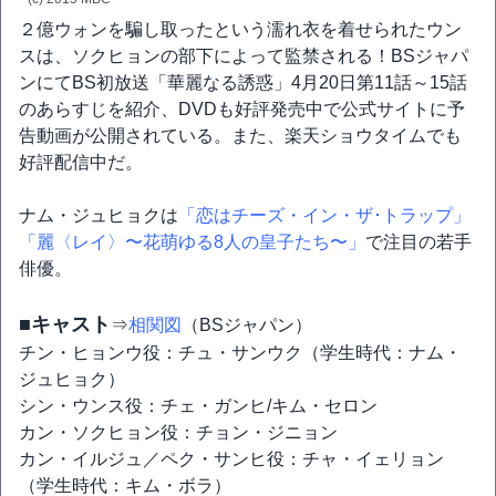
２億ウォンを騙し取ったという濡れ衣を着せられたウン
スは、ソクヒョンの部下によって監禁される！BSジャパ
ンにてBS初放送「華麗なる誘惑」4月20日第11話～15話
のあらすじを紹介、DVDも好評発売中で公式サイトに予
告動画が公開されている。また、楽天ショウタイムでも
好評配信中だ。
ナム・ジュヒョクは
「恋はチーズ・イン・ザ･トラップ」
「麗〈レイ〉〜花萌ゆる8人の皇子たち〜」
で注目の若手
俳優。
■キャスト
⇒
相関図
（BSジャパン）
チン・ヒョンウ役：チュ・サンウク（学生時代：ナム・
ジュヒョク）
シン・ウンス役：チェ・ガンヒ/キム・セロン
カン・ソクヒョン役：チョン・ジニョン
カン・イルジュ／ペク・サンヒ役：チャ・イェリョン
（学生時代：キム・ボラ）