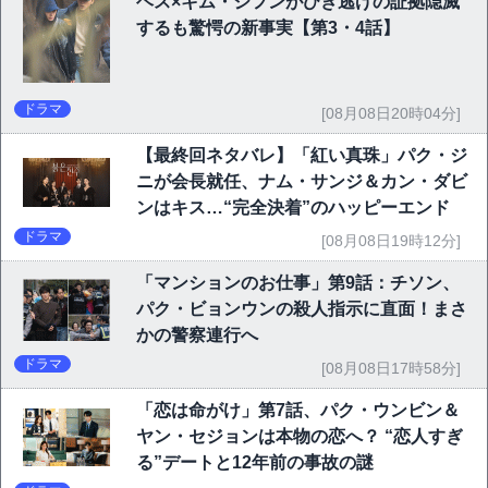
ヘス×キム・ジフンがひき逃げの証拠隠滅
するも驚愕の新事実【第3・4話】
ドラマ
[08月08日20時04分]
【最終回ネタバレ】「紅い真珠」パク・ジ
ニが会長就任、ナム・サンジ＆カン・ダビ
ンはキス…“完全決着”のハッピーエンド
ドラマ
[08月08日19時12分]
「マンションのお仕事」第9話：チソン、
パク・ビョンウンの殺人指示に直面！まさ
かの警察連行へ
ドラマ
[08月08日17時58分]
「恋は命がけ」第7話、パク・ウンビン＆
ヤン・セジョンは本物の恋へ？ “恋人すぎ
る”デートと12年前の事故の謎