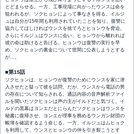
とどまらせる。一方、工事現場に向かったウンスは命を
狙われるが、ソクヒョンによって事なきを得る。イルジ
ュは自分が15年間も利用されていたことを知り、復讐に
協力してほしければウンスを捨てろとヒョンウを脅迫。
さらにイルジュはウンスに会い、ヒョンウから離れれば
彼の命は助けると告げる。ヒョンウは復讐の実行を早
め、ソクヒョンの裏金について世間に公表しようとする
が…。
■第15話
ソクヒョンは、ヒョンウが復讐のためにウンスを家に潜
入させたと疑って彼を詰問。だが、ウンスから電話の男
の存在について知らされる。通話内容の音声解析ファイ
ルを聞いたソクヒョンは声の主がイルドだと気づく。イ
ルドの黒幕はヨンエだとにらんだソクヒョンはウンスを
秘書に復帰させ、ヨンエが理事を務めるウンガン財団の
帳簿を確認するよう命じる。一方、イルジュはムヒョク
を利用して、ウンスとヒョンウの仲を引き裂こうとす