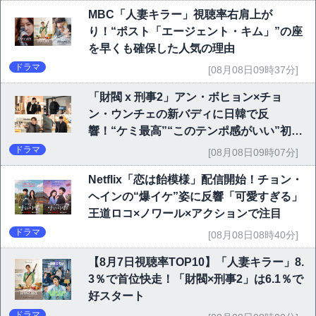
MBC「人妻キラー」視聴率右肩上が
り！“ポスト「エージェント・キム」”の座
を早くも確保した人気の理由
ドラマ
[08月08日09時37分]
「財閥 x 刑事2」アン・ボヒョン×チョ
ン・ウンチェの新バディに日韓で反
響！“ケミ最高”“このテンポ感がいい”初回
6.1％で好発進
ドラマ
[08月08日09時07分]
Netflix「恋は飴模様」配信開始！チョン・
ヘインの“爆イケ”姿に反響「可愛すぎる」
王道ロコ×ノワール×アクションで注目
ドラマ
[08月08日08時40分]
【8月7日視聴率TOP10】「人妻キラー」8.
3％で首位快走！「財閥×刑事2」は6.1％で
好スタート
ドラマ