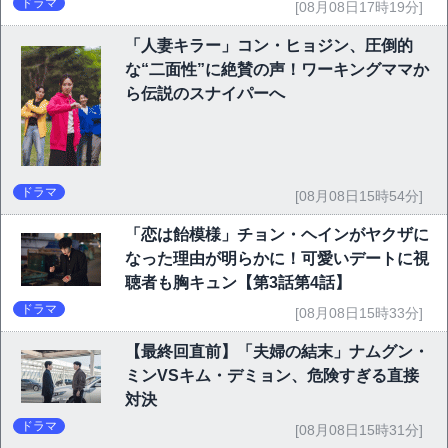
ドラマ
[08月08日17時19分]
「人妻キラー」コン・ヒョジン、圧倒的
な“二面性”に絶賛の声！ワーキングママか
ら伝説のスナイパーへ
ドラマ
[08月08日15時54分]
「恋は飴模様」チョン・ヘインがヤクザに
なった理由が明らかに！可愛いデートに視
聴者も胸キュン【第3話第4話】
ドラマ
[08月08日15時33分]
【最終回直前】「夫婦の結末」ナムグン・
ミンVSキム・デミョン、危険すぎる直接
対決
ドラマ
[08月08日15時31分]