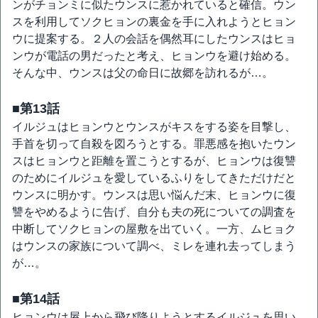
ンがチョンミに似たウンスに惹かれていると確信。ウン
スを利用してソクヒョンの裏金を手に入れようとヒョン
ウに提案する。２人の会話を偶然耳にしたウンスはヒョ
ンウが電話の男だったと考え、ヒョンウを避け始める。
そんな中、ウンスは父の命日に故郷を訪れるが…。
■第13話
イルジュはヒョンウとウンスがキスをする姿を目撃し、
手首を切って自殺を図ろうとする。罪悪感を抱いたウン
スはヒョンウと距離を置こうとするが、ヒョンウは復讐
のためにイルジュを愛しているふりをしてきただけだと
ウンスに明かす。ウンスは思い悩んだ末、ヒョンウに復
讐をやめるように告げ、自分も夫の死についての調査を
中断してソクヒョンの屋敷を出ていく。一方、ムヒョク
はウンスの家族について調べ、ミレを連れ去ってしまう
が…。
■第14話
ヒョンウは屋上から飛び降りようとするイルジュを思い