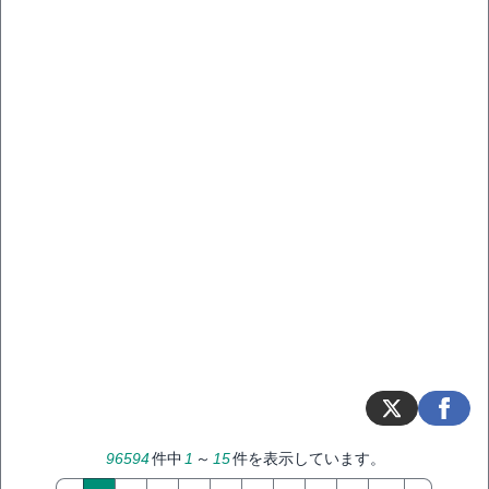
96594
件中
1
～
15
件を表示しています。