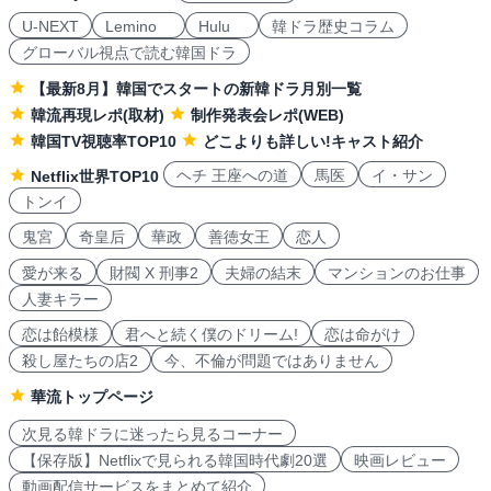
U-NEXT
Lemino
Hulu
韓ドラ歴史コラム
グローバル視点で読む韓国ドラ
【最新8月】韓国でスタートの新韓ドラ月別一覧
韓流再現レポ(取材)
制作発表会レポ(WEB)
韓国TV視聴率TOP10
どこよりも詳しい!キャスト紹介
ヘチ 王座への道
馬医
イ・サン
Netflix世界TOP10
トンイ
鬼宮
奇皇后
華政
善徳女王
恋人
愛が来る
財閥 X 刑事2
夫婦の結末
マンションのお仕事
人妻キラー
恋は飴模様
君へと続く僕のドリーム!
恋は命がけ
殺し屋たちの店2
今、不倫が問題ではありません
華流トップページ
次見る韓ドラに迷ったら見るコーナー
【保存版】Netflixで見られる韓国時代劇20選
映画レビュー
動画配信サービスをまとめて紹介