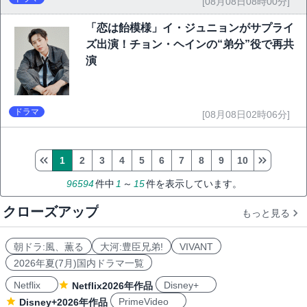
[08月08日08時00分]
「恋は飴模様」イ・ジュニョンがサプライ
ズ出演！チョン・ヘインの“弟分”役で再共
演
ドラマ
[08月08日02時06分]
1
2
3
4
5
6
7
8
9
10
96594
件中
1
～
15
件を表示しています。
クローズアップ
もっと見る
朝ドラ:風、薫る
大河:豊臣兄弟!
VIVANT
2026年夏(7月)国内ドラマ一覧
Netflix
Disney+
Netflix2026年作品
PrimeVideo
Disney+2026年作品