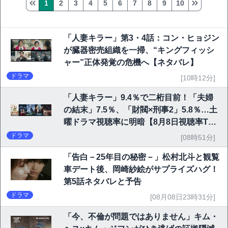
1
2
3
4
5
6
7
8
9
10
「人妻キラー」第3・4話：コン・ヒョジン
が臓器密売組織を一掃、“キングフィッシ
ャー”正体発覚の危機へ【ネタバレ】
ドラマ
[10時12分]
「人妻キラー」9.4％で二桁目前！「夫婦
の結末」7.5％、「財閥×刑事2」5.8％…土
曜ドラマ視聴率に明暗【8月8日視聴率TO
P10】
ドラマ
[08時51分]
「告白－25年目の秘密－」松村北斗と観覧
車デート後、岡崎紗絵がサプライズハグ！
第5話ネタバレと予告
ドラマ
[08月08日23時31分]
「今、不倫が問題ではありません」キム・