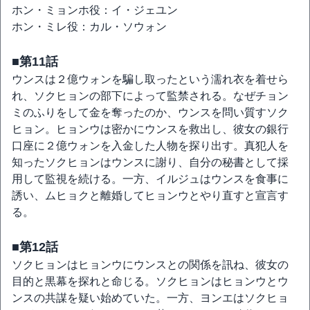
ホン・ミョンホ役：イ・ジェユン
ホン・ミレ役：カル・ソウォン
■第11話
ウンスは２億ウォンを騙し取ったという濡れ衣を着せら
れ、ソクヒョンの部下によって監禁される。なぜチョン
ミのふりをして金を奪ったのか、ウンスを問い質すソク
ヒョン。ヒョンウは密かにウンスを救出し、彼女の銀行
口座に２億ウォンを入金した人物を探り出す。真犯人を
知ったソクヒョンはウンスに謝り、自分の秘書として採
用して監視を続ける。一方、イルジュはウンスを食事に
誘い、ムヒョクと離婚してヒョンウとやり直すと宣言す
る。
■第12話
ソクヒョンはヒョンウにウンスとの関係を訊ね、彼女の
目的と黒幕を探れと命じる。ソクヒョンはヒョンウとウ
ンスの共謀を疑い始めていた。一方、ヨンエはソクヒョ