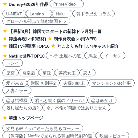
PrimeVideo
Disney+2026年作品
U-NEXT
Lemino
Hulu
韓ドラ歴史コラム
グローバル視点で読む韓国ドラ
【最新8月】韓国でスタートの新韓ドラ月別一覧
韓流再現レポ(取材)
制作発表会レポ(WEB)
韓国TV視聴率TOP10
どこよりも詳しい!キャスト紹介
ヘチ 王座への道
馬医
イ・サン
Netflix世界TOP10
トンイ
鬼宮
奇皇后
華政
善徳女王
恋人
愛が来る
財閥 X 刑事2
夫婦の結末
マンションのお仕事
人妻キラー
恋は飴模様
君へと続く僕のドリーム!
恋は命がけ
殺し屋たちの店2
今、不倫が問題ではありません
華流トップページ
次見る韓ドラに迷ったら見るコーナー
【保存版】Netflixで見られる韓国時代劇20選
映画レビュー