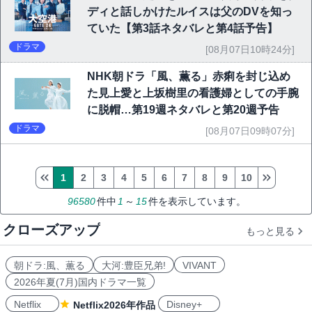
ディと話しかけたルイスは父のDVを知っ
ていた【第3話ネタバレと第4話予告】
ドラマ
[08月07日10時24分]
NHK朝ドラ「風、薫る」赤痢を封じ込め
た見上愛と上坂樹里の看護婦としての手腕
に脱帽…第19週ネタバレと第20週予告
ドラマ
[08月07日09時07分]
1
2
3
4
5
6
7
8
9
10
96580
件中
1
～
15
件を表示しています。
クローズアップ
もっと見る
朝ドラ:風、薫る
大河:豊臣兄弟!
VIVANT
2026年夏(7月)国内ドラマ一覧
Netflix
Disney+
Netflix2026年作品