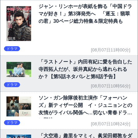
ジャン・リンホーが表紙を飾る「中国ドラ
マが好き！」第3弾発売へ 「逐玉：翡翠
の君」30ページ総力特集＆限定特典も
ドラマ
[08月07日11時00分]
「ラストノート」内田有紀に愛を告白した
寺西拓人だが、坂井真紀から逃れられる
か？【第5話ネタバレと第6話予告】
ドラマ
[08月07日10時56分]
ソン・ガン除隊後初主演作「フォーハン
ズ」新ティザー公開 イ・ジュニョンとの
友情がライバル関係へ…切ない青春ドラマ
に期待
ドラマ
[08月07日10時24分]
「大空港」趣里をマミィ、眞栄田郷敦をダ