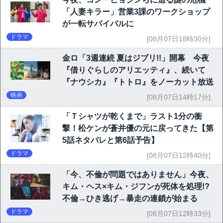
「人妻キラー」営業3課のワークショップ
が一転サバイバルに
ドラマ
[08月07日18時30分]
金ロ「3週連続 夏はジブリ!!」開幕 今夜
『借りぐらしのアリエッティ』、続いて
『ナウシカ』『トトロ』をノーカット放送
映画
[08月07日14時17分]
「Ｔシャツが乾くまで」ラスト1分の衝
撃！松ケンが蒼井優の元に戻ってきた【第
5話ネタバレと第6話予告】
ドラマ
[08月07日12時40分]
「今、不倫が問題ではありません」今夜、
キム・ヘス×キム・ジフンが死体を処理!?
不倫→ひき逃げ→暴走の連鎖が始まる
ドラマ
[08月07日12時33分]