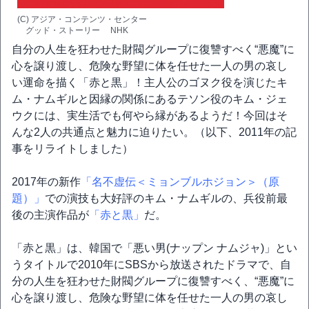
(C) アジア・コンテンツ・センター
グッド・ストーリー NHK
自分の人生を狂わせた財閥グループに復讐すべく“悪魔”に
心を譲り渡し、危険な野望に体を任せた一人の男の哀し
い運命を描く「赤と黒」！主人公のゴヌク役を演じたキ
ム・ナムギルと因縁の関係にあるテソン役のキム・ジェ
ウクには、実生活でも何やら縁があるようだ！今回はそ
んな2人の共通点と魅力に迫りたい。（以下、2011年の記
事をリライトしました）
2017年の新作
「名不虚伝＜ミョンブルホジョン＞（原
題）」
での演技も大好評のキム・ナムギルの、兵役前最
後の主演作品が
「赤と黒」
だ。
「赤と黒」は、韓国で「悪い男(ナップン ナムジャ)」とい
うタイトルで2010年にSBSから放送されたドラマで、自
分の人生を狂わせた財閥グループに復讐すべく、“悪魔”に
心を譲り渡し、危険な野望に体を任せた一人の男の哀し