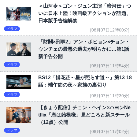
＜山河令＞ゴン・ジュン主演「暗河伝」つ
いに日本上陸！映画級アクションが話題、
日本版予告編解禁
ドラマ
[08月07日12時00分]
「財閥×刑事2」アン・ボヒョン×チョン・
ウンチェの最悪の過去が明らかに…第1話
新予告公開
ドラマ
[08月07日11時54分]
BS12「惜花芷～星が照らす道～」第13-18
話：端午節の夜～家族の裏切り
ドラマ
[08月07日11時30分]
【きょう配信】チョン・ヘイン×ハヨンNe
tflix「恋は飴模様」見どころと新スチール
（12点）公開
ドラマ
[08月07日11時02分]