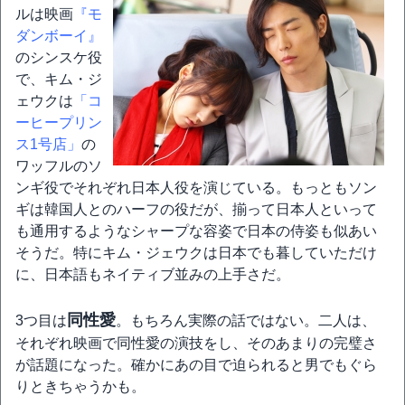
ルは映画
『モ
ダンボーイ』
のシンスケ役
で、キム・ジ
ェウクは
「コ
ーヒープリン
ス1号店」
の
ワッフルのソ
ンギ役でそれぞれ日本人役を演じている。もっともソン
ギは韓国人とのハーフの役だが、揃って日本人といって
も通用するようなシャープな容姿で日本の侍姿も似あい
そうだ。特にキム・ジェウクは日本でも暮していただけ
に、日本語もネイティブ並みの上手さだ。
同性愛
3つ目は
。もちろん実際の話ではない。二人は、
それぞれ映画で同性愛の演技をし、そのあまりの完璧さ
が話題になった。確かにあの目で迫られると男でもぐら
りときちゃうかも。