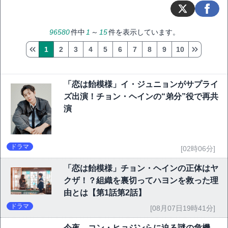
96580
件中
1
～
15
件を表示しています。
1
2
3
4
5
6
7
8
9
10
「恋は飴模様」イ・ジュニョンがサプライ
ズ出演！チョン・ヘインの“弟分”役で再共
演
ドラマ
[02時06分]
「恋は飴模様」チョン・ヘインの正体はヤ
クザ！？組織を裏切ってハヨンを救った理
由とは【第1話第2話】
ドラマ
[08月07日19時41分]
今夜、コン・ヒョジンらに迫る謎の危機