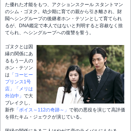
た優れた才能をもつ、アクションスクール スタントマン
のシム・ゴヌク。幼少期に育ての親から引き離され、財
閥ヘシングループの後継者ホン・テソンとして育てられ
るが、DNA鑑定で本人ではないと判明すると容赦なく捨
てられ、ヘシングループへの復讐を誓う。
ゴヌクとは因
縁の関係にあ
るもう一人の
ホン・テソン
は
「コーヒー
プリンス1号
店」
「メリは
外泊中」
で大
ブレイクし、
新作
「ボイス～112の奇跡～」
で初の悪役を演じて高評価
を得たキム・ジェウクが演じている。
因縁の関係にある二人はやがて恋のライバルにもなる