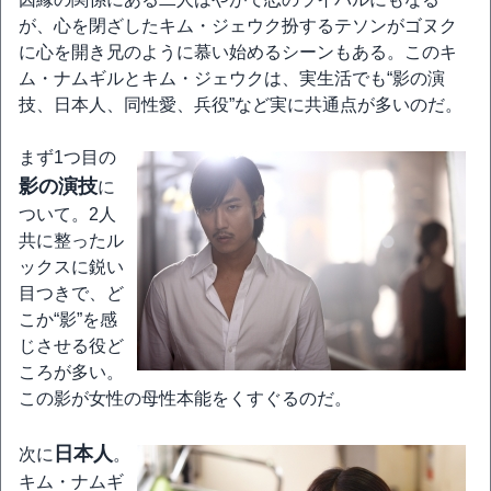
が、心を閉ざしたキム・ジェウク扮するテソンがゴヌク
に心を開き兄のように慕い始めるシーンもある。このキ
ム・ナムギルとキム・ジェウクは、実生活でも“影の演
技、日本人、同性愛、兵役”など実に共通点が多いのだ。
まず1つ目の
影の演技
に
ついて。2人
共に整ったル
ックスに鋭い
目つきで、ど
こか“影”を感
じさせる役ど
ころが多い。
この影が女性の母性本能をくすぐるのだ。
日本人
次に
。
キム・ナムギ