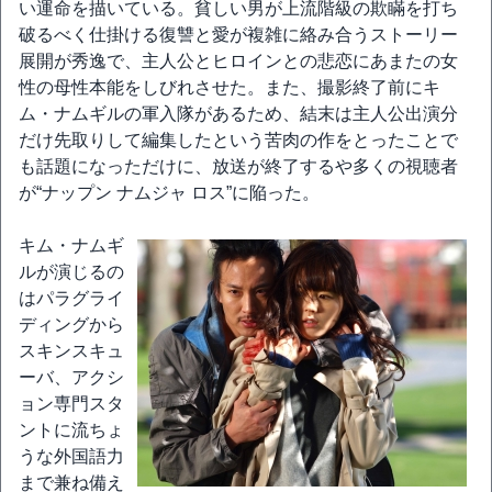
い運命を描いている。貧しい男が上流階級の欺瞞を打ち
破るべく仕掛ける復讐と愛が複雑に絡み合うストーリー
展開が秀逸で、主人公とヒロインとの悲恋にあまたの女
性の母性本能をしびれさせた。また、撮影終了前にキ
ム・ナムギルの軍入隊があるため、結末は主人公出演分
だけ先取りして編集したという苦肉の作をとったことで
も話題になっただけに、放送が終了するや多くの視聴者
が“ナップン ナムジャ ロス”に陥った。
キム・ナムギ
ルが演じるの
はパラグライ
ディングから
スキンスキュ
ーバ、アクシ
ョン専門スタ
ントに流ちょ
うな外国語力
まで兼ね備え