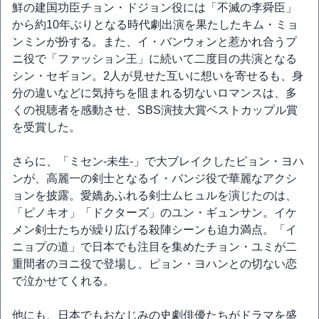
鮮の建国功臣チョン・ドジョン役には「不滅の李舜臣」
から約10年ぶりとなる時代劇出演を果たしたキム・ミョ
ンミンが扮する。また、イ・バンウォンと惹かれ合うプ
ニ役で「ファッション王」に続いて二度目の共演となる
シン・セギョン。2人が見せた互いに想いを寄せるも、身
分の違いなどに気持ちを阻まれる切ないロマンスは、多
くの視聴者を感動させ、SBS演技大賞ベストカップル賞
を受賞した。
さらに、「ミセン-未生-」で大ブレイクしたピョン・ヨハ
ンが、高麗一の剣士となるイ・バンジ役で華麗なアクシ
ョンを披露。愛嬌あふれる剣士ムヒュルを演じたのは、
「ピノキオ」「ドクターズ」のユン・ギュンサン。イケ
メン剣士たちが繰り広げる殺陣シーンも迫力満点。「イ
ニョプの道」で日本でも注目を集めたチョン・ユミが二
重間者のヨニ役で登場し、ピョン・ヨハンとの切ない恋
で泣かせてくれる。
他にも、日本でもおなじみの史劇俳優たちがドラマを盛