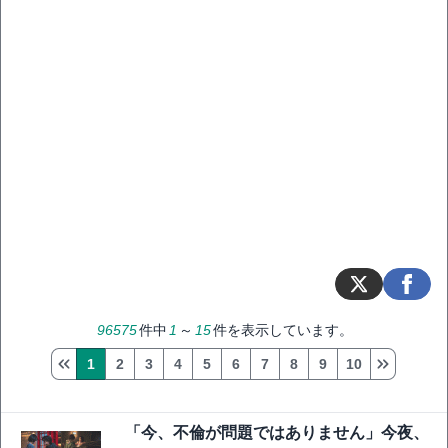
96575
件中
1
～
15
件を表示しています。
1
2
3
4
5
6
7
8
9
10
「今、不倫が問題ではありません」今夜、