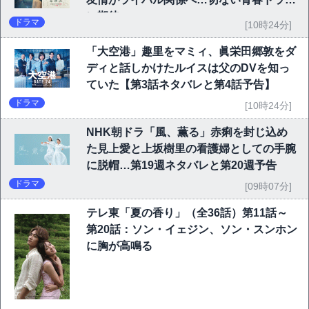
に期待
ドラマ
[10時24分]
「大空港」趣里をマミィ、眞栄田郷敦をダ
ディと話しかけたルイスは父のDVを知っ
ていた【第3話ネタバレと第4話予告】
ドラマ
[10時24分]
NHK朝ドラ「風、薫る」赤痢を封じ込め
た見上愛と上坂樹里の看護婦としての手腕
に脱帽…第19週ネタバレと第20週予告
ドラマ
[09時07分]
テレ東「夏の香り」（全36話）第11話～
第20話：ソン・イェジン、ソン・スンホン
に胸が高鳴る