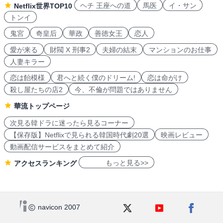
ヘチ 王座への道
馬医
イ・サン
Netflix世界TOP10
トンイ
鬼宮
奇皇后
華政
善徳女王
恋人
愛が来る
財閥 X 刑事2
夫婦の結末
マンションのお仕事
人妻キラー
恋は飴模様
君へと続く僕のドリーム!
恋は命がけ
殺し屋たちの店2
今、不倫が問題ではありません
華流トップページ
次見る韓ドラに迷ったら見るコーナー
【保存版】Netflixで見られる韓国時代劇20選
映画レビュー
動画配信サービスをまとめて紹介
もっと見る>>
アクセスランキング
navicon 2007