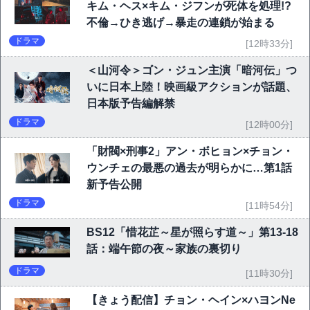
キム・ヘス×キム・ジフンが死体を処理!?
不倫→ひき逃げ→暴走の連鎖が始まる
ドラマ
[12時33分]
＜山河令＞ゴン・ジュン主演「暗河伝」つ
いに日本上陸！映画級アクションが話題、
日本版予告編解禁
ドラマ
[12時00分]
「財閥×刑事2」アン・ボヒョン×チョン・
ウンチェの最悪の過去が明らかに…第1話
新予告公開
ドラマ
[11時54分]
BS12「惜花芷～星が照らす道～」第13-18
話：端午節の夜～家族の裏切り
ドラマ
[11時30分]
【きょう配信】チョン・ヘイン×ハヨンNe