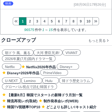
映画祭で快挙｜Netflix映画
映画
[08月06日17時26分]
1
2
3
4
5
6
7
8
9
10
96575
件中
1
～
15
件を表示しています。
クローズアップ
もっと見る
朝ドラ:風、薫る
大河:豊臣兄弟!
VIVANT
2026年夏(7月)国内ドラマ一覧
Netflix
Disney+
Netflix2026年作品
PrimeVideo
Disney+2026年作品
U-NEXT
Lemino
Hulu
韓ドラ歴史コラム
グローバル視点で読む韓国ドラ
【最新8月】韓国でスタートの新韓ドラ月別一覧
韓流再現レポ(取材)
制作発表会レポ(WEB)
韓国TV視聴率TOP10
どこよりも詳しい!キャスト紹介