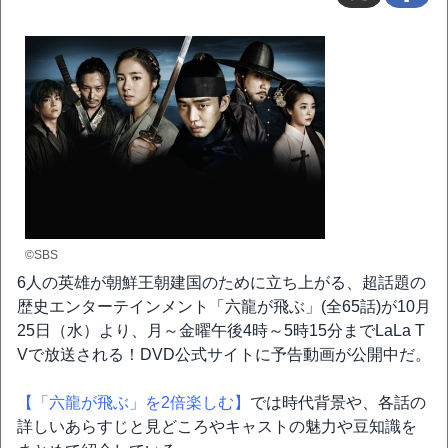
©SBS
6人の英雄が朝鮮王朝建国のために立ち上がる、超話題の
歴史エンターテインメント「六龍が飛ぶ」(全65話)が10月
25日（水）より、月～金曜午後4時～5時15分までLaLa T
Vで放送される！DVD公式サイトに予告動画が公開中だ。
【「六龍が飛ぶ」を2倍楽しむ】
では時代背景や、各話の
詳しいあらすじと見どころやキャストの魅力や豆知識を