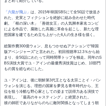
まとめて紹介している。
「六龍が飛ぶ」
は、2015年韓国SBSにて全50話で放送さ
れた、史実とフィクションを絶妙に組み合わせた時代
劇。「根の深い木」「善徳女王」の人気脚本家名コンビ
による作品で、腐敗した高麗に革命を起こし、新たな理
想国家を建てるため立ち上がった6人の生き様を描く。
総製作費300億ウォン、息もつかせぬアクションで“韓国
版アベンジャーズ”と言われた。初回視聴率12.3％から始
まり、全50話にわたって同時間帯トップを独走。同年のS
BS演技大賞でユ・アインの最優秀演技賞はじめ、10部門
もの賞を総なめにした。
ユ・アインは、後に朝鮮第3代王となる太宗ことイ・バン
ウォンを演じる。理想の国家を夢見る青年時代から、王
位を狙う冷酷な野心家としての姿まで説得力ある演技で
表現し、「最高のキャスティング」と絶賛された。
彼の師匠でありながらのちに敵対関係となってしまう朝