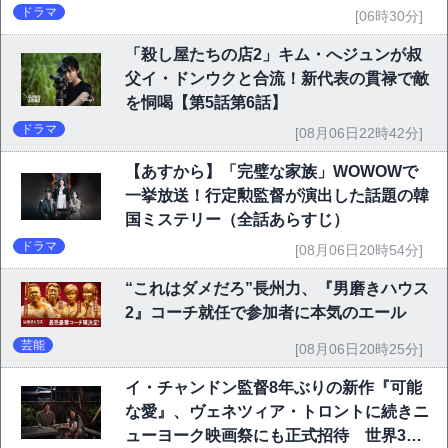
ドラマ
[06時30分]
「殺し屋たちの店2」キム・へジュンが叔
父イ・ドンウクと合流！新代表の貫禄で敵
を恫喝【第5話第6話】
ドラマ
[08月06日22時42分]
【あすから】「完璧な家族」WOWOWで
一挙放送！行定勲監督が演出した話題の韓
国ミステリー（全話あらすじ）
ドラマ
[08月06日20時54分]
“これはダメだろ”長州力、『男磨きハウス
2』コーチ就任で参加者に本気のエール
芸能
[08月06日20時25分]
イ・チャンドン監督8年ぶりの新作『可能
な愛』、ヴェネツィア・トロントに続きニ
ューヨーク映画祭にも正式招待 世界3大