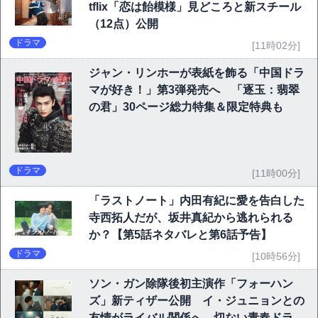
tflix「恋は飴模様」見どころと新スチール
（12点）公開
ドラマ
[11時02分]
ジャン・リンホーが表紙を飾る「中国ドラ
マが好き！」第3弾発売へ 「逐玉：翡翠
の君」30ページ総力特集＆限定特典も
ドラマ
[11時00分]
「ラストノート」内田有紀に愛を告白した
寺西拓人だが、坂井真紀から逃れられる
か？【第5話ネタバレと第6話予告】
ドラマ
[10時56分]
ソン・ガン除隊後初主演作「フォーハン
ズ」新ティザー公開 イ・ジュニョンとの
友情がライバル関係へ…切ない青春ドラマ