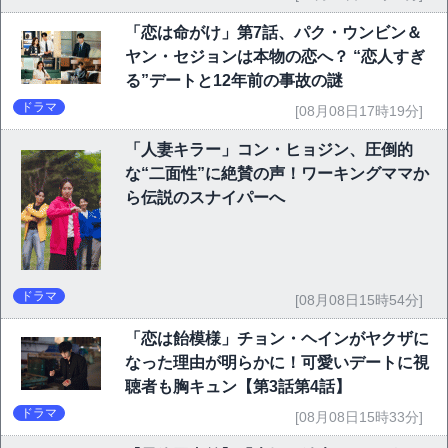
「恋は命がけ」第7話、パク・ウンビン＆
ヤン・セジョンは本物の恋へ？ “恋人すぎ
る”デートと12年前の事故の謎
ドラマ
[08月08日17時19分]
「人妻キラー」コン・ヒョジン、圧倒的
な“二面性”に絶賛の声！ワーキングママか
ら伝説のスナイパーへ
ドラマ
[08月08日15時54分]
「恋は飴模様」チョン・ヘインがヤクザに
なった理由が明らかに！可愛いデートに視
聴者も胸キュン【第3話第4話】
ドラマ
[08月08日15時33分]