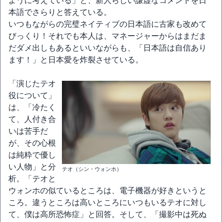
ように考えている」と、新人らしい謙虚なコメントを日
本語でさらりと答えている。
いつもながらの完璧ネイティブの日本語に古家も改めて
びっくり！それでも本人は、マネージャーからはまだま
だダメ出しもあるといいながらも、「日本語は自信あり
ます！」と日本愛を炸裂させている。
「演じたテオ
役について」
は、「冷たく
て、人付き合
いは苦手だ
が、その心根
は純粋で優し
い人物」と分
テオ（シン・ウォンホ）
析。「テオと
ウォンホの似ているところは、電子機器が好きというと
ころ。違うところは高いところにいつもいるテオに対し
て、僕は高所恐怖症」と回答。そして、「撮影中は死ぬ