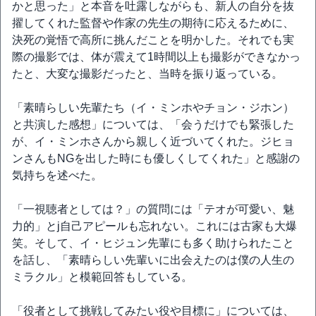
かと思った」と本音を吐露しながらも、新人の自分を抜
擢してくれた監督や作家の先生の期待に応えるために、
決死の覚悟で高所に挑んだことを明かした。それでも実
際の撮影では、体が震えて1時間以上も撮影ができなかっ
たと、大変な撮影だったと、当時を振り返っている。
「素晴らしい先輩たち（イ・ミンホやチョン・ジホン）
と共演した感想」については、「会うだけでも緊張した
が、イ・ミンホさんから親しく近づいてくれた。ジヒョ
ンさんもNGを出した時にも優しくしてくれた」と感謝の
気持ちを述べた。
「一視聴者としては？」の質問には「テオが可愛い、魅
力的」とj自己アピールも忘れない。これには古家も大爆
笑。そして、イ・ヒジュン先輩にも多く助けられたこと
を話し、「素晴らしい先輩いに出会えたのは僕の人生の
ミラクル」と模範回答もしている。
「役者として挑戦してみたい役や目標に」については、