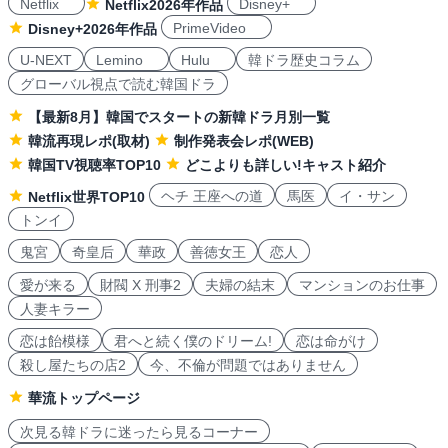
Netflix
Disney+
Netflix2026年作品
PrimeVideo
Disney+2026年作品
U-NEXT
Lemino
Hulu
韓ドラ歴史コラム
グローバル視点で読む韓国ドラ
【最新8月】韓国でスタートの新韓ドラ月別一覧
韓流再現レポ(取材)
制作発表会レポ(WEB)
韓国TV視聴率TOP10
どこよりも詳しい!キャスト紹介
ヘチ 王座への道
馬医
イ・サン
Netflix世界TOP10
トンイ
鬼宮
奇皇后
華政
善徳女王
恋人
愛が来る
財閥 X 刑事2
夫婦の結末
マンションのお仕事
人妻キラー
恋は飴模様
君へと続く僕のドリーム!
恋は命がけ
殺し屋たちの店2
今、不倫が問題ではありません
華流トップページ
次見る韓ドラに迷ったら見るコーナー