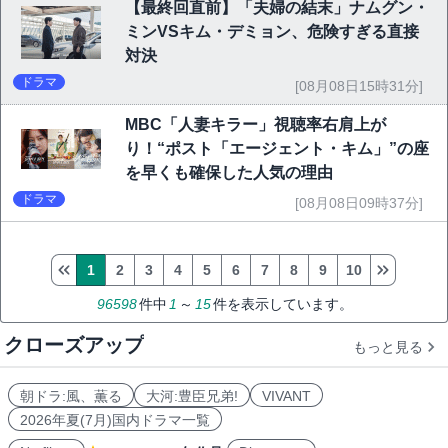
【最終回直前】「夫婦の結末」ナムグン・
ミンVSキム・デミョン、危険すぎる直接
対決
ドラマ
[08月08日15時31分]
MBC「人妻キラー」視聴率右肩上が
り！“ポスト「エージェント・キム」”の座
を早くも確保した人気の理由
ドラマ
[08月08日09時37分]
1
2
3
4
5
6
7
8
9
10
96598
件中
1
～
15
件を表示しています。
クローズアップ
もっと見る
朝ドラ:風、薫る
大河:豊臣兄弟!
VIVANT
2026年夏(7月)国内ドラマ一覧