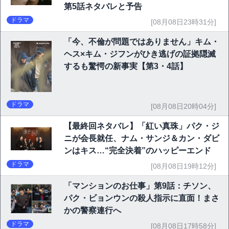
第5話ネタバレと予告
ドラマ
[08月08日23時31分]
「今、不倫が問題ではありません」キム・
ヘス×キム・ジフンがひき逃げの証拠隠滅
するも驚愕の新事実【第3・4話】
ドラマ
[08月08日20時04分]
【最終回ネタバレ】「紅い真珠」パク・ジ
ニが会長就任、ナム・サンジ＆カン・ダビ
ンはキス…“完全決着”のハッピーエンド
ドラマ
[08月08日19時12分]
「マンションのお仕事」第9話：チソン、
パク・ビョンウンの殺人指示に直面！まさ
かの警察連行へ
ドラマ
[08月08日17時58分]