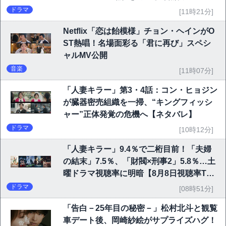
ドラマ
[11時21分]
Netflix「恋は飴模様」チョン・ヘインがO
ST熱唱！名場面彩る「君に再び」スペシ
ャルMV公開
音楽
[11時07分]
「人妻キラー」第3・4話：コン・ヒョジン
が臓器密売組織を一掃、“キングフィッシ
ャー”正体発覚の危機へ【ネタバレ】
ドラマ
[10時12分]
「人妻キラー」9.4％で二桁目前！「夫婦
の結末」7.5％、「財閥×刑事2」5.8％…土
曜ドラマ視聴率に明暗【8月8日視聴率TO
P10】
ドラマ
[08時51分]
「告白－25年目の秘密－」松村北斗と観覧
車デート後、岡崎紗絵がサプライズハグ！