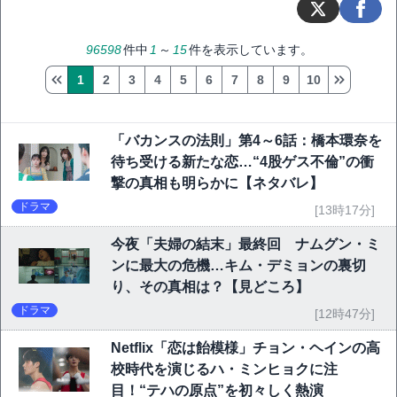
96598
件中
1
～
15
件を表示しています。
1
2
3
4
5
6
7
8
9
10
「バカンスの法則」第4～6話：橋本環奈を
待ち受ける新たな恋…“4股ゲス不倫”の衝
撃の真相も明らかに【ネタバレ】
ドラマ
[13時17分]
今夜「夫婦の結末」最終回 ナムグン・ミ
ンに最大の危機…キム・デミョンの裏切
り、その真相は？【見どころ】
ドラマ
[12時47分]
Netflix「恋は飴模様」チョン・ヘインの高
校時代を演じるハ・ミンヒョクに注
目！“テハの原点”を初々しく熱演