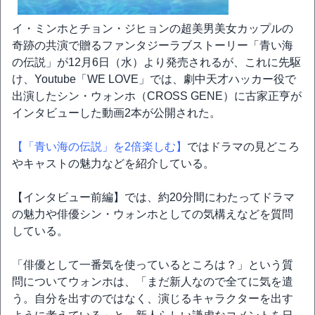
イ・ミンホとチョン・ジヒョンの超美男美女カップルの
奇跡の共演で贈るファンタジーラブストーリー「青い海
の伝説」が12月6日（水）より発売されるが、これに先駆
け、Youtube「WE LOVE」では、劇中天才ハッカー役で
出演したシン・ウォンホ（CROSS GENE）に古家正亨が
インタビューした動画2本が公開された。
【「青い海の伝説」を2倍楽しむ】
ではドラマの見どころ
やキャストの魅力などを紹介している。
【インタビュー前編】では、約20分間にわたってドラマ
の魅力や俳優シン・ウォンホとしての気構えなどを質問
している。
「俳優として一番気を使っているところは？」という質
問についてウォンホは、「まだ新人なので全てに気を遣
う。自分を出すのではなく、演じるキャラクターを出す