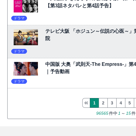
【第3話ネタバレと第4話予告】
ドラマ
テレビ大阪 「ホジュン～伝説の心医～」
院
ドラマ
中国版 大奥「武則天-The Empress-
｜予告動画
ドラマ
1
2
3
4
5
96565
件中
1
～
15
件