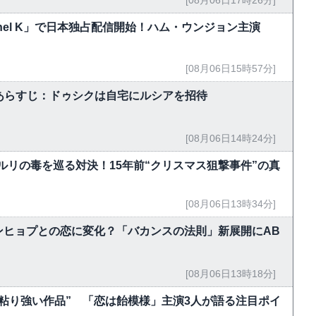
hannel K」で日本独占配信開始！ハム・ウンジョン主演
[08月06日15時57分]
5話あらすじ：ドゥシクは自宅にルシアを招待
[08月06日14時24分]
ルリの毒を巡る対決！15年前“クリスマス狙撃事件”の真
[08月06日13時34分]
ンヒョプとの恋に変化？「バカンスの法則」新展開にAB
[08月06日13時18分]
粘り強い作品” 「恋は飴模様」主演3人が語る注目ポイ