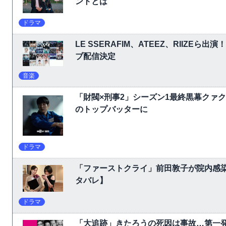
ントとは
ドラマ
LE SSERAFIM、ATEEZ、RIIZEら出演
ブ配信決定
音楽
「財閥×刑事2」シーズン1最終黒幕クァ
のトップバッターに
ドラマ
「ファーストクライ」前田敦子が院内感
タバレ】
ドラマ
「大追跡」きたろうの死因は事故…第一