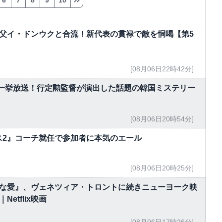
6
7
8
9
10
父イ・ドンウクと合流！新代表の貫禄で敵を恫喝【第5
[08月06日22時42分]
で一挙放送！行定勲監督が演出した話題の韓国ミステリー
[08月06日20時54分]
ス2』コーチ就任で参加者に本気のエール
[08月06日20時25分]
能な愛』、ヴェネツィア・トロントに続きニューヨーク映
tflix映画
[08月06日17時26分]