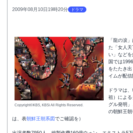
2009年08月10日19時20分
ドラマ
「龍の涙」
た「女人天
い」などを
国では199
をたたき出
イムが配信
ドラマは、
祖）による
グル発明」
Copyright©KBS, KBSi All Rights Reserved.
の朝鮮王朝
は、表
朝鮮王朝系図
でご確認を）
出演者数7950人、総製作費160億ウォン、エキストラ