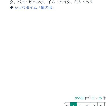
ク、パク・ビョンホ、イム・ヒョク、キム・ヘリ
◆
ショウタイム「龍の涙」
96565
件中
1
～
15
件