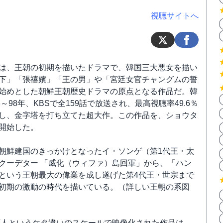
視聴サイトへ
は、王朝の初期を描いたドラマで、韓国三大悪女を描い
下」「張禧嬪」「王の男」や「宮廷女官チャングムの誓
始めとした朝鮮王朝歴史ドラマの原点となる作品だ。韓
6～98年、KBSで全159話で放送され、最高視聴率49.6％
し、金字塔を打ち立てた超大作。この作品を、ショウタ
開始した。
朝鮮建国のきっかけとなったイ・ソンゲ（第1代王・太
クーデター 「威化（ウィファ）島回軍」から、「ハン
という王朝最大の偉業を成し遂げた第4代王・世宗まで
初期の激動の時代を描いている。（詳しい王朝の系図
5万人というケタ違いのスケールで映像化された作品は、