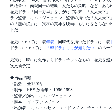
政権争い、肉親同士の確執、女たちの策略…など、あら
歴史ドラマ「国土万里」を手がけて以来、「女人天下」
ラン監督、キム・ジェヒョン。監督の描いた「女人天下」
の「龍の涙」は、実在の英雄を映画にも引けをとらない圧
トだ。
歴史については、表
年表
、同時代を描いたドラマは、表
ドラマについては、
『韓ドラ』ここが知りたい！
のペー
史実は、時には創作よりドラマチックなもの！歴史を超え
次更新予定。
◆ 作品情報
・話数： 全159話
・制作： KBS 放送年： 1996-1998
・監督／演出： キム・ジェヒョン
・脚本： イ・ファンギョン
・出演者： キム・ムセン、ユ・ドングン、チェ・ミョ