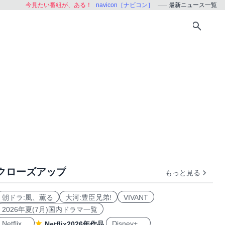
今見たい番組が、ある！
navicon［ナビコン］
最新ニュース一覧
クローズアップ
もっと見る
朝ドラ:風、薫る
大河:豊臣兄弟!
VIVANT
2026年夏(7月)国内ドラマ一覧
Netflix
Disney+
Netflix2026年作品