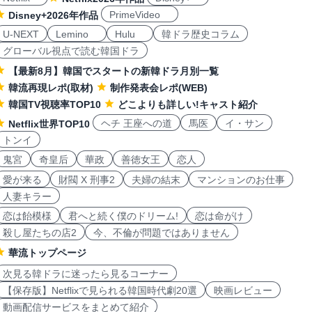
PrimeVideo
Disney+2026年作品
U-NEXT
Lemino
Hulu
韓ドラ歴史コラム
グローバル視点で読む韓国ドラ
【最新8月】韓国でスタートの新韓ドラ月別一覧
韓流再現レポ(取材)
制作発表会レポ(WEB)
韓国TV視聴率TOP10
どこよりも詳しい!キャスト紹介
ヘチ 王座への道
馬医
イ・サン
Netflix世界TOP10
トンイ
鬼宮
奇皇后
華政
善徳女王
恋人
愛が来る
財閥 X 刑事2
夫婦の結末
マンションのお仕事
人妻キラー
恋は飴模様
君へと続く僕のドリーム!
恋は命がけ
殺し屋たちの店2
今、不倫が問題ではありません
華流トップページ
次見る韓ドラに迷ったら見るコーナー
【保存版】Netflixで見られる韓国時代劇20選
映画レビュー
動画配信サービスをまとめて紹介