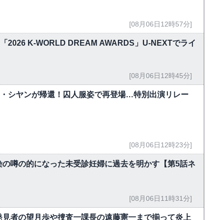
[08月06日12時57分]
！「2026 K-WORLD DREAM AWARDS」U-NEXTでライ
[08月06日12時45分]
ク・シヤンが帰還！囚人服姿で再登場…特別出演リレー
[08月06日12時23分]
染の噂の的になった未受診妊婦に過去を明かす【第5話ネ
[08月06日11時31分]
発見者の望月歩や捜査一課長の遠藤憲一まで揃って炎上