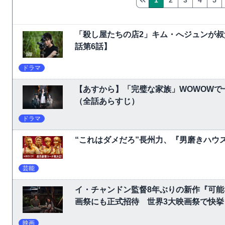
1
2
3
4
5
「殺し屋たちの店2」キム・へジュンが叔
話第6話】
ドラマ
【あすから】「完璧な家族」WOWOW
（全話あらすじ）
ドラマ
“これはダメだろ”長州力、『男磨きハウ
芸能
イ・チャンドン監督8年ぶりの新作『可
画祭にも正式招待 世界3大映画祭で快挙｜Ne
映画