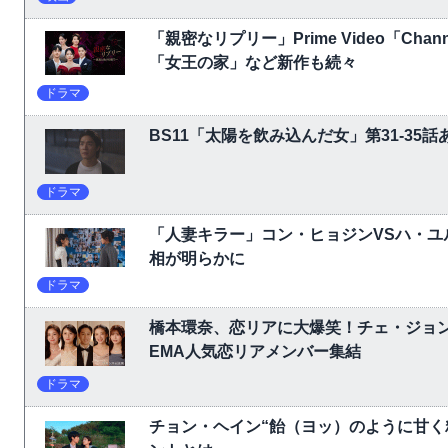
「親密なリプリー」Prime Video「C
「女王の家」など新作も続々
ドラマ
BS11「太陽を飲み込んだ女」第31-3
ドラマ
「人妻キラー」コン・ヒョジンVSハ・ユ
相が明らかに
ドラマ
橋本環奈、恋リアに大爆笑！チェ・ジョ
EMA人気恋リアメンバー集結
ドラマ
チョン・ヘイン“飴（ヨッ）のように甘く