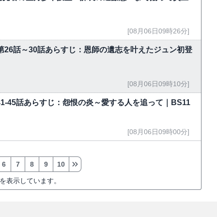
[08月06日09時26分]
第26話～30話あらすじ：恩師の遺志を叶えたジュン初登
[08月06日09時10分]
」第41-45話あらすじ：怨恨の炎～愛する人を追って｜BS11
[08月06日09時00分]
6
7
8
9
10
を表示しています。