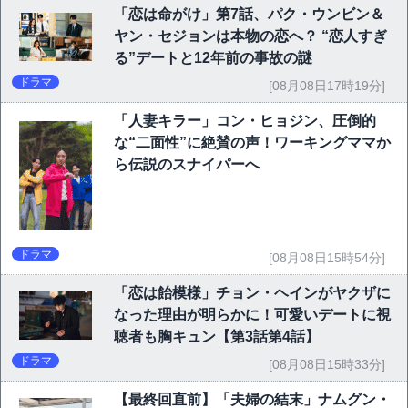
「恋は命がけ」第7話、パク・ウンビン＆
ヤン・セジョンは本物の恋へ？ “恋人すぎ
る”デートと12年前の事故の謎
ドラマ
[08月08日17時19分]
「人妻キラー」コン・ヒョジン、圧倒的
な“二面性”に絶賛の声！ワーキングママか
ら伝説のスナイパーへ
ドラマ
[08月08日15時54分]
「恋は飴模様」チョン・ヘインがヤクザに
なった理由が明らかに！可愛いデートに視
聴者も胸キュン【第3話第4話】
ドラマ
[08月08日15時33分]
【最終回直前】「夫婦の結末」ナムグン・