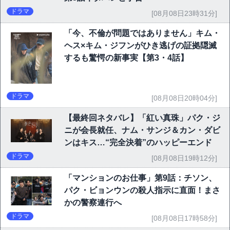
ドラマ
[08月08日23時31分]
「今、不倫が問題ではありません」キム・
ヘス×キム・ジフンがひき逃げの証拠隠滅
するも驚愕の新事実【第3・4話】
ドラマ
[08月08日20時04分]
【最終回ネタバレ】「紅い真珠」パク・ジ
ニが会長就任、ナム・サンジ＆カン・ダビ
ンはキス…“完全決着”のハッピーエンド
ドラマ
[08月08日19時12分]
「マンションのお仕事」第9話：チソン、
パク・ビョンウンの殺人指示に直面！まさ
かの警察連行へ
ドラマ
[08月08日17時58分]