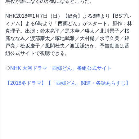
馬役が誰になるのか気になるところだ。
NHK2018年1月7日（日）【総合】よる8時より【BSプレ
ミアム】よる6時より「西郷どん」がスタート。原作：林
真理子。出演：鈴木亮平／黒木華／瑛太／北川景子／桜
庭ななみ／渡部豪太／塚地武雅／大村崑／水野久美／錦
戸亮／松坂慶子／風間杜夫／渡辺謙ほか。予告動画は番
組公式サイトで視聴できる。
◇
NHK 大河ドラマ「西郷どん」番組公式サイト
【2018冬ドラマ】
【「西郷どん」関連・各話あらすじ】