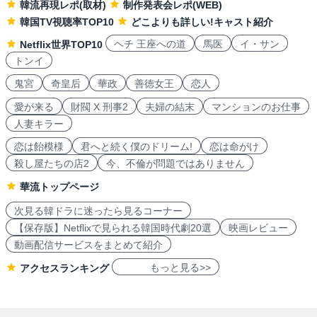
韓流再現レポ(取材)
制作発表会レポ(WEB)
韓国TV視聴率TOP10
どこよりも詳しい!キャスト紹介
ヘチ 王座への道
馬医
イ・サン
Netflix世界TOP10
トンイ
鬼宮
奇皇后
華政
善徳女王
恋人
愛が来る
財閥 X 刑事2
夫婦の結末
マンションのお仕事
人妻キラー
恋は飴模様
君へと続く僕のドリーム!
恋は命がけ
殺し屋たちの店2
今、不倫が問題ではありません
華流トップページ
次見る韓ドラに迷ったら見るコーナー
【保存版】Netflixで見られる韓国時代劇20選
映画レビュー
動画配信サービスをまとめて紹介
もっと見る>>
アクセスランキング