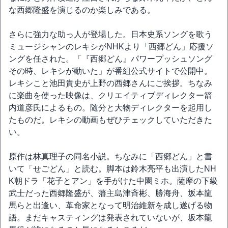
な西郷隆盛を演じるのか楽しみである。
さらに強力な助っ人が登場した。日本史系ソングを歌う
ミュージシャンのレキシがNHKより「西郷どん」応援ソ
ングを任された。「『西郷どん』パワープッシュソング
その時、レキシが動いた」が番組公式サイトで公開中。
レキシこと池田貴史が上野の西郷さんにご挨拶。ちなみ
に楽曲を使った映像は、クリエイティブディレクター箭
内道彦氏によるもの。随分と大物ディレクターを起用し
たものだ。レキシの動画もぜひチェックしていただきた
い。
原作は林真理子の同名小説。ちなみに「西郷どん」と書
いて「せごどん」と読む。脚本は鈴木亮平も出演したNH
K朝ドラ「花子とアン」を手がけた中園ミホ。薩摩の下級
武士だった西郷隆盛が、藩主島津斉彬、勝海舟、坂本龍
馬らと出逢い、革命家となって明治維新を成し遂げる物
語。まだキャスティングは発表されていないが、坂本龍