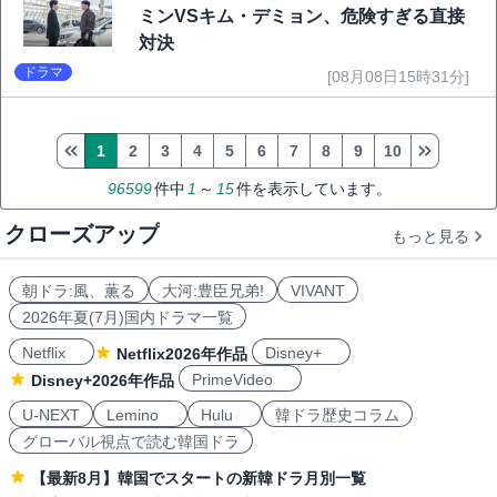
ミンVSキム・デミョン、危険すぎる直接
対決
ドラマ
[08月08日15時31分]
1
2
3
4
5
6
7
8
9
10
96599
件中
1
～
15
件を表示しています。
クローズアップ
もっと見る
朝ドラ:風、薫る
大河:豊臣兄弟!
VIVANT
2026年夏(7月)国内ドラマ一覧
Netflix
Disney+
Netflix2026年作品
PrimeVideo
Disney+2026年作品
U-NEXT
Lemino
Hulu
韓ドラ歴史コラム
グローバル視点で読む韓国ドラ
【最新8月】韓国でスタートの新韓ドラ月別一覧