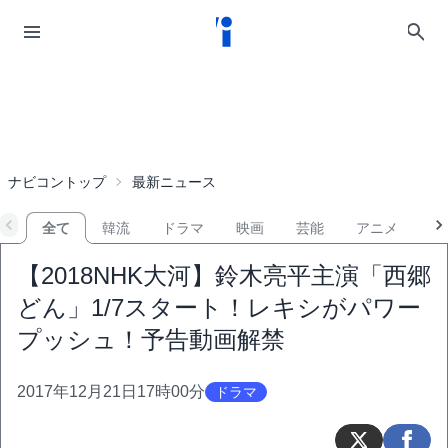
ナビコントップ
最新ニュース
全て
韓流
ドラマ
映画
芸能
アニメ
音
【2018NHK大河】鈴木亮平主演「西郷
どん」1/7スタート！レキシがパワー
プッシュ！予告動画解禁
2017年12月21日17時00分
ドラマ