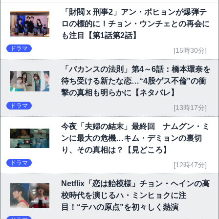
「財閥 x 刑事2」アン・ボヒョンが爆弾テ
ロの標的に！チョン・ウンチェとの再会に
も注目【第1話第2話】
ドラマ
[15時30分]
「バカンスの法則」第4～6話：橋本環奈を
待ち受ける新たな恋…“4股ゲス不倫”の衝
撃の真相も明らかに【ネタバレ】
ドラマ
[13時17分]
今夜「夫婦の結末」最終回 ナムグン・ミ
ンに最大の危機…キム・デミョンの裏切
り、その真相は？【見どころ】
ドラマ
[12時47分]
Netflix「恋は飴模様」チョン・ヘインの高
校時代を演じるハ・ミンヒョクに注
目！“テハの原点”を初々しく熱演