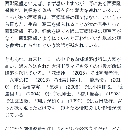
西郷隆盛といえば、まず思い出すのが上野にある西郷隆
盛像だ。貫禄ある体格、浴衣姿で愛犬を連れている…と
ころがあの西郷像は、西郷隆盛の顔ではない、というか
ら驚きだ。生前、写真を撮られることが大の苦手だった
西郷隆盛。死後、銅像を建てる際に西郷隆盛の顔写真が
なく、西郷隆盛とよく似ていると言われていた親戚の顔
を参考に作られたという逸話が残されている。
ともあれ、幕末ヒーローの中でも西郷隆盛は特に人気が
高い。過去放送された大河ドラマでも多くの俳優が西郷
隆盛を演じている。「花燃ゆ」（2015）では宅間孝行、
「八重の桜」（2013）では吉川晃司、「龍馬伝」（201
0）では高橋克実、「篤姫」（2008）では小澤征悦、「新
選組！」（2004）では宇梶剛士、「徳川慶喜」（1998）
では渡辺徹、「翔ぶが如く」（1990）では西田敏行。ざ
っと振り返っただけでも、錚々たる恰幅のよい俳優が演
じている。
なにかと肉体改造が注目されがちな鈴木亮平だが、どん