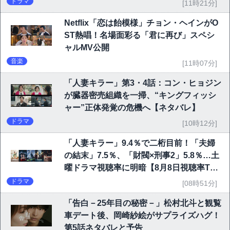
ドラマ
[11時21分]
Netflix「恋は飴模様」チョン・ヘインがO
ST熱唱！名場面彩る「君に再び」スペシ
ャルMV公開
音楽
[11時07分]
「人妻キラー」第3・4話：コン・ヒョジン
が臓器密売組織を一掃、“キングフィッシ
ャー”正体発覚の危機へ【ネタバレ】
ドラマ
[10時12分]
「人妻キラー」9.4％で二桁目前！「夫婦
の結末」7.5％、「財閥×刑事2」5.8％…土
曜ドラマ視聴率に明暗【8月8日視聴率TO
P10】
ドラマ
[08時51分]
「告白－25年目の秘密－」松村北斗と観覧
車デート後、岡崎紗絵がサプライズハグ！
第5話ネタバレと予告