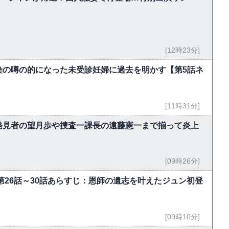
[12時23分]
染の噂の的になった未受診妊婦に過去を明かす【第5話ネ
[11時31分]
発見者の望月歩や捜査一課長の遠藤憲一まで揃って炎上
[09時26分]
第26話～30話あらすじ：恩師の遺志を叶えたジュン初登
[09時10分]