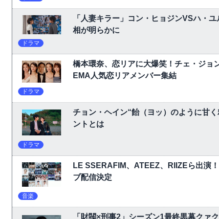
「人妻キラー」コン・ヒョジンVSハ・ユ
相が明らかに
ドラマ
橋本環奈、恋リアに大爆笑！チェ・ジョ
EMA人気恋リアメンバー集結
ドラマ
チョン・ヘイン“飴（ヨッ）のように甘く
ントとは
ドラマ
LE SSERAFIM、ATEEZ、RIIZEら出演
ブ配信決定
音楽
「財閥×刑事2」シーズン1最終黒幕クァ