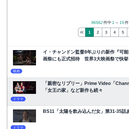
96562
件中
1
～
15
件
1
2
3
4
5
イ・チャンドン監督8年ぶりの新作『可
画祭にも正式招待 世界3大映画祭で快挙｜Ne
映画
「親密なリプリー」Prime Video「C
「女王の家」など新作も続々
ドラマ
BS11「太陽を飲み込んだ女」第31-3
ドラマ