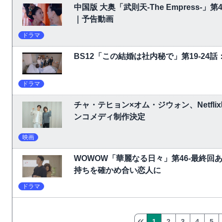
中国版 大奥「武則天-The Empress-
｜予告動画
ドラマ
BS12「この結婚は社内秘で」第19-24
ドラマ
チャ・テヒョン×オム・ジウォン、Netf
ンコメディ制作決定
映画
WOWOW「華麗なる日々」第46-最終
持ちを確かめ合い恋人に
ドラマ
1
2
3
4
5