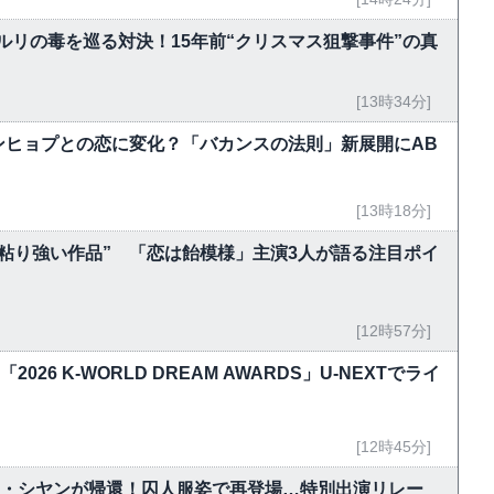
ルリの毒を巡る対決！15年前“クリスマス狙撃事件”の真
[13時34分]
ンヒョプとの恋に変化？「バカンスの法則」新展開にAB
[13時18分]
粘り強い作品” 「恋は飴模様」主演3人が語る注目ポイ
[12時57分]
！「2026 K-WORLD DREAM AWARDS」U-NEXTでライ
[12時45分]
ク・シヤンが帰還！囚人服姿で再登場…特別出演リレー