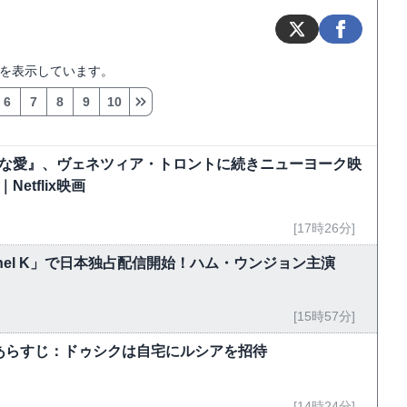
を表示しています。
6
7
8
9
10
能な愛』、ヴェネツィア・トロントに続きニューヨーク映
tflix映画
[17時26分]
hannel K」で日本独占配信開始！ハム・ウンジョン主演
[15時57分]
5話あらすじ：ドゥシクは自宅にルシアを招待
[14時24分]