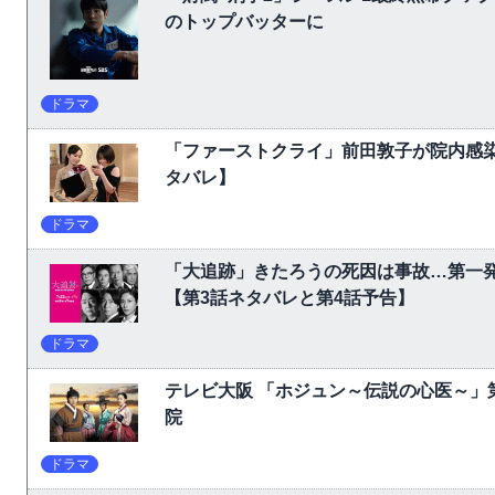
のトップバッターに
ドラマ
「ファーストクライ」前田敦子が院内感
タバレ】
ドラマ
「大追跡」きたろうの死因は事故…第一
【第3話ネタバレと第4話予告】
ドラマ
テレビ大阪 「ホジュン～伝説の心医～」
院
ドラマ