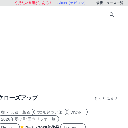
今見たい番組が、ある！
navicon［ナビコン］
最新ニュース一覧
クローズアップ
もっと見る
朝ドラ:風、薫る
大河:豊臣兄弟!
VIVANT
2026年夏(7月)国内ドラマ一覧
Netflix
Disney+
Netflix2026年作品