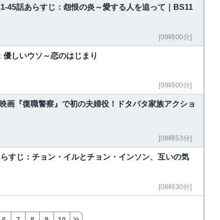
」第41-45話あらすじ：怨恨の炎～愛する人を追って｜BS11
[09時00分]
話：優しいウソ～恋のはじまり
[09時00分]
lix映画『復職警察』で初の夫婦役！ドタバタ家族アクショ
[08時53分]
回あらすじ：チョン・イルとチョン・インソン、互いの気
[08時30分]
6
7
8
9
10