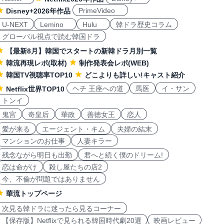
PrimeVideo
Disney+2026年作品
U-NEXT
Lemino
Hulu
韓ドラ歴史コラム
グローバル視点で読む韓国ドラ
【最新8月】韓国でスタートの新韓ドラ月別一覧
韓流再現レポ(取材)
制作発表会レポ(WEB)
韓国TV視聴率TOP10
どこよりも詳しい!キャスト紹介
ヘチ 王座への道
馬医
イ・サン
Netflix世界TOP10
トンイ
鬼宮
奇皇后
華政
善徳女王
恋人
愛が来る
エージェント・キム
夫婦の結末
マンションのお仕事
人妻キラー
残念ながら明日も出勤
君へと続く僕のドリーム!
恋は命がけ
殺し屋たちの店2
今、不倫が問題ではありません
華流トップページ
次見る韓ドラに迷ったら見るコーナー
【保存版】Netflixで見られる韓国時代劇20選
映画レビュー