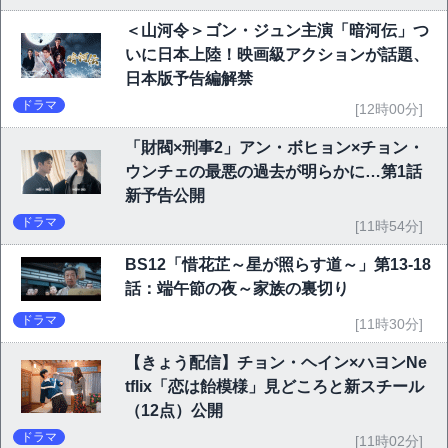
＜山河令＞ゴン・ジュン主演「暗河伝」つ
いに日本上陸！映画級アクションが話題、
日本版予告編解禁
ドラマ
[12時00分]
「財閥×刑事2」アン・ボヒョン×チョン・
ウンチェの最悪の過去が明らかに…第1話
新予告公開
ドラマ
[11時54分]
BS12「惜花芷～星が照らす道～」第13-18
話：端午節の夜～家族の裏切り
ドラマ
[11時30分]
【きょう配信】チョン・ヘイン×ハヨンNe
tflix「恋は飴模様」見どころと新スチール
（12点）公開
ドラマ
[11時02分]