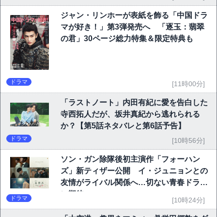
ジャン・リンホーが表紙を飾る「中国ドラ
マが好き！」第3弾発売へ 「逐玉：翡翠
の君」30ページ総力特集＆限定特典も
ドラマ
[11時00分]
「ラストノート」内田有紀に愛を告白した
寺西拓人だが、坂井真紀から逃れられる
か？【第5話ネタバレと第6話予告】
ドラマ
[10時56分]
ソン・ガン除隊後初主演作「フォーハン
ズ」新ティザー公開 イ・ジュニョンとの
友情がライバル関係へ…切ない青春ドラマ
に期待
ドラマ
[10時24分]