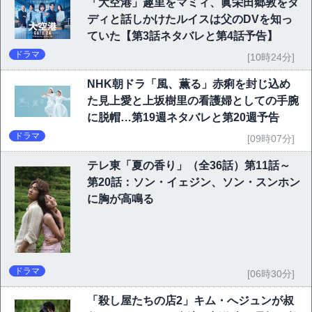
「大空港」趣里をマミィ、眞栄田郷敦をダ
ディと話しかけたルイスは父のDVを知っ
ていた【第3話ネタバレと第4話予告】
ドラマ
[10時24分]
NHK朝ドラ「風、薫る」赤痢を封じ込め
た見上愛と上坂樹里の看護婦としての手腕
に脱帽…第19週ネタバレと第20週予告
ドラマ
[09時07分]
テレ東「夏の香り」（全36話）第11話～
第20話：ソン・イェジン、ソン・スンホン
に胸が高鳴る
ドラマ
[06時30分]
「殺し屋たちの店2」キム・へジュンが叔