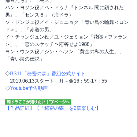
部者たち』、「馬医」
ハン・ヨジン役／ペ・ドゥナ『トンネル 闇に鎖された
男』、「センス８」（海ドラ）
ソ・ドンジェ役／イ・ジュニョク 「青い鳥の輪舞＜ロン
ド＞」、「赤道の男」
イ・チャンジュン役／ユ・ジェミョン「花郎＜ファラン
＞」、「恋のスケッチ〜応答せよ1988」
ヨン・ウンス役／シン・ヘソン 「黄金の私の人生」、
「青い海の伝説」
◇
BS11「秘密の森」番組公式サイト
2019.06.13スタート 月～金16：59-17：55
◇
Youtube予告動画
【作品詳細】
【「秘密の森」を2倍楽しむ】