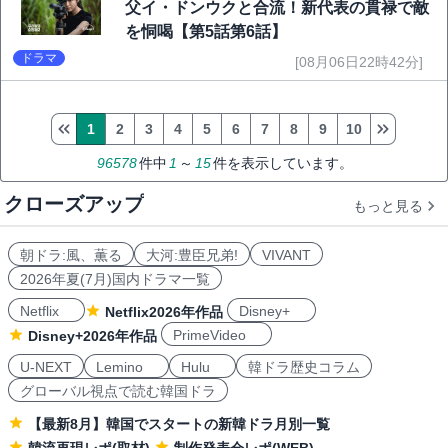
父イ・ドンウクと合流！新代表の貫禄で敵
を恫喝【第5話第6話】
ドラマ
[08月06日22時42分]
1
2
3
4
5
6
7
8
9
10
96578
件中
1
～
15
件を表示しています。
クローズアップ
もっと見る
朝ドラ:風、薫る
大河:豊臣兄弟!
VIVANT
2026年夏(7月)国内ドラマ一覧
Netflix
Disney+
Netflix2026年作品
PrimeVideo
Disney+2026年作品
U-NEXT
Lemino
Hulu
韓ドラ歴史コラム
グローバル視点で読む韓国ドラ
【最新8月】韓国でスタートの新韓ドラ月別一覧