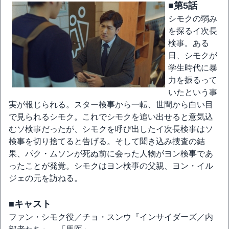
■第5話
シモクの弱み
を探るイ次長
検事。ある
日、シモクが
学生時代に暴
力を振るって
いたという事
実が報じられる。スター検事から一転、世間から白い目
で見られるシモク。これでシモクを追い出せると意気込
むソ検事だったが、シモクを呼び出したイ次長検事はソ
検事を切り捨てると告げる。そして聞き込み捜査の結
果、パク・ムソンが死ぬ前に会った人物がヨン検事であ
ったことが発覚。シモクはヨン検事の父親、ヨン・イル
ジェの元を訪ねる。
■キャスト
ファン・シモク役／チョ・スンウ『インサイダーズ／内