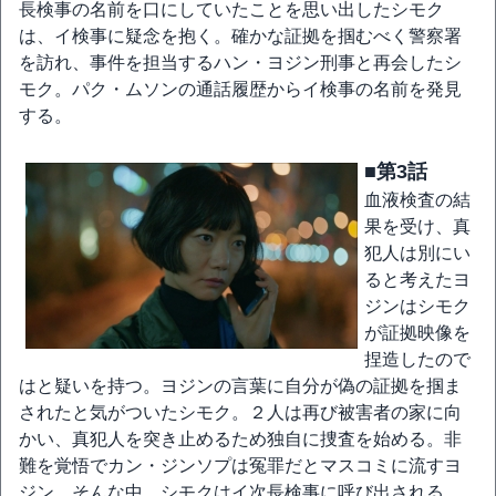
長検事の名前を口にしていたことを思い出したシモク
は、イ検事に疑念を抱く。確かな証拠を掴むべく警察署
を訪れ、事件を担当するハン・ヨジン刑事と再会したシ
モク。パク・ムソンの通話履歴からイ検事の名前を発見
する。
■第3話
血液検査の結
果を受け、真
犯人は別にい
ると考えたヨ
ジンはシモク
が証拠映像を
捏造したので
はと疑いを持つ。ヨジンの言葉に自分が偽の証拠を掴ま
されたと気がついたシモク。２人は再び被害者の家に向
かい、真犯人を突き止めるため独自に捜査を始める。非
難を覚悟でカン・ジンソプは冤罪だとマスコミに流すヨ
ジン。そんな中、シモクはイ次長検事に呼び出される。