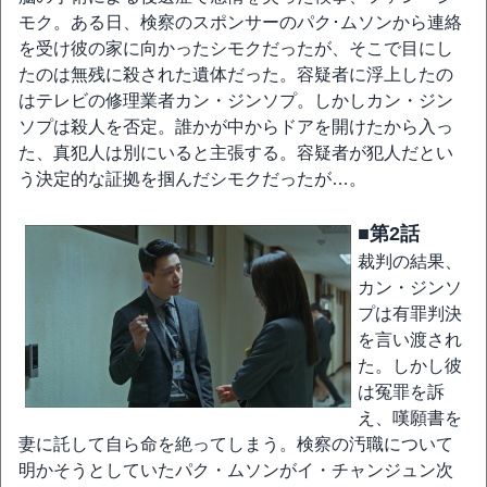
モク。ある日、検察のスポンサーのパク･ムソンから連絡
を受け彼の家に向かったシモクだったが、そこで目にし
たのは無残に殺された遺体だった。容疑者に浮上したの
はテレビの修理業者カン・ジンソプ。しかしカン・ジン
ソプは殺人を否定。誰かが中からドアを開けたから入っ
た、真犯人は別にいると主張する。容疑者が犯人だとい
う決定的な証拠を掴んだシモクだったが…。
■第2話
裁判の結果、
カン・ジンソ
プは有罪判決
を言い渡され
た。しかし彼
は冤罪を訴
え、嘆願書を
妻に託して自ら命を絶ってしまう。検察の汚職について
明かそうとしていたパク・ムソンがイ・チャンジュン次