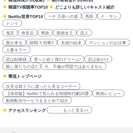
韓流再現レポ(取材)
制作発表会レポ(WEB)
韓国TV視聴率TOP10
どこよりも詳しい!キャスト紹介
ヘチ 王座への道
馬医
イ・サン
Netflix世界TOP10
トンイ
鬼宮
奇皇后
華政
善徳女王
恋人
愛が来る
財閥 X 刑事2
夫婦の結末
マンションのお仕事
人妻キラー
恋は飴模様
君へと続く僕のドリーム!
恋は命がけ
殺し屋たちの店2
今、不倫が問題ではありません
華流トップページ
次見る韓ドラに迷ったら見るコーナー
【保存版】Netflixで見られる韓国時代劇20選
映画レビュー
動画配信サービスをまとめて紹介
もっと見る>>
アクセスランキング