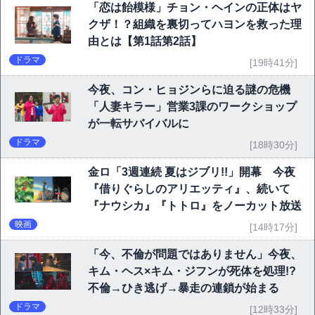
「恋は飴模様」チョン・ヘインの正体はヤ
クザ！？組織を裏切ってハヨンを救った理
由とは【第1話第2話】
ドラマ
[19時41分]
今夜、コン・ヒョジンらに迫る謎の危機
「人妻キラー」営業3課のワークショップ
が一転サバイバルに
ドラマ
[18時30分]
金ロ「3週連続 夏はジブリ!!」開幕 今夜
『借りぐらしのアリエッティ』、続いて
『ナウシカ』『トトロ』をノーカット放送
映画
[14時17分]
「今、不倫が問題ではありません」今夜、
キム・ヘス×キム・ジフンが死体を処理!?
不倫→ひき逃げ→暴走の連鎖が始まる
ドラマ
[12時33分]