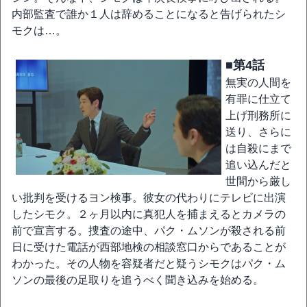
内部監査で誰か１人は辞めることになると告げられたシ
モクは…。
■第4話
無実の人間を
有罪に仕立て
上げ刑務所に
送り、さらに
は自殺にまで
追い込んだと
世間から厳し
い批判を受けるヨン検事。彼女の代わりにテレビに出演
したシモク。２ヶ月以内に真犯人を捕まえるとカメラの
前で宣言する。捜査の途中、パク・ムソンが殺される前
日に受けた電話が西部地検の相談窓口からであることが
わかった。その人物を容疑者だと疑うシモクはパク・ム
ソンの最後の足取りを追うべく聞き込みを始める。