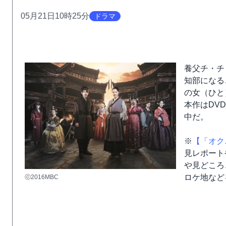
05月21日10時25分
ドラマ
養父チ・チ
知部になる
の女（ひと
本作はDV
中だ。
※
【「オク
見レポート
や見どころ
ロケ地など
ⓒ2016MBC