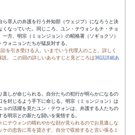
自ら罪人の弁護を行う外知部（ウェジブ）になろうと決
なくなっていた。同じころ、ユン・テウォンもチ・チョ
。一方、明宗（ミョンジョン）の昭格署（ソギョクソ）
・ウォニョンたちが猛反対する。
訴訟を引き受ける人。いまでいう代理人のこと。詳しく
解説。 この回の詳しいあらすじと見どころは
36話詳細あ
り直しが命じられる。自分たちの犯行が明らかになるの
口を封じるよう手下に命じる。明宗（ミョンジョン）は
ニョの活躍を見たユン・テウォンは、弁護する人たちの
する明宗との新たな闘いを覚悟する。
々にテウォンの晴れやかな顔が見られるのでお見逃しな
ッケの忠告に耳を貸さず、自分で収拾すると言い張るミ