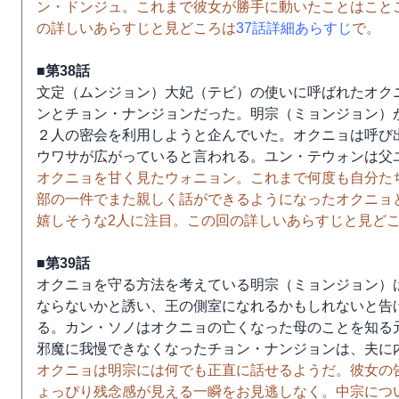
ン・ドンジュ。これまで彼女が勝手に動いたことはこと
の詳しいあらすじと見どころは
37話詳細あらすじ
で。
■第38話
文定（ムンジョン）大妃（テビ）の使いに呼ばれたオク
ンとチョン・ナンジョンだった。明宗（ミョンジョン）
２人の密会を利用しようと企んでいた。オクニョは呼び
ウワサが広がっていると言われる。ユン・テウォンは父
オクニョを甘く見たウォニョン。これまで何度も自分た
部の一件でまた親しく話ができるようになったオクニョ
嬉しそうな2人に注目。この回の詳しいあらすじと見ど
■第39話
オクニョを守る方法を考えている明宗（ミョンジョン）
ならないかと誘い、王の側室になれるかもしれないと告
る。カン・ソノはオクニョの亡くなった母のことを知る
邪魔に我慢できなくなったチョン・ナンジョンは、夫に
オクニョは明宗には何でも正直に話せるようだ。彼女の
ょっぴり残念感が見える一瞬をお見逃しなく。中宗につ