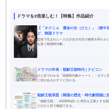
ドラマを2倍楽しむ！【特集】作品紹介
【「オクニョ 運命の女（ひと）」（獄中
ど、韓国ドラマ
監獄で生まれた一人の少女が出生の秘密を明らか
を扱う韓国時代劇...
ドラマの年表：朝鮮王朝時代 | ナビコン
ひと目でわかる「韓国時代劇チャート」：タテに
に何があるかすぐに分かる。
朝鮮王朝系図（韓国の歴史・時代劇視聴に
「朝鮮王朝」：約500年続いた李氏を王家とする
どがひと目で確認できる。