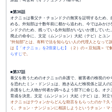
■第36話
オクニョは養父チ・チョンドクの無実を証明するため、
める。外知部は十数年前に都から追われ、今ではみかけ
ンドクのため、残っている外知部がいないか捜していた
廃止の命令に、文定（ムンジョン）大妃（テビ）とユン
“外知部”とは、有料で法を知らない人の代理人となって
は
【「オクニョ」を2倍楽しむ】
（２）の＜豆知識＞ で
らすじ
で。
■第37話
養父を救うためのオクニョの弁護で、被害者の検視のや
を恐れたミン・ドンジュは、抱き込んだ検視係と証人の
弁護をした人物が何者か調べるよう部下に命じる。オク
育成を決意。文定（ムンジョン）大妃（テビ）は、対立
オクニョはテウォンからどんな助言をもらったのか？久
く。チョン・ナンジョンに相談しようというチョン・マ