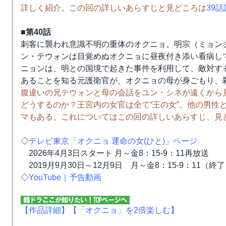
詳しく紹介。この回の詳しいあらすじと見どころは
39
■第40話
刺客に襲われ意識不明の重体のオクニョ。明宗（ミョン
ン・テウォンは目覚めぬオクニョに昼夜付き添い看病し
ニョンは、明との国境で起きた事件を利用して、敵対す
あることを知る元護衛官が、オクニョの母が身ごもり、
腹違いの兄テウォンと母の会話をユン・シネが遠くから
どうするのか？王宮内の女官は全て“王の女”。他の男性
マもある。これについてはこの回の詳しいあらすじ、見
◇
テレビ東京「オクニョ 運命の女(ひと)」ページ
2026年4月3日スタート 月～金8：15-9：11再放送
2019月9月30日～12月9日 月～金8：15-9：11（終
◇
YouTube｜予告動画
【作品詳細】
【「オクニョ」を2倍楽しむ】