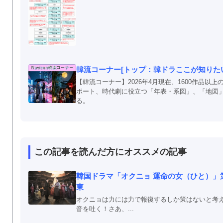
韓流コーナー[トップ：韓ドラここが知りたい！
【韓流コーナー】2026年4月現在、1600作品
ポート、時代劇に役立つ「年表・系図」、「地図
る。
この記事を読んだ方にオススメの記事
韓国ドラマ「オクニョ 運命の女（ひと）」
東
オクニョは力には力で報復するしか策はないと考
音を吐く！さあ、...