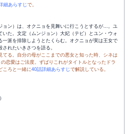
話詳細あらすじ
で。
ジョン）は、オクニョを見舞いに行こうとするが…。ユ
ていた。文定（ムンジョン）大妃（テビ）とユン・ウォ
る一派を排除しようとたくらむ。オクニョが実は王女で
殺されたいきさつを語る。
見てる。自分の母がここまでの悪女と知った時、シネは
との恋愛はご法度。ずばりこれがタイトルとなったドラ
どころと一緒に
40話詳細あらすじ
で解説している。
了）