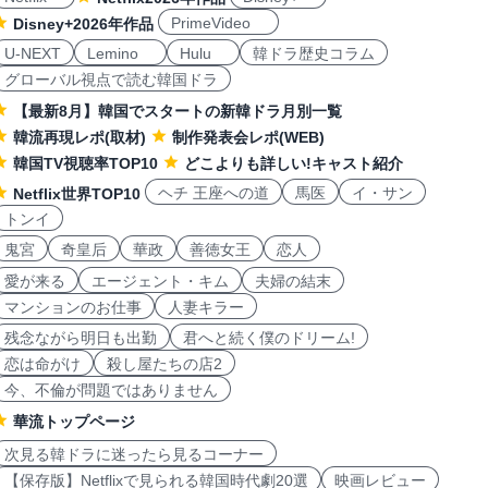
PrimeVideo
Disney+2026年作品
U-NEXT
Lemino
Hulu
韓ドラ歴史コラム
グローバル視点で読む韓国ドラ
【最新8月】韓国でスタートの新韓ドラ月別一覧
韓流再現レポ(取材)
制作発表会レポ(WEB)
韓国TV視聴率TOP10
どこよりも詳しい!キャスト紹介
ヘチ 王座への道
馬医
イ・サン
Netflix世界TOP10
トンイ
鬼宮
奇皇后
華政
善徳女王
恋人
愛が来る
エージェント・キム
夫婦の結末
マンションのお仕事
人妻キラー
残念ながら明日も出勤
君へと続く僕のドリーム!
恋は命がけ
殺し屋たちの店2
今、不倫が問題ではありません
華流トップページ
次見る韓ドラに迷ったら見るコーナー
【保存版】Netflixで見られる韓国時代劇20選
映画レビュー