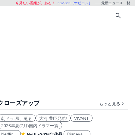
今見たい番組が、ある！
navicon［ナビコン］
最新ニュース一覧
クローズアップ
もっと見る
朝ドラ:風、薫る
大河:豊臣兄弟!
VIVANT
2026年夏(7月)国内ドラマ一覧
Netflix
Disney+
Netflix2026年作品