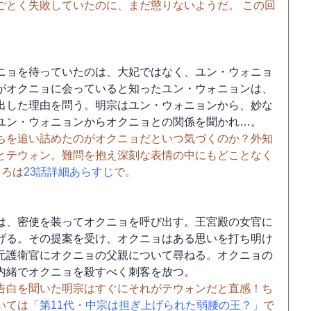
ごとく失敗していたのに、まだ懲りないようだ。 この回
ニョを待っていたのは、大妃ではなく、ユン・ウォニョ
がオクニョに会っていると知ったユン・ウォニョンは、
出した理由を問う。明宗はユン・ウォニョンから、妙な
ユン・ウォニョンからオクニョとの関係を聞かれ…。
ちを追い詰めたのがオクニョだといつ気づくのか？外知
とテウォン。難問を抱え深刻な表情の中にもどことなく
ころは
23話詳細あらすじ
で。
は、密使を装ってオクニョを呼び出す。王宮殿の女官に
げる。その提案を受け、オクニョはある思いを打ち明け
元護衛官にオクニョの父親について尋ねる。オクニョの
内緒でオクニョを殺すべく刺客を放つ。
告白を聞いた明宗はすぐにそれがテウォンだと直感！ち
いては
「第11代・中宗は担ぎ上げられた弱腰の王？」
で