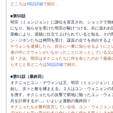
どころは
49話詳細
で紹介。
■第50話
明宗（ミョンジョン）に譲位を宣言され、ショックで倒
になり、知らせを受けた明宗が駆けつける。兵に追われ
策略により、逆賊に仕立て上げられていると知る。その
ン・ジホンたちは拷問を受け、謀反の企てを自白するよ
テウォンを逮捕したら、自分に一番に知らせるようにと
者の中にテウォンがいなかったことにホッとしている父
目！さあ、明宗はオクニョたちに何を命じたのか？最後
らすじと見どころは
50話詳細
で紹介。
■第51話（最終回）
オクニョとユン・テウォンは王、明宗（ミョンジョン）
始し、次々と敵を捕まえる。２人はユン・ウォニョンの
を捜す。オクニョたちの反撃で窮地に陥ったユン・ウォ
兵を計画するが…。いよいよ激動の最終回！
オクニョたちが勝利宣言している頃、ユン・ウォニョン
ではなくお互い罪のなすり合い！全く何たる親！シネが