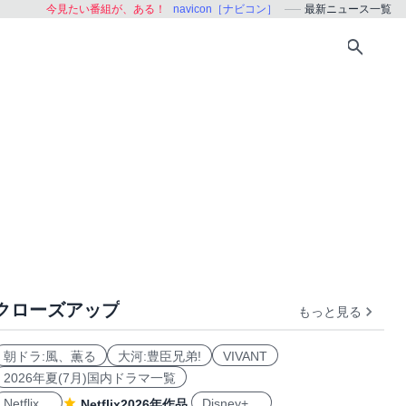
今見たい番組が、ある！
navicon［ナビコン］
最新ニュース一覧
クローズアップ
もっと見る
朝ドラ:風、薫る
大河:豊臣兄弟!
VIVANT
2026年夏(7月)国内ドラマ一覧
Netflix
Disney+
Netflix2026年作品