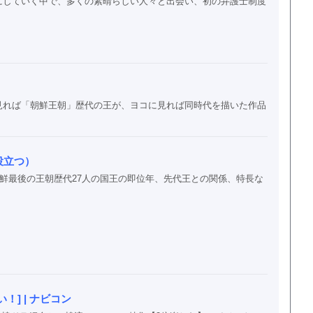
にしていく中で、多くの素晴らしい人々と出会い、初の弁護士制度
見れば「朝鮮王朝」歴代の王が、ヨコに見れば同時代を描いた作品
役立つ）
朝鮮最後の王朝歴代27人の国王の即位年、先代王との関係、特長な
] | ナビコン