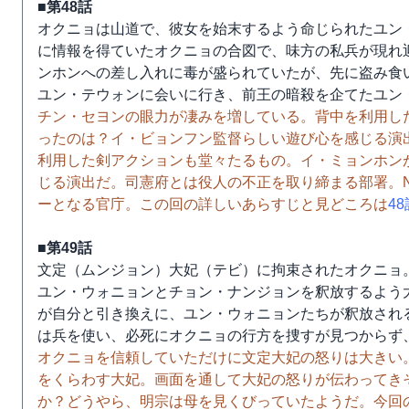
■第48話
オクニョは山道で、彼女を始末するよう命じられたユン
に情報を得ていたオクニョの合図で、味方の私兵が現れ
ンホンへの差し入れに毒が盛られていたが、先に盗み食
ユン・テウォンに会いに行き、前王の暗殺を企てたユン
チン・セヨンの眼力が凄みを増している。背中を利用し
ったのは？イ・ビョンフン監督らしい遊び心を感じる演
利用した剣アクションも堂々たるもの。イ・ミョンホン
じる演出だ。司憲府とは役人の不正を取り締まる部署。N
ーとなる官庁。この回の詳しいあらすじと見どころは
4
■第49話
文定（ムンジョン）大妃（テビ）に拘束されたオクニョ
ユン・ウォニョンとチョン・ナンジョンを釈放するよう
が自分と引き換えに、ユン・ウォニョンたちが釈放され
は兵を使い、必死にオクニョの行方を捜すが見つからず
オクニョを信頼していただけに文定大妃の怒りは大きい
をくらわす大妃。画面を通して大妃の怒りが伝わってき
か？どうやら、明宗は母を見くびっていたようだ。今回