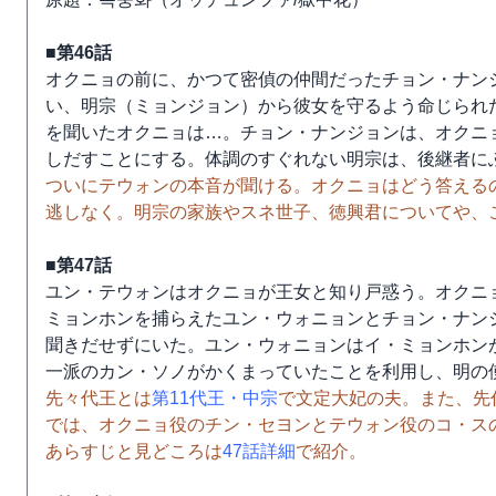
■第46話
オクニョの前に、かつて密偵の仲間だったチョン・ナン
い、明宗（ミョンジョン）から彼女を守るよう命じられ
を聞いたオクニョは…。チョン・ナンジョンは、オクニ
しだすことにする。体調のすぐれない明宗は、後継者に
ついにテウォンの本音が聞ける。オクニョはどう答える
逃しなく。明宗の家族やスネ世子、徳興君についてや、
■第47話
ユン・テウォンはオクニョが王女と知り戸惑う。オクニ
ミョンホンを捕らえたユン・ウォニョンとチョン・ナン
聞きだせずにいた。ユン・ウォニョンはイ・ミョンホン
一派のカン・ソノがかくまっていたことを利用し、明の
先々代王とは
第11代王・中宗
で文定大妃の夫。また、先
では、オクニョ役のチン・セヨンとテウォン役のコ・ス
あらすじと見どころは
47話詳細
で紹介。