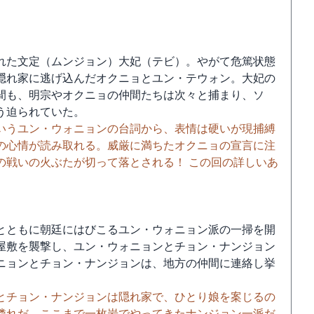
れた文定（ムンジョン）大妃（テビ）。やがて危篤状態
隠れ家に逃げ込んだオクニョとユン・テウォン。大妃の
間も、明宗やオクニョの仲間たちは次々と捕まり、ソ
う迫られていた。
いうユン・ウォニョンの台詞から、表情は硬いが現捕縛
の心情が読み取れる。威厳に満ちたオクニョの宣言に注
の戦いの火ぶたが切って落とされる！ この回の詳しいあ
とともに朝廷にはびこるユン・ウォニョン派の一掃を開
屋敷を襲撃し、ユン・ウォニョンとチョン・ナンジョン
ニョンとチョン・ナンジョンは、地方の仲間に連絡し挙
とチョン・ナンジョンは隠れ家で、ひとり娘を案じるの
憐れだ。ここまで一枚岩でやってきたナンジョン一派だ