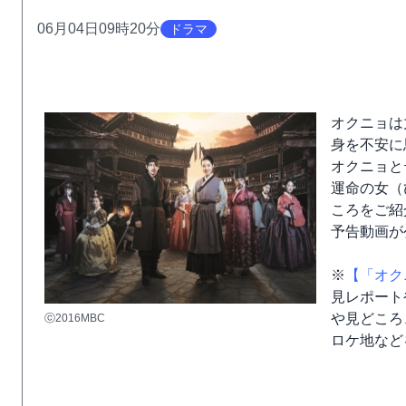
06月04日09時20分
ドラマ
オクニョは
身を不安に
オクニョと
運命の女（
ころをご紹
予告動画が
※
【「オク
見レポート
や見どころ
ⓒ2016MBC
ロケ地など