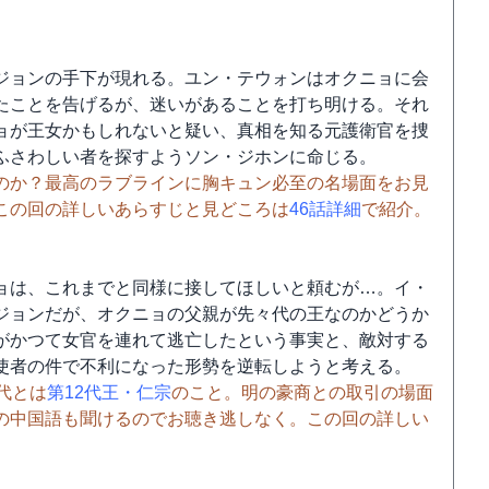
ジョンの手下が現れる。ユン・テウォンはオクニョに会
たことを告げるが、迷いがあることを打ち明ける。それ
ョが王女かもしれないと疑い、真相を知る元護衛官を捜
ふさわしい者を探すようソン・ジホンに命じる。
のか？最高のラブラインに胸キュン必至の名場面をお見
この回の詳しいあらすじと見どころは
46話詳細
で紹介。
ョは、これまでと同様に接してほしいと頼むが…。イ・
ジョンだが、オクニョの父親が先々代の王なのかどうか
がかつて女官を連れて逃亡したという事実と、敵対する
使者の件で不利になった形勢を逆転しようと考える。
代とは
第12代王・仁宗
のこと。明の豪商との取引の場面
の中国語も聞けるのでお聴き逃しなく。この回の詳しい