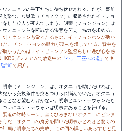
・ウォニョンの手下たちに待ち伏せされる。だが、事前
迎え撃つ。典獄署（チョノクソ）に収監されたイ・ミョ
いをした役人が死んでしまう。明宗（ミョンジョン）は
・ウォニョンらを断罪する決意を伝え、協力を求める。
た剣アクションも堂々たるもの。イ・ミョンホンが助か
出だ。 チン・セヨンの眼力が凄みを増している。背中を
が助かったのは？イ・ビョンフン監督らしい遊び心を感
HKBSプレミアムで放送中の
「ヘチ 王座への道」
でキ
8話詳細
で紹介。
。明宗（ミョンジョン）は、オクニョを助けたければ、
大妃から交換条件を突きつけられ悩んでいた。オクニョ
ることなど望むわけがない。明宗とユン・テウォンたち
、ついにユン・テウォンは明宗にあることを告げる。
。緊迫の対峙シーン。全くひるまないオクニョにビンタ
そうだ。オクニョの身分を聞いた明宗がどれほど驚くの
の計画は明宗たちの完敗。 この回の詳しいあらすじと見