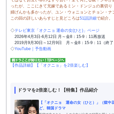
ったが、ここにきて兄嫁であるミン・ドンジュの裏切り
婦げんかも多かったが、ユン・ウォニョンとチョン・ナ
この回の詳しいあらすじと見どころは
51話詳細
で紹介。
◇
テレビ東京「オクニョ 運命の女(ひと)」ページ
2026年4月3日-6月12日 月～金8：15-9：11再放送
2019月9月30日～12月9日 月～金8：15-9：11（終
◇
YouTube｜予告動画
【作品詳細】
【「オクニョ」を2倍楽しむ】
ドラマを2倍楽しむ！【特集】作品紹介
【「オクニョ 運命の女（ひと）」（獄中
ど、韓国ドラマ