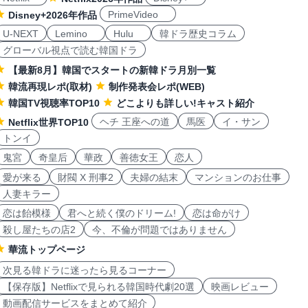
PrimeVideo
Disney+2026年作品
U-NEXT
Lemino
Hulu
韓ドラ歴史コラム
グローバル視点で読む韓国ドラ
【最新8月】韓国でスタートの新韓ドラ月別一覧
韓流再現レポ(取材)
制作発表会レポ(WEB)
韓国TV視聴率TOP10
どこよりも詳しい!キャスト紹介
ヘチ 王座への道
馬医
イ・サン
Netflix世界TOP10
トンイ
鬼宮
奇皇后
華政
善徳女王
恋人
愛が来る
財閥 X 刑事2
夫婦の結末
マンションのお仕事
人妻キラー
恋は飴模様
君へと続く僕のドリーム!
恋は命がけ
殺し屋たちの店2
今、不倫が問題ではありません
華流トップページ
次見る韓ドラに迷ったら見るコーナー
【保存版】Netflixで見られる韓国時代劇20選
映画レビュー
動画配信サービスをまとめて紹介