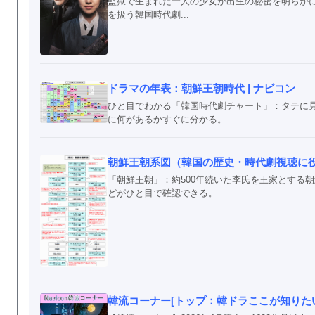
監獄で生まれた一人の少女が出生の秘密を明らか
を扱う韓国時代劇...
ドラマの年表：朝鮮王朝時代 | ナビコン
ひと目でわかる「韓国時代劇チャート」：タテに
に何があるかすぐに分かる。
朝鮮王朝系図（韓国の歴史・時代劇視聴に
「朝鮮王朝」：約500年続いた李氏を王家とする
どがひと目で確認できる。
韓流コーナー[トップ：韓ドラここが知りたい！