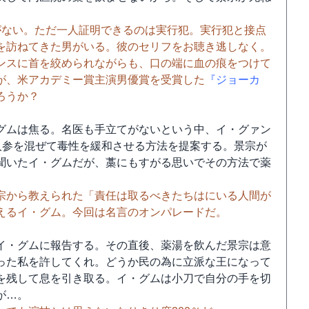
がない。ただ一人証明できるのは実行犯。実行犯と接点
を訪ねてきた男がいる。彼のセリフをお聴き逃しなく。
ンスに首を絞められながらも、口の端に血の痕をつけて
が、米アカデミー賞主演男優賞を受賞した
『ジョーカ
ろうか？
グムは焦る。名医も手立てがないという中、イ・グァン
人参を混ぜて毒性を緩和させる方法を提案する。景宗が
聞いたイ・グムだが、藁にもすがる思いでその方法で薬
宗から教えられた「責任は取るべきたちはにいる人間が
えるイ・グム。今回は名言のオンパレードだ。
イ・グムに報告する。その直後、薬湯を飲んだ景宗は意
った私を許してくれ。どうか民の為に立派な王になって
を残して息を引き取る。イ・グムは小刀で自分の手を切
が…。