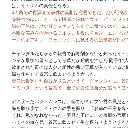
ば、イ・グムの責任となる」
3カ所での再調査で事件の真相は究明できた。だが証拠
を持つのは…。ところで暗闇に紛れてウィ・ビョンジュ
男の正体は、歴史好きファンならすぐに気づくはず。ム
不敵な笑みを浮かべるミルプン君役のチョン、ムンソン
ー』
のホアキン・フェニックスに見えるのは筆者だけだ
チャンダルたちからの報告で解毒剤がないと知ったイ・
ジャが最後の望みとして毒草だが難病を治した“附子”に
飲まされた毒には人参と相性の悪い毒草が入っていると
湯を作らせて景宗に飲ませるよう命じる。
責任は提案した自分が取るというイ・グァンジャに、景
とるべき」という言葉で、全ての責任は自分が追うと答
都に戻ったパク・ムンスは、全てがミルプン君の罠だと
識を取り戻す。イ・グムの手を握り、「お前の王座を奪
くれ。私がなれなかった、夢見た王に…」と最期の言葉
ってその血を兄・景宗に飲ませて生き返らせようとする