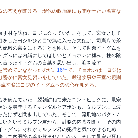
ムの答えが聞ける。現代の政治家にも聞かせたい名言な
暮す村を訪ね、ヨジに会っていた。そして、宮女として
目をしたヨジをひと目で気に入った大妃は、司憲府で茶
大妃殿の宮女にすることを即決。そして世弟イ・グムを
・グムには内緒にしてほしいとチョホンに頼み、柱の陰
と言ったイ・グムの言葉を思い出し、涙を流す。
を諦めていなかったのだ。
16話
で、チョホンは「ヨジは
は密かに宮女見習いをしていた。裁縫炊事や王室の規則
の流す涙にヨジのイ・グムへの恋心が見える。
心を病んでいた。翌朝訪ねて来たユン・ヒョクに、景宗
ァンを尋問するチャンダルとアボンも、ミルプン君に渡
ったはずと聞き出していた。そして、流刑地のパク・ム
ないというミルプン君から、計略の内幕を聞く。その内
イ・グムにそれがミルプン君の犯行と気づかせるため
決して内医院の薬を飲ませないから。そして景宗が死ね