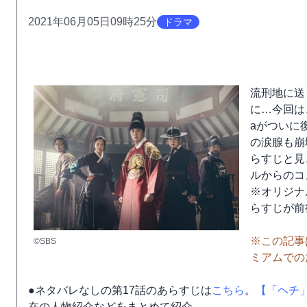
2021年06月05日09時25分
ドラマ
流刑地に送
に…今回は
aがついに
の涙腺も崩
らすじと見
ルからのコ
※オリジナ
らすじが前
※この記事は
©SBS
ミアムでの
●ネタバレなしの第17話のあらすじは
こちら
。
【「ヘチ
在の人物紹介などをまとめて紹介。