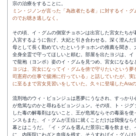
宗の治療をすることに。
ミン・ジノンが言った「為政者たる者」に対するイ・グ
のでお聴き逃しなく。
その頃、イ・グムの側室チョホンは出宮した宮女たちが
入宮するように告げ、大妃と引き合わせる。深く澄んだ
母として長く勤めていたというチョホンの推薦を聞き、
全身全霊で守ってほしいと頼む。部屋を出たヨジは、イ
で龍袍（ヨンポ）姿のイ・グムを見つめ、宮女になるな
ヨジは、宮女になってイ・グムを傍で守りたいという夢
司憲府の仕事で揚洲に行っている」と話していたが、実
に至るまで宮女見習いをしていた。久々に登場したAra
流刑地のウィ・ビョンジュは悪夢にうなされ、すっかり
が危篤なのかと尋ねるビョンジュン。その頃、ト・ジグ
した毒の解毒剤はないこと、王が危篤ならその毒薬を使
ンスもまた、イ・グムが王位に就くことだけは我慢なら
幕とはこうだ。「イ・グムを選んだ景宗に毒を飲ませ、
に、内医院にわざと血痕を残す。そうすればイ・グムは