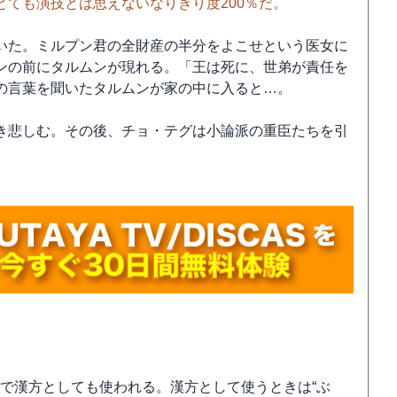
ても演技とは思えないなりきり度200％だ。
いた。ミルプン君の全財産の半分をよこせという医女に
ンの前にタルムンが現れる。「王は死に、世弟が責任を
の言葉を聞いたタルムンが家の中に入ると…。
き悲しむ。その後、チョ・テグは小論派の重臣たちを引
草で漢方としても使われる。漢方として使うときは“ぶ