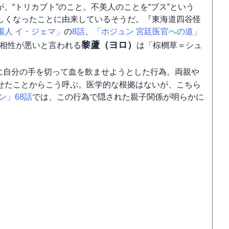
が、“トリカブト”のこと。不美人のことを“ブス”という
しくなったことに由来しているそうだ。『東海道四谷怪
陽人 イ・ジェマ」
の
8話
、
「ホジュン 宮廷医官への道」
黎蘆（ヨロ）
相性が悪いと言われる
は「棕櫚草＝シュ
に自分の手を切って血を飲ませようとした行為。両親や
せたことからこう呼ぶ。医学的な根拠はないが、こちら
ン」
68話
では、この行為で隠された親子関係が明らかに