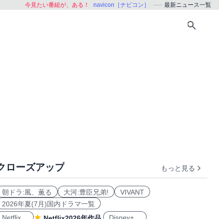
今見たい番組が、ある！
navicon［ナビコン］
最新ニュース一覧
クローズアップ
もっと見る
朝ドラ:風、薫る
大河:豊臣兄弟!
VIVANT
2026年夏(7月)国内ドラマ一覧
Netflix
Disney+
Netflix2026年作品