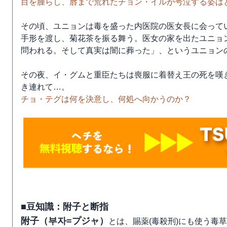
目を腫らし、唇まで荒れたチョン・イルが号泣する姿はと
その頃、ユニョンは毒を盛った内医院の医女長に会って
手形を渡し、菊花茶を振る舞う。医女の家を出たユニョ
問われる。そして真実は闇に葬った」、というユニョン
その夜、イ・グムと重臣たちは喪服に着替え王の死を嘆
き連れて…。
チョ・テグは何を決意し、何処へ向かうのか？
■豆知識：附子と断指
附子（부자=プジャ）
とは、賜薬(毒殺刑)にも使う毒