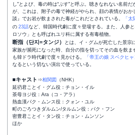
し”とよび、毒の時は“ぶす”と呼ぶ。聴きなれない名前だ
が、これは、附子の毒で神経がやられ、顔の表情がおか
談』でお岩が飲まされた毒がこれだとされている。
「太
の
23話
など、韓国時代劇に度々登場する。また、人参と
ロソウ」とも呼ばれユリ科に属する有毒植物。
断指（단지=タンジ）
とは、イ・グムが死亡した景宗
家族が瀕死になった時、自分の指を切ってその血を飲ま
も韓ドラ時代劇で度々見かける。
「帝王の娘 スベクヒャ
なるという切ない演出で使っている。
■キャスト
⇒
相関図
（NHK）
延礽君ことイ・グム役：チョン・イル
茶母ヨジ役：Ara（コ・アラ）
熱血漢パク・ムンス役：クォン・ユル
町のごろつきダルムン/タルムン役：パク・フン
密豊君ことイ・タン役：チョン・ムンソン
ほか