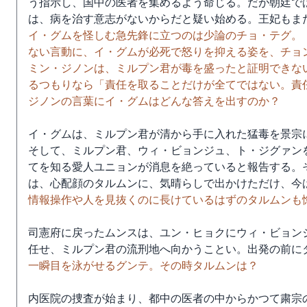
う指示し、国中の医者を集めるよう命じる。だが朝廷で
は、病を治す意志がないからだと疑い始める。王妃もま
イ・グムを怪しむ急先鋒に立つのは少論のチョ・テグ。
ない言動に、イ・グムが必死で怒りを抑える姿を、チョ
ミン・ジノンは、ミルプン君が毒を盛ったと証明できな
るつもりなら「責任を取ることだけが全てではない。責
ジノンの言葉にイ・グムはどんな答えを出すのか？
イ・グムは、ミルプン君が清から手に入れた猛毒を景宗
そして、ミルプン君、ウィ・ビョンジュ、ト・ジグァン
てを知る愛人ユニョンが消息を絶っていると報告する。
は、心配顔のタルムンに、気晴らしで出かけただけ、今
情報操作や人を見抜くのに長けているはずのタルムンも
司憲府に戻ったムンスは、ユン・ヒョクにウィ・ビョン
任せ、ミルプン君の流刑地へ向かうことい。出発の前に
一瞬目を泳がせるグンテ。その時タルムンは？
内医院の捜査が始まり、都中の医者の中からかつて粛宗