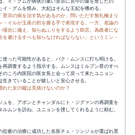
は、イ・グムが病状の重い景宗に宮中の薬を禁じたの
たイ・グムを恨み、大妃はそんな王妃を嗜める。
「景宗の病を治す気があるのか」問いただす無礼極まり
ン・イルが玉座の肘を握る手で表現する。一方、老論の
い場合に備え、知らぬふりをするよう助言。為政者にな
任を避けるすべも知らなければならない」というミン・
に使った可能性があると、パク・ムンスに打ち明ける。
を再調査するよう指示する。ムンスはミルプン君のすべ
そのころ内医院の医女長と会って戻って来たユニョン
は生きていることが嬉しいと安心させる。
惚れた女の嘘は見抜けないのか？
ジュを、アボンとチャンダルにト・ジグァンの再調査を
タルムンを訪ね、ユニョンを捜してくれるように頼む。
の痘瘡の治療に成功した名医チェ・ソンジョが選ばれ景