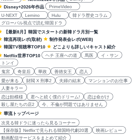
PrimeVideo
Disney+2026年作品
U-NEXT
Lemino
Hulu
韓ドラ歴史コラム
グローバル視点で読む韓国ドラ
【最新8月】韓国でスタートの新韓ドラ月別一覧
韓流再現レポ(取材)
制作発表会レポ(WEB)
韓国TV視聴率TOP10
どこよりも詳しい!キャスト紹介
ヘチ 王座への道
馬医
イ・サン
Netflix世界TOP10
トンイ
鬼宮
奇皇后
華政
善徳女王
恋人
愛が来る
財閥 X 刑事2
夫婦の結末
マンションのお仕事
人妻キラー
恋は飴模様
君へと続く僕のドリーム!
恋は命がけ
殺し屋たちの店2
今、不倫が問題ではありません
華流トップページ
次見る韓ドラに迷ったら見るコーナー
【保存版】Netflixで見られる韓国時代劇20選
映画レビュー
動画配信サービスをまとめて紹介