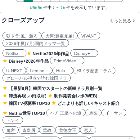
96565
件中
1
～
15
件を表示しています。
クローズアップ
もっと見る
朝ドラ:風、薫る
大河:豊臣兄弟!
VIVANT
2026年夏(7月)国内ドラマ一覧
Netflix
Disney+
Netflix2026年作品
PrimeVideo
Disney+2026年作品
U-NEXT
Lemino
Hulu
韓ドラ歴史コラム
グローバル視点で読む韓国ドラ
【最新8月】韓国でスタートの新韓ドラ月別一覧
韓流再現レポ(取材)
制作発表会レポ(WEB)
韓国TV視聴率TOP10
どこよりも詳しい!キャスト紹介
ヘチ 王座への道
馬医
イ・サン
Netflix世界TOP10
トンイ
鬼宮
奇皇后
華政
善徳女王
恋人