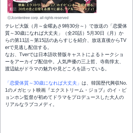
ⓒJcontentree corp. all rights reserved
テレビ大阪（月～金曜あさ9時30分～）で放送の「恋愛体
質～30歳になれば大丈夫」（全20話）5月30日（月）か
らの第11話～第15話のあらすじを紹介、放送直後からTV
erで見逃し配信する。
なお、Tverでは日本語吹替版キャストによるトークショ
ーをアーカイブ配信中。人気声優の三上哲、寺島惇太、
渡辺紘がドラマの魅力や見どころを語っている。
「恋愛体質～30歳になれば大丈夫」
は、韓国歴代興収No.
1のメガヒット映画『エクストリーム・ジョブ』のイ・ビ
ョンホン監督が初めてドラマをプロデュースした大人の
リアルなラブコメディ。