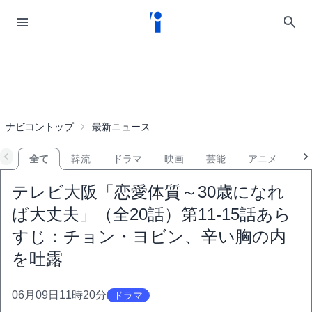
ナビコントップ
最新ニュース
全て
韓流
ドラマ
映画
芸能
アニメ
音
テレビ大阪「恋愛体質～30歳になれ
ば大丈夫」（全20話）第11-15話あら
すじ：チョン・ヨビン、辛い胸の内
を吐露
06月09日11時20分
ドラマ