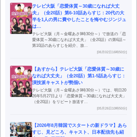
テレビ大阪「恋愛体質～30歳になれば大丈
夫」（全20話）第6-10話あらすじ：20代の大
半を1人の男に費やしたことを悔やむジンジュ
は…
テレビ大阪（月～金曜あさ9時30分～）で放送の「恋
愛体質～30歳になれば大丈夫」（全20話）の第6話～
第10話のあらすじを紹介、放...
[06月02日16時50分]
【あすから】テレビ大阪「恋愛体質～30歳に
なれば大丈夫」（全20話）第1-5話あらすじ：
演技派キャストが勢揃い
テレビ大阪（月～金曜あさ9時30分～）では、明日20
26年5月27日より「恋愛体質～30歳になれば大丈夫」
（全20話）をリピート放送す...
[05月26日10時50分]
【2026年8月韓国でスタートの新ドラマ】あら
すじ、見どころ、キャスト、日本配信先も紹