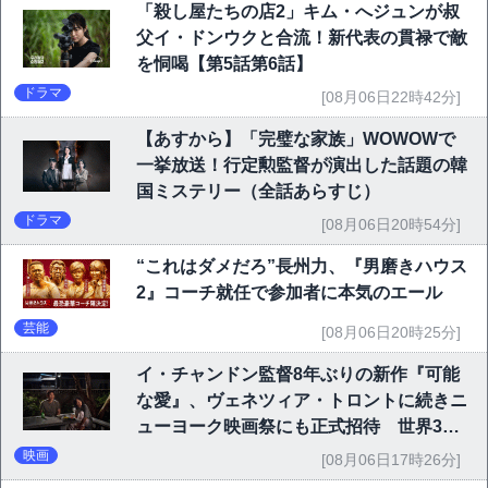
「殺し屋たちの店2」キム・へジュンが叔
父イ・ドンウクと合流！新代表の貫禄で敵
を恫喝【第5話第6話】
ドラマ
[08月06日22時42分]
【あすから】「完璧な家族」WOWOWで
一挙放送！行定勲監督が演出した話題の韓
国ミステリー（全話あらすじ）
ドラマ
[08月06日20時54分]
“これはダメだろ”長州力、『男磨きハウス
2』コーチ就任で参加者に本気のエール
芸能
[08月06日20時25分]
イ・チャンドン監督8年ぶりの新作『可能
な愛』、ヴェネツィア・トロントに続きニ
ューヨーク映画祭にも正式招待 世界3大
映画祭で快挙｜Netflix映画
映画
[08月06日17時26分]