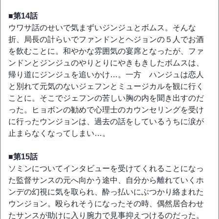
■第14話
ウワサ話のせいで気まずいジンジュとボムス。そんな
折、局長の計らいでファンドンとヘジョンの５人でお酒
を飲むことに。和やかな雰囲気の宴席となったが、ファ
ンドンとジンジュのやりとりにやきもきしたボムスは、
帰り道にジンジュを追いかけ…。一方 ハンジュは恋人
と別れて元気のないジェフンとミュージカルを観に行く
ことに。そこでジェフンの苦しい胸の内を聞き出すのだ
った。ヒョボンの勧めで心理士のカウンセリングを受け
に行ったウンジョンは、過去の話をしているうちに涙が
止まらなくなってしまい…。
■第15話
ソミンについてインタビューを受けてくれることになっ
た監督サンスの元へ向かう途中、自分から離れていくホ
ンデの幻視に気を取られ、酔っ払いにぶつかり絡まれた
ウンジョン。殴られそうになったその時、偶然居合わせ
たサンスが助けに入り腕力で見事抑えつけるのだった。