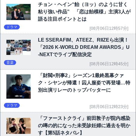
チョン・ヘイン“飴（ヨッ）のように甘く
粘り強い作品” 「恋は飴模様」主演3人が
語る注目ポイントとは
ドラマ
[08月06日12時57分]
LE SSERAFIM、ATEEZ、RIIZEら出演！
「2026 K-WORLD DREAM AWARDS」U
-NEXTでライブ配信決定
音楽
[08月06日12時45分]
「財閥×刑事2」シーズン1最終黒幕クァ
ク・シヤンが帰還！囚人服姿で再登場…特
別出演リレーのトップバッターに
ドラマ
[08月06日12時23分]
「ファーストクライ」前田敦子が院内感染
の噂の的になった未受診妊婦に過去を明か
す【第5話ネタバレ】