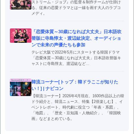
ストリーム・ジョブ』の監督＆制作チームが仕掛け
る、従来の恋愛ドラマとは一線を画す大人のラブコ
メディ。
「恋愛体質～30歳になれば大丈夫」日本語吹
替版に寺島惇太・渡辺紘決定、オーディショ
ンで未来の声優たちも参加
テレビ大阪で2022年5月にスタートする韓国ドラマ
「恋愛体質～30歳になれば大丈夫」日本語吹替版キ
ャストに寺島惇太、渡辺紘など...
韓流コーナー[トップ：韓ドラここが知りた
い！] | ナビコン
【韓流コーナー】2026年4月現在、1600作品以上の韓
ドラ紹介と、韓流ニュース、特集【2倍楽しむ】、イ
ベントレポート、時代劇に役立つ「年表・系図」、
「地図」、「歴史・豆知識・人物紹介」、「韓国映
画」などまとめている。