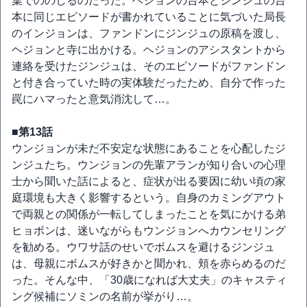
葉でののしるのだった。ヘジョンの台本とジンジュの台
本に同じエピソードが書かれていることに気づいた局長
のインジョンは、ファンドンにジンジュの原稿を渡し、
ヘジョンと寺に出かける。ヘジョンのアシスタントから
連絡を受けたジンジュは、そのエピソードがファンドン
と付き合っていた時の実体験だったため、自分で作った
罠にハマったと意気消沈して…。
■第13話
ウンジョンが未だ不安定な状態にあることを心配したジ
ンジュたち。ウンジョンの先輩アランが知り合いの心理
士から聞いた話によると、症状が出る要因に幼い頃の家
庭環境も大きく影響するという。自身のカミングアウト
で両親との関係が一転してしまったことを気にかける弟
ヒョボンは、迷いながらもウンジョンへカウンセリング
を勧める。ウワサ話のせいでボムスを避けるジンジュ
は、母親にボムスが好きかと聞かれ、頬を赤らめるのだ
った。そんな中、「30歳になれば大丈夫」のキャスティ
ング候補にソミンの名前が挙がり…。