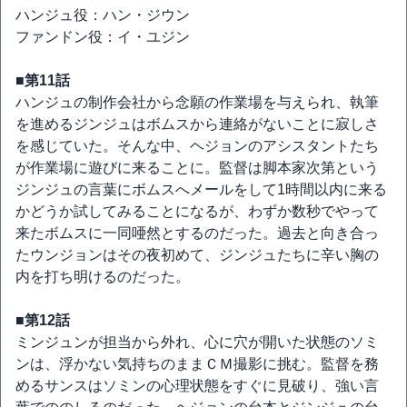
ハンジュ役：ハン・ジウン
ファンドン役：イ・ユジン
■第11話
ハンジュの制作会社から念願の作業場を与えられ、執筆
を進めるジンジュはボムスから連絡がないことに寂しさ
を感じていた。そんな中、ヘジョンのアシスタントたち
が作業場に遊びに来ることに。監督は脚本家次第という
ジンジュの言葉にボムスへメールをして1時間以内に来る
かどうか試してみることになるが、わずか数秒でやって
来たボムスに一同唖然とするのだった。過去と向き合っ
たウンジョンはその夜初めて、ジンジュたちに辛い胸の
内を打ち明けるのだった。
■第12話
ミンジュンが担当から外れ、心に穴が開いた状態のソミ
ンは、浮かない気持ちのままＣＭ撮影に挑む。監督を務
めるサンスはソミンの心理状態をすぐに見破り、強い言