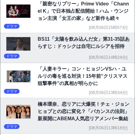
「親密なリプリー」Prime Video「Chann
el K」で日本独占配信開始！ハム・ウンジ
ョン主演「女王の家」など新作も続々
ドラマ
[08月06日15時57分]
BS11「太陽を飲み込んだ女」第31-35話あ
らすじ：ドゥシクは自宅にルシアを招待
ドラマ
[08月06日14時24分]
「人妻キラー」コン・ヒョジンVSハ・ユ
ルリの毒を巡る対決！15年前“クリスマス
狙撃事件”の真相が明らかに
ドラマ
[08月06日13時34分]
橋本環奈、恋リアに大爆笑！チェ・ジョン
ヒョプとの恋に変化？「バカンスの法則」
新展開にABEMA人気恋リアメンバー集結
ドラマ
[08月06日13時18分]