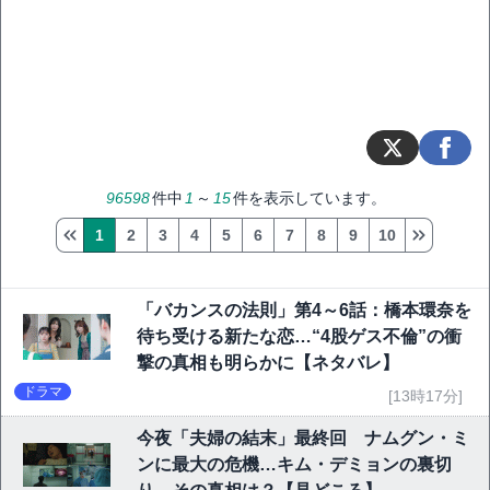
96598
件中
1
～
15
件を表示しています。
1
2
3
4
5
6
7
8
9
10
「バカンスの法則」第4～6話：橋本環奈を
待ち受ける新たな恋…“4股ゲス不倫”の衝
撃の真相も明らかに【ネタバレ】
ドラマ
[13時17分]
今夜「夫婦の結末」最終回 ナムグン・ミ
ンに最大の危機…キム・デミョンの裏切