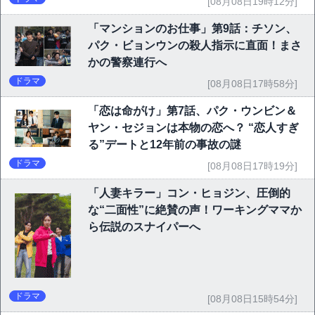
[08月08日19時12分]
「マンションのお仕事」第9話：チソン、
パク・ビョンウンの殺人指示に直面！まさ
かの警察連行へ
ドラマ
[08月08日17時58分]
「恋は命がけ」第7話、パク・ウンビン＆
ヤン・セジョンは本物の恋へ？ “恋人すぎ
る”デートと12年前の事故の謎
ドラマ
[08月08日17時19分]
「人妻キラー」コン・ヒョジン、圧倒的
な“二面性”に絶賛の声！ワーキングママか
ら伝説のスナイパーへ
ドラマ
[08月08日15時54分]