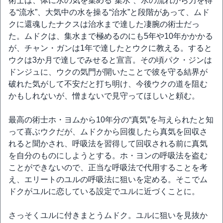
術士は、体に水の気を集める“集水”、水の流れから力を得
る“流水”、大気中の水を操る“治水”と段階があって、ムド
クに還魂したナクスは治水まで達した凄腕の術士だっ
た。ムドクは、集水まで極めるのにも5年や10年かかかる
が、チャン・ガンは1年で達したとウクに教える。すると
ウクは3か月で達しでみせると宣言。その頃パク・ジンは
ドンジュに、ウクの気門が開いたことで彼を守る結界が
破れた気がして不安だと打ち明け、今後ウクの道を阻む
かもしれないが、憎まないで見守ってほしいと頼む。
最高の術士ホ・ヨムから10年分の“真気”を与えられたと知
って喜ぶウクだが、ムドクから回復したら真気を回収さ
れると聞かされ、呼吸法を習得して回収される前に真気
を自分のものにしようとする。ホ・ヨンの呼吸法を盗む
ことができないので、正当な呼吸法で代用することを考
え、エリートのユルの呼吸法に狙いを定める。そこでム
ドクがユルに恋している設定でユルに近づくことに。
さっそくユルに付きまとうムドク。ユルに狙いを見抜か