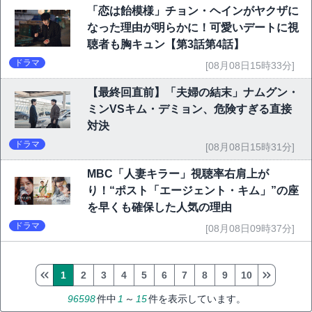
「恋は飴模様」チョン・ヘインがヤクザに
なった理由が明らかに！可愛いデートに視
聴者も胸キュン【第3話第4話】
ドラマ
[08月08日15時33分]
【最終回直前】「夫婦の結末」ナムグン・
ミンVSキム・デミョン、危険すぎる直接
対決
ドラマ
[08月08日15時31分]
MBC「人妻キラー」視聴率右肩上が
り！“ポスト「エージェント・キム」”の座
を早くも確保した人気の理由
ドラマ
[08月08日09時37分]
1
2
3
4
5
6
7
8
9
10
96598
件中
1
～
15
件を表示しています。