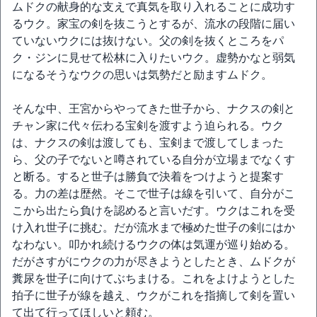
ムドクの献身的な支えで真気を取り入れることに成功す
るウク。家宝の剣を抜こうとするが、流水の段階に届い
ていないウクには抜けない。父の剣を抜くところをパ
ク・ジンに見せて松林に入りたいウク。虚勢かなと弱気
になるそうなウクの思いは気勢だと励ますムドク。
そんな中、王宮からやってきた世子から、ナクスの剣と
チャン家に代々伝わる宝剣を渡すよう迫られる。ウク
は、ナクスの剣は渡しても、宝剣まで渡してしまった
ら、父の子でないと噂されている自分が立場までなくす
と断る。すると世子は勝負で決着をつけようと提案す
る。力の差は歴然。そこで世子は線を引いて、自分がこ
こから出たら負けを認めると言いだす。ウクはこれを受
け入れ世子に挑む。だが流水まで極めた世子の剣にはか
なわない。叩かれ続けるウクの体は気運が巡り始める。
だがさすがにウクの力が尽きようとしたとき、ムドクが
糞尿を世子に向けてぶちまける。これをよけようとした
拍子に世子が線を越え、ウクがこれを指摘して剣を置い
て出て行ってほしいと頼む。