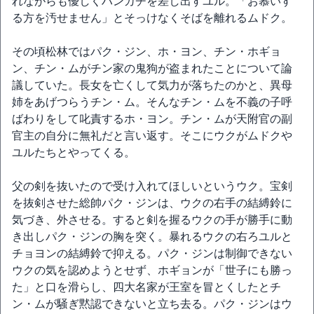
れながらも優しくハンカチを差し出すユル。「お慕いす
る方を汚せません」とそっけなくそばを離れるムドク。
その頃松林ではパク・ジン、ホ・ヨン、チン・ホギョ
ン、チン・ムがチン家の鬼狗が盗まれたことについて論
議していた。長女を亡くして気力が落ちたのかと、異母
姉をあげつらうチン・ム。そんなチン・ムを不義の子呼
ばわりをして叱責するホ・ヨン。チン・ムが天附官の副
官主の自分に無礼だと言い返す。そこにウクがムドクや
ユルたちとやってくる。
父の剣を抜いたので受け入れてほしいというウク。宝剣
を抜剣させた総帥パク・ジンは、ウクの右手の結縛鈴に
気づき、外させる。すると剣を握るウクの手が勝手に動
き出しパク・ジンの胸を突く。暴れるウクの右ろユルと
チョヨンの結縛鈴で抑える。パク・ジンは制御できない
ウクの気を認めようとせず、ホギョンが「世子にも勝っ
た」と口を滑らし、四大名家が王室を冒とくしたとチ
ン・ムが騒ぎ黙認できないと立ち去る。パク・ジンはウ