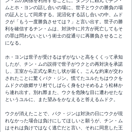
ン・ムの関係を利用することに。ダングに頼んでチン・
ムとホ・ヨンの話し合いの場に、世子とウクの勝負の場
の証人として同席する。泥沼化する話し合いの中、ムド
クが「もう一度勝負させては？」と言い出す。世子の勝
利を確信するチン・ムは、対決中に片方が死亡してもそ
の罪は問わないという術士の掟通りに再勝負させること
になる。
ホ・ヨンは世子が受けるはずがないと高をくくって承知
したが、チン・ムの説得で世子がウクとの再対決を承諾
し、王室から正式な果たし状が届く。こんな約束が交わ
されたことに驚くパク・ジン。慌てたユルたちはウクを
ムドクの故郷サリ村でしばらく身をひそめるよう松林か
ら連れ出す。別れ際また、ウクを危険な目に遭わせたな
というユルに、また望みをかなえると答えるムドク。
ウクが消えたことで、パク・ジンは対決の日にウクが現
れなかった場合は負けにしてほしいと願うが、チン・ム
はそれは負けではなく逃亡だと言い、それに同意した王