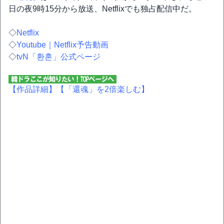
日の夜9時15分から放送、Netflixでも独占配信中だ。
◇
Netflix
◇
Youtube｜Netflix予告動画
◇
tvN「환혼」公式ページ
【作品詳細】
【「還魂」を2倍楽しむ】