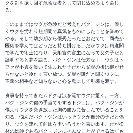
クを剣を振り回す危険な者として閉じ込めるよう命じ
る。
このままではウクが危険だと考えたパク・ジンは、優し
くウクを労わり短期間で真気をものにしたことを誉めて
やる。そして幼少期から優秀だったとおだてて、商売か
医術を学んではどうだと持ち掛ける。だがウクは精進閣
で学んで術士になり、天附官の官主になって父の子だと
証明すると夢を語る。パク・ジンは仕方なく、ウクはト
ファが不貞を働いて生まれた子だから父親の後は継がせ
られないと冷たく言い放つ。父親が誰だと聞くウクに、
不義の相手など知らないと心を鬼にして引導を渡す。
食事を持ってきたムドクは涙を流すウクに驚く。一方、
パク・ジンの傷の手当てをするドジュは、パク・ジンが
傷よりウクを突き放した胸の痛みに苦しんでいることを
知る。悩んだパク・ジンはいっそウクが自分の子だと偽
り、ウクを連れて商団を率いろうかと言い出す。だが松
林の総帥であるパク・ジンにそんなことができるはずも