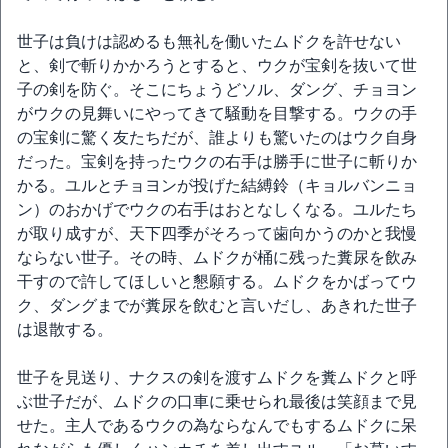
世子は負けは認めるも無礼を働いたムドクを許せない
と、剣で斬りかかろうとすると、ウクが宝剣を抜いて世
子の剣を防ぐ。そこにちょうどソル、ダング、チョヨン
がウクの見舞いにやってきて騒動を目撃する。ウクの手
の宝剣に驚く友たちだが、誰よりも驚いたのはウク自身
だった。宝剣を持ったウクの右手は勝手に世子に斬りか
かる。ユルとチョヨンが投げた結縛鈴（キョルバンニョ
ン）のおかげでウクの右手はおとなしくなる。ユルたち
が取り成すが、天下四季がそろって歯向かうのかと我慢
ならない世子。その時、ムドクが桶に残った糞尿を飲み
干すので許してほしいと懇願する。ムドクをかばってウ
ク、ダングまでが糞尿を飲むと言いだし、あきれた世子
は退散する。
世子を見送り、ナクスの剣を渡すムドクを糞ムドクと呼
ぶ世子だが、ムドクの口車に乗せられ最後は笑顔まで見
せた。主人であるウクの為ならなんでもするムドクに呆