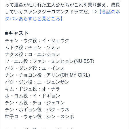
って運命がねじれた主人公たちがこれを乗り越え、成長
していくファンタジーロマンスドラマだ。⇒
【各話のネ
タバレあらすじと見どころ】
■キャスト
チャン・ウク役：イ・ジェウク
ムドク役：チョン・ソミン
ナクス役：コ・ユンジョン
ソ・ユル役：ファン・ミンヒョン(NU’EST)
パク・ダング役：ユ・インス
チン・チョヨン役：アリン(OH MY GIRL)
パク・ジン役：ユ・ジュンサン
キム・ドジュ役：オ・ナラ
ホ・ヨム役：イ・ドギョン
チン・ム役：チョ・ジェユン
チン・ホギョン役：パク・ウネ
世子コ・ウォン役：シン・スンホ