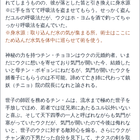
れてしまうものの、彼が落とした笛と引き換えに身水源
※に手を当てて呼吸法を盗ませてもらう。せっかく盗ん
だユルの呼吸法だが、ウクはホ・ヨムを酒で釣ってちゃ
っかり呼吸法を盗んでいた。
※身水源：取り込んだ水の気が集まる所。術士はここに
ため込んだ水気を体中に巡らせて術を使う。
神秘の力を持つチン・チョヨンはウクの元婚約者。いま
だにウクに想いを寄せており気門が開いた今、結婚した
いと母チン・ボギョンにねだるが、気門が開いたウクを
婿養子にもらうのは不可能。諦めて亡き姉に代わって鎮
妖（チニョ）院の院長になれと諭される。
世子の師匠を務めるチン・ムは、流水まで極めた世子を
手放しでほめ、若者では従兄弟にあたるユル以外いない
と喜ぶ。そして天下四季の一人と呼ばれながらも気門が
塞がっていたウクだが、気門が開いたので今後は侮れな
いと、世子のウクに対する敵対心を煽る。さらにウクが
チャン家の下男だった自分を見下して、ナクスの剣を取