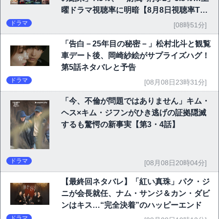
曜ドラマ視聴率に明暗【8月8日視聴率TO
P10】
ドラマ
[08時51分]
「告白－25年目の秘密－」松村北斗と観覧
車デート後、岡崎紗絵がサプライズハグ！
第5話ネタバレと予告
ドラマ
[08月08日23時31分]
「今、不倫が問題ではありません」キム・
ヘス×キム・ジフンがひき逃げの証拠隠滅
するも驚愕の新事実【第3・4話】
ドラマ
[08月08日20時04分]
【最終回ネタバレ】「紅い真珠」パク・ジ
ニが会長就任、ナム・サンジ＆カン・ダビ
ンはキス…“完全決着”のハッピーエンド
ドラマ