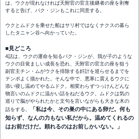
は、ウクが現れなければ天附官の官主後継者の座を剥奪
すると告げ、パク・ジンもこれに同意する。
ウクとムドクを乗せた船はサリ村ではなくナクスの暮ら
したタニャン谷へ向かっていた。
■見どころ
4話は、ウクの運命を知るパク・ジンが、我が子のような
ウクの目覚ましい成長を恐れ、天附官の官主の座を狙う
副官主チン・ムがウクを排除する奸計を巡らせるまでを
テンポよく描かれた。そんな中で、悪寒に震えるウクに
添い寝し温めてやるムドク。相変わらずつっけんどんな
物言いのムドクに温かい話をねだるウク。ムドクは気の
巡りで脳がやられたかと文句を言いながらも大きな木の
「私は今、その巣の中にある卵だ。何も
話をする。
知らず、なんの力もない私だから。温めてくれるの
はお前だけだ。頼れるのはお前しかいない。」