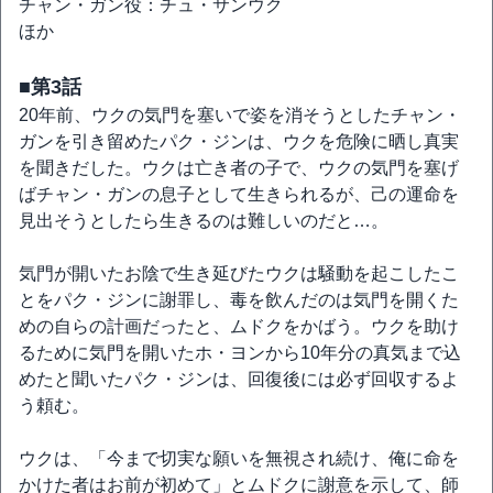
チャン・ガン役：チュ・サンウク
ほか
■第3話
20年前、ウクの気門を塞いで姿を消そうとしたチャン・
ガンを引き留めたパク・ジンは、ウクを危険に晒し真実
を聞きだした。ウクは亡き者の子で、ウクの気門を塞げ
ばチャン・ガンの息子として生きられるが、己の運命を
見出そうとしたら生きるのは難しいのだと…。
気門が開いたお陰で生き延びたウクは騒動を起こしたこ
とをパク・ジンに謝罪し、毒を飲んだのは気門を開くた
めの自らの計画だったと、ムドクをかばう。ウクを助け
るために気門を開いたホ・ヨンから10年分の真気まで込
めたと聞いたパク・ジンは、回復後には必ず回収するよ
う頼む。
ウクは、「今まで切実な願いを無視され続け、俺に命を
かけた者はお前が初めて」とムドクに謝意を示して、師