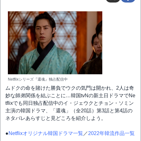
Netflixシリーズ『還魂』独占配信中
ムドクの命を賭けた勝負でウクの気門は開かれ、2人は奇
妙な師弟関係を結ぶことに…韓国tvNの新土日ドラマでNe
tflixでも同日独占配信中のイ・ジェウクとチョン・ソミン
主演の韓国ドラマ、「還魂」（全20話）第3話と第4話の
ネタバレあらすじと見どころを紹介しよう。
●
Netflixオリジナル韓国ドラマ一覧
／
2022年韓流作品一覧