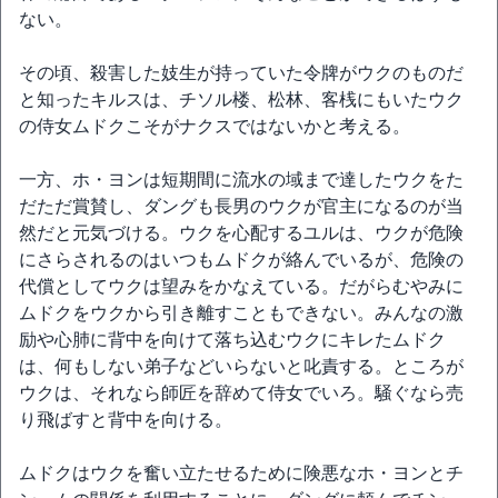
ない。
その頃、殺害した妓生が持っていた令牌がウクのものだ
と知ったキルスは、チソル楼、松林、客桟にもいたウク
の侍女ムドクこそがナクスではないかと考える。
一方、ホ・ヨンは短期間に流水の域まで達したウクをた
だただ賞賛し、ダングも長男のウクが官主になるのが当
然だと元気づける。ウクを心配するユルは、ウクが危険
にさらされるのはいつもムドクが絡んでいるが、危険の
代償としてウクは望みをかなえている。だがらむやみに
ムドクをウクから引き離すこともできない。みんなの激
励や心肺に背中を向けて落ち込むウクにキレたムドク
は、何もしない弟子などいらないと叱責する。ところが
ウクは、それなら師匠を辞めて侍女でいろ。騒ぐなら売
り飛ばすと背中を向ける。
ムドクはウクを奮い立たせるために険悪なホ・ヨンとチ