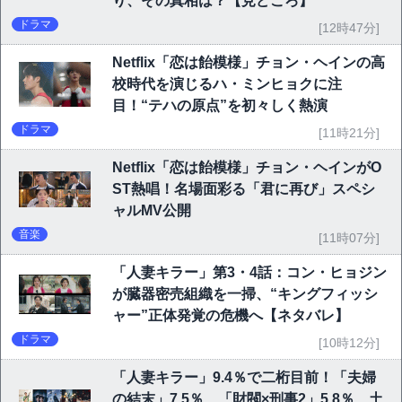
り、その真相は？【見どころ】
ドラマ
[12時47分]
Netflix「恋は飴模様」チョン・ヘインの高
校時代を演じるハ・ミンヒョクに注
目！“テハの原点”を初々しく熱演
ドラマ
[11時21分]
Netflix「恋は飴模様」チョン・ヘインがO
ST熱唱！名場面彩る「君に再び」スペシ
ャルMV公開
音楽
[11時07分]
「人妻キラー」第3・4話：コン・ヒョジン
が臓器密売組織を一掃、“キングフィッシ
ャー”正体発覚の危機へ【ネタバレ】
ドラマ
[10時12分]
「人妻キラー」9.4％で二桁目前！「夫婦
の結末」7.5％、「財閥×刑事2」5.8％…土