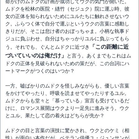
命がけのムドクの計画が成功してウクの気門が開いた。
ムドクを松林の医院・繐竹（セジュク）院に運ぶ時、彼
女の正体を知られないためにユルたちに触れさせないウ
ク。ふらつく体で自分で運ぶというウクの言葉に感動し
きりだが、そこは怠け者のおぼっちゃま。小柄な執事ド
ジュに負ぶわせ、自分はちゃっかりユルに負ぶってもら
「この距離に近
う。それでも、ぐんとムドクに近づき
づいていいのは俺だけ」
と言う。あくまでもこれはム
ドクの正体を見破られないための策だが、この台詞にハ
ートマークがつくのはいつか？
一方、嘘ばかりのムドクを怪しみながらも、優しい言葉
をかけてやったり、呼吸を読ませてやったりするユル。
ムドクからも堂々と「慕っている」宣言も受けているだ
けに、ロマンス展開はウクより一足先に進みそう。ウク
とユル、果たして恋の着火はどちらが先か？
ムドクの目と言葉の演技に驚かされ、ウクとのケミ（相
性）が面白い本作だが、ベテラン俳優ユ・ジュンサンが