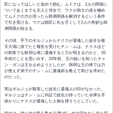
匠になってほしいと改めて頼む。ムドクは、2人の関係に
ついてあくまでも主人と侍女で、ウクが術士の道を極め
てムドクの力が戻ったら師弟関係を解消するという条件
で引き受ける。ウクは師匠に礼を尽くして2人の奇妙な師
弟関係が始まる。
その頃、手下のギルジュからナクスが還魂した妓生を敬
天大湖に捨てたと報告を受けたチン・ムは、ナクスほど
の刺客でも軟弱な体に還魂すると力が弱まるのかと、20
年前のことを思い出す。20年前、王の狙いを知ったチャ
ン・ガンは王を止めようとしたが、病弱な王の体では力
が使えず弟子のチン・ムに還魂術を教えて助けを求めた
のだった。
実はギルジュが殺害した妓生に還魂人の印がなかった。
ギルジュはチン・ムに内証で妓生が持っていた令牌を手
掛かりにナクスが還魂した人物を捜そうとしていた。