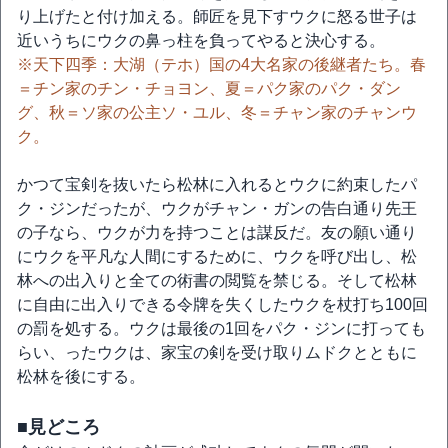
り上げたと付け加える。師匠を見下すウクに怒る世子は
近いうちにウクの鼻っ柱を負ってやると決心する。
※天下四季：大湖（テホ）国の4大名家の後継者たち。春
＝チン家のチン・チョヨン、夏＝パク家のパク・ダン
グ、秋＝ソ家の公主ソ・ユル、冬＝チャン家のチャンウ
ク。
かつて宝剣を抜いたら松林に入れるとウクに約束したパ
ク・ジンだったが、ウクがチャン・ガンの告白通り先王
の子なら、ウクが力を持つことは謀反だ。友の願い通り
にウクを平凡な人間にするために、ウクを呼び出し、松
林への出入りと全ての術書の閲覧を禁じる。そして松林
に自由に出入りできる令牌を失くしたウクを杖打ち100回
の罰を処する。ウクは最後の1回をパク・ジンに打っても
らい、ったウクは、家宝の剣を受け取りムドクとともに
松林を後にする。
■見どころ