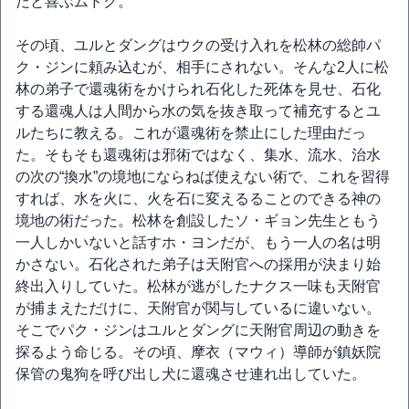
だと喜ぶムドク。
その頃、ユルとダングはウクの受け入れを松林の総帥パ
ク・ジンに頼み込むが、相手にされない。そんな2人に松
林の弟子で還魂術をかけられ石化した死体を見せ、石化
する還魂人は人間から水の気を抜き取って補充するとユ
ルたちに教える。これが還魂術を禁止にした理由だっ
た。そもそも還魂術は邪術ではなく、集水、流水、治水
の次の“換水”の境地にならねば使えない術で、これを習得
すれば、水を火に、火を石に変えるることのできる神の
境地の術だった。松林を創設したソ・ギョン先生ともう
一人しかいないと話すホ・ヨンだが、もう一人の名は明
かさない。石化された弟子は天附官への採用が決まり始
終出入りしていた。松林が逃がしたナクス一味も天附官
が捕まえただけに、天附官が関与しているに違いない。
そこでパク・ジンはユルとダングに天附官周辺の動きを
探るよう命じる。その頃、摩衣（マウィ）導師が鎮妖院
保管の鬼狗を呼び出し犬に還魂させ連れ出していた。