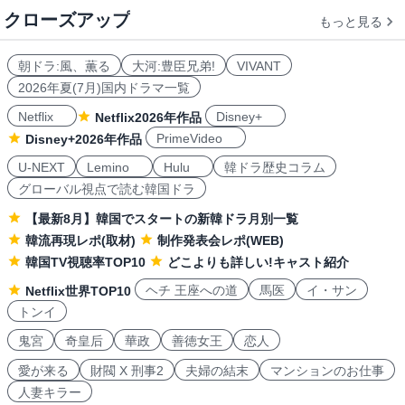
クローズアップ
もっと見る
朝ドラ:風、薫る
大河:豊臣兄弟!
VIVANT
2026年夏(7月)国内ドラマ一覧
Netflix
Disney+
Netflix2026年作品
PrimeVideo
Disney+2026年作品
U-NEXT
Lemino
Hulu
韓ドラ歴史コラム
グローバル視点で読む韓国ドラ
【最新8月】韓国でスタートの新韓ドラ月別一覧
韓流再現レポ(取材)
制作発表会レポ(WEB)
韓国TV視聴率TOP10
どこよりも詳しい!キャスト紹介
ヘチ 王座への道
馬医
イ・サン
Netflix世界TOP10
トンイ
鬼宮
奇皇后
華政
善徳女王
恋人
愛が来る
財閥 X 刑事2
夫婦の結末
マンションのお仕事
人妻キラー