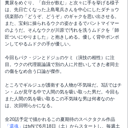
糞尿をめぐり、「自分が飲む」と次々に手を挙げる様子
は、先日亡くなった上島竜兵さんを中心にしたダチョウ
倶楽部の「どうぞ、どうぞ」のギャクを思い出させる。
また、宝剣に操られるウクの姿かまるでパントマイマー
のようだ。そんなウクが川原で汚れを洗うムドクを「師
匠ついにやりました」と抱きしめる。優しく背中ポンポ
ンしてやるムドクの手が優しい。
今回もパク・ジンとドジュのケミ（演技の相性）に注
目。ウクの代理親論議で別の人に片想いしてきた者同士
の傷をなめ合う口論が傑作。
ところでギルジュが護衛する人物が不気味だ。3話ではチ
ン・ムが見守る中で人間の気を吸い取った男だ。今回も
また人間の気を吸い取るこの不気味な男は何者なのか
は、次回明らかになる。
全20話予定で描かれるこの夏期待のスペクタクル作品
「還魂」
はtvNで6月18日（土）からスタートし、毎週土