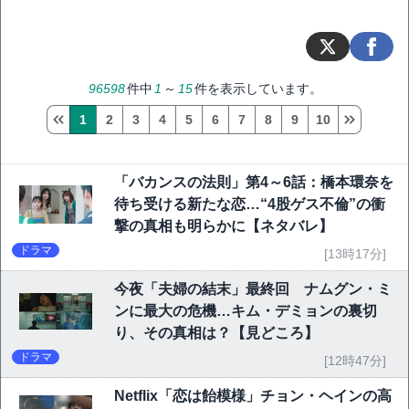
96598
件中
1
～
15
件を表示しています。
1
2
3
4
5
6
7
8
9
10
「バカンスの法則」第4～6話：橋本環奈を
待ち受ける新たな恋…“4股ゲス不倫”の衝
撃の真相も明らかに【ネタバレ】
ドラマ
[13時17分]
今夜「夫婦の結末」最終回 ナムグン・ミ
ンに最大の危機…キム・デミョンの裏切
り、その真相は？【見どころ】
ドラマ
[12時47分]
Netflix「恋は飴模様」チョン・ヘインの高