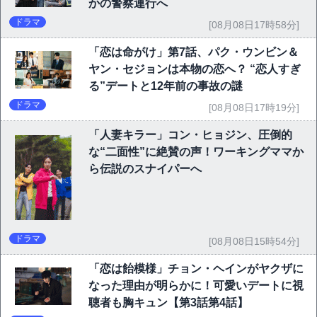
かの警察連行へ
ドラマ
[08月08日17時58分]
「恋は命がけ」第7話、パク・ウンビン＆
ヤン・セジョンは本物の恋へ？ “恋人すぎ
る”デートと12年前の事故の謎
ドラマ
[08月08日17時19分]
「人妻キラー」コン・ヒョジン、圧倒的
な“二面性”に絶賛の声！ワーキングママか
ら伝説のスナイパーへ
ドラマ
[08月08日15時54分]
「恋は飴模様」チョン・ヘインがヤクザに
なった理由が明らかに！可愛いデートに視
聴者も胸キュン【第3話第4話】