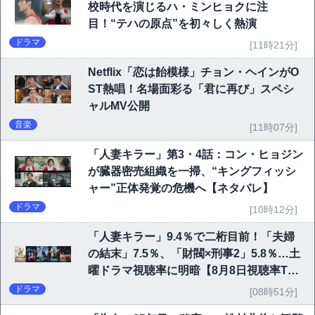
校時代を演じるハ・ミンヒョクに注
目！“テハの原点”を初々しく熱演
ドラマ
[11時21分]
Netflix「恋は飴模様」チョン・ヘインがO
ST熱唱！名場面彩る「君に再び」スペシ
ャルMV公開
音楽
[11時07分]
「人妻キラー」第3・4話：コン・ヒョジン
が臓器密売組織を一掃、“キングフィッシ
ャー”正体発覚の危機へ【ネタバレ】
ドラマ
[10時12分]
「人妻キラー」9.4％で二桁目前！「夫婦
の結末」7.5％、「財閥×刑事2」5.8％…土
曜ドラマ視聴率に明暗【8月8日視聴率TO
P10】
ドラマ
[08時51分]