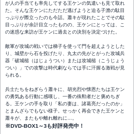
が人の手当ても率先してする王ケンの気遣いも見て取れ
た。そんな王ケンにただただ逃げようと迫る子澹の駄目
っぷりが際立ったのも今話。蕭キが現れたことでその駄
目っぷりが余計目立ったものの、王ケンにとっては、こ
の迷惑な来訪が王ケンに過去との決別を決定づけた。
敵軍が攻城の戦いでは梯子を使って門を超えようとした
り、城壁から石を投げたり、丸太の先がとがった攻城兵
器「破城槌（はじょうつい）または攻城槌（こうじょう
つい）」での攻撃は時代劇ならでは手に汗握る激戦が見
られる。
兵士たちをねぎらう蕭キに、胡光烈や懐恩たちは王ケン
の勇気ある行動に感嘆し、一番の殊勲者だと褒めちぎ
る。王ケンの手を取り「私の妻は、諸葛亮だったのか」
とまんざらでもない様子。せっかく再会できた王ケンと
蕭キが、またもや離れ離れに…。
※DVD-BOX1～3も好評発売中！