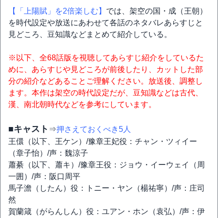
【「上陽賦」を2倍楽しむ】
では、架空の国・成（王朝）
を時代設定や放送にあわせて各話のネタバレあらすじと
見どころ、豆知識などまとめて紹介している。
※以下、全68話版を視聴してあらすじ紹介をしているた
めに、あらすじや見どころが前後したり、カットした部
分の紹介などあることご理解ください。放送後、調整し
ます。本作は架空の時代設定だが、豆知識などは古代、
漢、南北朝時代などを参考にしています。
■キャスト
⇒
押さえておくべき5人
王儇（以下、王ケン）/豫章王妃役：チャン・ツィイー
（章子怡）/声：魏涼子
蕭綦（以下、蕭キ）/豫章王役：ジョウ・イーウェイ（周
一囲）/声：阪口周平
馬子澹（したん）役：トニー・ヤン（楊祐寧）/声：庄司
然
賀蘭箴（がらんしん）役：ユアン・ホン（袁弘）/声：伊