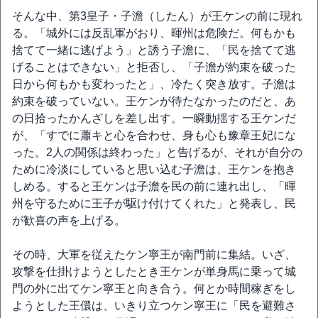
そんな中、第3皇子・子澹（したん）が王ケンの前に現れ
る。「城外には反乱軍がおり、暉州は危険だ。何もかも
捨てて一緒に逃げよう」と誘う子澹に、「民を捨てて逃
げることはできない」と拒否し、「子澹が約束を破った
日から何もかも変わったと」、冷たく突き放す。子澹は
約束を破っていない。王ケンが待たなかったのだと、あ
の日拾ったかんざしを差し出す。一瞬動揺する王ケンだ
が、「すでに蕭キと心を合わせ、身も心も豫章王妃にな
った。2人の関係は終わった」と告げるが、それが自分の
ために冷淡にしていると思い込む子澹は、王ケンを抱き
しめる。すると王ケンは子澹を民の前に連れ出し、「暉
州を守るために王子が駆け付けてくれた」と発表し、民
が歓喜の声を上げる。
その時、大軍を従えたケン寧王が南門前に集結。いざ、
攻撃を仕掛けようとしたとき王ケンが単身馬に乗って城
門の外に出てケン寧王と向き合う。何とか時間稼ぎをし
ようとした王儇は、いきり立つケン寧王に「民を避難さ