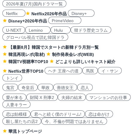
2026年夏(7月)国内ドラマ一覧
Netflix
Disney+
Netflix2026年作品
PrimeVideo
Disney+2026年作品
U-NEXT
Lemino
Hulu
韓ドラ歴史コラム
グローバル視点で読む韓国ドラ
【最新8月】韓国でスタートの新韓ドラ月別一覧
韓流再現レポ(取材)
制作発表会レポ(WEB)
韓国TV視聴率TOP10
どこよりも詳しい!キャスト紹介
ヘチ 王座への道
馬医
イ・サン
Netflix世界TOP10
トンイ
鬼宮
奇皇后
華政
善徳女王
恋人
愛が来る
財閥 X 刑事2
夫婦の結末
マンションのお仕事
人妻キラー
恋は飴模様
君へと続く僕のドリーム!
恋は命がけ
殺し屋たちの店2
今、不倫が問題ではありません
華流トップページ