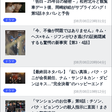
「告白－25年目の秘密－」松村北斗と観覧
車デート後、岡崎紗絵がサプライズハグ！
第5話ネタバレと予告
ドラマ
[08月08日23時31分]
「今、不倫が問題ではありません」キム・
ヘス×キム・ジフンがひき逃げの証拠隠滅
するも驚愕の新事実【第3・4話】
ドラマ
[08月08日20時04分]
【最終回ネタバレ】「紅い真珠」パク・ジ
ニが会長就任、ナム・サンジ＆カン・ダビ
ンはキス…“完全決着”のハッピーエンド
ドラマ
[08月08日19時12分]
「マンションのお仕事」第9話：チソン、
パク・ビョンウンの殺人指示に直面！まさ