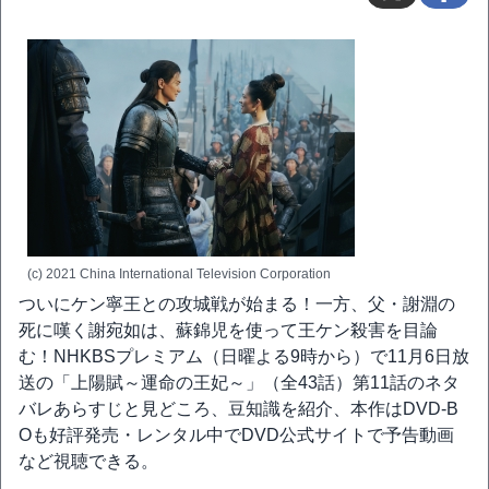
(c) 2021 China International Television Corporation
ついにケン寧王との攻城戦が始まる！一方、父・謝淵の
死に嘆く謝宛如は、蘇錦児を使って王ケン殺害を目論
む！NHKBSプレミアム（日曜よる9時から）で11月6日放
送の「上陽賦～運命の王妃～」（全43話）第11話のネタ
バレあらすじと見どころ、豆知識を紹介、本作はDVD-B
Oも好評発売・レンタル中でDVD公式サイトで予告動画
など視聴できる。