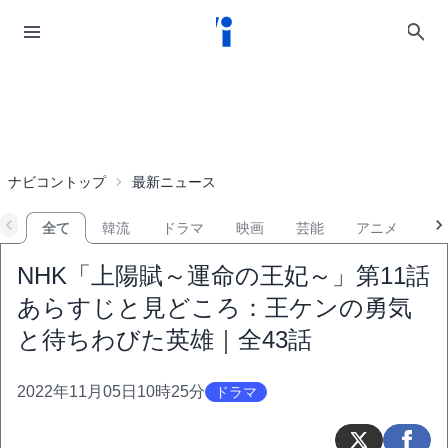
ナビコントップ
最新ニュース
全て
韓流
ドラマ
映画
芸能
アニメ
音
NHK「上陽賦～運命の王妃～」第11話
あらすじと見どころ：王ケンの勇気
と待ちわびた英雄｜全43話
2022年11月05日10時25分
ドラマ