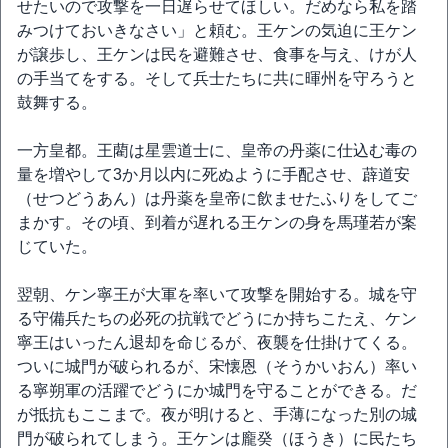
せたいので攻撃を一日遅らせてほしい。だめなら私を踏
みつけておいきなさい」と頼む。王ケンの気迫に王ケン
が譲歩し、王ケンは民を避難させ、食事を与え、けが人
の手当てをする。そして兵士たちに共に暉州を守ろうと
鼓舞する。
一方皇都。王藺は星雲道士に、皇帝の丹薬に仕込む毒の
量を増やして3か月以内に死ぬように手配させ、薜道安
（せつどうあん）は丹薬を皇帝に飲ませたふりをしてご
まかす。その頃、到着が遅れる王ケンの身を馬瑾若が案
じていた。
翌朝、ケン寧王が大軍を率いて攻撃を開始する。城を守
る守備兵たちの必死の抗戦でどうにか持ちこたえ、ケン
寧王はいったん退却を命じるが、夜襲を仕掛けてくる。
ついに城門が破られるが、宋懐恩（そうかいおん）率い
る寧朔軍の活躍でどうにか城門を守ることができる。だ
が抵抗もここまで。夜が明けると、手薄になった別の城
門が破られてしまう。王ケンは龐癸（ほうき）に民たち