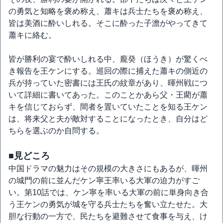
の勇気と知略を褒め称え、蕭キは兵士たちを褒め称え、
皆は美酒に酔いしれる。そこに酔った子澹がやってきて
蕭キに絡む。
皆が勝利の宴で酔いしれる中、龐癸（ほうき）が驚くべ
き報告を王ケンにする。巡回の際に捕えた蕭キの側近の
兵が持っていた密書には王氏の紋章があり、暉州戦につ
いて詳細に書いてあった。このことかあら父・王藺が蕭
キを信じておらず、間者を置いていたことを知る王ケン
は、将来父と夫が敵対することになったとき、自分はど
ちらを選ぶのか自問する。
■見どころ
中国ドラマの魅力はその規模の大きさにもあるが、暉州
の城門の前に並んだケン寧王率いる大軍の迫力がすご
い。第10話では、ケン寧を率いる大軍の前に単身向き合
う王ケンの勇気が城を守る兵士たちを奮い立たせた。大
胆な行動の一方で、民たちを避難させて食事を与え、け