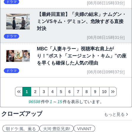
ドラマ
[08月08日15時33分]
【最終回直前】「夫婦の結末」ナムグン・
ミンVSキム・デミョン、危険すぎる直接
対決
ドラマ
[08月08日15時31分]
MBC「人妻キラー」視聴率右肩上が
り！“ポスト「エージェント・キム」”の座
を早くも確保した人気の理由
ドラマ
[08月08日09時37分]
1
2
3
4
5
6
7
8
9
10
96598
件中
1
～
15
件を表示しています。
クローズアップ
もっと見る
朝ドラ:風、薫る
大河:豊臣兄弟!
VIVANT