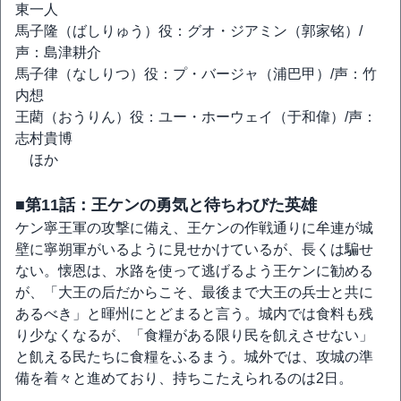
東一人
馬子隆（ばしりゅう）役：グオ・ジアミン（郭家铭）/
声：島津耕介
馬子律（なしりつ）役：プ・バージャ（浦巴甲）/声：竹
内想
王藺（おうりん）役：ユー・ホーウェイ（于和偉）/声：
志村貴博
ほか
■第11話：王ケンの勇気と待ちわびた英雄
ケン寧王軍の攻撃に備え、王ケンの作戦通りに牟連が城
壁に寧朔軍がいるように見せかけているが、長くは騙せ
ない。懐恩は、水路を使って逃げるよう王ケンに勧める
が、「大王の后だからこそ、最後まで大王の兵士と共に
あるべき」と暉州にとどまると言う。城内では食料も残
り少なくなるが、「食糧がある限り民を飢えさせない」
と飢える民たちに食糧をふるまう。城外では、攻城の準
備を着々と進めており、持ちこたえられるのは2日。