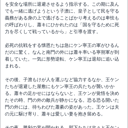
を安全な場所に退避させるよう指示する。この期に及ん
でも一緒に逃げようという子澹に、皇子として民を守る
義務がある身の上で逃げることばかり考えるのは卑怯も
の呼ばわりし、蕭キにひかれたのは「国を守るために死
力を尽くして戦っているから」と引導を渡す。
必死の抗戦をする懐恩たちは急にケン寧王の軍がひるん
だのに驚く。なんと南門の外には蕭キ率いる寧朔軍が到
着していた。一気に形勢逆転、ケン寧王は退却に追い込
まれる。
その後、子澹もけが人を運ぶなど協力するなか、王ケン
たちが退避した屋敷にもケン寧王の兵たちが襲いかか
る。蕭キの足かせにはならないと、王ケンが覚悟を決め
たその時、門の外の敵兵が静かになる。恐る恐る開いた
門の外には、待ちわびた蕭綦の姿があった。王ケンは夫
の元に駆け寄り、蕭キは愛しい妻を抱き留める。
その夜、勝利の宴が開かれる。部下たちは次々と王ケン