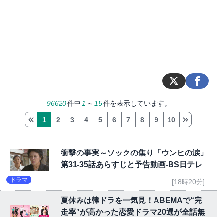
96620
件中
1
～
15
件を表示しています。
1
2
3
4
5
6
7
8
9
10
衝撃の事実～ソックの焦り「ウンヒの涙」
第31-35話あらすじと予告動画-BS日テレ
ドラマ
[18時20分]
夏休みは韓ドラを一気見！ABEMAで“完
走率”が高かった恋愛ドラマ20選が全話無