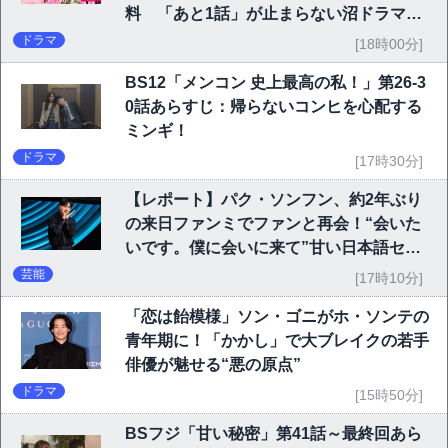
料 「あと1話」が止まらない沼ドラマを
チェック
ドラマ
[18時00分]
BS12「メンコン 史上最高の私！」第26-3
0話あらすじ：帰らないコンヒを心配する
ミンギ！
ドラマ
[17時30分]
【レポート】パク・ソンフン、約2年ぶり
の来日ファンミでファンと再会！“会いた
いです。僕に会いに来て”甘い日本語セリ
フに大歓声
芸能
[17時10分]
「恋は飴模様」ソン・ゴニがホ・ソンテの
青年期に！「かかし」で大ブレイクの若手
俳優が魅せる“悪の原点”
ドラマ
[15時50分]
BSフジ「甘い秘密」第41話～最終回あら