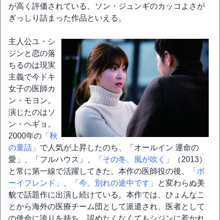
が高く評価されている。ソン・ジュンギのカッコよさが
ぎっしり詰まった作品といえる。
主人公ユ・シ
ジンと恋の落
ちるのは現実
主義で今ドキ
女子の医師カ
ン・モヨン。
演じたのはソ
ン・ヘギョ。
2000年の
「秋
の童話」
で人気が上昇したのち、「オールイン 運命の
愛」、「フルハウス」、
「その冬、風が吹く」
（2013）
と常に第一線で活躍してきた。本作の医師役の後、
「ボ
ーイフレンド」
、
「今、別れの途中です」
と変わらぬ美
貌で話題作に出演し続けている。本作では、ひょんなこ
とから海外の医療チーム団として派遣され、医者として
の使命に誇りを持ち、認めたくなくてもシジンに惹かれ