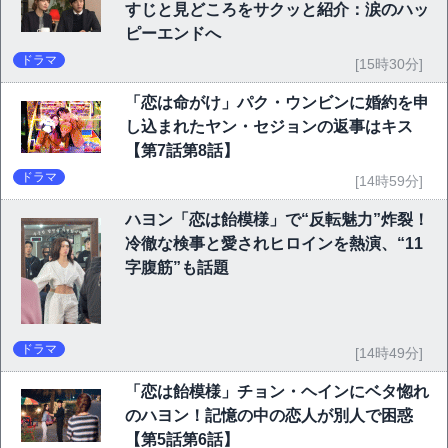
すじと見どころをサクッと紹介：涙のハッ
ピーエンドへ
ドラマ
[15時30分]
「恋は命がけ」パク・ウンビンに婚約を申
し込まれたヤン・セジョンの返事はキス
【第7話第8話】
ドラマ
[14時59分]
ハヨン「恋は飴模様」で“反転魅力”炸裂！
冷徹な検事と愛されヒロインを熱演、“11
字腹筋”も話題
ドラマ
[14時49分]
「恋は飴模様」チョン・ヘインにベタ惚れ
のハヨン！記憶の中の恋人が別人で困惑
【第5話第6話】