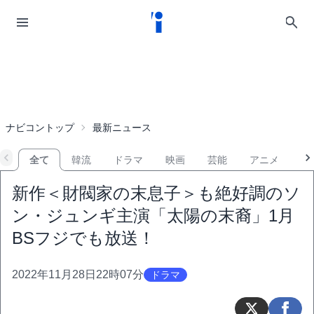
ナビコントップ
最新ニュース
全て
韓流
ドラマ
映画
芸能
アニメ
音
新作＜財閥家の末息子＞も絶好調のソ
ン・ジュンギ主演「太陽の末裔」1月
BSフジでも放送！
2022年11月28日22時07分
ドラマ