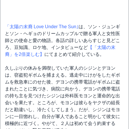
「太陽の末裔 Love Under The Sun｣
は、ソン・ジュンギ
とソン・ヘギョのドリームカップルで贈る軍人と女性医
師との使命と愛の物語。各話の詳しいあらすじと見どこ
ろ、豆知識、ロケ地、インタビューなど
【「太陽の末
裔」を2倍楽しむ】
にてまとめて紹介している。
久しぶりの休みを満喫していた軍人のシジンとデヨン
は、窃盗犯ギボムを捕まえる。逃走中にけがをしたギボ
ムを救急車にのせた後、デヨンの携帯電話がギボムに盗
まれたことに気づき、病院に向かう。デヨンの携帯電話
の持ち主を見つけたシジンは外科医モヨンと運命的な出
会いを果たす。ところが、モヨンは彼らをヤクザの組長
だと勘違いし、冷たくしてしまう。だが、シジンはモヨ
ンに一目惚れし、自分が軍人であること明かして彼女に
積極的に近づく。やがて、２人は初めて会う約束する