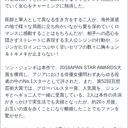
ていく女心をチャーミングに熱演した。
医師と軍人として異なる生き方をする二人が、海外派遣
の地で様々な局面に立ち向かいながら愛を深めていくロ
マンスに感動することはもちろんだが、相手への恋心を
隠さずストレートに表現する主人公シジンの行動や、シ
ジンがヒロインにつぶやく甘いセリフの数々に胸キュン
＆トキメキが止まらない！
ソン・ジュンギは本作で、2016APAN STAR AWARDS大
賞を獲得し、アジアにおける俳優女優問わずあらゆる役
者の中のNo.1スターとして評された。また、第52回百想
芸術大賞では、グローバルスター賞、人気賞を、ジュン
ギとへギョ二人で一緒に受賞している。2人は本作の共演
がきっかけで実生活でも夫婦となったが、約20ヶ月後、
お互いの道を歩くことになり離婚したことでもファンを
驚かせた。