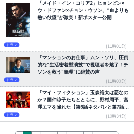
「メイド・イン・コリア2」ヒョンビン×
ウ・ドファン×チョン・ウソン、“血よりも
熱い欲望”が激突！新ポスター公開
ドラマ
[11時01分]
「マンションのお仕事」ムン・ソリ、圧倒
的な“生活密着型演技”で視聴者を魅了！チ
ソンを救う“義理”に絶賛の声
ドラマ
[11時00分]
「マイ・フィクション」玉森裕太は悪なの
か？国仲涼子たちとともに、野村周平、宮
澤エマを陥れた【第6話ネタバレと第7話予
告】
ドラマ
[10時34分]