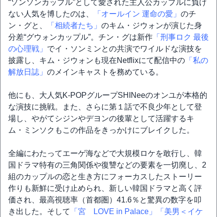
“ソンソンカップル”として愛された主人公カップルに負け
ない人気を博したのは、
「オールイン 運命の愛」
のチ
ン・グと、
「相続者たち」
のキム・ジウォンが演じた身
分差“グウォンカップル”。チン・グは新作
「刑事ロク 最後
の心理戦」
でイ・ソンミンとの共演でワイルドな演技を
披露し、キム・ジウォンも現在Netflixにて配信中の
「私の
解放日誌」
のメインキャストを務めている。
他にも、大人気K-POPグループSHINeeのオンユが本格的
な演技に挑戦。また、さらに第１話で不良少年として登
場し、やがてシジンやデヨンの後輩として活躍するキ
ム・ミンソクもこの作品をきっかけにブレイクした。
全編にわたってエーゲ海などで大規模ロケを敢行し、韓
国ドラマ特有の三角関係や復讐などの要素を一切廃し、2
組のカップルの恋と生き方にフォーカスしたストーリー
作りも新鮮に受け止められ、新しい韓国ドラマと高く評
価され、最高視聴率（首都圏）41.6％と驚異の数字を叩
き出した。そして
「宮 LOVE in Palace」
「美男＜イケ