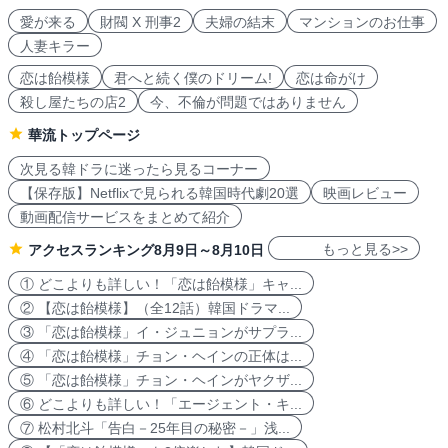
愛が来る
財閥 X 刑事2
夫婦の結末
マンションのお仕事
人妻キラー
恋は飴模様
君へと続く僕のドリーム!
恋は命がけ
殺し屋たちの店2
今、不倫が問題ではありません
華流トップページ
次見る韓ドラに迷ったら見るコーナー
【保存版】Netflixで見られる韓国時代劇20選
映画レビュー
動画配信サービスをまとめて紹介
もっと見る>>
アクセスランキング8月9日～8月10日
① どこよりも詳しい！「恋は飴模様」キャ...
② 【恋は飴模様】（全12話）韓国ドラマ...
③ 「恋は飴模様」イ・ジュニョンがサプラ...
④ 「恋は飴模様」チョン・ヘインの正体は...
⑤ 「恋は飴模様」チョン・ヘインがヤクザ...
⑥ どこよりも詳しい！「エージェント・キ...
⑦ 松村北斗「告白－25年目の秘密－」浅...