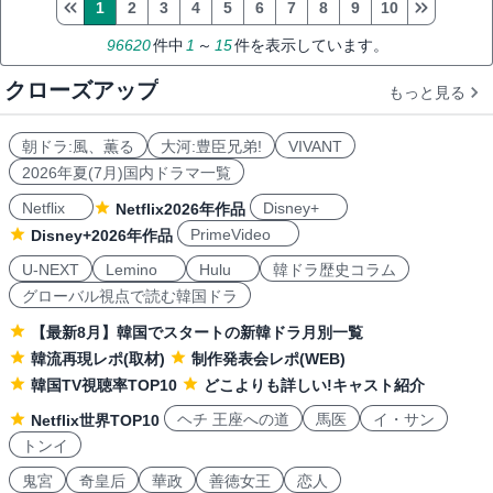
1
2
3
4
5
6
7
8
9
10
96620
件中
1
～
15
件を表示しています。
クローズアップ
もっと見る
朝ドラ:風、薫る
大河:豊臣兄弟!
VIVANT
2026年夏(7月)国内ドラマ一覧
Netflix
Disney+
Netflix2026年作品
PrimeVideo
Disney+2026年作品
U-NEXT
Lemino
Hulu
韓ドラ歴史コラム
グローバル視点で読む韓国ドラ
【最新8月】韓国でスタートの新韓ドラ月別一覧
韓流再現レポ(取材)
制作発表会レポ(WEB)
韓国TV視聴率TOP10
どこよりも詳しい!キャスト紹介
ヘチ 王座への道
馬医
イ・サン
Netflix世界TOP10
トンイ
鬼宮
奇皇后
華政
善徳女王
恋人