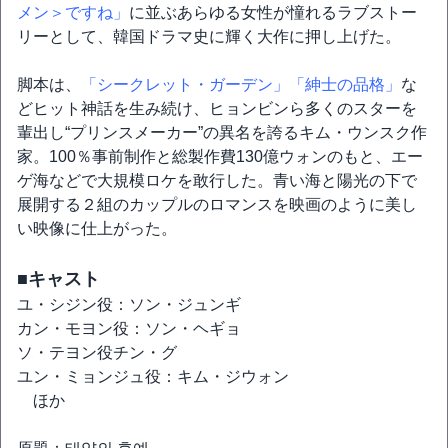
メン＞ですね」
に並ぶあらゆる女性が憧れるラブストー
リーとして、韓国ドラマ史に輝く大作に押し上げた。
脚本は、
「シークレット・ガーデン」
「紳士の品格」
な
どヒット神話を生み続け、ヒョンビンら多くのスターを
輩出し“プリンスメーカー”の異名を誇るキム・ウンスク作
家。100％事前制作と総製作費130億ウォンのもと、エー
ゲ海などで大規模ロケを敢行した。青い海と陽光の下で
展開する２組のカップルのロマンスを映画のように美し
い映像に仕上がった。
■キャスト
ユ・シジン役：ソン・ジュンギ
カン・モヨン役：ソン・ヘギョ
ソ・テヨン役チン・グ
ユン・ミョンジュ役：キム・ジウォン
ほか