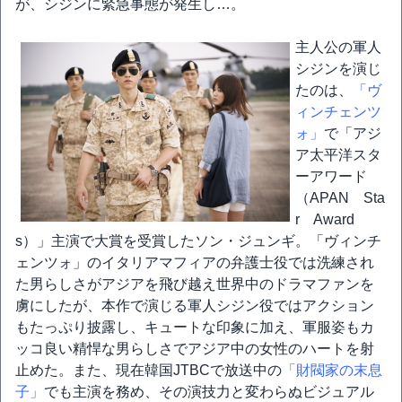
が、シジンに緊急事態が発生し…。
主人公の軍人
シジンを演じ
たのは、
「ヴ
ィンチェンツ
ォ」
で「アジ
ア太平洋スタ
ーアワード
（APAN Sta
r Award
s）」主演で大賞を受賞したソン・ジュンギ。「ヴィンチ
ェンツォ」のイタリアマフィアの弁護士役では洗練され
た男らしさがアジアを飛び越え世界中のドラマファンを
虜にしたが、本作で演じる軍人シジン役ではアクション
もたっぷり披露し、キュートな印象に加え、軍服姿もカ
ッコ良い精悍な男らしさでアジア中の女性のハートを射
止めた。また、現在韓国JTBCで放送中の
「財閥家の末息
子」
でも主演を務め、その演技力と変わらぬビジュアル