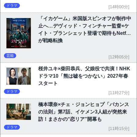
ドラマ
[14時00分]
「イカゲーム」米国版スピンオフが制作中
止へ…デヴィッド・フィンチャー監督×ケ
イト・ブランシェット登場で期待もNetflix
が戦略転換
芸能
[12時05分]
桜井ユキ×柴田恭兵、父娘役で共演！NHK
ドラマ10「熊は嘘をつかない」2027年春
スタート
ドラマ
[11時27分]
橋本環奈×チェ・ジョンヒョプ「バカンス
の法則」第7話、イケメン3人組が突然来
訪！まさかの“恋リア”開幕も
ドラマ
[11時15分]