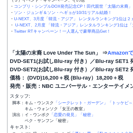
（５）イベント・キャンペーン、その他
・
コンプリ・シンプルDOX発売記念CP！田代親世「太陽の末裔
・
ソン・ジュンギ＆ソン・ヘギョが10/31リアル結婚！
・
U-NEXT、3月度「韓流・アジア」 レンタルランキング1位
・
U-NEXT、2月度 「韓流・アジア」レンタルランキング1位は
・
Twitter RTキャンペーン！一人選んで豪華商品Get！
「太陽の末裔 Love Under The Sun」 ⇒
Amazon
DVD-SET1(お試しBlu-ray 付き）／Blu-ray SE
DVD-SET2(お試しBlu-ray 付き）／Blu-ray SE
価格： (DVD)16,200＋税 (Blu-ray）18,200＋税
発売・販売：NBC ユニバーサル・エンターテイメ
スタッフ:
脚本：キム・ウンスク
「シークレット・ガーデン」
「トッケビ～
キム・ウォンソク「女王の教室」
演出：イ・ウンボク
「恋愛の発見」
「秘密」
ペク・サンフン「秘密」
キャスト: