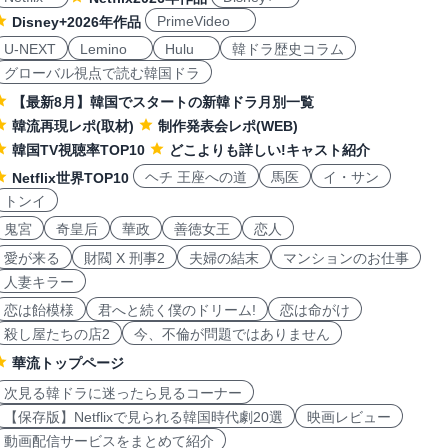
PrimeVideo
Disney+2026年作品
U-NEXT
Lemino
Hulu
韓ドラ歴史コラム
グローバル視点で読む韓国ドラ
【最新8月】韓国でスタートの新韓ドラ月別一覧
韓流再現レポ(取材)
制作発表会レポ(WEB)
韓国TV視聴率TOP10
どこよりも詳しい!キャスト紹介
ヘチ 王座への道
馬医
イ・サン
Netflix世界TOP10
トンイ
鬼宮
奇皇后
華政
善徳女王
恋人
愛が来る
財閥 X 刑事2
夫婦の結末
マンションのお仕事
人妻キラー
恋は飴模様
君へと続く僕のドリーム!
恋は命がけ
殺し屋たちの店2
今、不倫が問題ではありません
華流トップページ
次見る韓ドラに迷ったら見るコーナー
【保存版】Netflixで見られる韓国時代劇20選
映画レビュー
動画配信サービスをまとめて紹介