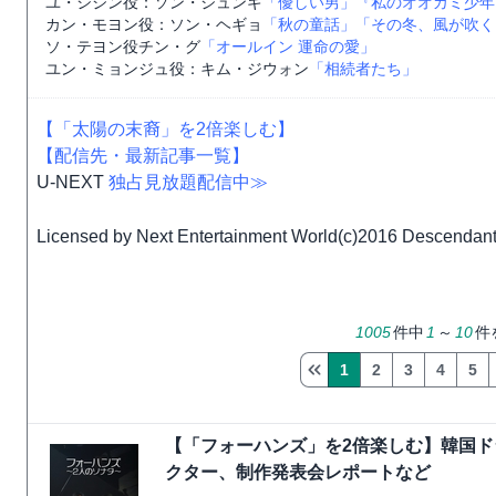
ユ・シジン役：ソン・ジュンギ
「優しい男」
『私のオオカミ少年
カン・モヨン役：ソン・ヘギョ
「秋の童話」
「その冬、風が吹く
ソ・テヨン役チン・グ
「オールイン 運命の愛」
ユン・ミョンジュ役：キム・ジウォン
「相続者たち」
【「太陽の末裔」を2倍楽しむ】
【配信先・最新記事一覧】
U-NEXT
独占見放題配信中≫
Licensed by Next Entertainment World(c)2016 Descendan
1005
件中
1
～
10
件
1
2
3
4
5
【「フォーハンズ」を2倍楽しむ】韓国
クター、制作発表会レポートなど