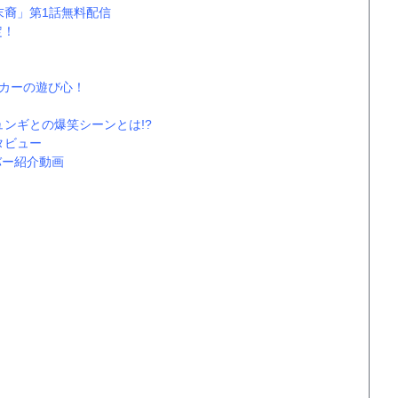
末裔」第1話無料配信
定！
カーの遊び心！
ンギとの爆笑シーンとは!?
タビュー
バー紹介動画