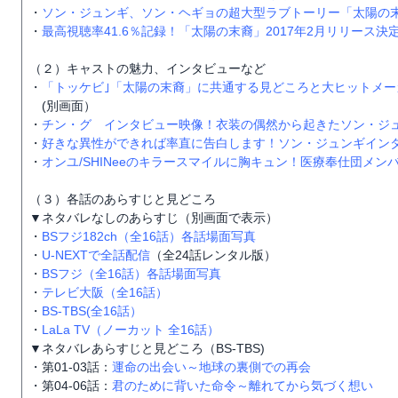
・
ソン・ジュンギ、ソン・ヘギョの超大型ラブトーリー「太陽の
・
最高視聴率41.6％記録！「太陽の末裔」2017年2月リリース決
（２）キャストの魅力、インタビューなど
・
「トッケビ｣「太陽の末裔」に共通する見どころと大ヒットメー
(別画面）
・
チン・グ インタビュー映像！衣装の偶然から起きたソン・ジュ
・
好きな異性ができれば率直に告白します！ソン・ジュンギイン
・
オンユ/SHINeeのキラースマイルに胸キュン！医療奉仕団メン
（３）各話のあらすじと見どころ
▼ネタバレなしのあらすじ（別画面で表示）
・
BSフジ182ch（全16話）各話場面写真
・
U-NEXTで全話配信
（全24話レンタル版）
・
BSフジ（全16話）各話場面写真
・
テレビ大阪（全16話）
・
BS-TBS(全16話）
・
LaLa TV（ノーカット 全16話）
▼ネタバレあらすじと見どころ（BS-TBS)
・第01-03話：
運命の出会い～地球の裏側での再会
・第04-06話：
君のために背いた命令～離れてから気づく想い