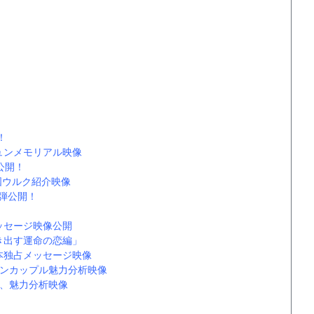
！
ュンメモリアル映像
公開！
国ウルク紹介映像
2弾公開！
ッセージ映像公開
き出す運命の恋編」
本独占メッセージ映像
ォンカップル魅力分析映像
ル、魅力分析映像