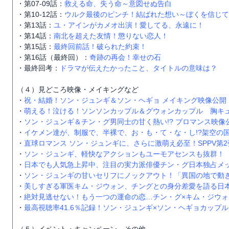
・第07-09話：
救える命、失う命～意図せぬ告白
・第10-12話：
ウルク最後のピンチ！結ばれた想い～ぼくを信じて
・第13話：
ユ・アインがカメオ出演！愛してる、永遠に！
・第14話：
南北を超えた友情！懲りない恋人！
・第15話：
最終回前話！破られた約束！
・第16話（最終回）：
奇跡の再会！幸せの石
・最終回考：
ドラマが伝えたかったこと、タイトルの意味は？
（４）見どころ映像・メイキングなど
・
祝・結婚！ソン・ジュンギ＆ソン・ヘギョ メイキング映像公開
・
萌える！泣ける！ソンソンカップル＆グウォンカップル 胸キ
・
ソン・ジュンギ＆チン・グ男同士の甘く熱い!? ブロマンス映像
・
イケメン達が、制服で、半裸で、お・も・て・な・し!?架空の
・
直球ロマンス ソン・ジュンギに、さらに激萌え必至！SPPV第
・
ソン・ジュンギ、軽快なアクションもユーモアセンスも抜群！
・
日本でも人気急上昇中、注目の実力派俳優チン・グ日本独占メ
・
ソン・ジュンギの甘いセリフにノックアウト！「異国の地で動
・
美しすぎる軍医キム・ジウォン、チングとの身分差愛を語る日
・
絶対見逃せない！もう一つの運命の恋…チン・グ×キム・ジウ
・
最高視聴率41.6％記録！ソン・ジュンギ×ソン・ヘギョカップ