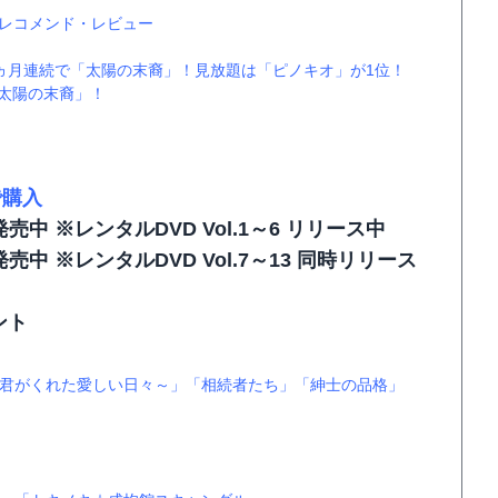
」レコメンド・レビュー
は２ヵ月連続で「太陽の末裔」！見放題は「ピノキオ」が1位！
「太陽の末裔」！
で購入
T1 発売中 ※レンタルDVD Vol.1～6 リリース中
T2 発売中 ※レンタルDVD Vol.7～13 同時リリース
ント
君がくれた愛しい日々～」
「相続者たち」
「紳士の品格」