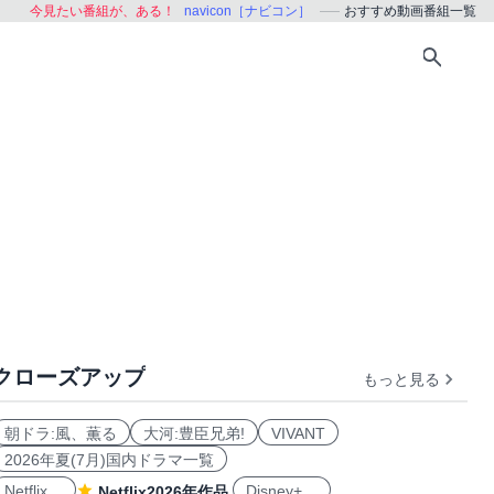
今見たい番組が、ある！
navicon［ナビコン］
おすすめ動画番組一覧
クローズアップ
もっと見る
おすすめ
朝ドラ:風、薫る
大河:豊臣兄弟!
VIVANT
2026年夏(7月)国内ドラマ一覧
Netflix
Disney+
Netflix2026年作品