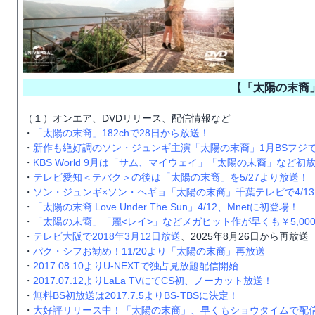
【「太陽の末裔
（１）オンエア、DVDリリース、配信情報など
・
「太陽の末裔」182chで28日から放送！
・
新作も絶好調のソン・ジュンギ主演「太陽の末裔」1月BSフジ
・
KBS World 9月は「サム、マイウェイ」「太陽の末裔」など初
・
テレビ愛知＜テバク＞の後は「太陽の末裔」を5/27より放送！
・
ソン・ジュンギ×ソン・ヘギョ「太陽の末裔」千葉テレビで4/1
・
「太陽の末裔 Love Under The Sun」4/12、Mnetに初登場！
・
「太陽の末裔」「麗<レイ>」などメガヒット作が早くも￥5,00
・
テレビ大阪で2018年3月12日放送
、2025年8月26日から再放送
・
パク・シフお勧め！11/20より「太陽の末裔」再放送
・
2017.08.10よりU-NEXTで独占見放題配信開始
・
2017.07.12よりLaLa TVにてCS初、ノーカット放送！
・
無料BS初放送は2017.7.5よりBS-TBSに決定！
・
大好評リリース中！「太陽の末裔」、早くもショウタイムで配