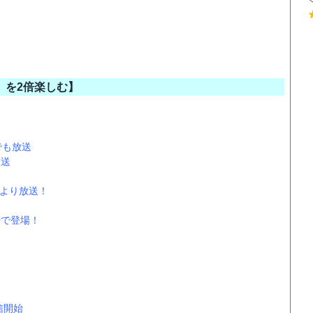
」を2倍楽しむ】
でも放送
放送
3より放送！
0で登場！
信開始