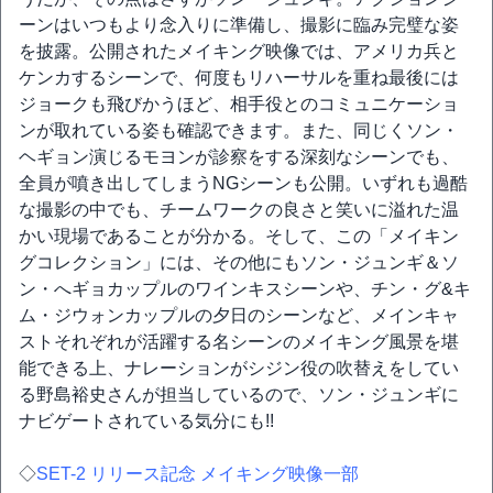
ーンはいつもより念入りに準備し、撮影に臨み完璧な姿
を披露。公開されたメイキング映像では、アメリカ兵と
ケンカするシーンで、何度もリハーサルを重ね最後には
ジョークも飛びかうほど、相手役とのコミュニケーショ
ンが取れている姿も確認できます。また、同じくソン・
ヘギョン演じるモヨンが診察をする深刻なシーンでも、
全員が噴き出してしまうNGシーンも公開。いずれも過酷
な撮影の中でも、チームワークの良さと笑いに溢れた温
かい現場であることが分かる。そして、この「メイキン
グコレクション」には、その他にもソン・ジュンギ＆ソ
ン・へギョカップルのワインキスシーンや、チン・グ&キ
ム・ジウォンカップルの夕日のシーンなど、メインキャ
ストそれぞれが活躍する名シーンのメイキング風景を堪
能できる上、ナレーションがシジン役の吹替えをしてい
る野島裕史さんが担当しているので、ソン・ジュンギに
ナビゲートされている気分にも!!
◇
SET-2 リリース記念 メイキング映像一部