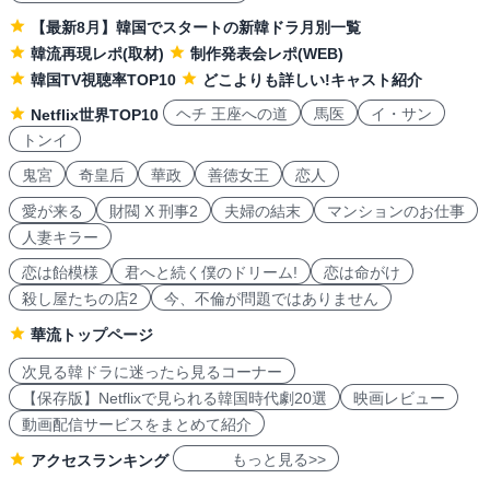
【最新8月】韓国でスタートの新韓ドラ月別一覧
韓流再現レポ(取材)
制作発表会レポ(WEB)
韓国TV視聴率TOP10
どこよりも詳しい!キャスト紹介
ヘチ 王座への道
馬医
イ・サン
Netflix世界TOP10
トンイ
鬼宮
奇皇后
華政
善徳女王
恋人
愛が来る
財閥 X 刑事2
夫婦の結末
マンションのお仕事
人妻キラー
恋は飴模様
君へと続く僕のドリーム!
恋は命がけ
殺し屋たちの店2
今、不倫が問題ではありません
華流トップページ
次見る韓ドラに迷ったら見るコーナー
【保存版】Netflixで見られる韓国時代劇20選
映画レビュー
動画配信サービスをまとめて紹介
もっと見る>>
アクセスランキング