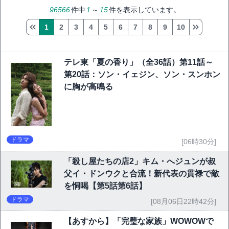
96566
件中
1
～
15
件を表示しています。
1
2
3
4
5
6
7
8
9
10
テレ東「夏の香り」（全36話）第11話～
第20話：ソン・イェジン、ソン・スンホン
に胸が高鳴る
ドラマ
[06時30分]
「殺し屋たちの店2」キム・へジュンが叔
父イ・ドンウクと合流！新代表の貫禄で敵
を恫喝【第5話第6話】
ドラマ
[08月06日22時42分]
【あすから】「完璧な家族」WOWOWで