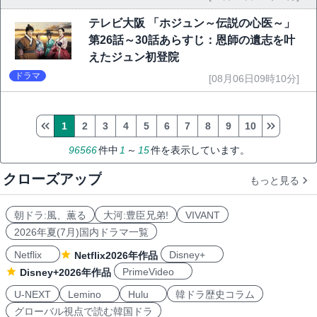
テレビ大阪 「ホジュン～伝説の心医～」
第26話～30話あらすじ：恩師の遺志を叶
えたジュン初登院
ドラマ
[08月06日09時10分]
1
2
3
4
5
6
7
8
9
10
96566
件中
1
～
15
件を表示しています。
クローズアップ
もっと見る
朝ドラ:風、薫る
大河:豊臣兄弟!
VIVANT
2026年夏(7月)国内ドラマ一覧
Netflix
Disney+
Netflix2026年作品
PrimeVideo
Disney+2026年作品
U-NEXT
Lemino
Hulu
韓ドラ歴史コラム
グローバル視点で読む韓国ドラ