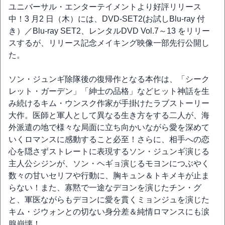
ユニバーサル・エンターテイメントより好評リリース
中！3 月2 日（木）には、DVD-SET2(お試しBlu-ray 付
き）／Blu-ray SET2、レンタルDVD Vol.7～13 をリリー
スするが、リリース記念メイキング映像一部先行公開し
た。
ソン・ジュンギ除隊後の復帰作となる本作は、「シーク
レット・ガーデン」「紳士の品格」などヒット神話を生
み続けるキム・ウンスク作家が手掛けたラブストーリー
大作。医師と軍人として異なる生き方をする二人が、海
外派遣の地で様々な局面に立ち向かいながら愛を深めて
いくロマンスに感動すること必至！さらに、相手への恋
心を隠さずストレートに表現するソン・ジュンギ演じる
主人公シジンが、ソン・ヘギョ演じるモヨンにつぶやく
数々の甘いセリフや行動に、胸キュン＆トキメキが止ま
らない！また、寡黙で一途なデヨンを演じたチン・グ
と、軍医ながらもデヨンに愛を貫くミョンジュを演じた
キム・ジウォンとの切ない身分差＆純情ロマンスにも涙
腺崩壊！