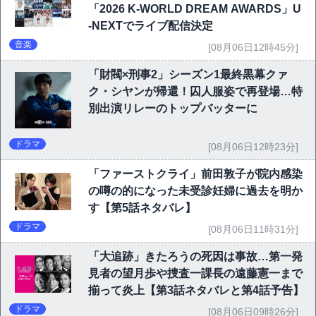
「2026 K-WORLD DREAM AWARDS」U
-NEXTでライブ配信決定
音楽
[08月06日12時45分]
「財閥×刑事2」シーズン1最終黒幕クァ
ク・シヤンが帰還！囚人服姿で再登場…特
別出演リレーのトップバッターに
ドラマ
[08月06日12時23分]
「ファーストクライ」前田敦子が院内感染
の噂の的になった未受診妊婦に過去を明か
す【第5話ネタバレ】
ドラマ
[08月06日11時31分]
「大追跡」きたろうの死因は事故…第一発
見者の望月歩や捜査一課長の遠藤憲一まで
揃って炎上【第3話ネタバレと第4話予告】
ドラマ
[08月06日09時26分]