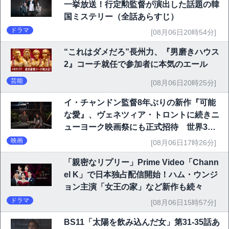
一挙放送！行定勲監督が演出した話題の韓
国ミステリー（全話あらすじ）
ドラマ
[08月06日20時54分]
“これはダメだろ”長州力、『男磨きハウス
2』コーチ就任で参加者に本気のエール
芸能
[08月06日20時25分]
イ・チャンドン監督8年ぶりの新作『可能
な愛』、ヴェネツィア・トロントに続きニ
ューヨーク映画祭にも正式招待 世界3大
映画祭で快挙｜Netflix映画
映画
[08月06日17時26分]
「親密なリプリー」Prime Video「Chann
el K」で日本独占配信開始！ハム・ウンジ
ョン主演「女王の家」など新作も続々
ドラマ
[08月06日15時57分]
BS11「太陽を飲み込んだ女」第31-35話あ