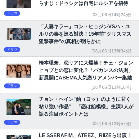
らすじ：ドゥシクは自宅にルシアを招待
ドラマ
[08月06日14時24分]
「人妻キラー」コン・ヒョジンVSハ・ユ
ルリの毒を巡る対決！15年前“クリスマス
狙撃事件”の真相が明らかに
ドラマ
[08月06日13時34分]
橋本環奈、恋リアに大爆笑！チェ・ジョン
ヒョプとの恋に変化？「バカンスの法則」
新展開にABEMA人気恋リアメンバー集結
ドラマ
[08月06日13時18分]
チョン・ヘイン“飴（ヨッ）のように甘く
粘り強い作品” 「恋は飴模様」主演3人が
語る注目ポイントとは
ドラマ
[08月06日12時57分]
LE SSERAFIM、ATEEZ、RIIZEら出演！