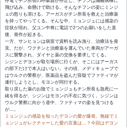
停電でチン所長の呼吸器が停止し、チフンは隔離病棟に
飛び込み、命懸けで助ける。そんなチフンの姿にミンジ
ェの怒りも溶ける。アーガスがチン所長を救えと治療薬
を持ってやってくる。そんな中、ミョンジュには感染の
症状が現れ、父ユン中将に電話で2つのお願いをした直
後、発作が起きる。
一方、サンヒョンは病室で資料を読み漁り、治療法を発
見。だが、ワクチンと治療薬を運んでいた車両がアーガ
スに襲撃され、ダイヤと薬の交換を要求してくる。
シジンとデヨンが取引場所に行くが、そこにはアーガス
の部下だけで本人はいない。その頃、メディキューブで
はウルクの警察が、医薬品を盗んだ容疑でファティマが
連行しようとし、モヨンが同行する。
取り戻した薬のお陰でミョンジュもチン所長も急死に一
緒を得るが、シジンはモヨンの不在に気づく。シジンは
ウルク警察に向かう道中、ファティマの姿を見つける
が…。
ミョンジュの感染を知ったデヨンの愛が爆発。無線でミ
ョンジュがレクチャーした愛の言葉は…？今回はデヨン