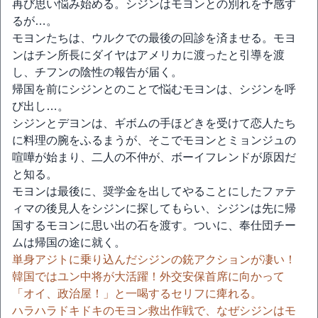
再び思い悩み始める。シジンはモヨンとの別れを予感す
るが…。
モヨンたちは、ウルクでの最後の回診を済ませる。モヨ
ンはチン所長にダイヤはアメリカに渡ったと引導を渡
し、チフンの陰性の報告が届く。
帰国を前にシジンとのことで悩むモヨンは、シジンを呼
び出し…。
シジンとデヨンは、ギボムの手ほどきを受けて恋人たち
に料理の腕をふるまうが、そこでモヨンとミョンジュの
喧嘩が始まり、二人の不仲が、ボーイフレンドが原因だ
と知る。
モヨンは最後に、奨学金を出してやることにしたファテ
ィマの後見人をシジンに探してもらい、シジンは先に帰
国するモヨンに思い出の石を渡す。ついに、奉仕団チー
ムは帰国の途に就く。
単身アジトに乗り込んだシジンの銃アクションが凄い！
韓国ではユン中将が大活躍！外交安保首席に向かって
「オイ、政治屋！」と一喝するセリフに痺れる。
ハラハラドキドキのモヨン救出作戦で、なぜシジンはモ