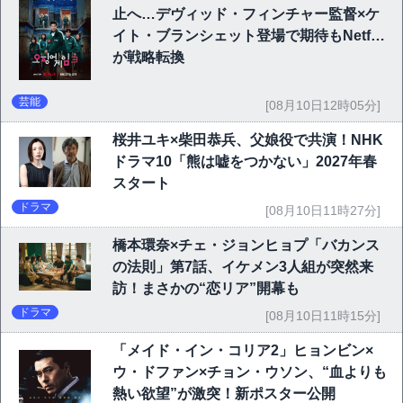
止へ…デヴィッド・フィンチャー監督×ケ
イト・ブランシェット登場で期待もNetflix
が戦略転換
芸能
[08月10日12時05分]
桜井ユキ×柴田恭兵、父娘役で共演！NHK
ドラマ10「熊は嘘をつかない」2027年春
スタート
ドラマ
[08月10日11時27分]
橋本環奈×チェ・ジョンヒョプ「バカンス
の法則」第7話、イケメン3人組が突然来
訪！まさかの“恋リア”開幕も
ドラマ
[08月10日11時15分]
「メイド・イン・コリア2」ヒョンビン×
ウ・ドファン×チョン・ウソン、“血よりも
熱い欲望”が激突！新ポスター公開