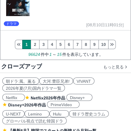
ドラマ
[08月10日11時01分]
1
2
3
4
5
6
7
8
9
10
96624
件中
1
～
15
件を表示しています。
クローズアップ
もっと見る
朝ドラ:風、薫る
大河:豊臣兄弟!
VIVANT
2026年夏(7月)国内ドラマ一覧
Netflix
Disney+
Netflix2026年作品
PrimeVideo
Disney+2026年作品
U-NEXT
Lemino
Hulu
韓ドラ歴史コラム
グローバル視点で読む韓国ドラ
【最新8月】韓国でスタートの新韓ドラ月別一覧