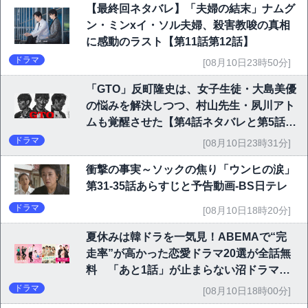
【最終回ネタバレ】「夫婦の結末」ナムグ
ン・ミンxイ・ソル夫婦、殺害教唆の真相
に感動のラスト【第11話第12話】
ドラマ
[08月10日23時50分]
「GTO」反町隆史は、女子生徒・大島美優
の悩みを解決しつつ、村山先生・夙川アト
ムも覚醒させた【第4話ネタバレと第5話予
告】
ドラマ
[08月10日23時31分]
衝撃の事実～ソックの焦り「ウンヒの涙」
第31-35話あらすじと予告動画-BS日テレ
ドラマ
[08月10日18時20分]
夏休みは韓ドラを一気見！ABEMAで“完
走率”が高かった恋愛ドラマ20選が全話無
料 「あと1話」が止まらない沼ドラマを
チェック
ドラマ
[08月10日18時00分]