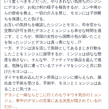
いう驚くべきモノだった。やりきれない気持ちのシジン
にデヨンが、お化け村の様子を報告するが、ユン中将か
らの密命を教え、一切の介入を禁じ、モヨンには子供断
ちを保護したと告げる。
お互いの気持ちを確認したシジンとモヨン。司令官から
交際の許可を得たデヨンとミョンジュも幸せな時間を過
ごす。ところが、韓国の女性から国際小包が届いたこと
を知ったシジンとデヨンは真っ青になり…!?
一方、チフンは涙を流して医師としてあるまじき行動を
したことをミンジェに謝罪するが、ミンジェは頑なな態
度を崩さない。そんな中、ファティマが薬品を盗んで逃
走。危険な目に遭っているファティマをシジンと共に助
けたモヨンは…。
ダイヤを飲み込んだチン所長はシジンに捕らえられ、腸
出血で手術を受ける。手術中、モヨンとミョンジュはあ
ることに気づき…。
デヨンと一緒ならどこに行くのもウキウキ気分のミョン
ジュ。車中のデヨンの言葉にある決意が隠されているの
だが…。