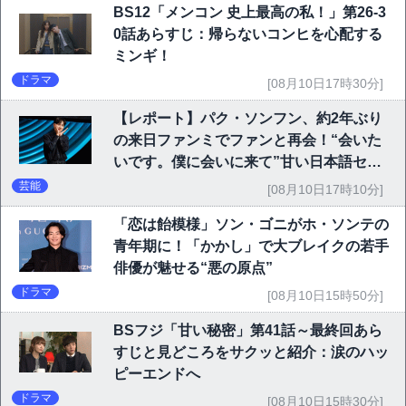
BS12「メンコン 史上最高の私！」第26-3
0話あらすじ：帰らないコンヒを心配する
ミンギ！
ドラマ
[08月10日17時30分]
【レポート】パク・ソンフン、約2年ぶり
の来日ファンミでファンと再会！“会いた
いです。僕に会いに来て”甘い日本語セリ
フに大歓声
芸能
[08月10日17時10分]
「恋は飴模様」ソン・ゴニがホ・ソンテの
青年期に！「かかし」で大ブレイクの若手
俳優が魅せる“悪の原点”
ドラマ
[08月10日15時50分]
BSフジ「甘い秘密」第41話～最終回あら
すじと見どころをサクッと紹介：涙のハッ
ピーエンドへ
ドラマ
[08月10日15時30分]