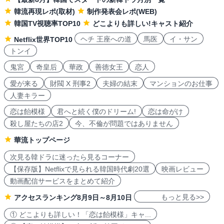
韓流再現レポ(取材)
制作発表会レポ(WEB)
韓国TV視聴率TOP10
どこよりも詳しい!キャスト紹介
ヘチ 王座への道
馬医
イ・サン
Netflix世界TOP10
トンイ
鬼宮
奇皇后
華政
善徳女王
恋人
愛が来る
財閥 X 刑事2
夫婦の結末
マンションのお仕事
人妻キラー
恋は飴模様
君へと続く僕のドリーム!
恋は命がけ
殺し屋たちの店2
今、不倫が問題ではありません
華流トップページ
次見る韓ドラに迷ったら見るコーナー
【保存版】Netflixで見られる韓国時代劇20選
映画レビュー
動画配信サービスをまとめて紹介
もっと見る>>
アクセスランキング8月9日～8月10日
① どこよりも詳しい！「恋は飴模様」キャ...