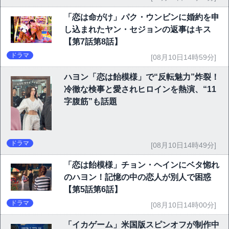
「恋は命がけ」パク・ウンビンに婚約を申
し込まれたヤン・セジョンの返事はキス
【第7話第8話】
ドラマ
[08月10日14時59分]
ハヨン「恋は飴模様」で“反転魅力”炸裂！
冷徹な検事と愛されヒロインを熱演、“11
字腹筋”も話題
ドラマ
[08月10日14時49分]
「恋は飴模様」チョン・ヘインにベタ惚れ
のハヨン！記憶の中の恋人が別人で困惑
【第5話第6話】
ドラマ
[08月10日14時00分]
「イカゲーム」米国版スピンオフが制作中