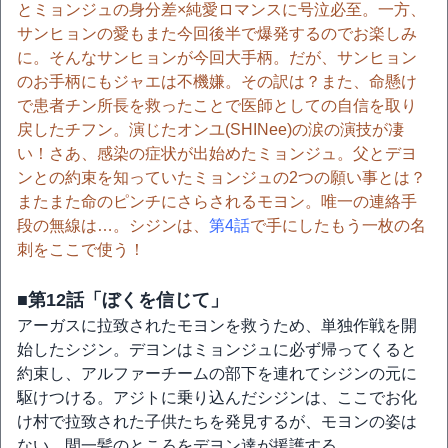
とミョンジュの身分差×純愛ロマンスに号泣必至。一方、
サンヒョンの愛もまた今回後半で爆発するのでお楽しみ
に。そんなサンヒョンが今回大手柄。だが、サンヒョン
のお手柄にもジャエは不機嫌。その訳は？また、命懸け
で患者チン所長を救ったことで医師としての自信を取り
戻したチフン。演じたオンユ(SHINee)の涙の演技が凄
い！さあ、感染の症状が出始めたミョンジュ。父とデヨ
ンとの約束を知っていたミョンジュの2つの願い事とは？
またまた命のピンチにさらされるモヨン。唯一の連絡手
段の無線は…。シジンは、
第4話
で手にしたもう一枚の名
刺をここで使う！
■第12話「ぼくを信じて」
アーガスに拉致されたモヨンを救うため、単独作戦を開
始したシジン。デヨンはミョンジュに必ず帰ってくると
約束し、アルファーチームの部下を連れてシジンの元に
駆けつける。アジトに乗り込んだシジンは、ここでお化
け村で拉致された子供たちを発見するが、モヨンの姿は
ない。間一髪のところをデヨン達が援護する。