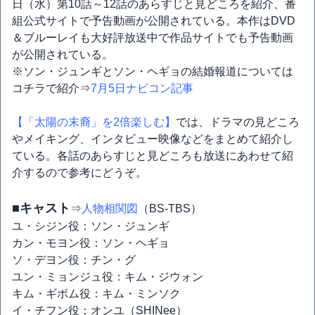
日（水）第10話～12話のあらすじと見どころを紹介、番
組公式サイトで予告動画が公開されている。本作はDVD
＆ブルーレイも大好評放送中で作品サイトでも予告動画
が公開されている。
※ソン・ジュンギとソン・ヘギョの結婚報道については
コチラで紹介⇒
7月5日ナビコン記事
【「太陽の末裔」を2倍楽しむ】
では、ドラマの見どころ
やメイキング、インタビュー映像などをまとめて紹介し
ている。各話のあらすじと見どころも放送にあわせて紹
介するので参考にどうぞ。
■キャスト
⇒
人物相関図
（BS-TBS）
ユ・シジン役：ソン・ジュンギ
カン・モヨン役：ソン・ヘギョ
ソ・デヨン役：チン・グ
ユン・ミョンジュ役：キム・ジウォン
キム・ギボム役：キム・ミンソク
イ・チフン役：オンユ（SHINee）