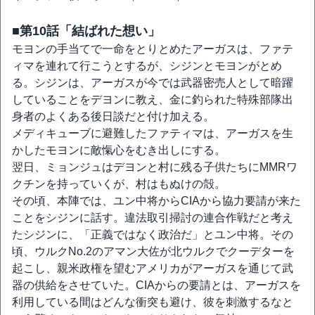
■第10話「結ばれた想い」
モヨンの手当てで一命をとりとめたアーガスは、ファテ
ィマを連れて行こうとするが、シジンとモヨンがとめ
る。シジンは、アーガスが今では武器密売人として暗躍
していることをデヨンに教え、金に釣られた特殊部隊出
身者のよくある後日談だと付け加える。
メディキューブに避難したファティマは、アーガスを生
かしたモヨンに敵愾心をむき出しにする。
翌日、ミョンジュはデヨンと村に残る子供たちにMMRワ
クチンを持っていくが、村はもぬけの殻。
その頃、本陣では、ユン中将からCIAから協力要請が来た
ことをシジンに話す。違法取引掃討の連合作戦だと考え
たシジンに、「正義ではなく政治だ」とユン中将。その
頃、ウルクNo.2のアマン大佐が北ウルクでクーデターを
起こし、親米政権を望むアメリカがアーガスを通じて武
器の供給をさせていた。CIAからの要請とは、アーガスを
利用している間はどんな衝突も避け、彼を刺激するなと