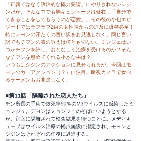
「正義ではなく政治的な協力要請」にやりきれないシジ
ンだが、そんな中でも胸キュントークは健在…「自分で
できることをしてもらうのが恋愛」。その後の小包エピ
ソードではラブラブ2組の女性陣からの追及に爆笑必至！
特にデヨンの汗だくの言い訳をお見逃しなく。同じ言い
訳でもチフンの涙の訴えは何とも切ない。ミンジェはい
つかチフンを許し、おとなしく治療を受けるのか？そん
なチフンを慰めてくれる小さな手は？
いつもはシジンのアクションに見せられるが、今回はモ
ヨンのカーアクション（？）に注目。暗視カメラで食べ
るラーメンもお見逃しなく。
■第11話「隔離された恋人たち」
チン所長の手術で致死率50％のM3ウイルスに感染したミ
ョンジュ。デヨンはミョンジュのそばにいようとする
が、別室に隔離されて検査結果を待つことに。メディキ
ューブはウイルス治療の拠点施設に指定され、モヨンと
シジンはそれぞれの任務に邁進する。