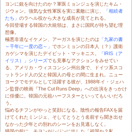
ヨンに銃を向けたのか？軍医ミョンジュを演じたキム・
ジウォン。強気な女性軍医を実に素敵に演じ、
「相続者
たち」
のラヘル役から大きな成長が見てとれる。
今回登場する韓国の大統領は、まさに国民が待ち望む理
想像。
極悪非道なイケメン、アーガスを演じたのは
「九家の書
～千年に一度の恋～」
でホンミョンの日本人（？）護衛
カゲシマを演じたデイビット・マッキニス。
「IRIS（ア
イリス）」シリーズ
でも見事なアクションをみせてい
る、アメリカ・ウィスコンシン州出身で、ドイツ系スコ
ットランド人の父と韓国人の母との間に生まれ。ニュー
ヨークでモデルとして活躍する彼が、1988年イ・ジェハ
ン監督の映画『The Cut Runs Deep』への出演をきっかけ
に俳優に。韓国の元祖ハーフスターといってもいいだろ
う。
悩めるチフンがやっと笑顔になる。陰性の報告FAXを届
けてくれたミンジェ、そしてとうとう名前すら聞き出せ
なかった少年との別れのシーンをお見逃しなく。
帰国の前に、モヨンがシジンに出した「祖国か？私