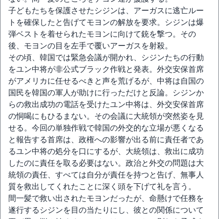
子どもたちを保護させたシジンは、アーガスに逃亡ルー
トを確保したと告げてモヨンの解放を要求。シジンは爆
弾ベストを着せられたモヨンに向けて銃を撃つ。その
後、モヨンの目を左手で覆いアーガスを射殺。
その頃、韓国では緊急会議が開かれ、シジンたちの行動
をユン中将が非公式ブラック作戦と発表。外交安保首席
がアメリカに任せるべきと声を荒げるが、中将は自国の
国民を韓国の軍人が助けに行っただけと反論。シジンか
らの救出成功の電話を受けたユン中将は、外交安保首席
の恫喝にもひるまない。その会議に大統領が突然姿を見
せる。今回の単独作戦で韓国の外交的な立場が悪くなる
と報告する首席は、政権への影響が出る前に責任者であ
るユン中将の処分を口にするが、大統領は、救出に成功
したのに責任を取る必要はない。政治と外交の問題は大
統領の責任、すべては自分が責任を持つと告げ、無事人
質を救出してくれたことに深く頭を下げて礼を言う。
間一髪で救い出されたモヨンだったが、命懸けで任務を
遂行するシジンを目の当たりにし、彼との関係について