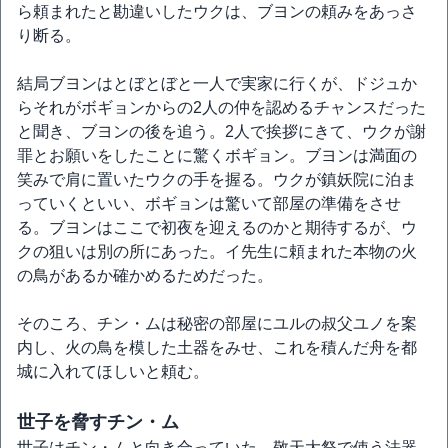
ら頼まれたと勘違いしたウクは、ブヨンの頼みをあっさ
り断る。
結局ブヨンはとぼとぼと一人で実家に行くが、ドジュか
らそれがボギョンからの2人の仲を認めるチャンスだった
と聞き、ブヨンの後を追う。2人で挨拶にきて、ウクが謝
罪とお願いをしたことに驚くボギョン。ブヨンは満面の
笑みで肩に置いたウクの手を握る。ウクが鎮妖院に泊ま
っていくといい、ボギョンは驚いて部屋の準備をさせ
る。ブヨンはここで初夜を迎えるのかと期待するが、ウ
クの狙いは別の所にあった。イ先生に頼まれた本物の火
の鳥があるか確かめるためだった。
そのころ、チン・ムは秘密の部屋にユルの叔父ユノを案
内し、火の鳥を模した土器をみせ、これを積んだ舟を都
城に入れてほしいと頼む。
世子を脅すチン・ム
世子はチン・ムと向き合っていた。敬天大祭で使う法器