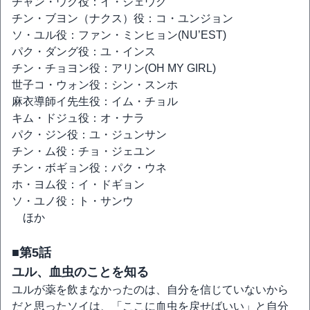
チャン・ウク役：イ・ジェウク
チン・ブヨン（ナクス）役：コ・ユンジョン
ソ・ユル役：ファン・ミンヒョン(NU’EST)
パク・ダング役：ユ・インス
チン・チョヨン役：アリン(OH MY GIRL)
世子コ・ウォン役：シン・スンホ
麻衣導師イ先生役：イム・チョル
キム・ドジュ役：オ・ナラ
パク・ジン役：ユ・ジュンサン
チン・ム役：チョ・ジェユン
チン・ボギョン役：パク・ウネ
ホ・ヨム役：イ・ドギョン
ソ・ユノ役：ト・サンウ
ほか
■第5話
ユル、血虫のことを知る
ユルが薬を飲まなかったのは、自分を信じていないから
だと思ったソイは、「ここに血虫を戻せばいい」と自分