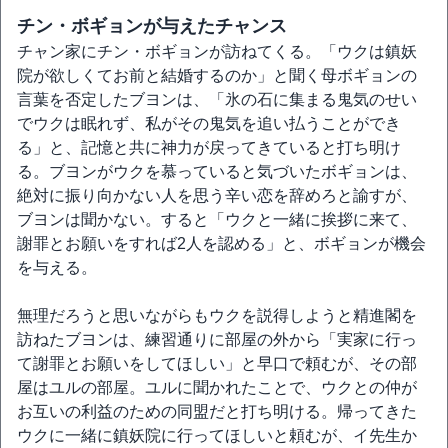
チン・ボギョンが与えたチャンス
チャン家にチン・ボギョンが訪ねてくる。「ウクは鎮妖
院が欲しくてお前と結婚するのか」と聞く母ボギョンの
言葉を否定したブヨンは、「氷の石に集まる鬼気のせい
でウクは眠れず、私がその鬼気を追い払うことができ
る」と、記憶と共に神力が戻ってきていると打ち明け
る。ブヨンがウクを慕っていると気づいたボギョンは、
絶対に振り向かない人を思う辛い恋を辞めろと諭すが、
ブヨンは聞かない。すると「ウクと一緒に挨拶に来て、
謝罪とお願いをすれば2人を認める」と、ボギョンが機会
を与える。
無理だろうと思いながらもウクを説得しようと精進閣を
訪ねたブヨンは、練習通りに部屋の外から「実家に行っ
て謝罪とお願いをしてほしい」と早口で頼むが、その部
屋はユルの部屋。ユルに聞かれたことで、ウクとの仲が
お互いの利益のための同盟だと打ち明ける。帰ってきた
ウクに一緒に鎮妖院に行ってほしいと頼むが、イ先生か