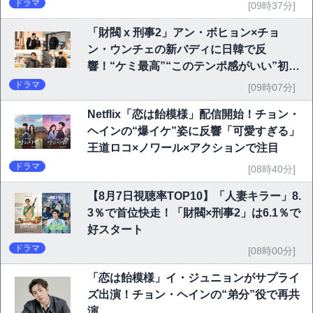
ドラマ
[09時37分]
「財閥 x 刑事2」アン・ボヒョン×チョ
ン・ウンチェの新バディに日韓で反
響！“ケミ最高”“このテンポ感がいい”初回
6.1％で好発進
ドラマ
[09時07分]
Netflix「恋は飴模様」配信開始！チョン・
ヘインの“爆イケ”姿に反響「可愛すぎる」
王道ロコ×ノワール×アクションで注目
ドラマ
[08時40分]
【8月7日視聴率TOP10】「人妻キラー」8.
3％で首位快走！「財閥×刑事2」は6.1％で
好スタート
ドラマ
[08時00分]
「恋は飴模様」イ・ジュニョンがサプライ
ズ出演！チョン・ヘインの“弟分”役で再共
演