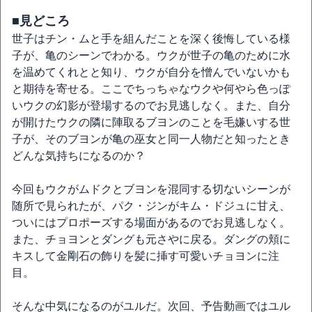
■見どころ
世子はチン・ムと手を組んだことを深く後悔している様
子が、亀のシーンでわかる。ウクが世子の亀のために水
を温めてくれとと知り、ウクが自分を憎んでいないかも
と期待を寄せる。ここでちっちゃなウクや何やら色っぽ
いウクの幻影が登場するのでお見逃しなく。また、自分
が開けたウクの隣に陣取るブヨンのことを毛嫌いする世
子が、そのブヨンが亀の巫女と同一人物だと知ったとき
どんな気持ちになるのか？
今回もウクがムドクとブヨンを混同する切ないシーンが
随所で見られたが、パク・ジンがキム・ドジュに甘え、
ついにはプロポーズする場面があるのでお見逃しなく。
また、チョヨンとダングも元さやに戻る。ダングの頬に
キスして金剛石の飾りを髪に挿す可愛いチョヨンに注
目。
そんな中気になるのがユルだ。次回、予告動画ではユル