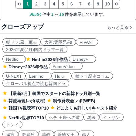
1
2
3
4
5
6
7
8
9
10
96584
件中
1
～
15
件を表示しています。
クローズアップ
もっと見る
朝ドラ:風、薫る
大河:豊臣兄弟!
VIVANT
2026年夏(7月)国内ドラマ一覧
Netflix
Disney+
Netflix2026年作品
PrimeVideo
Disney+2026年作品
U-NEXT
Lemino
Hulu
韓ドラ歴史コラム
グローバル視点で読む韓国ドラ
【最新8月】韓国でスタートの新韓ドラ月別一覧
韓流再現レポ(取材)
制作発表会レポ(WEB)
韓国TV視聴率TOP10
どこよりも詳しい!キャスト紹介
ヘチ 王座への道
馬医
イ・サン
Netflix世界TOP10
トンイ
鬼宮
奇皇后
華政
善徳女王
恋人