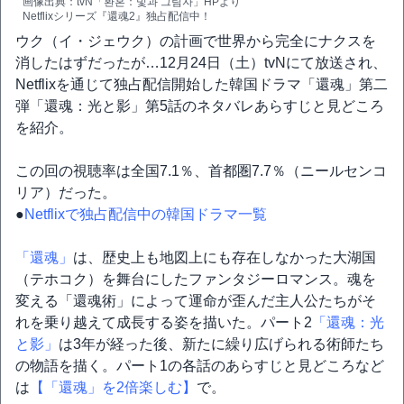
画像出典：tvN「환혼：빛과 그림자」HPより
Netflixシリーズ『還魂2』独占配信中！
ウク（イ・ジェウク）の計画で世界から完全にナクスを
消したはずだったが…12月24日（土）tvNにて放送され、
Netflixを通じて独占配信開始した韓国ドラマ「還魂」第二
弾「還魂：光と影」第5話のネタバレあらすじと見どころ
を紹介。
この回の視聴率は全国7.1％、首都圏7.7％（ニールセンコ
リア）だった。
●
Netflixで独占配信中の韓国ドラマ一覧
「還魂」
は、歴史上も地図上にも存在しなかった大湖国
（テホコク）を舞台にしたファンタジーロマンス。魂を
変える「還魂術」によって運命が歪んだ主人公たちがそ
れを乗り越えて成長する姿を描いた。パート2
「還魂：光
と影」
は3年が経った後、新たに繰り広げられる術師たち
の物語を描く。パート1の各話のあらすじと見どころなど
は
【「還魂」を2倍楽しむ】
で。