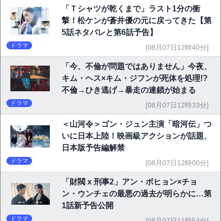
「Ｔシャツが乾くまで」ラスト1分の衝
撃！松ケンが蒼井優の元に戻ってきた【第
5話ネタバレと第6話予告】
ドラマ
[08月07日12時40分]
「今、不倫が問題ではありません」今夜、
キム・ヘス×キム・ジフンが死体を処理!?
不倫→ひき逃げ→暴走の連鎖が始まる
ドラマ
[08月07日12時33分]
＜山河令＞ゴン・ジュン主演「暗河伝」つ
いに日本上陸！映画級アクションが話題、
日本版予告編解禁
ドラマ
[08月07日12時00分]
「財閥 x 刑事2」アン・ボヒョン×チョ
ン・ウンチェの最悪の過去が明らかに…第
1話新予告公開
ドラマ
[08月07日11時54分]