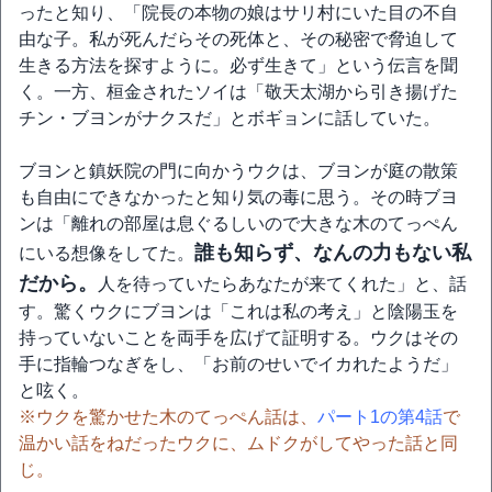
ったと知り、「院長の本物の娘はサリ村にいた目の不自
由な子。私が死んだらその死体と、その秘密で脅迫して
生きる方法を探すように。必ず生きて」という伝言を聞
く。一方、桓金されたソイは「敬天太湖から引き揚げた
チン・ブヨンがナクスだ」とボギョンに話していた。
ブヨンと鎮妖院の門に向かうウクは、ブヨンが庭の散策
も自由にできなかったと知り気の毒に思う。その時ブヨ
ンは「離れの部屋は息ぐるしいので大きな木のてっぺん
誰も知らず、なんの力もない私
にいる想像をしてた。
だから。
人を待っていたらあなたが来てくれた」と、話
す。驚くウクにブヨンは「これは私の考え」と陰陽玉を
持っていないことを両手を広げて証明する。ウクはその
手に指輪つなぎをし、「お前のせいでイカれたようだ」
と呟く。
※ウクを驚かせた木のてっぺん話は、
パート1の第4話
で
温かい話をねだったウクに、ムドクがしてやった話と同
じ。