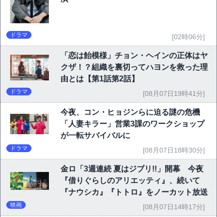
ドラマ
[02時06分]
「恋は飴模様」チョン・ヘインの正体はヤ
クザ！？組織を裏切ってハヨンを救った理
由とは【第1話第2話】
ドラマ
[08月07日19時41分]
今夜、コン・ヒョジンらに迫る謎の危機
「人妻キラー」営業3課のワークショップ
が一転サバイバルに
ドラマ
[08月07日18時30分]
金ロ「3週連続 夏はジブリ!!」開幕 今夜
『借りぐらしのアリエッティ』、続いて
『ナウシカ』『トトロ』をノーカット放送
映画
[08月07日14時17分]