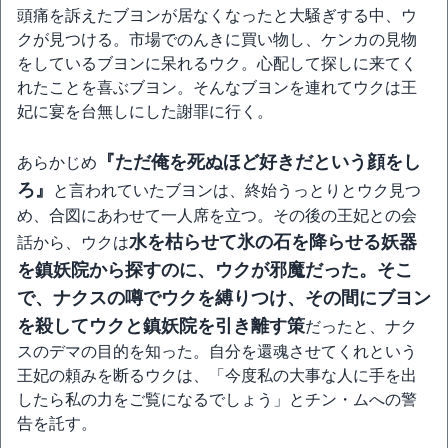
頭痛を訴えたブヨンが居なくなったと大騒ぎする中、ウ
クが見つける。市場でのんきに買い物し、ケンカの見物
をしているブヨンに呆れるウク。心配して探しに来てく
れたことを喜ぶブヨン。そんなブヨンを連れてウクは王
妃に宴を台無しにした謝罪に行く。
『ただ俺を死ぬほど好きだという顔をし
あらかじめ
ろ』
と言われていたブヨンは、終始うっとりとウク見つ
め、合図にあわせて一人席を立つ。その後の王妃との会
水を枯らせて氷の石を降らせる妖器
話から、ウクは
を鎮妖院から探すのに、ウクが邪魔だった。そこ
で、ナクスの噂でウクを縛りつけ、その間にブヨン
を殺してウクと鎮妖院を引き離す策
だったと、ナク
スのデマの目的を知った。自分を還魂させてくれという
王妃の頼みを断るウクは、「今度私の大事な人に手を出
したら私の力をご覧になるでしょう」とチン・ムへの警
告を託す。