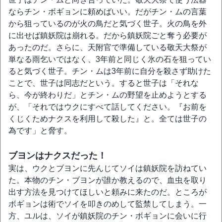
ならチン・ボギョンに頼めばいい。だがチン・ムの言葉
から狙っているのが火の鳥だと気づく世子。火の鳥を外
に出せば鎮妖院は崩れる。だから鎮妖院ごと奪う必要が
あったのだ。さらに、天附官で準備している敬天大祭が
単なる雨乞いではなく、3年前と同じく氷の石を狙ってい
ると気づく世子。チン・ムは3年前に自分を殺さず助けた
ことで、世子は同志だという。すると世子は「それな
ら、今が終わりだ」とチン・ムの野望を止めようとする
が、「それではウクにすべて話してください。『お前を
くじくためナクスを利用して殺した』と。全ては世子の
為です」と脅す。
ブヨンはナクスだった！
実は、ウクとブヨンに先んじてソイは鎮妖院を訪ねてい
た。本物のチン・ブヨンが誰か教えるので、血虫を取り
出す方法を見つけてほしいと頼みに来たのだ。ところが
ボギョンは術でソイを叩きのめして監禁してしまう。一
方、ユルは、ソイが鎮妖院のチン・ボギョンに会いに行