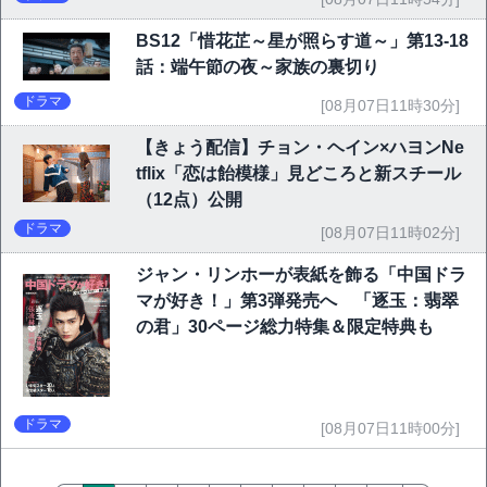
BS12「惜花芷～星が照らす道～」第13-18
話：端午節の夜～家族の裏切り
ドラマ
[08月07日11時30分]
【きょう配信】チョン・ヘイン×ハヨンNe
tflix「恋は飴模様」見どころと新スチール
（12点）公開
ドラマ
[08月07日11時02分]
ジャン・リンホーが表紙を飾る「中国ドラ
マが好き！」第3弾発売へ 「逐玉：翡翠
の君」30ページ総力特集＆限定特典も
ドラマ
[08月07日11時00分]