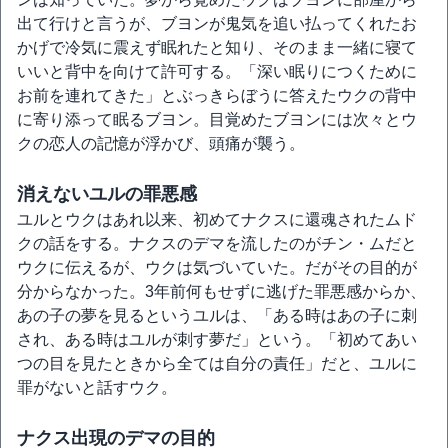
出て行けと言うが、ブヨンが鬼気を追い払ってくれたお
かげで冷気に震えず眠れたと知り、そのまま一緒に寝て
いいと背中を向けて許可する。「深い眠りにつくために
お前を連れてきた」とぶっきらぼうに答えたウクの背中
に寄り添って眠るブヨン。目覚めたブヨンには次々とウ
クの恋人の記憶が浮かび、頭痛が襲う。
消えないユルの罪悪感
ユルとウクはあれ以来、初めてナクスに還魂されたムド
クの話をする。ナクスのデマを流したのがチン・ムだと
ウクに伝えるが、ウクは気づいていた。だがその目的が
分からなかった。3年前何もせずに逃げた罪悪感からか、
あの子の夢を見るというユルは、「ある時はあの子に刺
され、ある時はユルが刺す夢だ」という。「初めてあい
つの目を見たときから全ては自分の責任」だと、ユルに
罪がないと話すウク。
ナクス出現のデマの目的