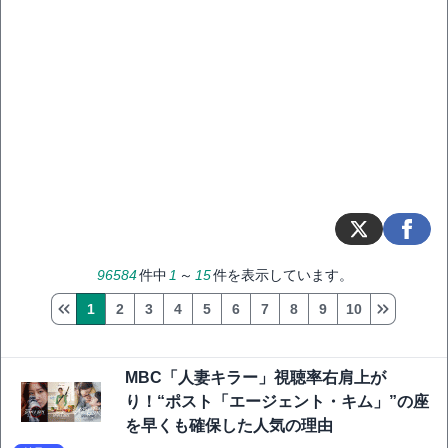
96584
件中
1
～
15
件を表示しています。
1
2
3
4
5
6
7
8
9
10
MBC「人妻キラー」視聴率右肩上が
り！“ポスト「エージェント・キム」”の座
を早くも確保した人気の理由