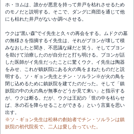
ホ・ヨムは、誰かが悪意を持って井戸を枯れさせるため
のモノだと説明する。そこで、ダングに商団を通じて他
にも枯れた井戸がないか調べさせる。
ウクは“黒い森”でイ先生と久々の再会をする。ムドクの墓
の無様さを指摘するイ先生は、それがブヨンが壊して積
みなおしたと聞き、不思議な縁だと笑う。そしてブヨン
を助けて治療したのが自分だと打ち明ける。ブヨンが話
した医師がイ先生だったことに驚くウク。イ先生は陶器
をみせ、これが鎮妖院にある火の鳥をまねたものだと説
明する。ソ・ギョン先生とチン・ソルラン※が火の鳥を
閉じ込めるために鎮妖院を建てたのだった。そして「鎮
妖院の中の火の鳥が無事かどうか見て来い」と指示する
が、ウクは断る。だが、ウクは王妃の「世の中を枯らせ
ば、氷の石を降らせることができる」という言葉を思い
出す。
※ソ・ギョン先生は松林の創始者でチン・ソルランは鎮
妖院の初代院長で、二人は愛し合っていた。