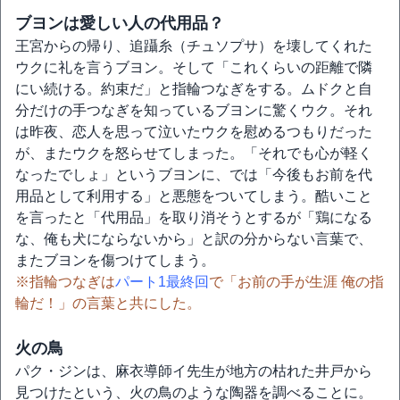
ブヨンは愛しい人の代用品？
王宮からの帰り、追躡糸（チュソプサ）を壊してくれた
ウクに礼を言うブヨン。そして「これくらいの距離で隣
にい続ける。約束だ」と指輪つなぎをする。ムドクと自
分だけの手つなぎを知っているブヨンに驚くウク。それ
は昨夜、恋人を思って泣いたウクを慰めるつもりだった
が、またウクを怒らせてしまった。「それでも心が軽く
なったでしょ」というブヨンに、では「今後もお前を代
用品として利用する」と悪態をついてしまう。酷いこと
を言ったと「代用品」を取り消そうとするが「鶏になる
な、俺も犬にならないから」と訳の分からない言葉で、
またブヨンを傷つけてしまう。
※指輪つなぎは
パート1最終回
で「お前の手が生涯 俺の指
輪だ！」の言葉と共にした。
火の鳥
パク・ジンは、麻衣導師イ先生が地方の枯れた井戸から
見つけたという、火の鳥のような陶器を調べることに。