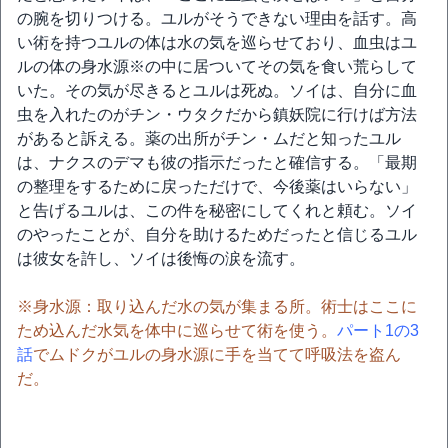
の腕を切りつける。ユルがそうできない理由を話す。高
い術を持つユルの体は水の気を巡らせており、血虫はユ
ルの体の身水源※の中に居ついてその気を食い荒らして
いた。その気が尽きるとユルは死ぬ。ソイは、自分に血
虫を入れたのがチン・ウタクだから鎮妖院に行けば方法
があると訴える。薬の出所がチン・ムだと知ったユル
は、ナクスのデマも彼の指示だったと確信する。「最期
の整理をするために戻っただけで、今後薬はいらない」
と告げるユルは、この件を秘密にしてくれと頼む。ソイ
のやったことが、自分を助けるためだったと信じるユル
は彼女を許し、ソイは後悔の涙を流す。
※身水源：取り込んだ水の気が集まる所。術士はここに
ため込んだ水気を体中に巡らせて術を使う。
パート1の3
話
でムドクがユルの身水源に手を当てて呼吸法を盗ん
だ。