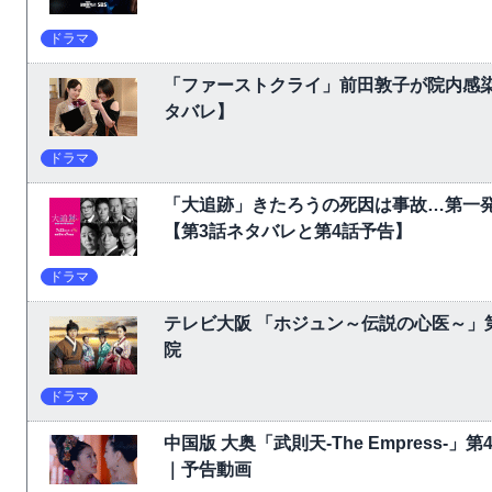
ドラマ
「ファーストクライ」前田敦子が院内感
タバレ】
ドラマ
「大追跡」きたろうの死因は事故…第一
【第3話ネタバレと第4話予告】
ドラマ
テレビ大阪 「ホジュン～伝説の心医～」
院
ドラマ
中国版 大奥「武則天-The Empress-
｜予告動画