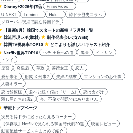
PrimeVideo
Disney+2026年作品
U-NEXT
Lemino
Hulu
韓ドラ歴史コラム
グローバル視点で読む韓国ドラ
【最新8月】韓国でスタートの新韓ドラ月別一覧
韓流再現レポ(取材)
制作発表会レポ(WEB)
韓国TV視聴率TOP10
どこよりも詳しい!キャスト紹介
ヘチ 王座への道
馬医
イ・サン
Netflix世界TOP10
トンイ
鬼宮
奇皇后
華政
善徳女王
恋人
愛が来る
財閥 X 刑事2
夫婦の結末
マンションのお仕事
人妻キラー
恋は飴模様
君へと続く僕のドリーム!
恋は命がけ
殺し屋たちの店2
今、不倫が問題ではありません
華流トップページ
次見る韓ドラに迷ったら見るコーナー
【保存版】Netflixで見られる韓国時代劇20選
映画レビュー
動画配信サービスをまとめて紹介