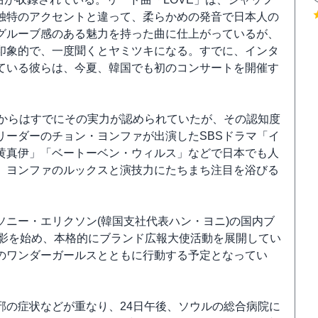
独特のアクセントと違って、柔らかめの発音で日本人の
グルーブ感のある魅力を持った曲に仕上がっているが、
印象的で、一度聞くとヤミツキになる。すでに、インタ
ている彼らは、今夏、韓国でも初のコンサートを開催す
ンからはすでにその実力が認められていたが、その認知度
リーダーのチョン・ヨンファが出演したSBSドラマ「イ
黄真伊」「ベートーベン・ウィルス」などで日本でも人
、ヨンファのルックスと演技力にたちまち注目を浴びる
ニー・エリクソン(韓国支社代表ハン・ヨニ)の国内ブ
撮影を始め、本格的にブランド広報大使活動を展開してい
のワンダーガールスとともに行動する予定となってい
邪の症状などが重なり、24日午後、ソウルの総合病院に