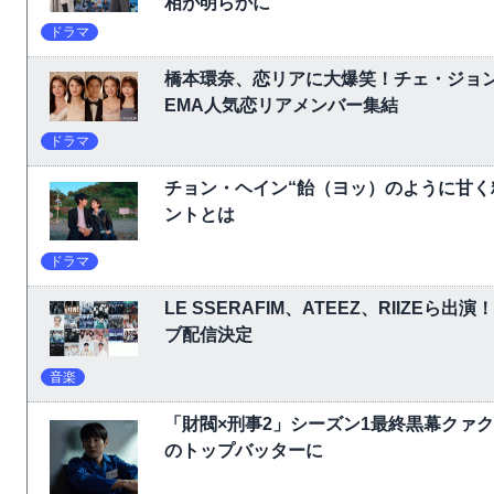
相が明らかに
ドラマ
橋本環奈、恋リアに大爆笑！チェ・ジョ
EMA人気恋リアメンバー集結
ドラマ
チョン・ヘイン“飴（ヨッ）のように甘く
ントとは
ドラマ
LE SSERAFIM、ATEEZ、RIIZEら出演
ブ配信決定
音楽
「財閥×刑事2」シーズン1最終黒幕クァ
のトップバッターに