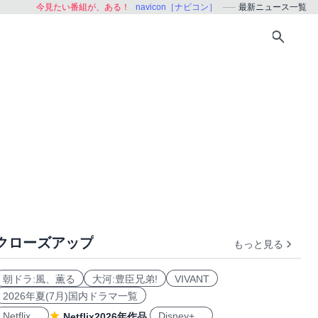
今見たい番組が、ある！
navicon［ナビコン］
最新ニュース一覧
クローズアップ
もっと見る
朝ドラ:風、薫る
大河:豊臣兄弟!
VIVANT
2026年夏(7月)国内ドラマ一覧
Netflix
Disney+
Netflix2026年作品