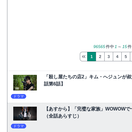
96565
件中
1
～
15
件
1
2
3
4
5
「殺し屋たちの店2」キム・へジュンが叔
話第6話】
ドラマ
【あすから】「完璧な家族」WOWOW
（全話あらすじ）
ドラマ