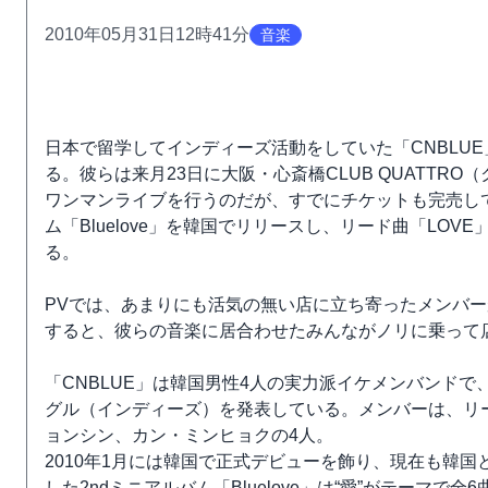
2010年05月31日12時41分
音楽
日本で留学してインディーズ活動をしていた「CNBLU
る。彼らは来月23日に大阪・心斎橋CLUB QUATTRO
ワンマンライブを行うのだが、すでにチケットも完売して
ム「Bluelove」を韓国でリリースし、リード曲「LOVE
る。
PVでは、あまりにも活気の無い店に立ち寄ったメンバ
すると、彼らの音楽に居合わせたみんながノリに乗って
「CNBLUE」は韓国男性4人の実力派イケメンバンドで
グル（インディーズ）を発表している。メンバーは、リ
ョンシン、カン・ミンヒョクの4人。
2010年1月には韓国で正式デビューを飾り、現在も韓
した2ndミニアルバム「Bluelove」は“愛”がテーマ