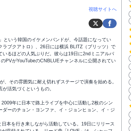
視聴サイトへ
E」という韓国のイケメンバンドが、今話題になってい
（クラブクアトロ）、26日には横浜 BLITZ（ブリッツ）で
いるほどの人気ぶりだ。彼らは19日に2ndミニアルバ
」のPVがYouTubeのCNBLUEチャンネルに公開されてい
ーが、その雰囲気に耐え切れずステージで演奏を始める。
店が活気づくというもの。
、2009年に日本で路上ライブを中心に活動し2枚のシン
ーダーのチョン・ヨンファ、イ・ジョンヒョン、イ・ジ
国と日本を行き来しながら活動している。19日にリリース
で全6曲が収録されている。リード曲「LOVE」は、シャッフ