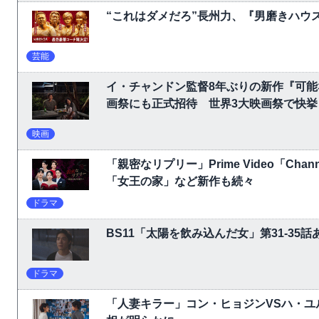
“これはダメだろ”長州力、『男磨きハウ
芸能
イ・チャンドン監督8年ぶりの新作『可
画祭にも正式招待 世界3大映画祭で快挙｜Ne
映画
「親密なリプリー」Prime Video「C
「女王の家」など新作も続々
ドラマ
BS11「太陽を飲み込んだ女」第31-3
ドラマ
「人妻キラー」コン・ヒョジンVSハ・ユ