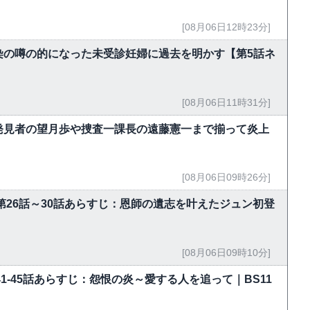
[08月06日12時23分]
染の噂の的になった未受診妊婦に過去を明かす【第5話ネ
[08月06日11時31分]
発見者の望月歩や捜査一課長の遠藤憲一まで揃って炎上
[08月06日09時26分]
第26話～30話あらすじ：恩師の遺志を叶えたジュン初登
[08月06日09時10分]
」第41-45話あらすじ：怨恨の炎～愛する人を追って｜BS11