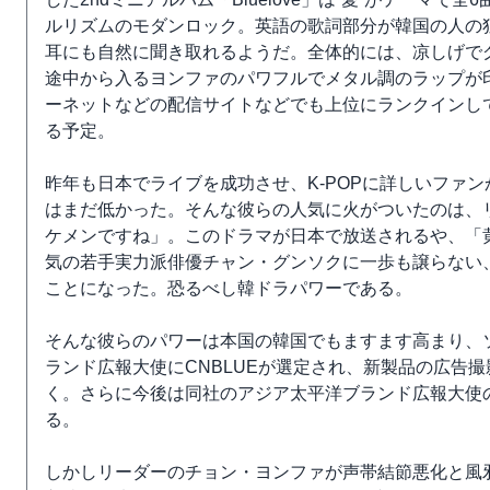
ルリズムのモダンロック。英語の歌詞部分が韓国の人の
耳にも自然に聞き取れるようだ。全体的には、凉しげで
途中から入るヨンファのパワフルでメタル調のラップが
ーネットなどの配信サイトなどでも上位にランクインし
る予定。
昨年も日本でライブを成功させ、K-POPに詳しいファ
はまだ低かった。そんな彼らの人気に火がついたのは、
ケメンですね」。このドラマが日本で放送されるや、「
気の若手実力派俳優チャン・グンソクに一歩も譲らない
ことになった。恐るべし韓ドラパワーである。
そんな彼らのパワーは本国の韓国でもますます高まり、ソ
ランド広報大使にCNBLUEが選定され、新製品の広告
く。さらに今後は同社のアジア太平洋ブランド広報大使
る。
しかしリーダーのチョン・ヨンファが声帯結節悪化と風