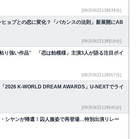
[08月06日13時34分]
ンヒョプとの恋に変化？「バカンスの法則」新展開にAB
[08月06日13時18分]
粘り強い作品” 「恋は飴模様」主演3人が語る注目ポイ
[08月06日12時57分]
！「2026 K-WORLD DREAM AWARDS」U-NEXTでライ
[08月06日12時45分]
ク・シヤンが帰還！囚人服姿で再登場…特別出演リレー