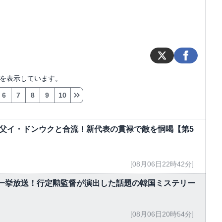
を表示しています。
6
7
8
9
10
父イ・ドンウクと合流！新代表の貫禄で敵を恫喝【第5
[08月06日22時42分]
で一挙放送！行定勲監督が演出した話題の韓国ミステリー
[08月06日20時54分]