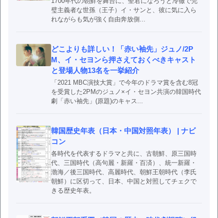
1700年代の朝鮮を舞台に、聖君になろうと冷徹で完
璧主義者な世孫（王子）イ・サンと、彼に気に入ら
れながらも気が強く自由奔放側...
どこよりも詳しい！「赤い袖先」ジュノ/2P
M、イ・セヨンら押さえておくべきキャスト
と登場人物13名を一挙紹介
「2021 MBC演技大賞」で今年のドラマ賞を含む8冠
を受賞した2PMのジュノ×イ・セヨン共演の韓国時代
劇「赤い袖先」(原題)のキャス...
韓国歴史年表（日本・中国対照年表） | ナビ
コン
各時代を代表するドラマと共に、古朝鮮、原三国時
代、三国時代（高句麗・新羅・百済）、統一新羅・
渤海／後三国時代、高麗時代、朝鮮王朝時代（李氏
朝鮮）に区切って、日本、中国と対照してチェクで
きる歴史年表。