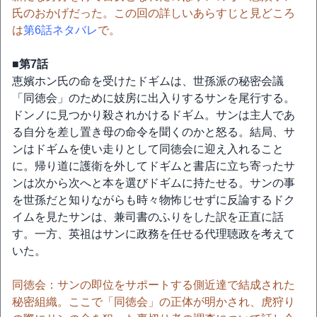
氏のおかげだった。この回の詳しいあらすじと見どころ
は
第6話ネタバレ
で。
■第7話
恵嬪ホン氏の命を受けたドギムは、世孫派の秘密会議
「同徳会」のために妓房に出入りするサンを尾行する。
ドンノに見つかり殺されかけるドギム。サンは主人であ
る自分を差し置き母の命令を聞くのかと怒る。結局、サ
ンはドギムを使い走りとして同徳会に迎え入れること
に。帰り道に護衛を外してドギムと書店に立ち寄ったサ
ンは次から次へと本を選びドギムに持たせる。サンの事
を世孫だと知りながらも時々物怖じせずに反論するドク
イムを見たサンは、兼司書のふりをした訳を正直に話
す。一方、英祖はサンに政務を任せる代理聴政を考えて
いた。
同徳会：サンの即位をサポートする側近達で結成された
秘密組織。ここで「同徳会」の正体が明かされ、虎狩り