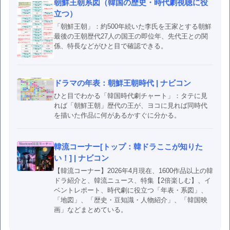
朝鮮王朝系図（韓国の歴史・時代劇視聴に役
立つ）
「朝鮮王朝」：約500年続いた李氏を王家とする朝鮮
最後の王朝歴代27人の国王の即位年、先代王との関
係、特長などがひと目で確認できる。
ドラマの年表：朝鮮王朝時代 | ナビコン
ひと目でわかる「韓国時代劇チャート」：タテに見
れば「朝鮮王朝」歴代の王が、ヨコに見れば同時代
を描いた作品に何があるかすぐに分かる。
韓流コーナー[トップ：韓ドラここが知りた
い！] | ナビコン
【韓流コーナー】2026年4月現在、1600作品以上の韓
ドラ紹介と、韓流ニュース、特集【2倍楽しむ】、イ
ベントレポート、時代劇に役立つ「年表・系図」、
「地図」、「歴史・豆知識・人物紹介」、「韓国映
画」などまとめている。