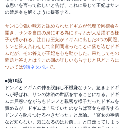
る思いを言って欲しいと告げ、これに乗じて王妃はサン
の禁足令を解くように提案する。
サンに心強い味方と認められたドギムが代理で同徳会を
開き、サンを自由の身にする為にドギムが大活躍する様
子が描かれる。注目は王妃がドギムに出した3つの問題。
サンと答え合わせして全問間違ったことに落ち込むドギ
ムだが、その答えが王妃を心を動かした。果たしてその
問題と答えとは？この回の詳しいあらすじと見どころに
ついては
9話ネタバレ
で。
■第10話
ドンノとドギムの仲を誤解し不機嫌なサン。急きょドギ
ムが呼ばれ、サンの沐浴の世話をすることになる。ドギ
ムに戸惑いながらもドンノと親密な様子だったドギムを
責めるが、ドギムは「見ていたのならば宮女を愚弄する
ドンノを叱りつけるべきだった」と反論。「宮女の事情
など知らない、気になるのはお前…」と口走ってしまっ