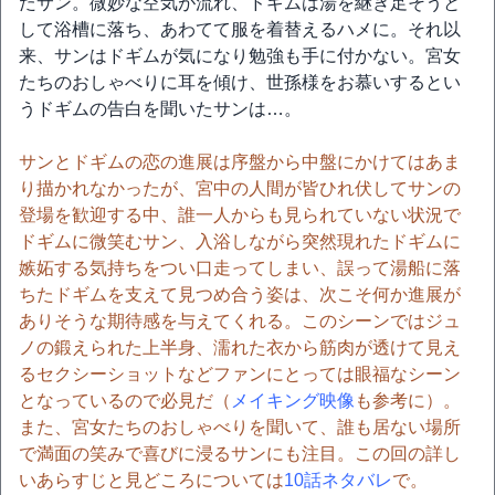
たサン。微妙な空気が流れ、ドギムは湯を継ぎ足そうと
して浴槽に落ち、あわてて服を着替えるハメに。それ以
来、サンはドギムが気になり勉強も手に付かない。宮女
たちのおしゃべりに耳を傾け、世孫様をお慕いするとい
うドギムの告白を聞いたサンは…。
サンとドギムの恋の進展は序盤から中盤にかけてはあま
り描かれなかったが、宮中の人間が皆ひれ伏してサンの
登場を歓迎する中、誰一人からも見られていない状況で
ドギムに微笑むサン、入浴しながら突然現れたドギムに
嫉妬する気持ちをつい口走ってしまい、誤って湯船に落
ちたドギムを支えて見つめ合う姿は、次こそ何か進展が
ありそうな期待感を与えてくれる。このシーンではジュ
ノの鍛えられた上半身、濡れた衣から筋肉が透けて見え
るセクシーショットなどファンにとっては眼福なシーン
となっているので必見だ（
メイキング映像
も参考に）。
また、宮女たちのおしゃべりを聞いて、誰も居ない場所
で満面の笑みで喜びに浸るサンにも注目。この回の詳し
いあらすじと見どころについては
10話ネタバレ
で。