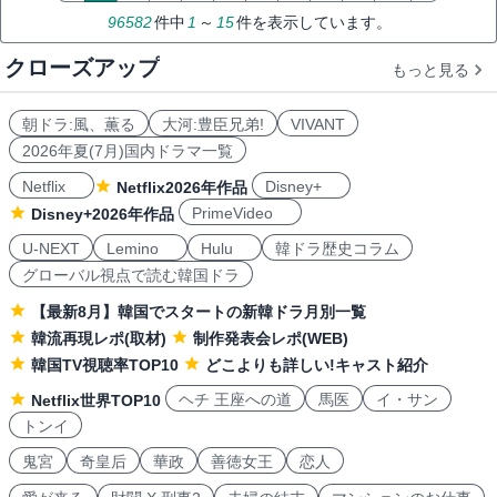
96582
件中
1
～
15
件を表示しています。
クローズアップ
もっと見る
朝ドラ:風、薫る
大河:豊臣兄弟!
VIVANT
2026年夏(7月)国内ドラマ一覧
Netflix
Disney+
Netflix2026年作品
PrimeVideo
Disney+2026年作品
U-NEXT
Lemino
Hulu
韓ドラ歴史コラム
グローバル視点で読む韓国ドラ
【最新8月】韓国でスタートの新韓ドラ月別一覧
韓流再現レポ(取材)
制作発表会レポ(WEB)
韓国TV視聴率TOP10
どこよりも詳しい!キャスト紹介
ヘチ 王座への道
馬医
イ・サン
Netflix世界TOP10
トンイ
鬼宮
奇皇后
華政
善徳女王
恋人