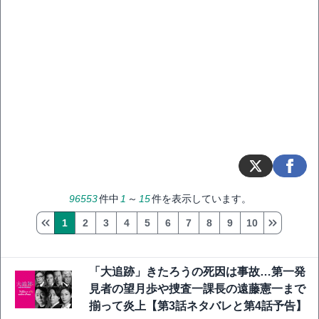
96553
件中
1
～
15
件を表示しています。
1
2
3
4
5
6
7
8
9
10
「大追跡」きたろうの死因は事故…第一発
見者の望月歩や捜査一課長の遠藤憲一まで
揃って炎上【第3話ネタバレと第4話予告】