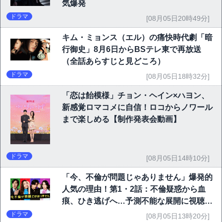
気爆発
ドラマ
[08月05日20時49分]
キム・ミョンス（エル）の痛快時代劇「暗
行御史」8月6日からBSテレ東で再放送
（全話あらすじと見どころ）
ドラマ
[08月05日18時32分]
「恋は飴模様」チョン・ヘイン×ハヨン、
新感覚ロマコメに自信！ロコからノワール
まで楽しめる【制作発表会動画】
ドラマ
[08月05日14時10分]
「今、不倫が問題じゃありません」爆発的
人気の理由！第1・2話：不倫疑惑から血
痕、ひき逃げへ…予測不能な展開に視聴者
熱狂
ドラマ
[08月05日13時20分]