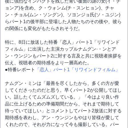
後に強烈なインパクトを残した青い覆面の謎の女(イ・チ
ョンア)を含め、ク・ウォンム(チ・スンヒョン)、チャ
ン・チョル(ムン・ソングン)、ソヨンジョ氏(ソ・ユジン)
らパート1の後半部に登場した人物たちのその後や、彼ら
の関係にも変化がもたらされそうだ。
特に、8日に放送した特番「恋人」パート1「リワインド
フィルム」に出演した主演カップルナムグン·・ンとア
ン・ウンジンもパート2に対する言及と共に視聴者挨拶を
伝え、視聴者の期待感をより一層高めた。
●特番レポート
「恋人」パート1「リワインドフィルム」
ナムグン・ミンは「最善を尽くしたから、多くの方が愛
してくださったのだと思う。早くパート2が公開してほし
い。話したくてムズムズしている。」「今はより良い作
品に仕上げるための準備期間だから、それまで期待して
待っていてほしい」とコメントしてパート2放送に対する
期待感を表わし、アン・ウンジンもやはり皆様が愛して
くれたので、それが力になって今も撮影している。パー