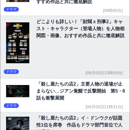
すすめ作品と共に徹底解説
ドラマ
[08時00分]
どこよりも詳しい！「財閥 x 刑事2」キャ
スト・キャラクター（登場人物）を人物相
関図・画像、おすすめ作品と共に徹底解説
ドラマ
[08月05日23時00分]
「殺し屋たちの店2」主要人物の退場が止
まらない…ジアン覚醒で反撃開始 第5・6
話も衝撃展開
ドラマ
[08月05日21時31分]
「殺し屋たちの店2」イ・ドンウクが話題
性1位を席巻 作品もドラマ部門首位で人