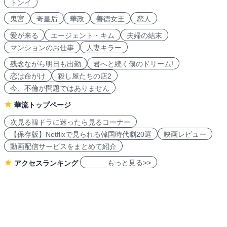
トンイ
鬼宮
奇皇后
華政
善徳女王
恋人
愛が来る
エージェント・キム
夫婦の結末
マンションのお仕事
人妻キラー
残念ながら明日も出勤
君へと続く僕のドリーム!
恋は命がけ
殺し屋たちの店2
今、不倫が問題ではありません
華流トップページ
次見る韓ドラに迷ったら見るコーナー
【保存版】Netflixで見られる韓国時代劇20選
映画レビュー
動画配信サービスをまとめて紹介
もっと見る>>
アクセスランキング
navicon 2007