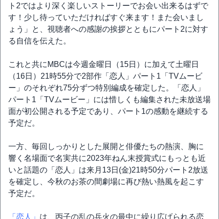
ト2ではより深く楽しいストーリーでお会い出来るはずで
す！少し待っていただければすぐ来ます！また会いまし
ょう」と、視聴者への感謝の挨拶とともにパート2に対す
る自信を伝えた。
これと共にMBCは今週金曜日（15日）に加えて土曜日
（16日）21時55分で2部作「恋人」パート1「TVムービ
ー」のそれぞれ75分ずつ特別編成を確定した。「恋人」
パート1「TVムービー」には惜しくも編集された未放送場
面が初公開される予定であり、パート1の感動を継続する
予定だ。
一方、毎回しっかりとした展開と俳優たちの熱演、胸に
響く名場面で名実共に2023年ねん末授賞式にもっとも近
いと話題の「恋人」は来月13日(金)21時50分パート2放送
を確定し、今秋のお茶の間劇場に再び熱い熱風を起こす
予定だ。
「恋人」
は、丙子の乱の兵火の最中に繰り広げられる恋