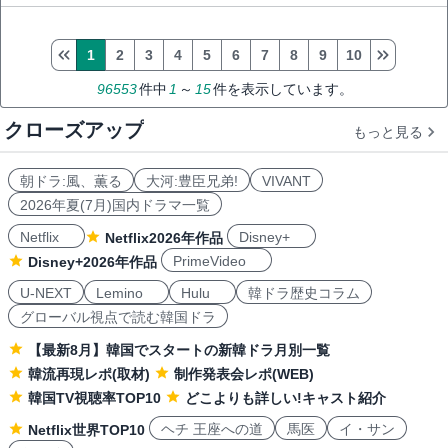
1
2
3
4
5
6
7
8
9
10
96553
件中
1
～
15
件を表示しています。
クローズアップ
もっと見る
朝ドラ:風、薫る
大河:豊臣兄弟!
VIVANT
2026年夏(7月)国内ドラマ一覧
Netflix
Disney+
Netflix2026年作品
PrimeVideo
Disney+2026年作品
U-NEXT
Lemino
Hulu
韓ドラ歴史コラム
グローバル視点で読む韓国ドラ
【最新8月】韓国でスタートの新韓ドラ月別一覧
韓流再現レポ(取材)
制作発表会レポ(WEB)
韓国TV視聴率TOP10
どこよりも詳しい!キャスト紹介
ヘチ 王座への道
馬医
イ・サン
Netflix世界TOP10