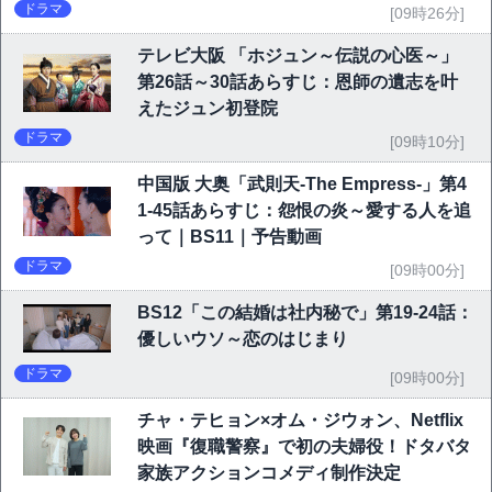
ドラマ
[09時26分]
テレビ大阪 「ホジュン～伝説の心医～」
第26話～30話あらすじ：恩師の遺志を叶
えたジュン初登院
ドラマ
[09時10分]
中国版 大奥「武則天-The Empress-」第4
1-45話あらすじ：怨恨の炎～愛する人を追
って｜BS11｜予告動画
ドラマ
[09時00分]
BS12「この結婚は社内秘で」第19-24話：
優しいウソ～恋のはじまり
ドラマ
[09時00分]
チャ・テヒョン×オム・ジウォン、Netflix
映画『復職警察』で初の夫婦役！ドタバタ
家族アクションコメディ制作決定