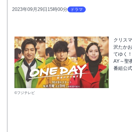
2023年09月29日15時00分
ドラマ
クリス
沢たか
てゆく！
AY～聖
番組公式
©フジテレビ