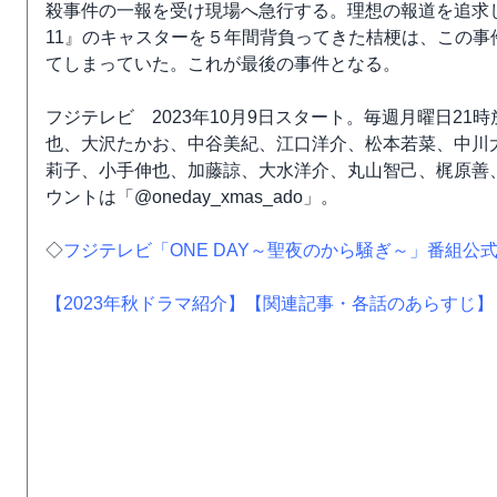
殺事件の一報を受け現場へ急行する。理想の報道を追求
11』のキャスターを５年間背負ってきた桔梗は、この
てしまっていた。これが最後の事件となる。
フジテレビ 2023年10月9日スタート。毎週月曜日21
也、大沢たかお、中谷美紀、江口洋介、松本若菜、中川
莉子、小手伸也、加藤諒、大水洋介、丸山智己、梶原善、今
ウントは「@oneday_xmas_ado」。
◇
フジテレビ「ONE DAY～聖夜のから騒ぎ～」番組公
【2023年秋ドラマ紹介】
【関連記事・各話のあらすじ】