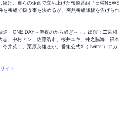
し続け、自らの企画で立ち上げた報道番組『日曜NEWS
事件を番組で扱う事を決めるが、突然番組降板を告げられ
時放送「ONE DAY～聖夜のから騒ぎ～」。出演：二宮和
大志、中村アン、佐藤浩市、桜井ユキ、井之脇海、福本
井英二、栗原英雄ほか。番組公式X（Twitter）アカ
式サイト