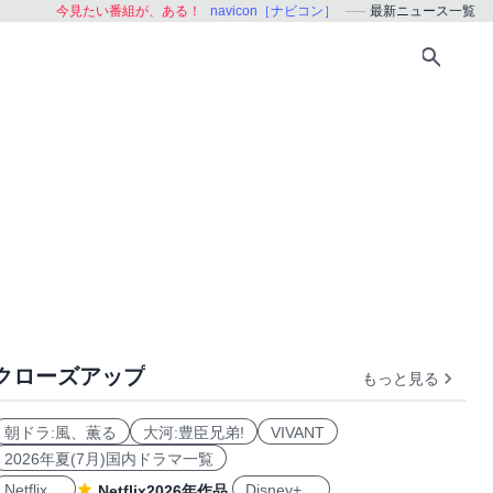
今見たい番組が、ある！
navicon［ナビコン］
最新ニュース一覧
クローズアップ
もっと見る
朝ドラ:風、薫る
大河:豊臣兄弟!
VIVANT
2026年夏(7月)国内ドラマ一覧
Netflix
Disney+
Netflix2026年作品