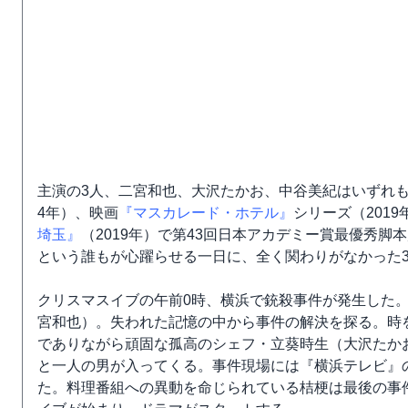
主演の3人、二宮和也、大沢たかお、中谷美紀はいずれも
4年）、映画
『マスカレード・ホテル』
シリーズ（201
埼玉』
（2019年）で第43回日本アカデミー賞最優秀
という誰もが心躍らせる一日に、全く関わりがなかった
クリスマスイブの午前0時、横浜で銃殺事件が発生した
宮和也）。失われた記憶の中から事件の解決を探る。時
でありながら頑固な孤高のシェフ・立葵時生（大沢たか
と一人の男が入ってくる。事件現場には『横浜テレビ』
た。料理番組への異動を命じられている桔梗は最後の事