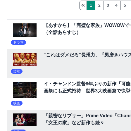
1
2
3
4
5
【あすから】「完璧な家族」WOWOW
（全話あらすじ）
ドラマ
“これはダメだろ”長州力、『男磨きハウ
芸能
イ・チャンドン監督8年ぶりの新作『可
画祭にも正式招待 世界3大映画祭で快挙｜Ne
映画
「親密なリプリー」Prime Video「C
「女王の家」など新作も続々