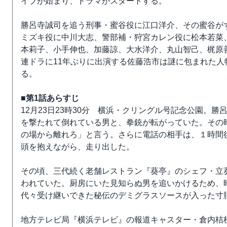
イブが始まり、ドラマがスタートする。
勝呂寺誠司を追う刑事・蜜谷役に江口洋介、その蜜谷が
ミズキ役に中川大志、警部補・狩宮カレン役に松本若菜
本莉子、小手伸也、加藤諒、大水洋介、丸山智己、梶原
連ドラに11年ぶりに出演する佐藤浩市は謎に包まれた人
る。
■第1話あらすじ
12月23日23時30分 横浜・クリングル号記念公園。
を撃たれて倒れている男と、拳銃が転がっていた。その
の場から離れろ」と言う。さらに電話の相手は、１時間
頭を抱えながら、走り出した。
その頃、三代続く老舗レストラン『葵亭』のシェフ・立
われていた。厨房にいた見知らぬ男を追いかけるため、
代々受け継いできた秘伝のデミグラスソースが入った寸
地方テレビ局『横浜テレビ』の報道キャスター・倉内桔