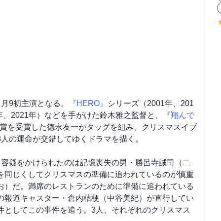
月9初主演となる。
『HERO』
シリーズ（2001年、201
9年、2021年）などを手がけた鈴木雅之監督と、
『翔んで
脚本賞を受賞した徳永友一がタッグを組み、クリスマスイブ
3人の運命が交錯してゆくドラマを描く。
。容疑をかけられたのは記憶喪失の男・勝呂寺誠司（二
を同じくしてクリスマスの準備に追われているのが慎重
お）だ。満席のレストランのために準備に追われている
の報道キャスター・倉内桔梗（中谷美紀）が直行してい
件としてこの事件を追う。3人、それぞれのクリスマス