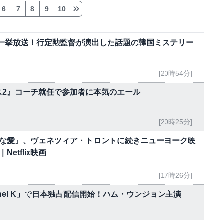
6
7
8
9
10
で一挙放送！行定勲監督が演出した話題の韓国ミステリー
[20時54分]
ス2』コーチ就任で参加者に本気のエール
[20時25分]
能な愛』、ヴェネツィア・トロントに続きニューヨーク映
tflix映画
[17時26分]
hannel K」で日本独占配信開始！ハム・ウンジョン主演