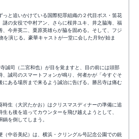
ずっと追いかけている国際犯罪組織の２代目ボス・笛花
、謎の女役で中村アン、さらに桜井ユキ、井之脇海、福
善、今井英二、栗原英雄らが脇を固める。そして、フジ
物を演じる。豪華キャストが一堂に会した月9が始ま
勝呂寺誠司（二宮和也）が目を覚ますと、目の前には頭部
時、誠司のスマートフォンが鳴り、何者かが「今すぐそ
後にある場所まで来るよう誠治に告げる。勝呂寺は痛む
葵時生（大沢たかお）はクリスマスディナーの準備に追
時生も後を追ってカウンターを飛び越えようとして、
胴鍋を倒してしまう。
梗（中谷美紀）は、横浜・クリングル号記念公園での銃