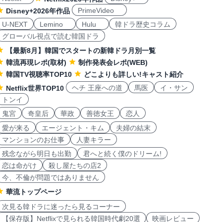
PrimeVideo
Disney+2026年作品
U-NEXT
Lemino
Hulu
韓ドラ歴史コラム
グローバル視点で読む韓国ドラ
【最新8月】韓国でスタートの新韓ドラ月別一覧
韓流再現レポ(取材)
制作発表会レポ(WEB)
韓国TV視聴率TOP10
どこよりも詳しい!キャスト紹介
ヘチ 王座への道
馬医
イ・サン
Netflix世界TOP10
トンイ
鬼宮
奇皇后
華政
善徳女王
恋人
愛が来る
エージェント・キム
夫婦の結末
マンションのお仕事
人妻キラー
残念ながら明日も出勤
君へと続く僕のドリーム!
恋は命がけ
殺し屋たちの店2
今、不倫が問題ではありません
華流トップページ
次見る韓ドラに迷ったら見るコーナー
【保存版】Netflixで見られる韓国時代劇20選
映画レビュー