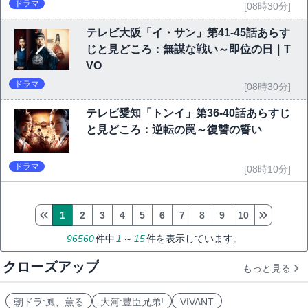
ドラマ
[08時30分]
テレビ大阪「イ・サン」第41-45話あらす
じと見どころ：無謀な戦い～即位の日｜T
VO
ドラマ
[08時30分]
テレビ愛知「トンイ」第36-40話あらすじ
と見どころ：逆転の罠～復讐の誓い
ドラマ
[08時10分]
1
2
3
4
5
6
7
8
9
10
96560
件中
1
～
15
件を表示しています。
クローズアップ
もっと見る
朝ドラ:風、薫る
大河:豊臣兄弟!
VIVANT