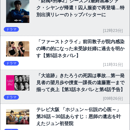
「財閥×刑事2」シーズン1最終黒幕クァ
ク・シヤンが帰還！囚人服姿で再登場…特
別出演リレーのトップバッターに
ドラマ
[12時23分]
「ファーストクライ」前田敦子が院内感染
の噂の的になった未受診妊婦に過去を明か
す【第5話ネタバレ】
ドラマ
[11時31分]
「大追跡」きたろうの死因は事故…第一発
見者の望月歩や捜査一課長の遠藤憲一まで
揃って炎上【第3話ネタバレと第4話予告】
ドラマ
[09時26分]
テレビ大阪 「ホジュン～伝説の心医～」
第26話～30話あらすじ：恩師の遺志を叶
えたジュン初登院