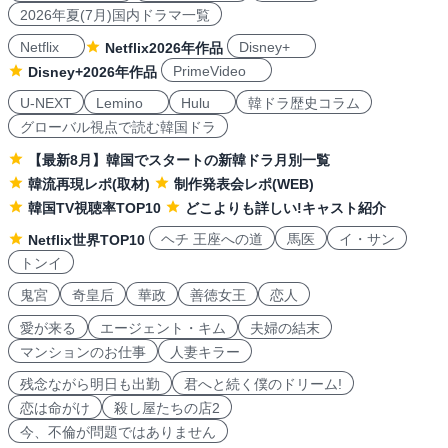
2026年夏(7月)国内ドラマ一覧
Netflix
Disney+
Netflix2026年作品
PrimeVideo
Disney+2026年作品
U-NEXT
Lemino
Hulu
韓ドラ歴史コラム
グローバル視点で読む韓国ドラ
【最新8月】韓国でスタートの新韓ドラ月別一覧
韓流再現レポ(取材)
制作発表会レポ(WEB)
韓国TV視聴率TOP10
どこよりも詳しい!キャスト紹介
ヘチ 王座への道
馬医
イ・サン
Netflix世界TOP10
トンイ
鬼宮
奇皇后
華政
善徳女王
恋人
愛が来る
エージェント・キム
夫婦の結末
マンションのお仕事
人妻キラー
残念ながら明日も出勤
君へと続く僕のドリーム!
恋は命がけ
殺し屋たちの店2
今、不倫が問題ではありません