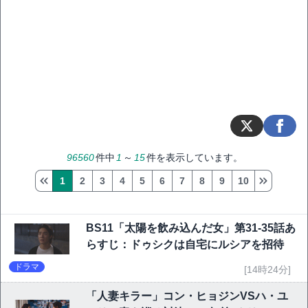
96560
件中
1
～
15
件を表示しています。
1
2
3
4
5
6
7
8
9
10
BS11「太陽を飲み込んだ女」第31-35話あ
らすじ：ドゥシクは自宅にルシアを招待
ドラマ
[14時24分]
「人妻キラー」コン・ヒョジンVSハ・ユ