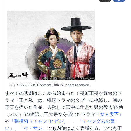
（C）SBS ＆ SBS Contents Hub. All rights reserved.
すべての悲劇はここから始まった！朝鮮王朝が舞台のド
ラマ「王と私」は、韓国ドラマのタブーに挑戦し、初の
宦官を描いた作品、去勢して宮中に仕えた男の役人“内侍
（ネジ）”の物語。三大悪女を描いたドラマ
「女人天下」
や
「張禧嬪（チャン･ヒビン）」
、
「チャングムの誓
い」
、
「イ・サン」
でも内侍はよく登場する。いつも王