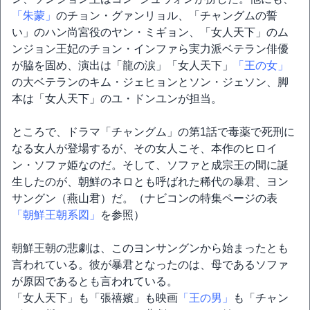
「朱蒙」
のチョン・グァンリョル、「チャングムの誓
い」のハン尚宮役のヤン・ミギョン、「女人天下」のム
ンジョン王妃のチョン・インファら実力派ベテラン俳優
が脇を固め、演出は「龍の涙」「女人天下」
「王の女」
の大ベテランのキム・ジェヒョンとソン・ジェソン、脚
本は「女人天下」のユ・ドンユンが担当。
ところで、ドラマ「チャングム」の第1話で毒薬で死刑に
なる女人が登場するが、その女人こそ、本作のヒロイ
ン・ソファ姫なのだ。そして、ソファと成宗王の間に誕
生したのが、朝鮮のネロとも呼ばれた稀代の暴君、ヨン
サングン（燕山君）だ。（ナビコンの特集ページの表
「朝鮮王朝系図」
を参照）
朝鮮王朝の悲劇は、このヨンサングンから始まったとも
言われている。彼が暴君となったのは、母であるソファ
が原因であるとも言われている。
「女人天下」も「張禧嬪」も映画
「王の男」
も「チャン