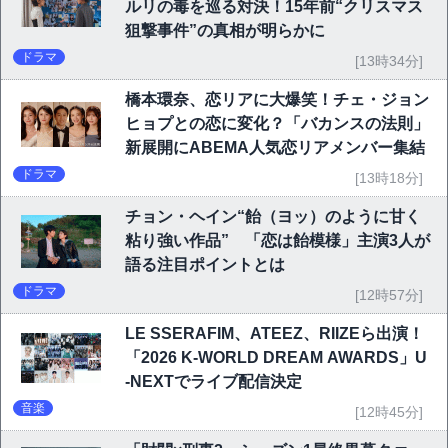
ルリの毒を巡る対決！15年前“クリスマス
狙撃事件”の真相が明らかに
ドラマ
[13時34分]
橋本環奈、恋リアに大爆笑！チェ・ジョン
ヒョプとの恋に変化？「バカンスの法則」
新展開にABEMA人気恋リアメンバー集結
ドラマ
[13時18分]
チョン・ヘイン“飴（ヨッ）のように甘く
粘り強い作品” 「恋は飴模様」主演3人が
語る注目ポイントとは
ドラマ
[12時57分]
LE SSERAFIM、ATEEZ、RIIZEら出演！
「2026 K-WORLD DREAM AWARDS」U
-NEXTでライブ配信決定
音楽
[12時45分]