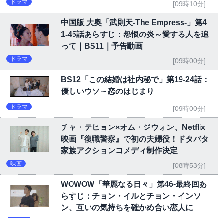
ドラマ
[09時10分]
中国版 大奥「武則天-The Empress-」第4
1-45話あらすじ：怨恨の炎～愛する人を追
って｜BS11｜予告動画
ドラマ
[09時00分]
BS12「この結婚は社内秘で」第19-24話：
優しいウソ～恋のはじまり
ドラマ
[09時00分]
チャ・テヒョン×オム・ジウォン、Netflix
映画『復職警察』で初の夫婦役！ドタバタ
家族アクションコメディ制作決定
映画
[08時53分]
WOWOW「華麗なる日々」第46-最終回あ
らすじ：チョン・イルとチョン・インソ
ン、互いの気持ちを確かめ合い恋人に