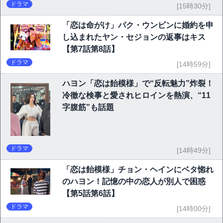
ドラマ
[15時30分]
「恋は命がけ」パク・ウンビンに婚約を申
し込まれたヤン・セジョンの返事はキス
【第7話第8話】
ドラマ
[14時59分]
ハヨン「恋は飴模様」で“反転魅力”炸裂！
冷徹な検事と愛されヒロインを熱演、“11
字腹筋”も話題
ドラマ
[14時49分]
「恋は飴模様」チョン・ヘインにベタ惚れ
のハヨン！記憶の中の恋人が別人で困惑
【第5話第6話】
ドラマ
[14時00分]