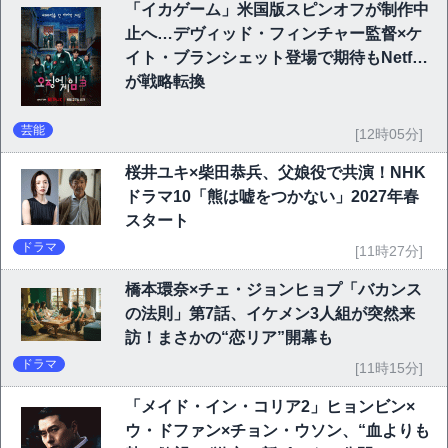
「イカゲーム」米国版スピンオフが制作中
止へ…デヴィッド・フィンチャー監督×ケ
イト・ブランシェット登場で期待もNetflix
が戦略転換
芸能
[12時05分]
桜井ユキ×柴田恭兵、父娘役で共演！NHK
ドラマ10「熊は嘘をつかない」2027年春
スタート
ドラマ
[11時27分]
橋本環奈×チェ・ジョンヒョプ「バカンス
の法則」第7話、イケメン3人組が突然来
訪！まさかの“恋リア”開幕も
ドラマ
[11時15分]
「メイド・イン・コリア2」ヒョンビン×
ウ・ドファン×チョン・ウソン、“血よりも