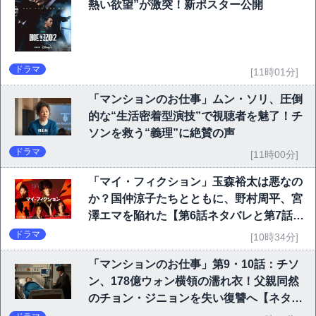
熱い欲望”が激突！新ポスター公開
ドラマ
[11時01分]
「マンションのお仕事」ムン・ソリ、圧倒
的な“生活密着型演技”で視聴者を魅了！チ
ソンを救う“義理”に絶賛の声
ドラマ
[11時00分]
「マイ・フィクション」玉森裕太は悪なの
か？国仲涼子たちとともに、野村周平、宮
澤エマを陥れた【第6話ネタバレと第7話予
告】
ドラマ
[10時34分]
「マンションのお仕事」第9・10話：チソ
ン、178億ウォン横領の濡れ衣！父親同然
のチョン・ジニョンを失い復讐へ【ネタバ
レ】