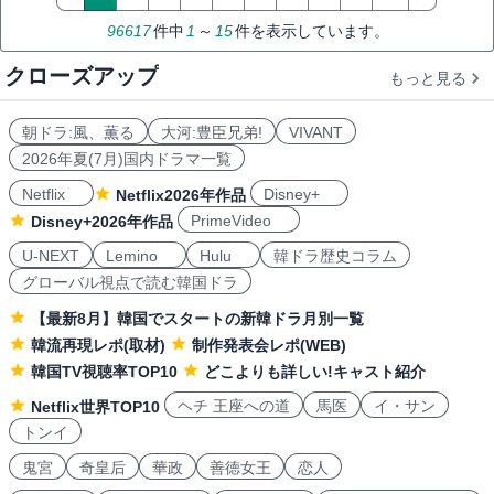
96617
件中
1
～
15
件を表示しています。
クローズアップ
もっと見る
朝ドラ:風、薫る
大河:豊臣兄弟!
VIVANT
2026年夏(7月)国内ドラマ一覧
Netflix
Disney+
Netflix2026年作品
PrimeVideo
Disney+2026年作品
U-NEXT
Lemino
Hulu
韓ドラ歴史コラム
グローバル視点で読む韓国ドラ
【最新8月】韓国でスタートの新韓ドラ月別一覧
韓流再現レポ(取材)
制作発表会レポ(WEB)
韓国TV視聴率TOP10
どこよりも詳しい!キャスト紹介
ヘチ 王座への道
馬医
イ・サン
Netflix世界TOP10
トンイ
鬼宮
奇皇后
華政
善徳女王
恋人