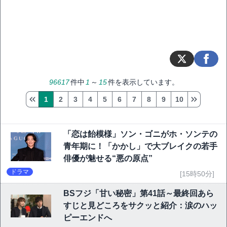
96617
件中
1
～
15
件を表示しています。
1
2
3
4
5
6
7
8
9
10
「恋は飴模様」ソン・ゴニがホ・ソンテの
青年期に！「かかし」で大ブレイクの若手
俳優が魅せる“悪の原点”
ドラマ
[15時50分]
BSフジ「甘い秘密」第41話～最終回あら
すじと見どころをサクッと紹介：涙のハッ
ピーエンドへ