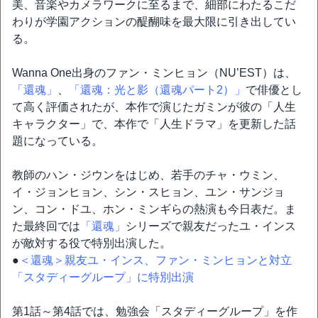
美、音楽やカメラワークに至るまで、細部にわたるこだ
わりが学園アクションの醍醐味を最大限に引き出してい
る。
Wanna One出身のファン・ミンヒョン（NU’EST）は、
「還魂」
、
「還魂：光と影（還魂パート2）」
で俳優とし
て高く評価されたが、本作で演じたガミンが彼の「人生
キャラクター」で、本作で「人生ドラマ」を更新した話
題になっている。
教師のハン・ジウンをはじめ、若手のチャ・ウミン、
イ・ジョンヒョン、シン・スヒョン、ユン・サンジョ
ン、コン・ドユ、ホン・ミンギらの熱演も今日表だ。ま
た最終回では
「還魂」
シリーズで親友だったユ・インス
が敵対する役で特別出演した。
●
＜還魂＞親友ユ・インス、ファン・ミンヒョンと対立
「スタディーグループ」に特別出演
第1話～第4話では、勉強会「スタディーグループ」を作