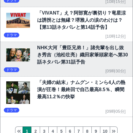
ドラマ
[10時15分]
「VIVANT」え？阿部寛が裏切り？竜星涼
は誘拐とは無縁？堺雅人の涙のわけは？
【第13話ネタバレと第14話予告】
ドラマ
[10時12分]
NHK大河「豊臣兄弟！」諸先輩を出し抜
き秀吉（池松壮亮）織田家筆頭家老へ第30
話ネタバレ第31話予告
ドラマ
[09時30分]
「夫婦の結末」ナムグン・ミンら4人の熱
演が圧巻！最終回で自己最高8.5％、瞬間
最高11.2％の快挙
ドラマ
[09時05分]
1
2
3
4
5
6
7
8
9
10