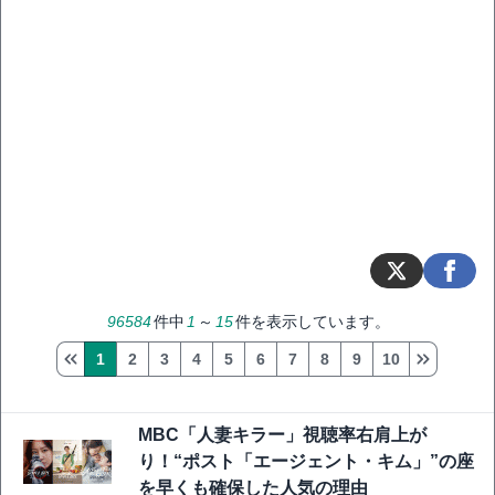
96584
件中
1
～
15
件を表示しています。
1
2
3
4
5
6
7
8
9
10
MBC「人妻キラー」視聴率右肩上が
り！“ポスト「エージェント・キム」”の座
を早くも確保した人気の理由