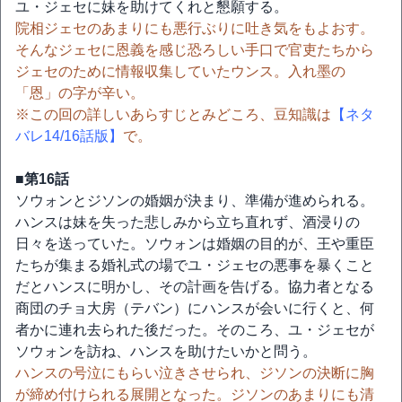
ユ・ジェセに妹を助けてくれと懇願する。
院相ジェセのあまりにも悪行ぶりに吐き気をもよおす。
そんなジェセに恩義を感じ恐ろしい手口で官吏たちから
ジェセのために情報収集していたウンス。入れ墨の
「恩」の字が辛い。
※この回の詳しいあらすじとみどころ、豆知識は
【ネタ
バレ14/16話版】
で。
■第16話
ソウォンとジソンの婚姻が決まり、準備が進められる。
ハンスは妹を失った悲しみから立ち直れず、酒浸りの
日々を送っていた。ソウォンは婚姻の目的が、王や重臣
たちが集まる婚礼式の場でユ・ジェセの悪事を暴くこと
だとハンスに明かし、その計画を告げる。協力者となる
商団のチョ大房（テバン）にハンスが会いに行くと、何
者かに連れ去られた後だった。そのころ、ユ・ジェセが
ソウォンを訪ね、ハンスを助けたいかと問う。
ハンスの号泣にもらい泣きさせられ、ジソンの決断に胸
が締め付けられる展開となった。ジソンのあまりにも清