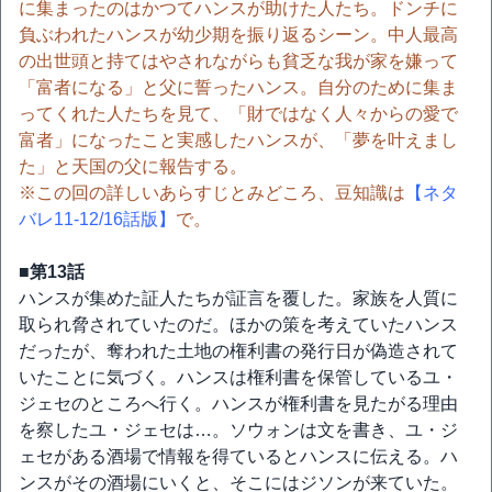
に集まったのはかつてハンスが助けた人たち。ドンチに
負ぶわれたハンスが幼少期を振り返るシーン。中人最高
の出世頭と持てはやされながらも貧乏な我が家を嫌って
「富者になる」と父に誓ったハンス。自分のために集ま
ってくれた人たちを見て、「財ではなく人々からの愛で
富者」になったこと実感したハンスが、「夢を叶えまし
た」と天国の父に報告する。
※この回の詳しいあらすじとみどころ、豆知識は
【ネタ
バレ11-12/16話版】
で。
■第13話
ハンスが集めた証人たちが証言を覆した。家族を人質に
取られ脅されていたのだ。ほかの策を考えていたハンス
だったが、奪われた土地の権利書の発行日が偽造されて
いたことに気づく。ハンスは権利書を保管しているユ・
ジェセのところへ行く。ハンスが権利書を見たがる理由
を察したユ・ジェセは…。ソウォンは文を書き、ユ・ジ
ェセがある酒場で情報を得ているとハンスに伝える。ハ
ンスがその酒場にいくと、そこにはジソンが来ていた。