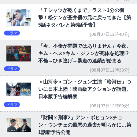
「Ｔシャツが乾くまで」ラスト1分の衝
撃！松ケンが蒼井優の元に戻ってきた【第
5話ネタバレと第6話予告】
ドラマ
[08月07日12時40分]
「今、不倫が問題ではありません」今夜、
キム・ヘス×キム・ジフンが死体を処理!?
不倫→ひき逃げ→暴走の連鎖が始まる
ドラマ
[08月07日12時33分]
＜山河令＞ゴン・ジュン主演「暗河伝」つ
いに日本上陸！映画級アクションが話題、
日本版予告編解禁
ドラマ
[08月07日12時00分]
「財閥 x 刑事2」アン・ボヒョン×チョ
ン・ウンチェの最悪の過去が明らかに…第
1話新予告公開