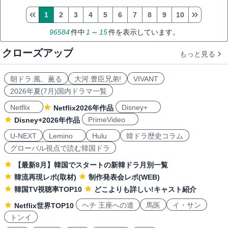
1
2
3
4
5
6
7
8
9
10
96584
件中
1
～
15
件を表示しています。
クローズアップ
もっと見る
朝ドラ:風、薫る
大河:豊臣兄弟!
VIVANT
2026年夏(7月)国内ドラマ一覧
Netflix
Disney+
Netflix2026年作品
PrimeVideo
Disney+2026年作品
U-NEXT
Lemino
Hulu
韓ドラ歴史コラム
グローバル視点で読む韓国ドラ
【最新8月】韓国でスタートの新韓ドラ月別一覧
韓流再現レポ(取材)
制作発表会レポ(WEB)
韓国TV視聴率TOP10
どこよりも詳しい!キャスト紹介
ヘチ 王座への道
馬医
イ・サン
Netflix世界TOP10
トンイ