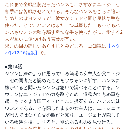
これまで全戦全勝だったハンスも、さすがにユ・ジェセ
相手には苦戦させれている。そんなハンスをさらに追い
詰めたのはヨンジュだ。彼女がジェセと同じ卑怯な手を
使ったことで、ハンスはまた一つ成長した。もっともハ
ンスもウォン大監を騙す卑怯な手を使ったが…。愛する2
人が互いに傷つけあう言葉が辛い。
※この回の詳しいあらすじとみどころ、豆知識は
【ネタ
バレ12/16話版】
で。
■第14話
ジソンは妹のように思っている酒場の女主人が父ユ・ジ
ェセの間者だと認めたことをソウォンに話す。ハンスに
妹がいると聞いたジソンは急いで調べることにする。ソ
ウォンはユ・ジェセの力を削ぐため、派閥内でもめ事を
起こさせるよう国王イ・ヒュルに提案する。ハンスの妹
ウンスであることを隠したままの女主人は、ユ・ジェセ
が恩人ではなく亡父の敵だと知り、ユ・ジェセが隠して
いる帳簿を捜す。すると、別のあるものを見つける。
世話になった院相ユ・ジェセへの恩返しのために、女の