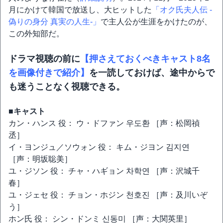
月にかけて韓国で放送し、大ヒットした
「オク氏夫人伝 -
偽りの身分 真実の人生-」
で主人公が生涯をかけたのが、
この外知部だ。
ドラマ視聴の前に
【押さえておくべきキャスト8名
を画像付きで紹介】
を一読しておけば、途中からで
も迷うことなく視聴できる。
■キャスト
カン・ハンス 役： ウ・ドファン 우도환 ［声：松岡禎
丞］
イ・ヨンジュ／ソウォン 役： キム・ジヨン 김지연
［声：明坂聡美］
ユ・ジソン 役： チャ・ハギョン 차학연 ［声：沢城千
春］
ユ・ジェセ 役： チョン・ホジン 천호진 ［声：及川いぞ
う］
ホン氏 役： シン・ドンミ 신동미 ［声：大関英里］