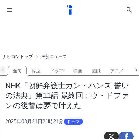
ナビコントップ
最新ニュース
全て
韓流
ドラマ
映画
芸能
アニメ
音
NHK「朝鮮弁護士カン・ハンス 誓い
の法典」第11話-最終回：ウ・ドファ
ンの復讐は夢で叶えた
2025年03月21日21時21分
ドラマ