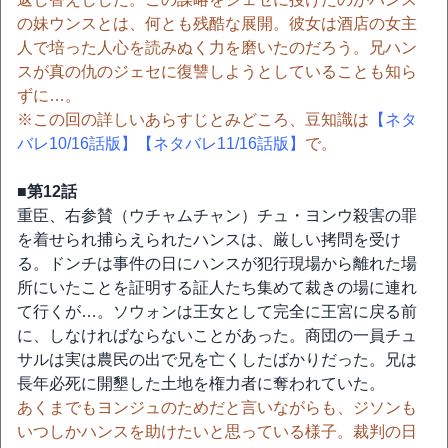
の妹ウンスとは、何とも残酷な展開。彼女は酒店の女主
人で培った人心を読みぬく力を磨いたのだろう。兄ハン
スが真の仇のジェセに復讐しようとしていることも知ら
ずに…。
※この回の詳しいあらすじとみどころ、豆知識は
【ネタ
バレ10/16話版】
【ネタバレ11/16話版】
で。
■第12話
重臣、右参賛（ウチャムチャン）チュ・ヨンウ殺害の罪
を着せられ捕らえられたハンスは、厳しい拷問を受け
る。ドンチは事件の日にハンスが犯行現場から離れた場
所にいたことを証明する証人たち集めて裁きの場に連れ
て行くが…。ソウォンは王女として完全に王宮に戻る前
に、しなければならないことがあった。商団の一員チュ
サルは実は農民の出で兄を亡くしたばかりだった。兄は
長年必死に開墾した土地を権力者に奪われていた。
あくまでもヨンジュのためだと言いながらも、ジソンも
いつしかハンスを助けたいと思っている様子。裁判の日