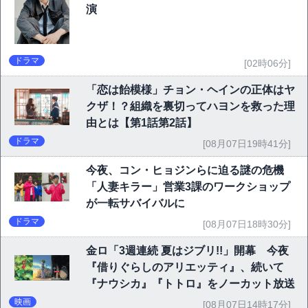
演
ドラマ
[02時06分]
「恋は飴模様」チョン・ヘインの正体はヤ
クザ！？組織を裏切ってハヨンを救った理
由とは【第1話第2話】
ドラマ
[08月07日19時41分]
今夜、コン・ヒョジンらに迫る謎の危機
「人妻キラー」営業3課のワークショップ
が一転サバイバルに
ドラマ
[08月07日18時30分]
金ロ「3週連続 夏はジブリ!!」開幕 今夜
『借りぐらしのアリエッティ』、続いて
『ナウシカ』『トトロ』をノーカット放送
映画
[08月07日14時17分]