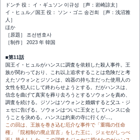
ドンチ 役： イ・ギュソン 이규성 ［声：岩崎諒太］
イ・ヒュル／国王 役： ソン・ゴニ 송건희 ［声：浅沼雅
人］
ほか
［原題］ 조선변호사
［制作］ 2023 年 韓国
■第11話
国王イ・ヒュルがハンスに調査を依頼した殺人事件。王
族が関わっており、これ以上追求することは危険だと考
えたソウォンとジソンは、凶器の持ち主だった使用人の
女性を犯人にして終わらせようとする。だがハンスは、
信念を曲げて真実を葬り去ろうとするソウォンを責め、
調査を続ける。ジソンはソウォンと婚姻すると父ユ・ジ
ェセに告げる。ソウォンはついに王女としてハンスに会
うことを決める。ハンスは約束の寺に行くが…。
この回は、王族を巻き込む厄介な事件で「重職の任命
権」「院相制の廃止宣言」をした王に、ジェセがしっぺ
返し替えしした。この謀略をジェセに授けたのがハンス