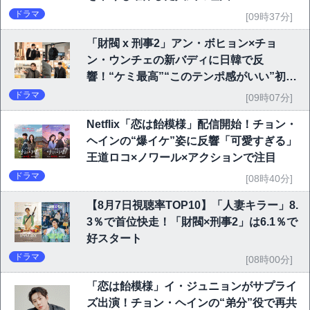
ドラマ
[09時37分]
「財閥 x 刑事2」アン・ボヒョン×チョ
ン・ウンチェの新バディに日韓で反
響！“ケミ最高”“このテンポ感がいい”初回
6.1％で好発進
ドラマ
[09時07分]
Netflix「恋は飴模様」配信開始！チョン・
ヘインの“爆イケ”姿に反響「可愛すぎる」
王道ロコ×ノワール×アクションで注目
ドラマ
[08時40分]
【8月7日視聴率TOP10】「人妻キラー」8.
3％で首位快走！「財閥×刑事2」は6.1％で
好スタート
ドラマ
[08時00分]
「恋は飴模様」イ・ジュニョンがサプライ
ズ出演！チョン・ヘインの“弟分”役で再共