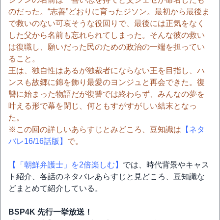
のだった。“志善”どおりに育ったジソン。最初から最後ま
で救いのない可哀そうな役回りで、最後には正気をなく
した父から名前も忘れられてしまった。そんな彼の救い
は復職し、願いだった民のための政治の一端を担ってい
ること。
王は、独自性はあるが独裁者にならない王を目指し、ハ
ンスも故郷に錦を飾り最愛のヨンジュと再会できた。復
讐に始まった物語だが復讐では終わらず、みんなの夢を
叶える形で幕を閉じ、何ともすがすがしい結末となっ
た。
※この回の詳しいあらすじとみどころ、豆知識は
【ネタ
バレ16/16話版】
で。
【「朝鮮弁護士」を2倍楽しむ】
では、時代背景やキャス
ト紹介、各話のネタバレあらすじと見どころ、豆知識な
どまとめて紹介している。
BSP4K 先行一挙放送！