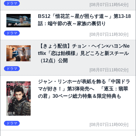
ドラマ
[08月07日11時54分]
BS12「惜花芷～星が照らす道～」第13-18
話：端午節の夜～家族の裏切り
ドラマ
[08月07日11時30分]
【きょう配信】チョン・ヘイン×ハヨンNe
tflix「恋は飴模様」見どころと新スチール
（12点）公開
ドラマ
[08月07日11時02分]
ジャン・リンホーが表紙を飾る「中国ドラ
マが好き！」第3弾発売へ 「逐玉：翡翠
の君」30ページ総力特集＆限定特典も
ドラマ
[08月07日11時00分]