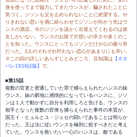
身を使ってまで協力してきたウンスが、騙されたことに
気づく。ジソンも父を止められないことに絶望する。や
りきれない思いを酒に紛らわせてジソンが向かう先はウ
ンスの酒店。今のジソンを温かく出迎えてくれるのは彼
女しかいない。ウンスのお陰で片想いの辛さや多くのこ
とを知った。ウンスにとってもジソンだけが心の拠り所
だった。2人のそれぞれ叶わない恋心があまりにも辛い。
※この回の詳しいあらすじとみどころ、豆知識は
【ネタ
バレ13/16話版】
で。
■第15話
複数の官吏と密通していた罪で捕らえられたハンスの妹
ウンス。妹の窮地に感情的になっているハンスに、ジソ
ンは１人で動かずに自分を利用しろと告げる。ウンスの
相手となった複数の官僚も捕らえられた事件の本質が、
国王イ・ヒュルとユ・ジェセの闘いであることは明らか
だった。王は法に従いウンスを極刑に処すべきだと考え
ていた。ウンスを救いたい一心のハンスは、敵である