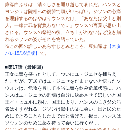
廉潔白ぶりは、清々しさを通り越して哀れだ。ハンスと
ヨンジュは院相への復讐で頭がいっぱい。ジソンの心痛
を理解するのはやはりウンスだけ、「あなたは父上と別
人。一緒に罪を背負わないで…」ウンスの言葉が思い出
される。ウンスの祭祀の後、立ち上がれないほど泣き崩
れるジソンの姿がそれを物語っていた。
※この回の詳しいあらすじとみどころ、豆知識は
【ネタ
バレ15/16話版】
で。
■第17話（最終回）
王女に毒を盛ったとして、ついにユ・ジェセを捕らえ
た。だが、芝居ではユ・ジェセをだませないと悟ったソ
ウォンは、危険を冒して本当に毒を飲み危篤状態に。ハ
ンスはユ・ジェセの刑罰は自分に決めさせてほしいと国
王イ・ヒュルに頼む。国王により、ハンスの亡き父の汚
名はすすがれる。ジソンは獄中の父に会い、国と民のた
めにできることをしたまでだと告げる。後日、ハンスは
ソウォンのために薬を持って会いに行くが…。
ジソンの名前は「善い志を持てと父ジェセが命名したも