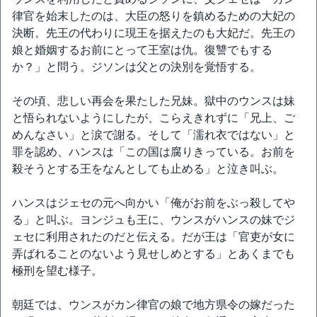
律官を始末したのは、大臣の怒りを鎮めるための大妃の
決断。先王の代わりに現王を据えたのも大妃だ。先王の
娘と婚姻するお前にとって王室は仇。復讐でもする
か？」と問う。ジソンは父との決別を覚悟する。
その頃、悲しい再会を果たした兄妹。獄中のウンスは妹
と悟られないようにしたが、こらえきれずに「兄上、ご
めんなさい」と涙で謝る。そして「濡れ衣ではない」と
罪を認め、ハンスは「この国は腐りきっている。お前を
殺そうとする王をなんとしても止める」と泣き叫ぶ。
ハンスはジェセの元へ向かい「俺がお前をぶっ殺してや
る」と叫ぶ。ヨンジュも王に、ウンスがハンスの妹でジ
ェセに利用されたのだと伝える。だが王は「官吏が女に
弄ばれることのないよう見せしめとする」とあくまでも
極刑を望む様子。
朝廷では、ウンスがカン律官の娘で地方県令の嫁だった