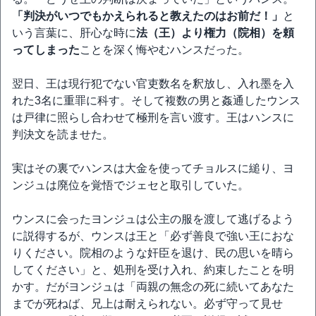
「判決がいつでもかえられると教えたのはお前だ！」
と
いう言葉に、肝心な時に
法（王）より権力（院相）を頼
ってしまった
ことを深く悔やむハンスだった。
翌日、王は現行犯でない官吏数名を釈放し、入れ墨を入
れた3名に重罪に科す。そして複数の男と姦通したウンス
は戸律に照らし合わせて極刑を言い渡す。王はハンスに
判決文を読ませた。
実はその裏でハンスは大金を使ってチョルスに縋り、ヨ
ンジュは廃位を覚悟でジェセと取引していた。
ウンスに会ったヨンジュは公主の服を渡して逃げるよう
に説得するが、ウンスは王と「必ず善良で強い王におな
りください。院相のような奸臣を退け、民の思いを晴ら
してください」と、処刑を受け入れ、約束したことを明
かす。だがヨンジュは「両親の無念の死に続いてあなた
までが死ねば、兄上は耐えられない。必ず守って見せ