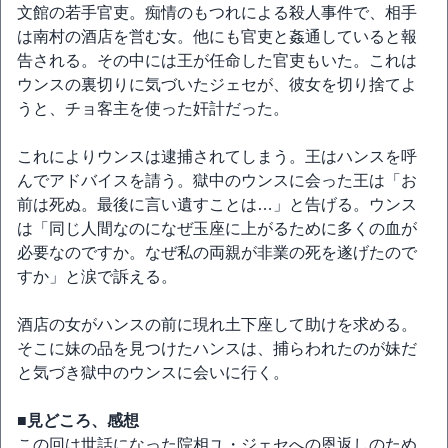
文館の若手官吏。痴情のもつれによる殺人事件で、相手
は南村の酒店を営む女。他にも官吏と姦通していると報
告される。その中には王が任命した官吏もいた。これは
ウンスの裏切りに気づいたジェセが、彼女を切り捨てよ
うと、チョ客主を使った奸計だった。
これによりウンスは逮捕されてしまう。王はハンスを呼
んでアドバイスを請う。獄中のウンスに会った王は「お
前は死ぬ。最後に言い遺すことは…」と告げる。ウンス
は「同じ人間なのになぜ玉座に上がるために多くの血が
必要なのですか。なぜ私の両親が非業の死を遂げたので
すか」と涙で訴える。
酒店の女がハンスの前に現れ土下座して助けを求める。
そこに妹の品を見つけたハンスは、捕らわれたのが妹だ
と気づき獄中のウンスに会いに行く。
■見どころ、感想
この回は世話になった院相ユ・ジェセへの恩返しのため