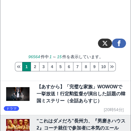
96564
件中
1
～
15
件を表示しています。
1
2
3
4
5
6
7
8
9
10
【あすから】「完璧な家族」WOWOWで
一挙放送！行定勲監督が演出した話題の韓
国ミステリー（全話あらすじ）
ドラマ
[20時54分]
“これはダメだろ”長州力、『男磨きハウス
2』コーチ就任で参加者に本気のエール