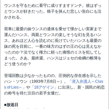
ウンスを守るために看守に成りすますドンチ。彼はずっ
とウンスが好きだった。格子を挟んだ悲しい告白にも泣
かされる。
荷車に最愛の妹ウンスの遺体を乗せて懐かしい実家まで
運んだハンス。両親とウンスの楽しそうな幻を見るハン
ス。あれほど人心を読むのに長けていたハンスも最愛の
妹の死を目前に、一番の味方のはずの王の心は見えなか
ったのか？法でなく権力に頼った痛恨のミスを犯してし
まった。さあ、最終週。ハンスはジェセの命綱の帳簿を
どう使うのか？
登場回数は少なかったものの、圧倒的な存在感を示した
ハン・ソウン（1993年7月8日～）。
「潜入弁護人～Clas
s of Lies～」
や
「18アゲイン」
に出演し、新・国民の初恋
の称号を得た注目の若手女優だ。
■放送日