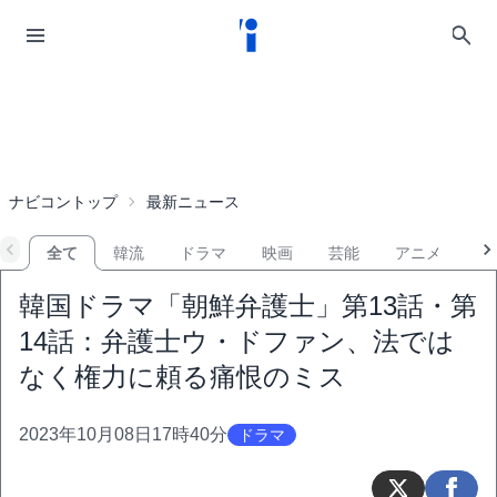
ナビコントップ
最新ニュース
全て
韓流
ドラマ
映画
芸能
アニメ
音
韓国ドラマ「朝鮮弁護士」第13話・第
14話：弁護士ウ・ドファン、法では
なく権力に頼る痛恨のミス
2023年10月08日17時40分
ドラマ