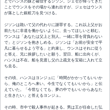
とでハンスの妹と確信するジソン。ジェセが帰ってきた
ことでウンスをその場から連れ出すが、ジェセはウンス
が落とした銀粧刀を見つける。
ジソンは跪いて父の代わりに謝罪する。これ以上父がお
前たちに非道を働かないように、去ってほしいと頼む。
ウンスは「あなたは父上と別人。一緒に罪を背負わない
で」とジソンを抱きしめる。ジソンは「お前が安全で平
凡に暮らせるよう守る」と約束し、ウンスはそれに従う
と答え、兄に挨拶したいと願う。翌日、船に出向くが、
ハンスは不在。船を見渡し父の上疏文を宝箱に入れて立
ち去る。
その頃、ハンスはヨンジュに「時間がかかってもいいか
ら、俺のところへ来い。今生でなくてもいいから」と伝
えていた。「今世なくても、夢の中でもいいからあなた
と生きたい」と答えるヨンジュ。
その時、市中で殺人事件が起きる。男は王が任命した弘