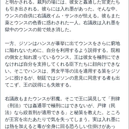
と明かされる。裁判の場には、彼女と姦通した官吏たち
も引き出される。彼らには入れ墨があった。そんな中、
ウンスの自供に右議政イム・サンホが怯える。彼もまた
薬とウンスの色香に惑わされた一人。右議政は入れ墨を
獄中のウンスの前で焼き消した。
一方、ジソンはハンスが暴挙に出てウンスをさらに窮地
に陥れないために、自分を利用するよう説得する。院相
の側女と知れ渡っているウンス。王は彼女を極刑にでき
なければ自分を支持してくれる臣下たちに顔向けできな
い。そこでハンスは、男女平等の法を適用する策をジソ
ンに授けるが、朝廷ではジソンの意見に同意する者も出
てこず、王の説得にも失敗する。
右議政もまたウンスが邪魔。そこで王に謁見して「刑律
（刑法）では姦通罪で極刑にはできないが、戸律（民
法）なら絞首刑が適用できる」と秘策を教えた。ところ
が王宮を出たあたりで気を失ってしまう。実は入れ墨に
は熱を加えると毒が全身に回る恐ろしい仕掛けがあっ