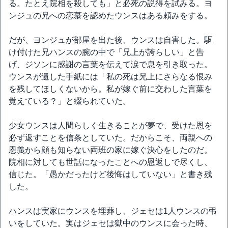
る。たとえ院相を殺しても」と必死の説得を試みる。ヨ
ンジュの兄への恋慕を認めたウンスはある頼みをする。
だが、ヨンジュが部屋を出た後、ウンスは自害した。駆
け付けた兄ハンスの腕の中で「兄上が誇らしい」と告
げ、ジソンに感謝の言葉を伝えて涙で息を引き取った。
ウンスが遺した手紙には「私の死は兄上にさらなる恨み
を残してほしくないから。私が嫁ぐ前に交わした言葉を
覚えている？」と綴られていた。
少女ウンスは人間らしく生きることが夢で、受けた恩を
必ず返すことを信条としていた。だからこそ、両親への
恩義から顔も知らない両班の家に嫁ぐ決心をしたのだ。
院相に対しても世話になったことへの恩返しで尽くし、
信じた。「愚かだったけど後悔はしていない」と書き残
した。
ハンスは実家にウンスを埋葬し、ジェセは1人ウンスの弔
いをしていた。実はジェセは獄中のウンスに会った時、