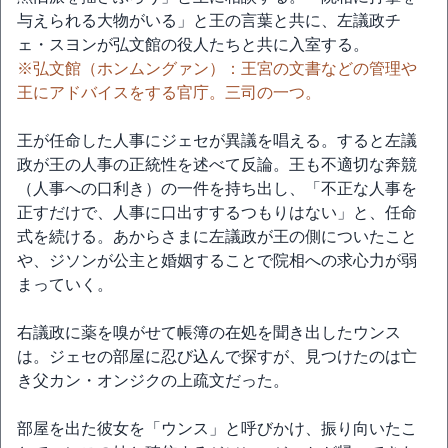
与えられる大物がいる」と王の言葉と共に、左議政チ
ェ・スヨンが弘文館の役人たちと共に入室する。
※弘文館（ホンムングァン）：王宮の文書などの管理や
王にアドバイスをする官庁。三司の一つ。
王が任命した人事にジェセが異議を唱える。すると左議
政が王の人事の正統性を述べて反論。王も不適切な奔競
（人事への口利き）の一件を持ち出し、「不正な人事を
正すだけで、人事に口出すするつもりはない」と、任命
式を続ける。あからさまに左議政が王の側についたこと
や、ジソンが公主と婚姻することで院相への求心力が弱
まっていく。
右議政に薬を嗅がせて帳簿の在処を聞き出したウンス
は。ジェセの部屋に忍び込んで探すが、見つけたのは亡
き父カン・オンジクの上疏文だった。
部屋を出た彼女を「ウンス」と呼びかけ、振り向いたこ