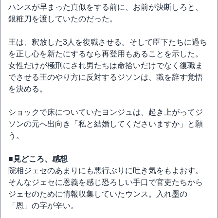
ハンスが早まった真似をする前に、お前が決断しろと、
銀粧刀を渡していたのだった。
王は、釈放した3人を復職させる。そして臣下たちに過ち
を正し心を新たにするなら再登用もあることを示した。
女性だけが極刑にされ男たちは命拾いだけでなく復職ま
でさせる王のやり方に反対するジソンは、職を辞す覚悟
を決める。
ショックで床についていたヨンジュは、起き上がってジ
ソンの元へ出向き「私と結婚してくださいますか」と願
う。
■見どころ、感想
院相ジェセのあまりにも悪行ぶりに吐き気をもよおす。
そんなジェセに恩義を感じ恐ろしい手口で官吏たちから
ジェセのために情報収集していたウンス。入れ墨の
「恩」の字が辛い。