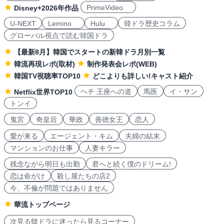
PrimeVideo
Disney+2026年作品
U-NEXT
Lemino
Hulu
韓ドラ歴史コラム
グローバル視点で読む韓国ドラ
【最新8月】韓国でスタートの新韓ドラ月別一覧
韓流再現レポ(取材)
制作発表会レポ(WEB)
韓国TV視聴率TOP10
どこよりも詳しい!キャスト紹介
ヘチ 王座への道
馬医
イ・サン
Netflix世界TOP10
トンイ
鬼宮
奇皇后
華政
善徳女王
恋人
愛が来る
エージェント・キム
夫婦の結末
マンションのお仕事
人妻キラー
残念ながら明日も出勤
君へと続く僕のドリーム!
恋は命がけ
殺し屋たちの店2
今、不倫が問題ではありません
華流トップページ
次見る韓ドラに迷ったら見るコーナー