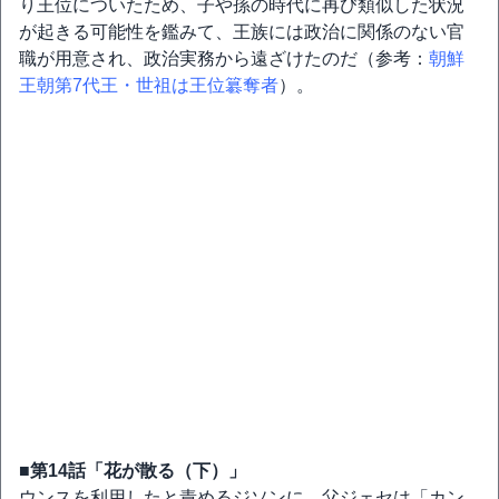
り王位についたため、子や孫の時代に再び類似した状況
が起きる可能性を鑑みて、王族には政治に関係のない官
職が用意され、政治実務から遠ざけたのだ（参考：
朝鮮
王朝第7代王・世祖は王位簒奪者
）。
■第14話「花が散る（下）」
ウンスを利用したと責めるジソンに、父ジェセは「カン