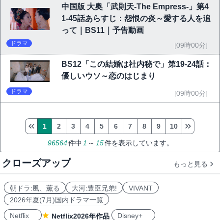
中国版 大奥「武則天-The Empress-」第4
1-45話あらすじ：怨恨の炎～愛する人を追
って｜BS11｜予告動画
ドラマ
[09時00分]
BS12「この結婚は社内秘で」第19-24話：
優しいウソ～恋のはじまり
ドラマ
[09時00分]
1
2
3
4
5
6
7
8
9
10
96564
件中
1
～
15
件を表示しています。
クローズアップ
もっと見る
朝ドラ:風、薫る
大河:豊臣兄弟!
VIVANT
2026年夏(7月)国内ドラマ一覧
Netflix
Disney+
Netflix2026年作品