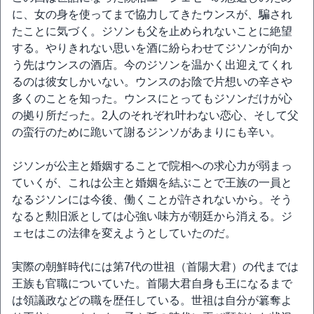
に、女の身を使ってまで協力してきたウンスが、騙され
たことに気づく。ジソンも父を止められないことに絶望
する。やりきれない思いを酒に紛らわせてジソンが向か
う先はウンスの酒店。今のジソンを温かく出迎えてくれ
るのは彼女しかいない。ウンスのお陰で片想いの辛さや
多くのことを知った。ウンスにとってもジソンだけが心
の拠り所だった。2人のそれぞれ叶わない恋心、そして父
の蛮行のために跪いて謝るジンソがあまりにも辛い。
ジソンが公主と婚姻することで院相への求心力が弱まっ
ていくが、これは公主と婚姻を結ぶことで王族の一員と
なるジソンには今後、働くことが許されないから。そう
なると勲旧派としては心強い味方が朝廷から消える。ジ
ェセはこの法律を変えようとしていたのだ。
実際の朝鮮時代には第7代の世祖（首陽大君）の代までは
王族も官職についていた。首陽大君自身も王になるまで
は領議政などの職を歴任している。世祖は自分が簒奪よ