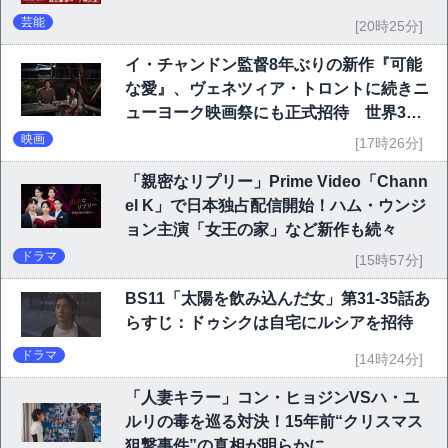
芸能
[20時25分]
イ・チャンドン監督8年ぶりの新作『可能
な愛』、ヴェネツィア・トロントに続きニ
ューヨーク映画祭にも正式招待 世界3大
映画祭で快挙｜Netflix映画
映画
[17時26分]
「親密なリプリー」Prime Video「Chann
el K」で日本独占配信開始！ハム・ウンジ
ョン主演「女王の家」など新作も続々
ドラマ
[15時57分]
BS11「太陽を飲み込んだ女」第31-35話あ
らすじ：ドゥシクは自宅にルシアを招待
ドラマ
[14時24分]
「人妻キラー」コン・ヒョジンVSハ・ユ
ルリの毒を巡る対決！15年前“クリスマス
狙撃事件”の真相が明らかに