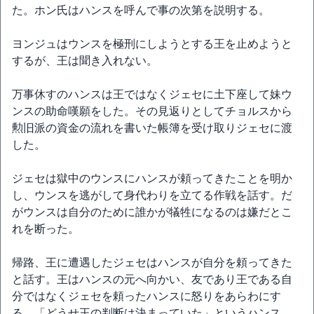
た。ホン氏はハンスを呼んで事の次第を説明する。
ヨンジュはウンスを極刑にしようとする王を止めようと
するが、王は聞き入れない。
万事休すのハンスは王ではなくジェセに土下座して妹ウ
ンスの助命嘆願をした。その見返りとしてチョルスから
勲旧派の資金の流れを書いた帳簿を受け取りジェセに渡
した。
ジェセは獄中のウンスにハンスが頼ってきたことを明か
し、ウンスを逃がして身代わりを立てる作戦を話す。だ
がウンスは自分のために誰かが犠牲になるのは嫌だとこ
れを断った。
帰路、王に遭遇したジェセはハンスが自分を頼ってきた
と話す。王はハンスの元へ向かい、友であり王である自
分ではなくジェセを頼ったハンスに怒りをあらわにす
る。「どうせ王の判断は決まっていた」というハンス。