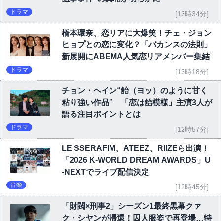
ドラマ
[13時34分]
橋本環奈、恋リアに大爆笑！チェ・ジョン
ヒョプとの恋に変化？「バカンスの法則」
新展開にABEMA人気恋リアメンバー集結
ドラマ
[13時18分]
チョン・ヘイン“飴（ヨッ）のように甘く
粘り強い作品” 「恋は飴模様」主演3人が
語る注目ポイントとは
ドラマ
[12時57分]
LE SSERAFIM、ATEEZ、RIIZEら出演！
「2026 K-WORLD DREAM AWARDS」U
-NEXTでライブ配信決定
音楽
[12時45分]
「財閥×刑事2」シーズン1最終黒幕クァ
ク・シヤンが帰還！囚人服姿で再登場…特