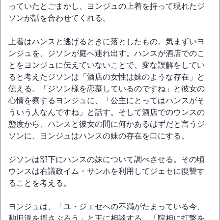
っていたとごまかし、ヨンジュの上着を持って現れたジ
ソンが話を合わせてくれる。
上着はハンスと逃げるときに落としたもの。気まずいヨ
ンジュを、ジソンが庭へ連れ出す。ハンスが酒店でのこ
とをヨンジュに伝えていないことで、変な誤解をしてい
ると考えたジソンは「酒店の女性は妹のような存在」と
伝える。「ジソン様を恋慕しているのですね」と彼女の
心情を察するヨンジュに、「公主にとってはハンスがそ
ういう人なんですね」と話す。そして酒店でのウンスの
態度から、ハンスと彼女の間に何かあるはずだと言うジ
ソンに、ヨンジュはハンスの妹の存在を口にする。
ジソンは部下にハンスの妹について調べさせる。その頃
ウンスは右議政イム・サンホを利用してジェセに復讐す
ることを考える。
ヨンジュは、「ユ・ジェセへの不満がたまっている今、
勲旧派を揺さぶろう」と王に相談する。「院相に打撃を