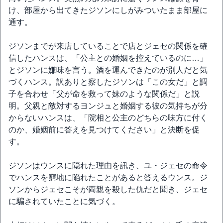
け、部屋から出てきたジソンにしがみついたまま部屋に
通す。
ジソンまでが来店していることで店とジェセの関係を確
信したハンスは、「公主との婚姻を控えているのに…」
とジソンに嫌味を言う。酒を運んできたのが別人だと気
づくハンス。訳ありと察したジソンは「この女だ」と調
子を合わせ「父が命を救って妹のような関係だ」と説
明。父親と敵対するヨンジュと婚姻する彼の気持ちが分
からないハンスは、「院相と公主のどちらの味方に付く
のか、婚姻前に答えを見つけてください」と決断を促
す。
ジソンはウンスに隠れた理由を訊き、ユ・ジェセの命令
でハンスを窮地に陥れたことがあると答えるウンス。ジ
ソンからジェセこそが両親を殺した仇だと聞き、ジェセ
に騙されていたことに気づく。