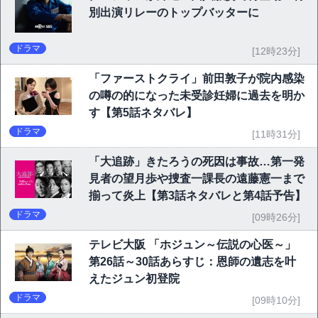
別出演リレーのトップバッターに
ドラマ
[12時23分]
「ファーストクライ」前田敦子が院内感染
の噂の的になった未受診妊婦に過去を明か
す【第5話ネタバレ】
ドラマ
[11時31分]
「大追跡」きたろうの死因は事故…第一発
見者の望月歩や捜査一課長の遠藤憲一まで
揃って炎上【第3話ネタバレと第4話予告】
ドラマ
[09時26分]
テレビ大阪 「ホジュン～伝説の心医～」
第26話～30話あらすじ：恩師の遺志を叶
えたジュン初登院
ドラマ
[09時10分]