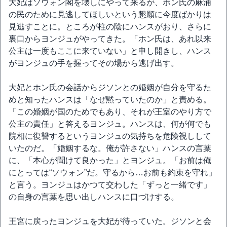
大妃はソウォン閣を壊しにやって来るが、ホン氏の麻浦
の民のために見逃してほしいという懇願に今度ばかりは
見逃すことに。ところが柱の陰にハンスがおり、さらに
裏口からヨンジュがやってきた。「ホン氏は、あれ以来
公主は一度もここに来ていない」と申し開きし、ハンス
がヨンジュの手を握ってその場から逃げ出す。
大妃とホン氏の会話からジソンとの婚姻が自分を守るた
めと知ったハンスは「なぜ黙っていたのか」と責める。
「この婚姻が国のためでもあり、それが王室のやり方で
公主の責任」と答えるヨンジュ。ハンスは、何が何でも
院相に復讐するというヨンジュの気持ちを危険視しして
いたのだ。「婚姻するな。俺が許さない」ハンスの言葉
に、「本心が聞けて良かった」とヨンジュ。「お前は俺
にとっては“ソウォン”だ。守るから…お前も約束を守れ」
と言う。ヨンジュはかつて交わした「ずっと一緒です」
の自身の言葉を思い出しハンスに口づけする。
王宮に戻ったヨンジュを大妃が待っていた。ジソンと会