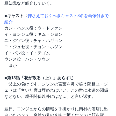
豆知識など紹介していく。
■キャスト
⇒
押さえておくべきキャスト8名を画像付きで
紹介
カン・ハンス役：ウ・ドファン
イ・ヨンジュ役：キム・ジヨン
ユ・ジソン役：チャ・ハギョン
ユ・ジュセ役：チョン・ホジン
イ・バン役：イ・テゴム
ウンス役：ハン・ソウン
ほか
■第13話「花が散る（上）」あらすじ
「父上の負けです」ジソンの言葉を鼻で笑う院相ユ・ジ
ェセは「空いた席は埋めればいい。この世に永遠の関係
などない。親子関係以外にはな…」と言い返す。
翌日、ヨンジュからの情報を手掛かりに南村の酒店に出
向いたハンス。突然の兄の来訪に驚くウンスは顔を背