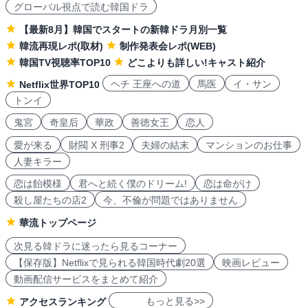
グローバル視点で読む韓国ドラ
【最新8月】韓国でスタートの新韓ドラ月別一覧
韓流再現レポ(取材)
制作発表会レポ(WEB)
韓国TV視聴率TOP10
どこよりも詳しい!キャスト紹介
ヘチ 王座への道
馬医
イ・サン
Netflix世界TOP10
トンイ
鬼宮
奇皇后
華政
善徳女王
恋人
愛が来る
財閥 X 刑事2
夫婦の結末
マンションのお仕事
人妻キラー
恋は飴模様
君へと続く僕のドリーム!
恋は命がけ
殺し屋たちの店2
今、不倫が問題ではありません
華流トップページ
次見る韓ドラに迷ったら見るコーナー
【保存版】Netflixで見られる韓国時代劇20選
映画レビュー
動画配信サービスをまとめて紹介
もっと見る>>
アクセスランキング