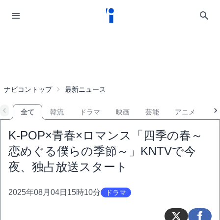
ナビコントップ
最新ニュース
全て
韓流
ドラマ
映画
芸能
アニメ
音
K-POP×青春×ロマンス「四季の春～
恋めぐる僕らの季節～」KNTVで今
夜、独占放送スタート
2025年08月04日15時10分
ドラマ