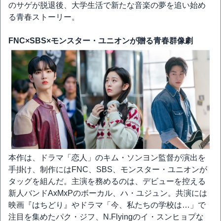
のサゲが脱退後、大学生活で新たな音楽の夢を追い始め
る青春ストーリー。
FNC×SBS×モンスター・ユニオンが贈る青春群像劇
本作は、ドラマ「恋人」のキム・ソンヨン監督が演出を
手掛け、制作にはFNC、SBS、モンスター・ユニオンが
タッグを組んだ。主演を務めるのは、デビューを控える
新人バンドAxMxPのボーカル、ハ・ユジュン。共演には
映画『はちどり』やドラマ「今、私たちの学校は…」で
注目を集めたパク・ジフ、N.Flyingのイ・スンヒョプな