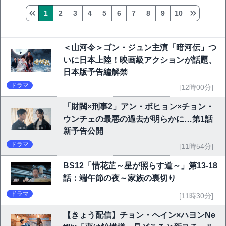
1
2
3
4
5
6
7
8
9
10
＜山河令＞ゴン・ジュン主演「暗河伝」つ
いに日本上陸！映画級アクションが話題、
日本版予告編解禁
ドラマ
[12時00分]
「財閥×刑事2」アン・ボヒョン×チョン・
ウンチェの最悪の過去が明らかに…第1話
新予告公開
ドラマ
[11時54分]
BS12「惜花芷～星が照らす道～」第13-18
話：端午節の夜～家族の裏切り
ドラマ
[11時30分]
【きょう配信】チョン・ヘイン×ハヨンNe