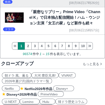
映画祭で快挙｜Netflix映画
映画
[08月06日17時26分]
「親密なリプリー」Prime Video「Chann
el K」で日本独占配信開始！ハム・ウンジ
ョン主演「女王の家」など新作も続々
ドラマ
[08月06日15時57分]
1
2
3
4
5
6
7
8
9
10
96574
件中
1
～
15
件を表示しています。
クローズアップ
もっと見る
朝ドラ:風、薫る
大河:豊臣兄弟!
VIVANT
2026年夏(7月)国内ドラマ一覧
Netflix
Disney+
Netflix2026年作品
PrimeVideo
Disney+2026年作品
U-NEXT
Lemino
Hulu
韓ドラ歴史コラム