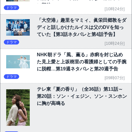
に期待
ドラマ
[10時24分]
「大空港」趣里をマミィ、眞栄田郷敦をダ
ディと話しかけたルイスは父のDVを知っ
ていた【第3話ネタバレと第4話予告】
ドラマ
[10時24分]
NHK朝ドラ「風、薫る」赤痢を封じ込め
た見上愛と上坂樹里の看護婦としての手腕
に脱帽…第19週ネタバレと第20週予告
ドラマ
[09時07分]
テレ東「夏の香り」（全36話）第11話～
第20話：ソン・イェジン、ソン・スンホン
に胸が高鳴る