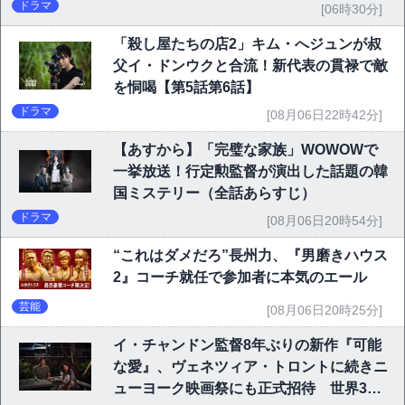
ドラマ
[06時30分]
「殺し屋たちの店2」キム・へジュンが叔
父イ・ドンウクと合流！新代表の貫禄で敵
を恫喝【第5話第6話】
ドラマ
[08月06日22時42分]
【あすから】「完璧な家族」WOWOWで
一挙放送！行定勲監督が演出した話題の韓
国ミステリー（全話あらすじ）
ドラマ
[08月06日20時54分]
“これはダメだろ”長州力、『男磨きハウス
2』コーチ就任で参加者に本気のエール
芸能
[08月06日20時25分]
イ・チャンドン監督8年ぶりの新作『可能
な愛』、ヴェネツィア・トロントに続きニ
ューヨーク映画祭にも正式招待 世界3大