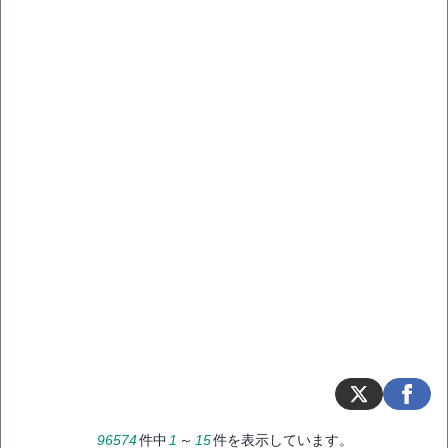
96574
件中
1
～
15
件を表示しています。