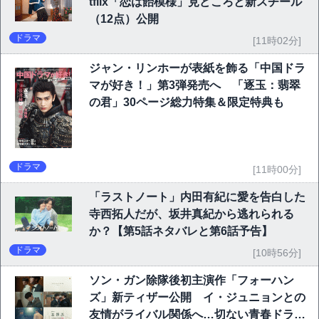
tflix「恋は飴模様」見どころと新スチール
（12点）公開
ドラマ
[11時02分]
ジャン・リンホーが表紙を飾る「中国ドラ
マが好き！」第3弾発売へ 「逐玉：翡翠
の君」30ページ総力特集＆限定特典も
ドラマ
[11時00分]
「ラストノート」内田有紀に愛を告白した
寺西拓人だが、坂井真紀から逃れられる
か？【第5話ネタバレと第6話予告】
ドラマ
[10時56分]
ソン・ガン除隊後初主演作「フォーハン
ズ」新ティザー公開 イ・ジュニョンとの
友情がライバル関係へ…切ない青春ドラマ