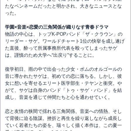
たなペンネームだったと明かされ、大きなニュースとな
った。
学園×音楽×恋愛の三角関係が織りなす青春ドラマ
物語の中心は、トップK-POPバンド「ザ・クラウン」の
リーダー・サゲ。ワールドチャート1位の快挙を成し遂げ
た直後、酔って所属事務所代表を殴ってしまったサゲ
は、謹慎のため大学へ“出戻り”することに。
復学初日、雨の中で出会った少女・ボムのオルゴールの
音に導かれたサゲは、初めての恋に落ちる。しかし、彼
女に想いを寄せるエリート医学部生・テヤンと衝突。や
がて、サゲは自身のバンド「トゥ・サゲ・バンド」を結
成し、音楽を通じて仲間たちと心を通わせていく。
恋と友情の狭間で揺れる三角関係、音楽への情熱、そし
て背後に迫る陰謀。挫折と再生を繰り返しながら成長し
ていく若者たちの姿を、瑞々しく描く本作は、この夏一