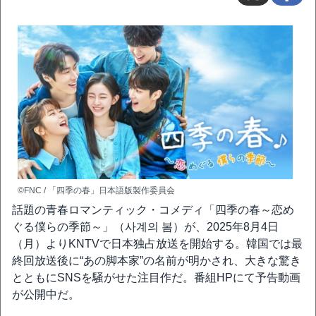
©FNC / 「四季の春」日本語版製作委員会
話題の青春ロマンティック・コメディ「四季の春～恋め
ぐる僕らの季節～」（사계의 봄）が、2025年8月4日
（月）よりKNTVで日本独占放送を開始する。韓国では最
終回放送後に“あの脚本家”の名前が明かされ、大きな驚き
とともにSNSを騒がせた注目作だ。番組HPにて予告動画
が公開中だ。