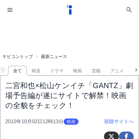
ナビコントップ
最新ニュース
全て
韓流
ドラマ
映画
芸能
アニメ
音
二宮和也×松山ケンイチ「GANTZ」劇
場予告編が遂にサイトで解禁！映画
の全貌をチェック！
2010年10月02日12時13分
視聴サイトへ
映画