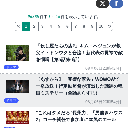
96565
件中
1
～
15
件を表示しています。
1
2
3
4
5
6
7
8
9
10
「殺し屋たちの店2」キム・へジュンが叔
父イ・ドンウクと合流！新代表の貫禄で敵
を恫喝【第5話第6話】
ドラマ
[08月06日22時42分]
【あすから】「完璧な家族」WOWOWで
一挙放送！行定勲監督が演出した話題の韓
国ミステリー（全話あらすじ）
ドラマ
[08月06日20時54分]
“これはダメだろ”長州力、『男磨きハウス
2』コーチ就任で参加者に本気のエール