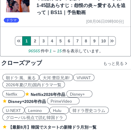
1-45話あらすじ：怨恨の炎～愛する人を追
って｜BS11｜予告動画
ドラマ
[08月06日09時00分]
1
2
3
4
5
6
7
8
9
10
96565
件中
1
～
15
件を表示しています。
クローズアップ
もっと見る
朝ドラ:風、薫る
大河:豊臣兄弟!
VIVANT
2026年夏(7月)国内ドラマ一覧
Netflix
Disney+
Netflix2026年作品
PrimeVideo
Disney+2026年作品
U-NEXT
Lemino
Hulu
韓ドラ歴史コラム
グローバル視点で読む韓国ドラ
【最新8月】韓国でスタートの新韓ドラ月別一覧