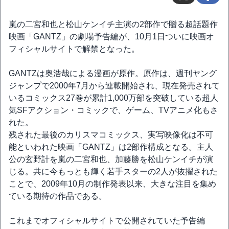
嵐の二宮和也と松山ケンイチ主演の2部作で贈る超話題作
映画「GANTZ」の劇場予告編が、10月1日ついに映画オ
フィシャルサイトで解禁となった。
GANTZは奥浩哉による漫画が原作。原作は、週刊ヤング
ジャンプで2000年7月から連載開始され、現在発売されて
いるコミックス27巻が累計1,000万部を突破している超人
気SFアクション・コミックで、ゲーム、TVアニメ化もさ
れた。
残された最後のカリスマコミックス、実写映像化は不可
能といわれた映画「GANTZ」は2部作構成となる。主人
公の玄野計を嵐の二宮和也、加藤勝を松山ケンイチが演
じる。共に今もっとも輝く若手スターの2人が抜擢された
ことで、2009年10月の制作発表以来、大きな注目を集め
ている期待の作品である。
これまでオフィシャルサイトで公開されていた予告編