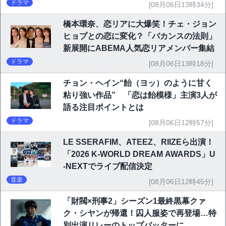
ドラマ
[08月06日13時34分]
橋本環奈、恋リアに大爆笑！チェ・ジョン
ヒョプとの恋に変化？「バカンスの法則」
新展開にABEMA人気恋リアメンバー集結
ドラマ
[08月06日13時18分]
チョン・ヘイン“飴（ヨッ）のように甘く
粘り強い作品” 「恋は飴模様」主演3人が
語る注目ポイントとは
ドラマ
[08月06日12時57分]
LE SSERAFIM、ATEEZ、RIIZEら出演！
「2026 K-WORLD DREAM AWARDS」U
-NEXTでライブ配信決定
音楽
[08月06日12時45分]
「財閥×刑事2」シーズン1最終黒幕クァ
ク・シヤンが帰還！囚人服姿で再登場…特
別出演リレーのトップバッターに