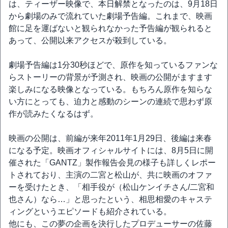
は、ティーザー映像で、本日解禁となったのは、9月18日
から劇場のみで流れていた劇場予告編。これまで、映画
館に足を運ばないと観られなかった予告編が観られると
あって、公開以来アクセスが殺到している。
劇場予告編は1分30秒ほどで、原作を知っているファンな
らストーリーの背景が予測され、映画の公開がますます
楽しみになる映像となっている。もちろん原作を知らな
い方にとっても、迫力と感動のシーンの連続で思わず原
作が読みたくなるはず。
映画の公開は、前編が来年2011年1月29日、後編は来春
になる予定。映画オフィシャルサイトには、8月5日に開
催された「GANTZ」製作報告会見の様子も詳しくレポー
トされており、主演の二宮と松山が、共に映画のオファ
ーを受けたとき、「相手役が（松山ケンイチさん/二宮和
也さん）なら…」と思ったという、相思相愛のキャステ
ィングというエピソードも紹介されている。
他にも、この夢の企画を決行したプロデューサーの佐藤