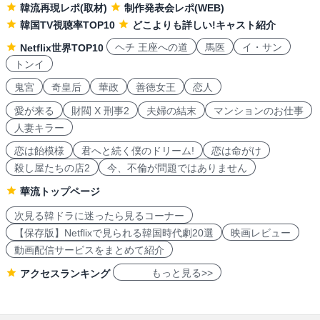
韓流再現レポ(取材)
制作発表会レポ(WEB)
韓国TV視聴率TOP10
どこよりも詳しい!キャスト紹介
ヘチ 王座への道
馬医
イ・サン
Netflix世界TOP10
トンイ
鬼宮
奇皇后
華政
善徳女王
恋人
愛が来る
財閥 X 刑事2
夫婦の結末
マンションのお仕事
人妻キラー
恋は飴模様
君へと続く僕のドリーム!
恋は命がけ
殺し屋たちの店2
今、不倫が問題ではありません
華流トップページ
次見る韓ドラに迷ったら見るコーナー
【保存版】Netflixで見られる韓国時代劇20選
映画レビュー
動画配信サービスをまとめて紹介
もっと見る>>
アクセスランキング