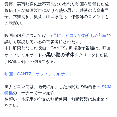
貴博、実写映像化は不可能といわれた映画を監督した佐
藤信介らが映画製作にかける熱い思い、共演の吉高由里
子、本郷奏多、夏菜、山田孝之ら、俳優陣のコメントも
興味深い。
映画の内容については、
7月にナビコンで紹介した記事
で
詳しく解説しているので参考にされたい。
本日解禁となった映画「GANTZ」劇場版予告編は、映画
黒い謎の球体
オフィシャルサイトの
をクリックした後、
[TRAILER]から視聴できる。
映画「GANTZ」オフィシャルサイト
※ナビコンでは、過去に紹介した嵐関連の動画を
嵐のCM
特集
のコーナーで一挙紹介。
お願い：本記事の全文の無断使用・無断複製はお止めく
ださい。