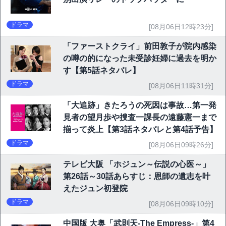
ドラマ
[08月06日12時23分]
「ファーストクライ」前田敦子が院内感染
の噂の的になった未受診妊婦に過去を明か
す【第5話ネタバレ】
ドラマ
[08月06日11時31分]
「大追跡」きたろうの死因は事故…第一発
見者の望月歩や捜査一課長の遠藤憲一まで
揃って炎上【第3話ネタバレと第4話予告】
ドラマ
[08月06日09時26分]
テレビ大阪 「ホジュン～伝説の心医～」
第26話～30話あらすじ：恩師の遺志を叶
えたジュン初登院
ドラマ
[08月06日09時10分]
中国版 大奥「武則天-The Empress-」第4