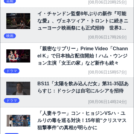
芸能
[08月06日20時25分]
イ・チャンドン監督8年ぶりの新作『可能
な愛』、ヴェネツィア・トロントに続きニ
ューヨーク映画祭にも正式招待 世界3大
映画祭で快挙｜Netflix映画
映画
[08月06日17時26分]
「親密なリプリー」Prime Video「Chann
el K」で日本独占配信開始！ハム・ウンジ
ョン主演「女王の家」など新作も続々
ドラマ
[08月06日15時57分]
BS11「太陽を飲み込んだ女」第31-35話あ
らすじ：ドゥシクは自宅にルシアを招待
ドラマ
[08月06日14時24分]
「人妻キラー」コン・ヒョジンVSハ・ユ
ルリの毒を巡る対決！15年前“クリスマス
狙撃事件”の真相が明らかに