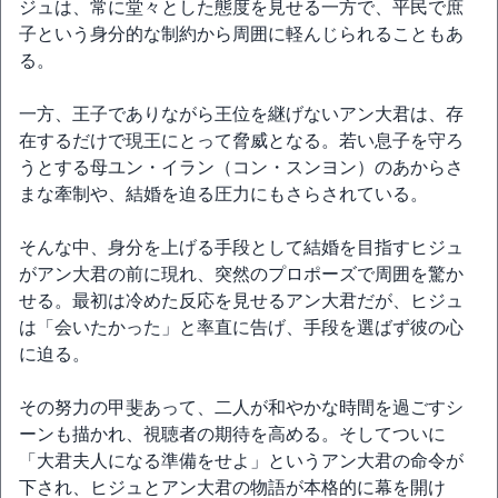
ジュは、常に堂々とした態度を見せる一方で、平民で庶
子という身分的な制約から周囲に軽んじられることもあ
る。
一方、王子でありながら王位を継げないアン大君は、存
在するだけで現王にとって脅威となる。若い息子を守ろ
うとする母ユン・イラン（コン・スンヨン）のあからさ
まな牽制や、結婚を迫る圧力にもさらされている。
そんな中、身分を上げる手段として結婚を目指すヒジュ
がアン大君の前に現れ、突然のプロポーズで周囲を驚か
せる。最初は冷めた反応を見せるアン大君だが、ヒジュ
は「会いたかった」と率直に告げ、手段を選ばず彼の心
に迫る。
その努力の甲斐あって、二人が和やかな時間を過ごすシ
ーンも描かれ、視聴者の期待を高める。そしてついに
「大君夫人になる準備をせよ」というアン大君の命令が
下され、ヒジュとアン大君の物語が本格的に幕を開け