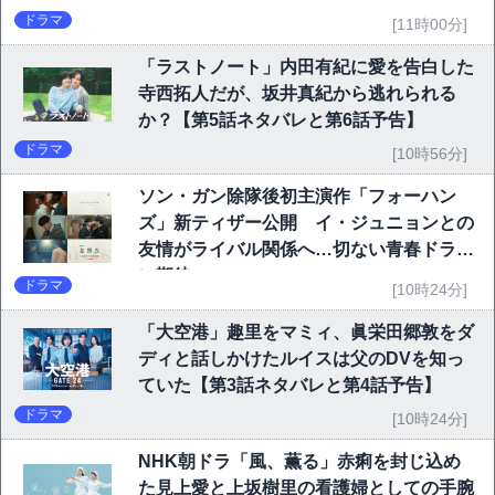
ドラマ
[11時00分]
「ラストノート」内田有紀に愛を告白した
寺西拓人だが、坂井真紀から逃れられる
か？【第5話ネタバレと第6話予告】
ドラマ
[10時56分]
ソン・ガン除隊後初主演作「フォーハン
ズ」新ティザー公開 イ・ジュニョンとの
友情がライバル関係へ…切ない青春ドラマ
に期待
ドラマ
[10時24分]
「大空港」趣里をマミィ、眞栄田郷敦をダ
ディと話しかけたルイスは父のDVを知っ
ていた【第3話ネタバレと第4話予告】
ドラマ
[10時24分]
NHK朝ドラ「風、薫る」赤痢を封じ込め
た見上愛と上坂樹里の看護婦としての手腕