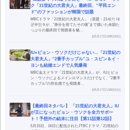
ク「21世紀の大君夫人」最終回、“平民エン
ド”のファッションが韓国で話題
MBCドラマ「21世紀の大君夫人」（原題：21세기 대
군부인９が、“身分を捨てたその後”まで描いた余韻た
っぷりの最終回で視聴者を魅...
[05月17日18時19分]
IU×ビョン・ウソクだけじゃない…「21世紀の
大君夫人」“2番手カップル”ユ・スビン＆イ・
ヨンも結婚エンドで人気爆発
MBC金土ドラマ「21世紀の大君夫人」が、IUとビョ
ン・ウソクによるメインロマンスだけでなく、“2番手
カップル”の存在感でも視聴者...
[05月17日13時52分]
【最終回ネタバレ】 「21世紀の大君夫人」IU
が王になったビョン・ウソクを全力サポー
ト！予想外の結末に注目【第11話第12話】
5月15日、16日に配信されたJTBCドラマ「21世紀の