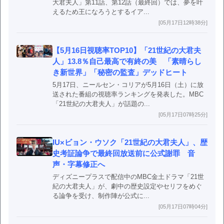
大君夫人」第11話、第12話（最終回）では、夢を叶
えるため王になろうとするイア...
[05月17日12時38分]
【5月16日視聴率TOP10】「21世紀の大君夫
人」13.8％自己最高で有終の美 「素晴らし
き新世界」「秘密の監査」デッドヒート
5月17日、ニールセン・コリアが5月16日（土）に放
送された番組の視聴率ランキングを発表した。MBC
「21世紀の大君夫人」が話題の...
[05月17日07時25分]
IU×ビョン・ウソク「21世紀の大君夫人」、歴
史考証論争で最終回放送前に公式謝罪 音
声・字幕修正へ
ディズニープラスで配信中のMBC金土ドラマ「21世
紀の大君夫人」が、劇中の歴史設定やセリフをめぐ
る論争を受け、制作陣が公式に...
[05月17日07時04分]