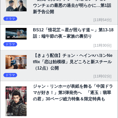
ウンチェの最悪の過去が明らかに…第1話
新予告公開
ドラマ
[11時54分]
BS12「惜花芷～星が照らす道～」第13-18
話：端午節の夜～家族の裏切り
ドラマ
[11時30分]
【きょう配信】チョン・ヘイン×ハヨンNe
tflix「恋は飴模様」見どころと新スチール
（12点）公開
ドラマ
[11時02分]
ジャン・リンホーが表紙を飾る「中国ドラ
マが好き！」第3弾発売へ 「逐玉：翡翠
の君」30ページ総力特集＆限定特典も