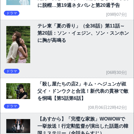
に脱帽…第19週ネタバレと第20週予告
ドラマ
[09時07分]
テレ東「夏の香り」（全36話）第11話～
第20話：ソン・イェジン、ソン・スンホン
に胸が高鳴る
ドラマ
[06時30分]
「殺し屋たちの店2」キム・へジュンが叔
父イ・ドンウクと合流！新代表の貫禄で敵
を恫喝【第5話第6話】
ドラマ
[08月06日22時42分]
【あすから】「完璧な家族」WOWOWで
一挙放送！行定勲監督が演出した話題の韓
国ミステリー（全話あらすじ）