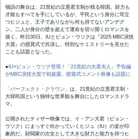
物語の舞台は、21世紀の立憲君主制が残る韓国。財力も
才能もすべてを手にしているが、平民という身分に苛立
つヒジュと、王子でありながら何も持てないアンデグ
ン。二人が身分の壁を超えて運命を切り開くロマンスを
描く。昨日30日、IUとビョン・ウソクは『2025 MBC演技
大賞』の授賞式で共演し、特別なケミストリーを見せた
ことも話題となった。
●
IU×ビョン・ウソク登壇！「21世紀の大君夫人」予告編
がMBC演技大賞で初披露、授賞式コメント映像も話題に
「パーフェクト・クラウン」
は、21世紀の立憲君主制・
大韓民国という独特な世界観を舞台にしたロマンスドラ
マ。
公開されたティザー映像では、イ・アン大君（ビョン・
ウソク）にまっすぐ向かっていくヒジュ（IU）の姿が印
象的だ。財閥家の次女として大きな財力と能力を持つヒ