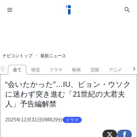
ナビコントップ
最新ニュース
全て
韓流
ドラマ
映画
芸能
アニメ
音
“会いたかった”…IU、ビョン・ウソク
に迷わず突き進む「21世紀の大君夫
人」予告編解禁
2025年12月31日09時29分
ドラマ