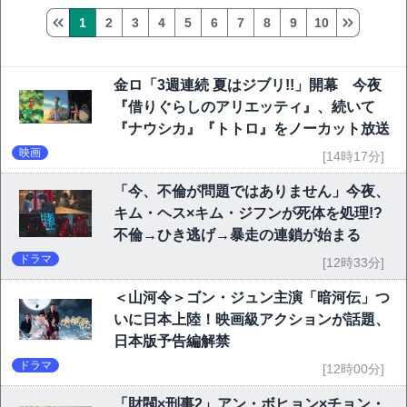
1
2
3
4
5
6
7
8
9
10
金ロ「3週連続 夏はジブリ!!」開幕 今夜
『借りぐらしのアリエッティ』、続いて
『ナウシカ』『トトロ』をノーカット放送
映画
[14時17分]
「今、不倫が問題ではありません」今夜、
キム・ヘス×キム・ジフンが死体を処理!?
不倫→ひき逃げ→暴走の連鎖が始まる
ドラマ
[12時33分]
＜山河令＞ゴン・ジュン主演「暗河伝」つ
いに日本上陸！映画級アクションが話題、
日本版予告編解禁
ドラマ
[12時00分]
「財閥×刑事2」アン・ボヒョン×チョン・