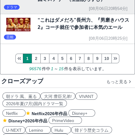
ドラマ
[08月06日20時54分]
“これはダメだろ”長州力、『男磨きハウス
2』コーチ就任で参加者に本気のエール
芸能
[08月06日20時25分]
1
2
3
4
5
6
7
8
9
10
96576
件中
1
～
15
件を表示しています。
クローズアップ
もっと見る
朝ドラ:風、薫る
大河:豊臣兄弟!
VIVANT
2026年夏(7月)国内ドラマ一覧
Netflix
Disney+
Netflix2026年作品
PrimeVideo
Disney+2026年作品
U-NEXT
Lemino
Hulu
韓ドラ歴史コラム