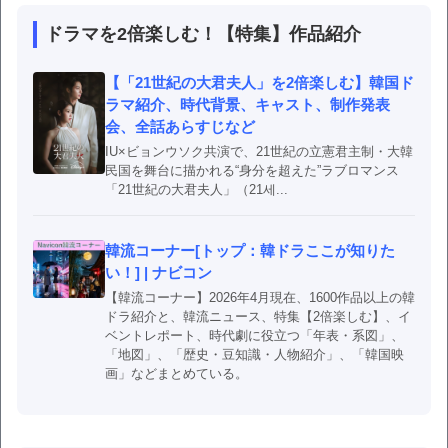
ドラマを2倍楽しむ！【特集】作品紹介
【「21世紀の大君夫人」を2倍楽しむ】韓国ド
ラマ紹介、時代背景、キャスト、制作発表
会、全話あらすじなど
IU×ビョンウソク共演で、21世紀の立憲君主制・大韓
民国を舞台に描かれる“身分を超えた”ラブロマンス
「21世紀の大君夫人」（21세...
韓流コーナー[トップ：韓ドラここが知りた
い！] | ナビコン
【韓流コーナー】2026年4月現在、1600作品以上の韓
ドラ紹介と、韓流ニュース、特集【2倍楽しむ】、イ
ベントレポート、時代劇に役立つ「年表・系図」、
「地図」、「歴史・豆知識・人物紹介」、「韓国映
画」などまとめている。