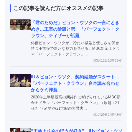
この記事を読んだ方にオススメの記事
「君のためだ」ビョン・ウソクの一言にとき
めき…王室の陰謀と恋 「パーフェクト・ク
ラウン」ティザーが話題
俳優ビョン・ウソクが、冷たい威厳と優しさを併せ
持つ王族役で新たな魅力を見せる。MBC新金土ドラ
マ「パーフェクト・クラウン」...
[03月12日10時53分]
IU＆ビョン・ウソク、契約結婚がスタート…
「パーフェクト・クラウン」台本読み合わせ
からケミ炸裂
2026年上半期最高の期待作に挙げられているMBC新
金土ドラマ「パーフェクト・クラウン」（原題：21
세기 대군부인/21世紀の大君夫...
[01月29日14時43分]
“王族より今のほうが好き” IU×ビョン・ウソ