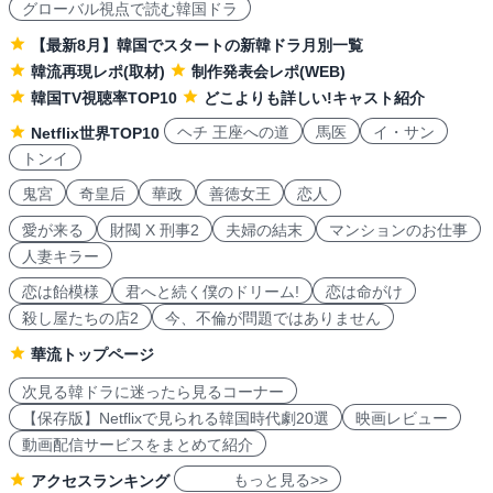
グローバル視点で読む韓国ドラ
【最新8月】韓国でスタートの新韓ドラ月別一覧
韓流再現レポ(取材)
制作発表会レポ(WEB)
韓国TV視聴率TOP10
どこよりも詳しい!キャスト紹介
ヘチ 王座への道
馬医
イ・サン
Netflix世界TOP10
トンイ
鬼宮
奇皇后
華政
善徳女王
恋人
愛が来る
財閥 X 刑事2
夫婦の結末
マンションのお仕事
人妻キラー
恋は飴模様
君へと続く僕のドリーム!
恋は命がけ
殺し屋たちの店2
今、不倫が問題ではありません
華流トップページ
次見る韓ドラに迷ったら見るコーナー
【保存版】Netflixで見られる韓国時代劇20選
映画レビュー
動画配信サービスをまとめて紹介
もっと見る>>
アクセスランキング