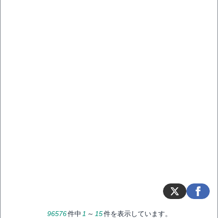
96576
件中
1
～
15
件を表示しています。