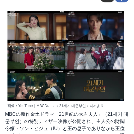
画像：YouTube｜MBCDrama＜21세기 대군부인＞티저より
MBCの新作金土ドラマ「21世紀の大君夫人」（21세기 대
군부인）の特別ティザー映像が公開され、主人公の財閥
令嬢・ソン・ヒジュ（IU）と王の息子でありながら王位