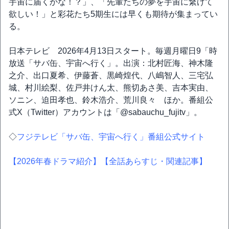
宇宙に届くかな！？」、「先輩たちの夢を宇宙に繋げて
欲しい！」と彩花たち5期生には早くも期待が集まってい
る。
日本テレビ 2026年4月13日スタート。毎週月曜日9「時
放送「サバ缶、宇宙へ行く」。出演：北村匠海、神木隆
之介、出口夏希、伊藤蒼、黒崎煌代、八嶋智人、三宅弘
城、村川絵梨、佐戸井けん太、熊切あさ美、吉本実由、
ソニン、迫田孝也、鈴木浩介、荒川良々 ほか。番組公
式X（Twitter）アカウントは「@sabauchu_fujitv」。
◇
フジテレビ「サバ缶、宇宙へ行く」番組公式サイト
【2026年春ドラマ紹介】
【全話あらすじ・関連記事】