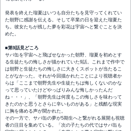
発表を終えた瑠夏はいつも自分たちを見守ってくれてい
た朝野に感謝を伝える。そして卒業の日を迎えた瑠夏た
ち。彼女たちが残した夢を彩花は宇宙へと繋ぐことを決
めた。
■第9話見どころ
サバ缶を宇宙へと飛ばせなかった朝野、瑠夏を初めとす
る生徒たちの悔しさが描かれていた9話。これまで作中で
は朝野と生徒たちの悔しさに大きくスポットが当たるこ
とがなかった。それが今回描かれたことにより視聴者か
らは「ここまで朝野先生や生徒たちは悔しくないのかな
って思っていたけどやっぱりみんな悔しかったんだ
ね・・・」、「朝野先生は何度もこの悔しさを味わって
きたのかと思うとさらに辛いものがある」と残酷な現実
に胸を痛める声が聞かれた。
その一方で、サバ缶の夢が5期生へと繋がれる展開も視聴
者の注目を集めている。「次の子たちの代ではサバ缶も