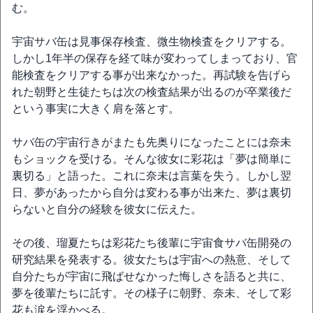
む。
宇宙サバ缶は見事保存検査、微生物検査をクリアする。
しかし1年半の保存を経て味が変わってしまっており、官
能検査をクリアする事が出来なかった。再試験を告げら
れた朝野と生徒たちは次の検査結果が出るのが卒業後だ
という事実に大きく肩を落とす。
サバ缶の宇宙行きがまたも先奥りになったことには奈未
もショックを受ける。そんな彼女に彩花は「夢は簡単に
裏切る」と語った。これに奈未は言葉を失う。しかし翌
日、夢があったから自分は変わる事が出来た、夢は裏切
らないと自分の経験を彼女に伝えた。
その後、瑠夏たちは彩花たち後輩に宇宙食サバ缶開発の
研究結果を発表する。彼女たちは宇宙への熱意、そして
自分たちが宇宙に飛ばせなかった悔しさを語ると共に、
夢を後輩たちに託す。その様子に朝野、奈未、そして彩
花も涙を浮かべる。