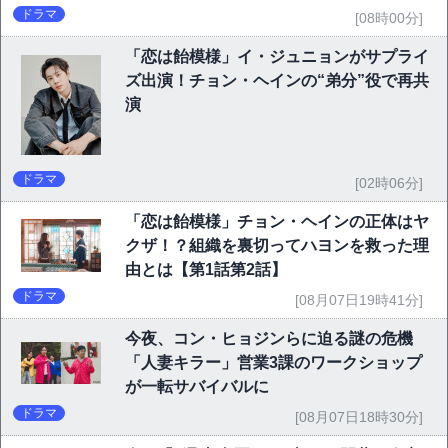
ドラマ
[08時00分]
「恋は飴模様」イ・ジュニョンがサプライ
ズ出演！チョン・ヘインの“弟分”役で再共
演
ドラマ
[02時06分]
「恋は飴模様」チョン・ヘインの正体はヤ
クザ！？組織を裏切ってハヨンを救った理
由とは【第1話第2話】
ドラマ
[08月07日19時41分]
今夜、コン・ヒョジンらに迫る謎の危機
「人妻キラー」営業3課のワークショップ
が一転サバイバルに
ドラマ
[08月07日18時30分]