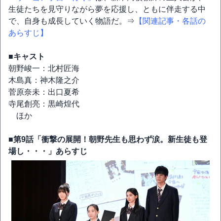
生徒たちを見守りながら夢を応援し、ともに伴走する中
で、自身も成長していく物語だ。⇒
【関連記事・各話の
あらすじ】
■キャスト
朝野峻一：北村匠海
木島真：神木隆之介
菅原奈未：出口夏希
寺尾創亮：黒崎煌代
ほか
■第9話「衝撃の展開！朝野先生も思わず涙。新生徒も登
場し・・・」あらすじ