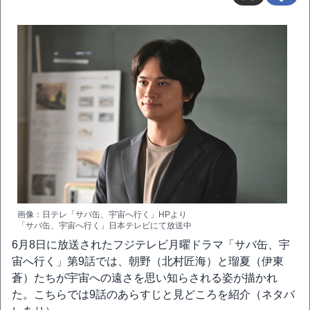
画像：日テレ「サバ缶、宇宙へ行く」HPより
「サバ缶、宇宙へ行く」日本テレビにて放送中
6月8日に放送されたフジテレビ月曜ドラマ「サバ缶、宇
宙へ行く」第9話では、朝野（北村匠海）と瑠夏（伊東
蒼）たちが宇宙への遠さを思い知らされる姿が描かれ
た。こちらでは9話のあらすじと見どころを紹介（ネタバ