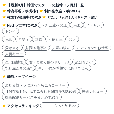
【最新8月】韓国でスタートの新韓ドラ月別一覧
韓流再現レポ(取材)
制作発表会レポ(WEB)
韓国TV視聴率TOP10
どこよりも詳しい!キャスト紹介
ヘチ 王座への道
馬医
イ・サン
Netflix世界TOP10
トンイ
鬼宮
奇皇后
華政
善徳女王
恋人
愛が来る
財閥 X 刑事2
夫婦の結末
マンションのお仕事
人妻キラー
恋は飴模様
君へと続く僕のドリーム!
恋は命がけ
殺し屋たちの店2
今、不倫が問題ではありません
華流トップページ
次見る韓ドラに迷ったら見るコーナー
【保存版】Netflixで見られる韓国時代劇20選
映画レビュー
動画配信サービスをまとめて紹介
もっと見る>>
アクセスランキング