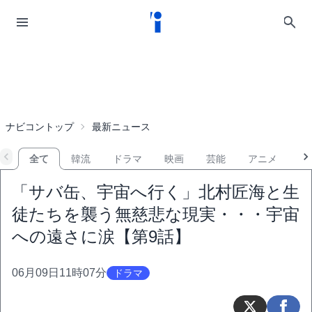
ナビコントップ
最新ニュース
全て
韓流
ドラマ
映画
芸能
アニメ
音
「サバ缶、宇宙へ行く」北村匠海と生
徒たちを襲う無慈悲な現実・・・宇宙
への遠さに涙【第9話】
06月09日11時07分
ドラマ