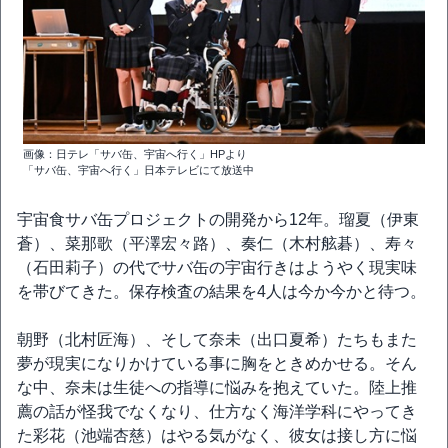
画像：日テレ「サバ缶、宇宙へ行く」HPより
「サバ缶、宇宙へ行く」日本テレビにて放送中
宇宙食サバ缶プロジェクトの開発から12年。瑠夏（伊東
蒼）、菜那歌（平澤宏々路）、奏仁（木村舷碁）、寿々
（石田莉子）の代でサバ缶の宇宙行きはようやく現実味
を帯びてきた。保存検査の結果を4人は今か今かと待つ。
朝野（北村匠海）、そして奈未（出口夏希）たちもまた
夢が現実になりかけている事に胸をときめかせる。そん
な中、奈未は生徒への指導に悩みを抱えていた。陸上推
薦の話が怪我でなくなり、仕方なく海洋学科にやってき
た彩花（池端杏慈）はやる気がなく、彼女は接し方に悩