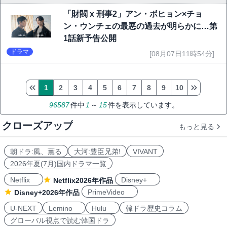
「財閥 x 刑事2」アン・ボヒョン×チョ
ン・ウンチェの最悪の過去が明らかに…第
1話新予告公開
ドラマ
[08月07日11時54分]
1
2
3
4
5
6
7
8
9
10
96587
件中
1
～
15
件を表示しています。
クローズアップ
もっと見る
朝ドラ:風、薫る
大河:豊臣兄弟!
VIVANT
2026年夏(7月)国内ドラマ一覧
Netflix
Disney+
Netflix2026年作品
PrimeVideo
Disney+2026年作品
U-NEXT
Lemino
Hulu
韓ドラ歴史コラム
グローバル視点で読む韓国ドラ