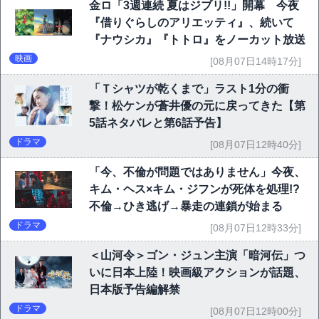
金ロ「3週連続 夏はジブリ!!」開幕 今夜
『借りぐらしのアリエッティ』、続いて
『ナウシカ』『トトロ』をノーカット放送
映画
[08月07日14時17分]
「Ｔシャツが乾くまで」ラスト1分の衝
撃！松ケンが蒼井優の元に戻ってきた【第
5話ネタバレと第6話予告】
ドラマ
[08月07日12時40分]
「今、不倫が問題ではありません」今夜、
キム・ヘス×キム・ジフンが死体を処理!?
不倫→ひき逃げ→暴走の連鎖が始まる
ドラマ
[08月07日12時33分]
＜山河令＞ゴン・ジュン主演「暗河伝」つ
いに日本上陸！映画級アクションが話題、
日本版予告編解禁
ドラマ
[08月07日12時00分]