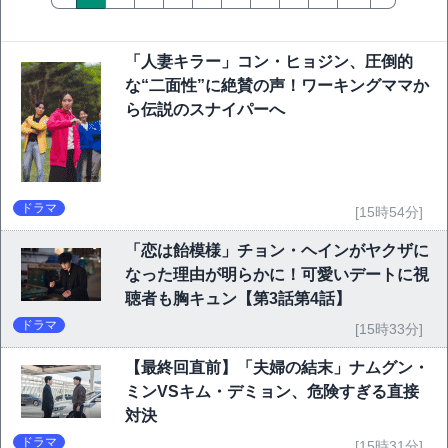
「人妻キラー」コン・ヒョジン、圧倒的
な“二面性”に絶賛の声！ワーキングママか
ら伝説のスナイパーへ
ドラマ
[15時54分]
「恋は飴模様」チョン・ヘインがヤクザに
なった理由が明らかに！可愛いデートに視
聴者も胸キュン【第3話第4話】
ドラマ
[15時33分]
【最終回直前】「夫婦の結末」ナムグン・
ミンVSキム・デミョン、危険すぎる直接
対決
ドラマ
[15時31分]