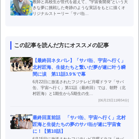
教師と高校生が世代を超えて、“宇宙食開発”という大
きな夢に挑戦した奇跡のような実話をもとに描くオ
リジナルストーリー「サバ缶...
この記事を読んだ方にオススメの記事
【最終回ネタバレ】「サバ缶、宇宙へ行く」
北村匠海、生徒たちと繋いだ夢が遂に叶う瞬
間に涙 第11話3.9％で幕
6月22日に放送されたフジテレビ月曜ドラマ「サバ
缶、宇宙へ行く」第11話（最終回）では、朝野（北
村匠海）と1期生から5期生の生...
[06月23日11時54分]
最終回直前話 「サバ缶、宇宙へ行く」北村
匠海と生徒たちの夢のサバ缶が遂に宇宙食
に！【第10話】
6月15日に放送されたフジテレビ月曜ドラマ「サバ