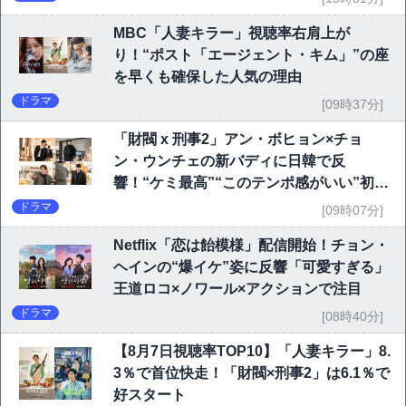
MBC「人妻キラー」視聴率右肩上が
り！“ポスト「エージェント・キム」”の座
を早くも確保した人気の理由
ドラマ
[09時37分]
「財閥 x 刑事2」アン・ボヒョン×チョ
ン・ウンチェの新バディに日韓で反
響！“ケミ最高”“このテンポ感がいい”初回
6.1％で好発進
ドラマ
[09時07分]
Netflix「恋は飴模様」配信開始！チョン・
ヘインの“爆イケ”姿に反響「可愛すぎる」
王道ロコ×ノワール×アクションで注目
ドラマ
[08時40分]
【8月7日視聴率TOP10】「人妻キラー」8.
3％で首位快走！「財閥×刑事2」は6.1％で
好スタート