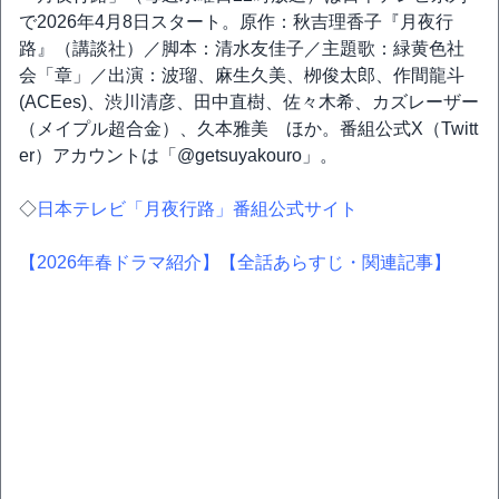
で2026年4月8日スタート。原作：秋吉理香子『月夜行
路』（講談社）／脚本：清水友佳子／主題歌：緑黄色社
会「章」／出演：波瑠、麻生久美、栁俊太郎、作間龍斗
(ACEes)、渋川清彦、田中直樹、佐々木希、カズレーザー
（メイプル超合金）、久本雅美 ほか。番組公式X（Twitt
er）アカウントは「@getsuyakouro」。
◇
日本テレビ「月夜行路」番組公式サイト
【2026年春ドラマ紹介】
【全話あらすじ・関連記事】