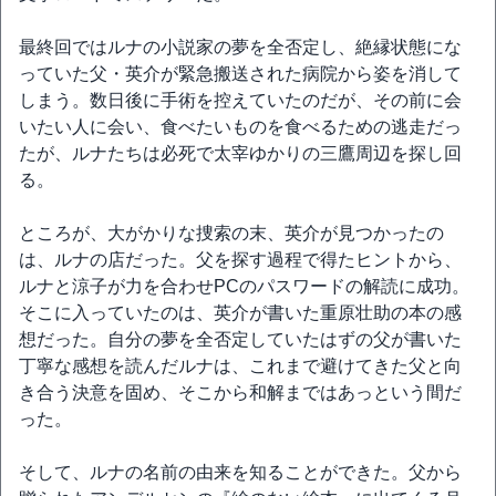
最終回ではルナの小説家の夢を全否定し、絶縁状態にな
っていた父・英介が緊急搬送された病院から姿を消して
しまう。数日後に手術を控えていたのだが、その前に会
いたい人に会い、食べたいものを食べるための逃走だっ
たが、ルナたちは必死で太宰ゆかりの三鷹周辺を探し回
る。
ところが、大がかりな捜索の末、英介が見つかったの
は、ルナの店だった。父を探す過程で得たヒントから、
ルナと涼子が力を合わせPCのパスワードの解読に成功。
そこに入っていたのは、英介が書いた重原壮助の本の感
想だった。自分の夢を全否定していたはずの父が書いた
丁寧な感想を読んだルナは、これまで避けてきた父と向
き合う決意を固め、そこから和解まではあっという間だ
った。
そして、ルナの名前の由来を知ることができた。父から