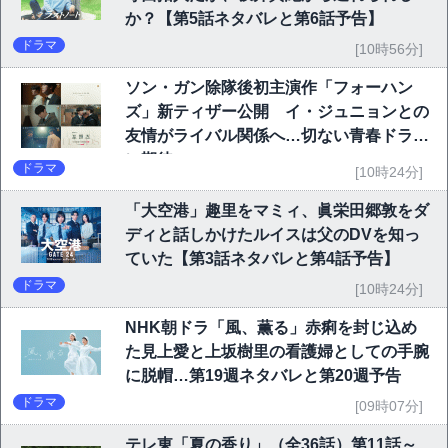
か？【第5話ネタバレと第6話予告】
ドラマ
[10時56分]
ソン・ガン除隊後初主演作「フォーハン
ズ」新ティザー公開 イ・ジュニョンとの
友情がライバル関係へ…切ない青春ドラマ
に期待
ドラマ
[10時24分]
「大空港」趣里をマミィ、眞栄田郷敦をダ
ディと話しかけたルイスは父のDVを知っ
ていた【第3話ネタバレと第4話予告】
ドラマ
[10時24分]
NHK朝ドラ「風、薫る」赤痢を封じ込め
た見上愛と上坂樹里の看護婦としての手腕
に脱帽…第19週ネタバレと第20週予告
ドラマ
[09時07分]
テレ東「夏の香り」（全36話）第11話～