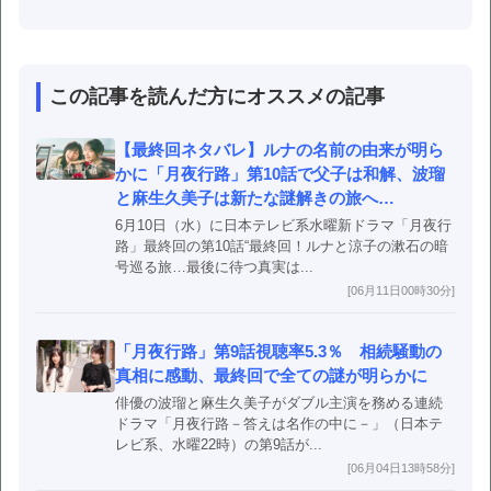
この記事を読んだ方にオススメの記事
【最終回ネタバレ】ルナの名前の由来が明ら
かに「月夜行路」第10話で父子は和解、波瑠
と麻生久美子は新たな謎解きの旅へ…
6月10日（水）に日本テレビ系水曜新ドラマ「月夜行
路」最終回の第10話“最終回！ルナと涼子の漱石の暗
号巡る旅…最後に待つ真実は...
[06月11日00時30分]
「月夜行路」第9話視聴率5.3％ 相続騒動の
真相に感動、最終回で全ての謎が明らかに
俳優の波瑠と麻生久美子がダブル主演を務める連続
ドラマ「月夜行路－答えは名作の中に－」（日本テ
レビ系、水曜22時）の第9話が...
[06月04日13時58分]