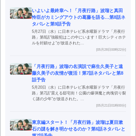
いよいよ最終章へ！「月夜行路」波瑠と真田
怜臣がカミングアウトの葛藤を語る…第8話ネ
タバレと第9話予告
5月27日（水）に日本テレビ系水曜新ドラマ「月夜行
路」第8話“強殺犯はこの中にいます！巨大シティホテ
ルを封鎖せよ”が放送された...
[05月28日00時22分]
「月夜行路」波瑠の名演説で麻生久美子と遠
藤久美子の友情が復活！第7話ネタバレと第8
話予告
5月20日（水）に日本テレビ系水曜新ドラマ「月夜行
路」第7話“震える邸宅街！公園の爆弾魔と肉塊切り裂
く謎の少年”が放送された。...
[05月21日01時00分]
東京編スタート！「月夜行路」波瑠は夏目漱
石の謎を解き明かせるのか？第6話ネタバレと
第7話予告