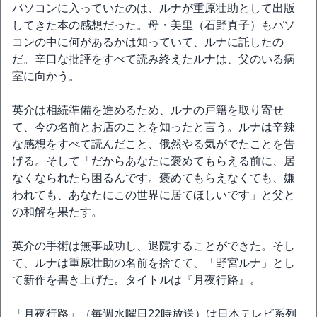
パソコンに入っていたのは、ルナが重原壮助として出版
してきた本の感想だった。母・美里（石野真子）もパソ
コンの中に何があるかは知っていて、ルナに託したの
だ。辛口な批評をすべて読み終えたルナは、父のいる病
室に向かう。
英介は相続準備を進めるため、ルナの戸籍を取り寄せ
て、今の名前とお店のことを知ったと言う。ルナは辛辣
な感想をすべて読んだこと、俄然やる気がでたことを告
げる。そして「だからあなたに褒めてもらえる前に、居
なくなられたら困るんです。褒めてもらえなくても、嫌
われても、あなたにこの世界に居てほしいです」と父と
の和解を果たす。
英介の手術は無事成功し、退院することができた。そし
て、ルナは重原壮助の名前を捨てて、「野宮ルナ」とし
て新作を書き上げた。タイトルは『月夜行路』。
「月夜行路」（毎週水曜日22時放送）は日本テレビ系列