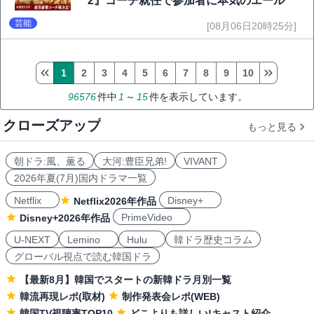
2』コーチ就任で参加者に本気のエール
芸能
[08月06日20時25分]
1
2
3
4
5
6
7
8
9
10
96576
件中
1
～
15
件を表示しています。
クローズアップ
もっと見る
朝ドラ:風、薫る
大河:豊臣兄弟!
VIVANT
2026年夏(7月)国内ドラマ一覧
Netflix
Disney+
Netflix2026年作品
PrimeVideo
Disney+2026年作品
U-NEXT
Lemino
Hulu
韓ドラ歴史コラム
グローバル視点で読む韓国ドラ
【最新8月】韓国でスタートの新韓ドラ月別一覧
韓流再現レポ(取材)
制作発表会レポ(WEB)
韓国TV視聴率TOP10
どこよりも詳しい!キャスト紹介