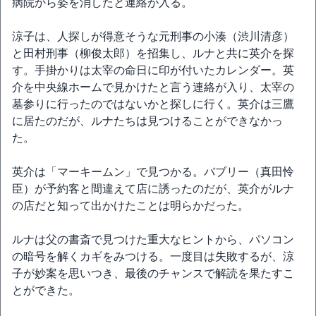
病院から姿を消したと連絡が入る。
涼子は、人探しが得意そうな元刑事の小湊（渋川清彦）
と田村刑事（柳俊太郎）を招集し、ルナと共に英介を探
す。手掛かりは太宰の命日に印が付いたカレンダー。英
介を中央線ホームで見かけたと言う連絡が入り、太宰の
墓参りに行ったのではないかと探しに行く。英介は三鷹
に居たのだが、ルナたちは見つけることができなかっ
た。
英介は「マーキームン」で見つかる。バブリー（真田怜
臣）が予約客と間違えて店に誘ったのだが、英介がルナ
の店だと知って出かけたことは明らかだった。
ルナは父の書斎で見つけた重大なヒントから、パソコン
の暗号を解くカギをみつける。一度目は失敗するが、涼
子が妙案を思いつき、最後のチャンスで解読を果たすこ
とができた。