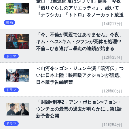
金ロ「3週連続 夏はジブリ!!」開幕 今夜
『借りぐらしのアリエッティ』、続いて
『ナウシカ』『トトロ』をノーカット放送
映画
[14時17分]
「今、不倫が問題ではありません」今夜、
キム・ヘス×キム・ジフンが死体を処理!?
不倫→ひき逃げ→暴走の連鎖が始まる
ドラマ
[12時33分]
＜山河令＞ゴン・ジュン主演「暗河伝」つ
いに日本上陸！映画級アクションが話題、
日本版予告編解禁
ドラマ
[12時00分]
「財閥×刑事2」アン・ボヒョン×チョン・
ウンチェの最悪の過去が明らかに…第1話
新予告公開
ドラマ
[11時54分]