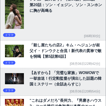
第20話：ソン・イェジン、ソン・スンホン
に胸が高鳴る
ドラマ
[06時30分]
「殺し屋たちの店2」キム・へジュンが叔
父イ・ドンウクと合流！新代表の貫禄で敵
を恫喝【第5話第6話】
ドラマ
[08月06日22時42分]
【あすから】「完璧な家族」WOWOWで
一挙放送！行定勲監督が演出した話題の韓
国ミステリー（全話あらすじ）
ドラマ
[08月06日20時54分]
“これはダメだろ”長州力、『男磨きハウス