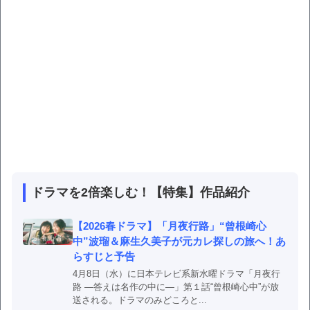
ドラマを2倍楽しむ！【特集】作品紹介
【2026春ドラマ】「月夜行路」“曾根崎心
中”波瑠＆麻生久美子が元カレ探しの旅へ！あ
らすじと予告
4月8日（水）に日本テレビ系新水曜ドラマ「月夜行
路 ―答えは名作の中に―」第１話“曾根崎心中”が放
送される。ドラマのみどころと...