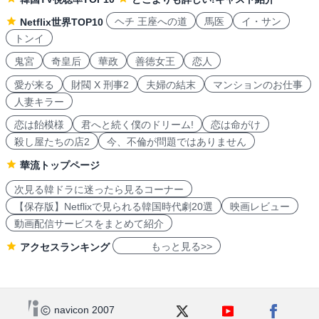
ヘチ 王座への道
馬医
イ・サン
Netflix世界TOP10
トンイ
鬼宮
奇皇后
華政
善徳女王
恋人
愛が来る
財閥 X 刑事2
夫婦の結末
マンションのお仕事
人妻キラー
恋は飴模様
君へと続く僕のドリーム!
恋は命がけ
殺し屋たちの店2
今、不倫が問題ではありません
華流トップページ
次見る韓ドラに迷ったら見るコーナー
【保存版】Netflixで見られる韓国時代劇20選
映画レビュー
動画配信サービスをまとめて紹介
もっと見る>>
アクセスランキング
navicon 2007