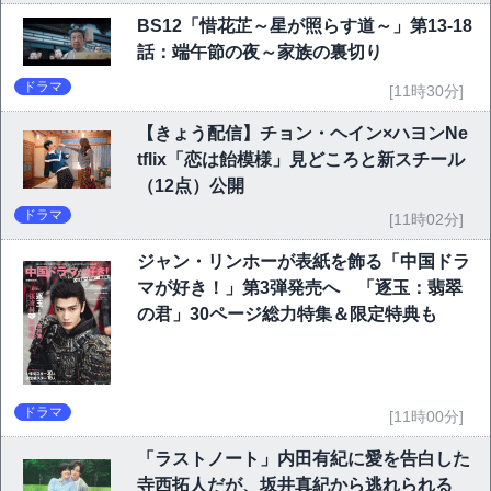
BS12「惜花芷～星が照らす道～」第13-18
話：端午節の夜～家族の裏切り
ドラマ
[11時30分]
【きょう配信】チョン・ヘイン×ハヨンNe
tflix「恋は飴模様」見どころと新スチール
（12点）公開
ドラマ
[11時02分]
ジャン・リンホーが表紙を飾る「中国ドラ
マが好き！」第3弾発売へ 「逐玉：翡翠
の君」30ページ総力特集＆限定特典も
ドラマ
[11時00分]
「ラストノート」内田有紀に愛を告白した
寺西拓人だが、坂井真紀から逃れられる