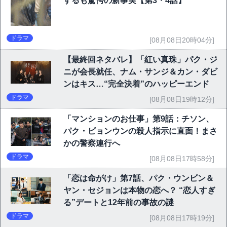
するも驚愕の新事実【第3・4話】
ドラマ
[08月08日20時04分]
【最終回ネタバレ】「紅い真珠」パク・ジ
ニが会長就任、ナム・サンジ＆カン・ダビ
ンはキス…“完全決着”のハッピーエンド
ドラマ
[08月08日19時12分]
「マンションのお仕事」第9話：チソン、
パク・ビョンウンの殺人指示に直面！まさ
かの警察連行へ
ドラマ
[08月08日17時58分]
「恋は命がけ」第7話、パク・ウンビン＆
ヤン・セジョンは本物の恋へ？ “恋人すぎ
る”デートと12年前の事故の謎
ドラマ
[08月08日17時19分]