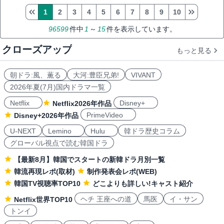
1
2
3
4
5
6
7
8
9
10
96599
件中
1
～
15
件を表示しています。
クローズアップ
もっと見る
朝ドラ:風、薫る
大河:豊臣兄弟!
VIVANT
2026年夏(7月)国内ドラマ一覧
Netflix
Disney+
Netflix2026年作品
PrimeVideo
Disney+2026年作品
U-NEXT
Lemino
Hulu
韓ドラ歴史コラム
グローバル視点で読む韓国ドラ
【最新8月】韓国でスタートの新韓ドラ月別一覧
韓流再現レポ(取材)
制作発表会レポ(WEB)
韓国TV視聴率TOP10
どこよりも詳しい!キャスト紹介
ヘチ 王座への道
馬医
イ・サン
Netflix世界TOP10
トンイ