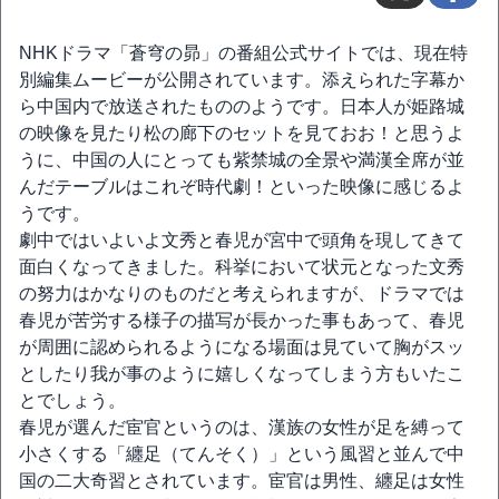
NHKドラマ「蒼穹の昴」の番組公式サイトでは、現在特
別編集ムービーが公開されています。添えられた字幕か
ら中国内で放送されたもののようです。日本人が姫路城
の映像を見たり松の廊下のセットを見ておお！と思うよ
うに、中国の人にとっても紫禁城の全景や満漢全席が並
んだテーブルはこれぞ時代劇！といった映像に感じるよ
うです。
劇中ではいよいよ文秀と春児が宮中で頭角を現してきて
面白くなってきました。科挙において状元となった文秀
の努力はかなりのものだと考えられますが、ドラマでは
春児が苦労する様子の描写が長かった事もあって、春児
が周囲に認められるようになる場面は見ていて胸がスッ
としたり我が事のように嬉しくなってしまう方もいたこ
とでしょう。
春児が選んだ宦官というのは、漢族の女性が足を縛って
小さくする「纏足（てんそく）」という風習と並んで中
国の二大奇習とされています。宦官は男性、纏足は女性