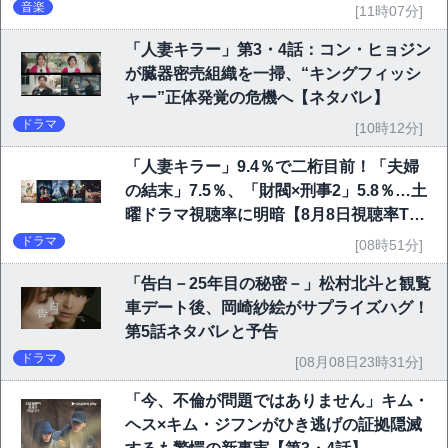
音楽
[11時07分]
「人妻キラー」第3・4話：コン・ヒョジン
が臓器密売組織を一掃、“キングフィッシ
ャー”正体発覚の危機へ【ネタバレ】
ドラマ
[10時12分]
「人妻キラー」9.4％で二桁目前！「夫婦
の結末」7.5％、「財閥×刑事2」5.8％…土
曜ドラマ視聴率に明暗【8月8日視聴率TO
P10】
ドラマ
[08時51分]
「告白－25年目の秘密－」松村北斗と観覧
車デート後、岡崎紗絵がサプライズハグ！
第5話ネタバレと予告
ドラマ
[08月08日23時31分]
「今、不倫が問題ではありません」キム・
ヘス×キム・ジフンがひき逃げの証拠隠滅