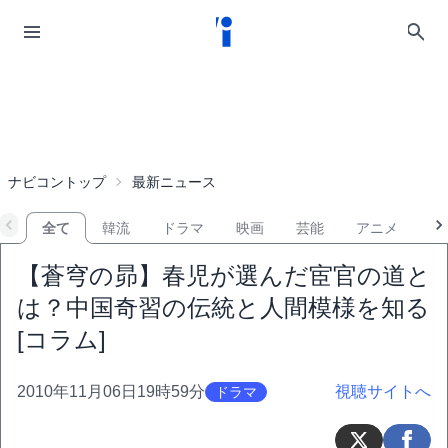
ナビコントップ
最新ニュース
全て
韓流
ドラマ
映画
芸能
アニメ
音
【蒼穹の昴】春児が選んだ宦官の道と
は？中国奇習の伝統と人間模様を知る
[コラム]
2010年11月06日19時59分
視聴サイトへ
ドラマ