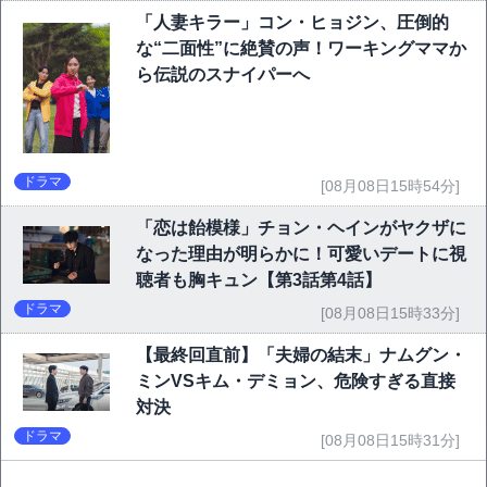
「人妻キラー」コン・ヒョジン、圧倒的
な“二面性”に絶賛の声！ワーキングママか
ら伝説のスナイパーへ
ドラマ
[08月08日15時54分]
「恋は飴模様」チョン・ヘインがヤクザに
なった理由が明らかに！可愛いデートに視
聴者も胸キュン【第3話第4話】
ドラマ
[08月08日15時33分]
【最終回直前】「夫婦の結末」ナムグン・
ミンVSキム・デミョン、危険すぎる直接
対決
ドラマ
[08月08日15時31分]