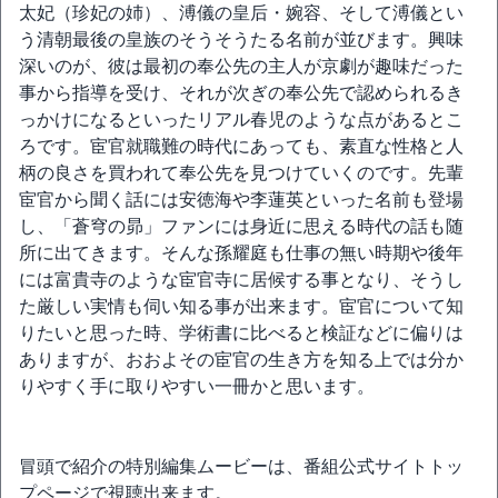
太妃（珍妃の姉）、溥儀の皇后・婉容、そして溥儀とい
う清朝最後の皇族のそうそうたる名前が並びます。興味
深いのが、彼は最初の奉公先の主人が京劇が趣味だった
事から指導を受け、それが次ぎの奉公先で認められるき
っかけになるといったリアル春児のような点があるとこ
ろです。宦官就職難の時代にあっても、素直な性格と人
柄の良さを買われて奉公先を見つけていくのです。先輩
宦官から聞く話には安徳海や李蓮英といった名前も登場
し、「蒼穹の昴」ファンには身近に思える時代の話も随
所に出てきます。そんな孫耀庭も仕事の無い時期や後年
には富貴寺のような宦官寺に居候する事となり、そうし
た厳しい実情も伺い知る事が出来ます。宦官について知
りたいと思った時、学術書に比べると検証などに偏りは
ありますが、おおよその宦官の生き方を知る上では分か
りやすく手に取りやすい一冊かと思います。
冒頭で紹介の特別編集ムービーは、番組公式サイトトッ
プページで視聴出来ます。