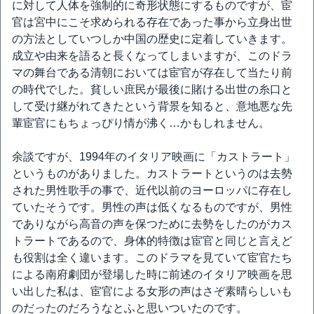
に対して人体を強制的に奇形状態にするものですが、宦
官は宮中にこそ求められる存在であった事から立身出世
の方法としていつしか中国の歴史に定着していきます。
成立や由来を語ると長くなってしまいますが、このドラ
マの舞台である清朝においては宦官が存在して当たり前
の時代でした。貧しい庶民が最後に賭ける出世の糸口と
して受け継がれてきたという背景を知ると、意地悪な先
輩宦官にもちょっぴり情が沸く…かもしれません。
余談ですが、1994年のイタリア映画に「カストラート」
というものがありました。カストラートというのは去勢
された男性歌手の事で、近代以前のヨーロッパに存在し
ていたそうです。男性の声は低くなるものですが、男性
でありながら高音の声を保つために去勢をしたのがカス
トラートであるので、身体的特徴は宦官と同じと言えど
も役割は全く違います。このドラマを見ていて宦官たち
による南府劇団が登場した時に前述のイタリア映画を思
い出した私は、宦官による女形の声はさぞ素晴らしいも
のだったのだろうなとふと思いついたのです。