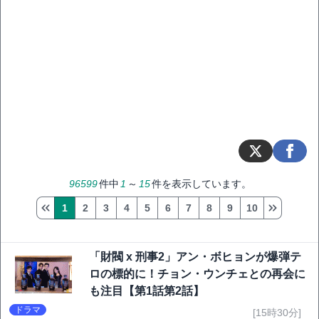
96599
件中
1
～
15
件を表示しています。
1
2
3
4
5
6
7
8
9
10
「財閥 x 刑事2」アン・ボヒョンが爆弾テ
ロの標的に！チョン・ウンチェとの再会に
も注目【第1話第2話】
ドラマ
[15時30分]