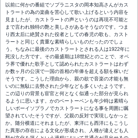
以前に何かの番組でソプラニスタの岡本知高さんがカス
トラートの為の楽曲を苦心して歌い上げるという内容を
見ましたが、カストラートの声というのは再現不可能と
まで言われ独特の艶と美しさがあるそうなのです。つま
り西太后に絶賛された役者としての春児の歌も、カスト
ラートと同じく貴重な素晴らしいものだったのでしょ
う。ちなみに最後のカストラートとされる人は1922年に
死没した方です。その最盛期は18世紀とのことで、オペ
ラ界で優れた歌手として認められたカストラートはわず
か数ヶ月の公演で一国の首相の年俸を超える額を稼いだ
そうです。こうした理由から、親の欲で音楽の才能も無
いのに無駄に去勢された少年なども多くいたようです。
この辺りの背景も宦官と何となく似通った部分が見られ
るように思います。かのベートーベンも年少時は素晴ら
しいボーイソプラノでカストラートになる事を周囲に嘱
望されていたそうですが、父親の反対で実現しなかっと
か。随分横道にそれましたが、東洋にも西洋にもこうし
た異形の存在による文化が形成され、人種が違えども人
類が文化を築くという過程において共通点が見出せるの