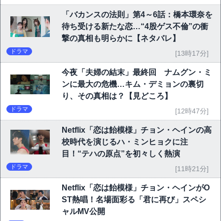
「バカンスの法則」第4～6話：橋本環奈を
待ち受ける新たな恋…“4股ゲス不倫”の衝
撃の真相も明らかに【ネタバレ】
ドラマ
[13時17分]
今夜「夫婦の結末」最終回 ナムグン・ミ
ンに最大の危機…キム・デミョンの裏切
り、その真相は？【見どころ】
ドラマ
[12時47分]
Netflix「恋は飴模様」チョン・ヘインの高
校時代を演じるハ・ミンヒョクに注
目！“テハの原点”を初々しく熱演
ドラマ
[11時21分]
Netflix「恋は飴模様」チョン・ヘインがO
ST熱唱！名場面彩る「君に再び」スペシ
ャルMV公開