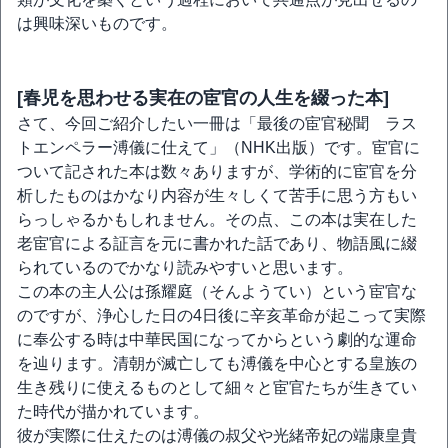
は興味深いものです。
[春児を思わせる実在の宦官の人生を綴った本]
さて、今回ご紹介したい一冊は「最後の宦官秘聞 ラス
トエンペラー溥儀に仕えて」（NHK出版）です。宦官に
ついて記された本は数々ありますが、学術的に宦官を分
析したものはかなり内容が生々しくて苦手に思う方もい
らっしゃるかもしれません。その点、この本は実在した
老宦官による証言を元に書かれた話であり、物語風に綴
られているのでかなり読みやすいと思います。
この本の主人公は孫耀庭（そんようてい）という宦官な
のですが、浄心した日の4日後に辛亥革命が起こって実際
に奉公する時は中華民国になってからという劇的な運命
を辿ります。清朝が滅亡しても溥儀を中心とする皇族の
生き残りに使えるものとして細々と宦官たちが生きてい
た時代が描かれています。
彼が実際に仕えたのは溥儀の叔父や光緒帝妃の端康皇貴