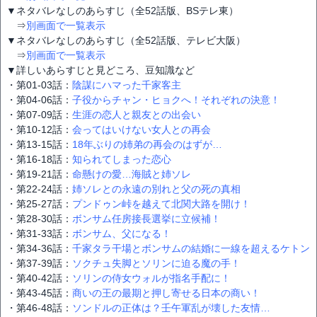
▼ネタバレなしのあらすじ（全52話版、BSテレ東）
⇒
別画面で一覧表示
▼ネタバレなしのあらすじ（全52話版、テレビ大阪）
⇒
別画面で一覧表示
▼詳しいあらすじと見どころ、豆知識など
・第01-03話：
陰謀にハマった千家客主
・第04-06話：
子役からチャン・ヒョクへ！それぞれの決意！
・第07-09話：
生涯の恋人と親友との出会い
・第10-12話：
会ってはいけない女人との再会
・第13-15話：
18年ぶりの姉弟の再会のはずが…
・第16-18話：
知られてしまった恋心
・第19-21話：
命懸けの愛…海賊と姉ソレ
・第22-24話：
姉ソレとの永遠の別れと父の死の真相
・第25-27話：
プンドゥン峠を越えて北関大路を開け！
・第28-30話：
ボンサム任房接長選挙に立候補！
・第31-33話：
ボンサム、父になる！
・第34-36話：
千家タラ干場とボンサムの結婚に一線を超えるケトン
・第37-39話：
ソクチュ失脚とソリンに迫る魔の手！
・第40-42話：
ソリンの侍女ウォルが指名手配に！
・第43-45話：
商いの王の最期と押し寄せる日本の商い！
・第46-48話：
ソンドルの正体は？壬午軍乱が壊した友情…