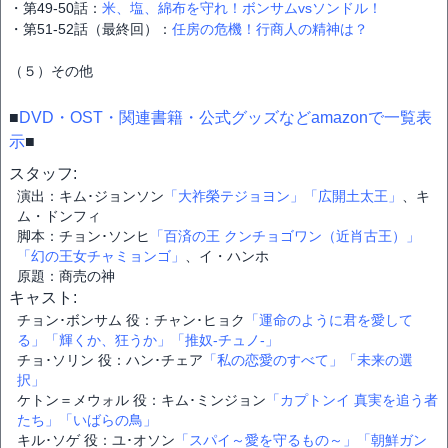
・第49-50話：
米、塩、綿布を守れ！ボンサムvsソンドル！
・第51‐52話（最終回）：
任房の危機！行商人の精神は？
（５）その他
■
DVD・OST・関連書籍・公式グッズなどamazonで一覧表
示
■
スタッフ:
演出：キム･ジョンソン
「大祚榮テジョヨン」
「広開土太王」
、キ
ム・ドンフィ
脚本：チョン･ソンヒ
「百済の王 クンチョゴワン（近肖古王）」
「幻の王女チャミョンゴ」
、イ・ハンホ
原題：商売の神
キャスト:
チョン･ボンサム 役：チャン･ヒョク
「運命のように君を愛して
る」
「輝くか、狂うか」
「推奴-チュノ-」
チョ･ソリン 役：ハン･チェア
「私の恋愛のすべて」
「未来の選
択」
ケトン＝メウォル 役：キム･ミンジョン
「カプトンイ 真実を追う者
たち」
「いばらの鳥」
キル･ソゲ 役：ユ･オソン
「スパイ～愛を守るもの～」
「朝鮮ガン