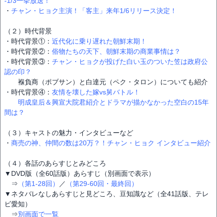
-1/3一挙放送！
・
チャン・ヒョク主演！「客主」来年1/6リリース決定！
（２）時代背景
・時代背景①：
近代化に乗り遅れた朝鮮末期！
・時代背景②：
俗物たちの天下、朝鮮末期の商業事情は？
・時代背景③：
チャン・ヒョクが投げた白い玉のついた笠は政府公
認の印？
褓負商（ポブサン）と白達元（ペク・タロン）についても紹介
・時代背景④：
友情を壊した嫁vs舅バトル！
明成皇后＆興宣大院君紹介とドラマが描かなかった空白の15年
間は？
（３）キャストの魅力・インタビューなど
・
商売の神、仲間の数は20万？！チャン・ヒョク インタビュー紹介
（４）各話のあらすじとみどころ
▼DVD版（全60話版）あらすじ（別画面で表示）
⇒
（第1-28回）
／
（第29-60回・最終回）
▼ネタバレなしあらすじと見どころ、豆知識など（全41話版、テレ
ビ愛知）
⇒
別画面で一覧