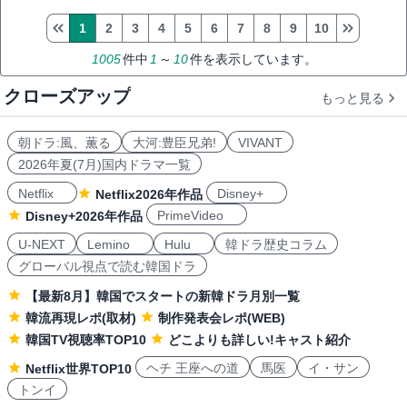
1
2
3
4
5
6
7
8
9
10
1005
件中
1
～
10
件を表示しています。
クローズアップ
もっと見る
朝ドラ:風、薫る
大河:豊臣兄弟!
VIVANT
2026年夏(7月)国内ドラマ一覧
Netflix
Disney+
Netflix2026年作品
PrimeVideo
Disney+2026年作品
U-NEXT
Lemino
Hulu
韓ドラ歴史コラム
グローバル視点で読む韓国ドラ
【最新8月】韓国でスタートの新韓ドラ月別一覧
韓流再現レポ(取材)
制作発表会レポ(WEB)
韓国TV視聴率TOP10
どこよりも詳しい!キャスト紹介
ヘチ 王座への道
馬医
イ・サン
Netflix世界TOP10
トンイ