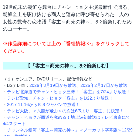
19世紀末の朝鮮を舞台にチャン･ヒョク主演最新作で贈る、
朝鮮全土を駆け抜ける商人と運命に呼び寄せられた二人の
女性の数奇な恋物語「客主～商売の神～」を2倍楽しむため
のコーナー。
※作品詳細については上の「番組情報>>」をクリックして
ください。
【「客主～商売の神～」を2倍楽しむ】
（１）オンエア、DVDリリース、配信情報など
・BSテレ東：
2026年3月19日から放送
、
2025年2月17日から放送
・
テレビ北海道でチャン・ヒョク三昧！「客主」を7/24より放送！
・
テレビ愛知、チャン・ヒョク「客主」を1/22より放送！
・
2017.11.16からＢＳジャパンで放送！
・
テレビ大阪、＜六龍が飛ぶ＞の次は6/5より「客主」に決定！
・
チャン・ヒョクが商道を究める！地上波初放送はテレビ東京にて
4/4スタート
・
チャンネル銀河「客主～商売の神～」＜ノーカット字幕版＞12/29