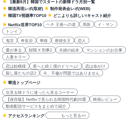
【最新8月】韓国でスタートの新韓ドラ月別一覧
韓流再現レポ(取材)
制作発表会レポ(WEB)
韓国TV視聴率TOP10
どこよりも詳しい!キャスト紹介
ヘチ 王座への道
馬医
イ・サン
Netflix世界TOP10
トンイ
鬼宮
奇皇后
華政
善徳女王
恋人
愛が来る
財閥 X 刑事2
夫婦の結末
マンションのお仕事
人妻キラー
恋は飴模様
君へと続く僕のドリーム!
恋は命がけ
殺し屋たちの店2
今、不倫が問題ではありません
華流トップページ
次見る韓ドラに迷ったら見るコーナー
【保存版】Netflixで見られる韓国時代劇20選
映画レビュー
動画配信サービスをまとめて紹介
もっと見る>>
アクセスランキング