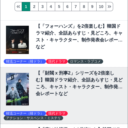
1
2
3
4
5
6
7
8
9
10
【「フォーハンズ」を2倍楽しむ】韓国ド
ラマ紹介、全話あらすじ・見どころ、キャ
スト・キャラクター、制作発表会レポート
など
韓流コーナー（韓ドラ）
現代ドラマ
ロマンス・ラブコメ
【「財閥 x 刑事2」シリーズを2倍楽し
む】韓国ドラマ紹介、全話あらすじ・見ど
ころ、キャスト・キャラクター、制作発表
会レポートなど
韓流コーナー（韓ドラ）
現代ドラマ
アクション・サスペンス・ミステリ