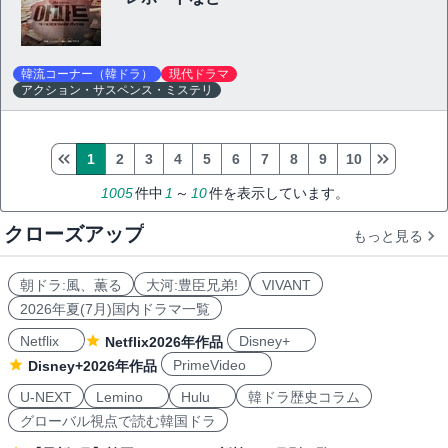
韓流コーナー（韓ドラ）
現代ドラマ
アクション・サスペンス・ミステリ
1
2
3
4
5
6
7
8
9
10
1005
件中
1
～
10
件を表示しています。
クローズアップ
もっと見る
朝ドラ:風、薫る
大河:豊臣兄弟!
VIVANT
2026年夏(7月)国内ドラマ一覧
Netflix
Disney+
Netflix2026年作品
PrimeVideo
Disney+2026年作品
U-NEXT
Lemino
Hulu
韓ドラ歴史コラム
グローバル視点で読む韓国ドラ