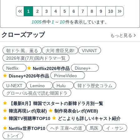
1
2
3
4
5
6
7
8
9
10
1005
件中
1
～
10
件を表示しています。
クローズアップ
もっと見る
朝ドラ:風、薫る
大河:豊臣兄弟!
VIVANT
2026年夏(7月)国内ドラマ一覧
Netflix
Disney+
Netflix2026年作品
PrimeVideo
Disney+2026年作品
U-NEXT
Lemino
Hulu
韓ドラ歴史コラム
グローバル視点で読む韓国ドラ
【最新8月】韓国でスタートの新韓ドラ月別一覧
韓流再現レポ(取材)
制作発表会レポ(WEB)
韓国TV視聴率TOP10
どこよりも詳しい!キャスト紹介
ヘチ 王座への道
馬医
イ・サン
Netflix世界TOP10
トンイ