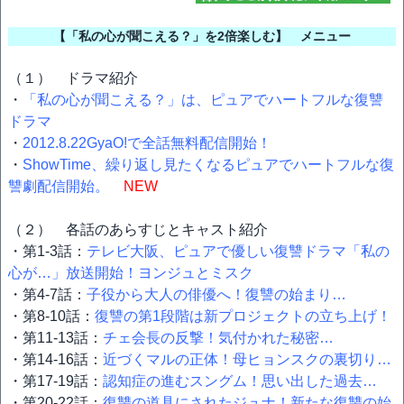
【「私の心が聞こえる？」を2倍楽しむ】 メニュー
（１） ドラマ紹介
・
「私の心が聞こえる？」は、ピュアでハートフルな復讐
ドラマ
・
2012.8.22GyaO!で全話無料配信開始！
・
ShowTime、繰り返し見たくなるピュアでハートフルな復
讐劇配信開始。
NEW
（２） 各話のあらすじとキャスト紹介
・第1-3話：
テレビ大阪、ピュアで優しい復讐ドラマ「私の
心が…」放送開始！ヨンジュとミスク
・第4-7話：
子役から大人の俳優へ！復讐の始まり…
・第8-10話：
復讐の第1段階は新プロジェクトの立ち上げ！
・第11-13話：
チェ会長の反撃！気付かれた秘密…
・第14-16話：
近づくマルの正体！母ヒョンスクの裏切り…
・第17-19話：
認知症の進むスングム！思い出した過去…
・第20-22話：
復讐の道具にされたジュナ！新たな復讐の始