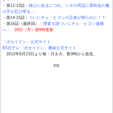
・第12-13話：
核心に迫るにつれ、ソヌの周辺に黒蛇会の魔
の手が忍び寄る…
・第14-15話：
ついにチェ・ヒゴンの正体が明らかに！？
・第16話（最終回）：
捜査９課ついにチェ・ヒゴン逮捕
へ…
20日（月）朝9時更新
「ポセイドン」公式サイト
BS日テレ「ポセイドン」番組公式サイト
2012年6月23日より毎・月＆火、夜9時から放送。
PR