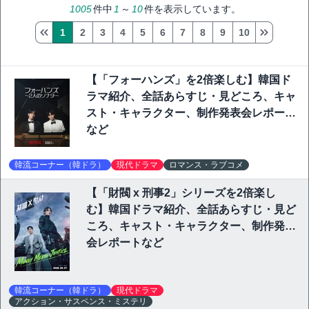
1005
件中
1
～
10
件を表示しています。
1
2
3
4
5
6
7
8
9
10
【「フォーハンズ」を2倍楽しむ】韓国ド
ラマ紹介、全話あらすじ・見どころ、キャ
スト・キャラクター、制作発表会レポート
など
韓流コーナー（韓ドラ）
現代ドラマ
ロマンス・ラブコメ
【「財閥 x 刑事2」シリーズを2倍楽し
む】韓国ドラマ紹介、全話あらすじ・見ど
ころ、キャスト・キャラクター、制作発表
会レポートなど
韓流コーナー（韓ドラ）
現代ドラマ
アクション・サスペンス・ミステリ