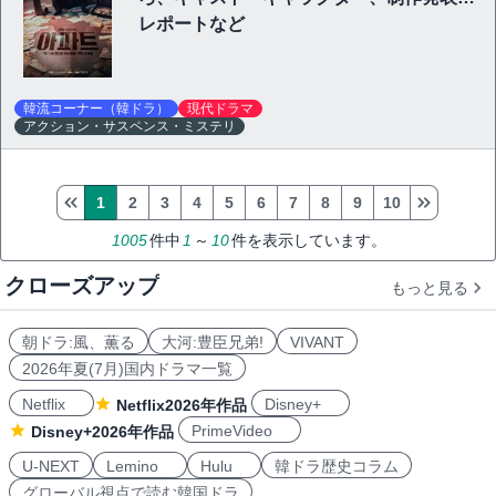
レポートなど
韓流コーナー（韓ドラ）
現代ドラマ
アクション・サスペンス・ミステリ
1
2
3
4
5
6
7
8
9
10
1005
件中
1
～
10
件を表示しています。
クローズアップ
もっと見る
朝ドラ:風、薫る
大河:豊臣兄弟!
VIVANT
2026年夏(7月)国内ドラマ一覧
Netflix
Disney+
Netflix2026年作品
PrimeVideo
Disney+2026年作品
U-NEXT
Lemino
Hulu
韓ドラ歴史コラム
グローバル視点で読む韓国ドラ