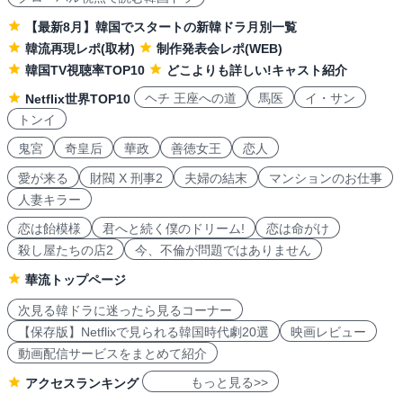
【最新8月】韓国でスタートの新韓ドラ月別一覧
韓流再現レポ(取材)
制作発表会レポ(WEB)
韓国TV視聴率TOP10
どこよりも詳しい!キャスト紹介
ヘチ 王座への道
馬医
イ・サン
Netflix世界TOP10
トンイ
鬼宮
奇皇后
華政
善徳女王
恋人
愛が来る
財閥 X 刑事2
夫婦の結末
マンションのお仕事
人妻キラー
恋は飴模様
君へと続く僕のドリーム!
恋は命がけ
殺し屋たちの店2
今、不倫が問題ではありません
華流トップページ
次見る韓ドラに迷ったら見るコーナー
【保存版】Netflixで見られる韓国時代劇20選
映画レビュー
動画配信サービスをまとめて紹介
もっと見る>>
アクセスランキング