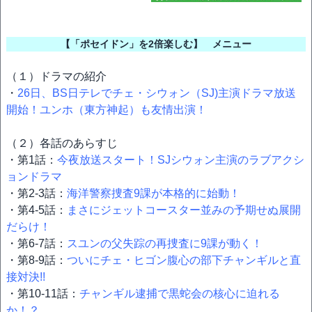
【「ポセイドン」を2倍楽しむ】 メニュー
（１）ドラマの紹介
・
26日、BS日テレでチェ・シウォン（SJ)主演ドラマ放送
開始！ユンホ（東方神起）も友情出演！
（２）各話のあらすじ
・第1話：
今夜放送スタート！SJシウォン主演のラブアクシ
ョンドラマ
・第2-3話：
海洋警察捜査9課が本格的に始動！
・第4-5話：
まさにジェットコースター並みの予期せぬ展開
だらけ！
・第6-7話：
スユンの父失踪の再捜査に9課が動く！
・第8-9話：
ついにチェ・ヒゴン腹心の部下チャンギルと直
接対決!!
・第10-11話：
チャンギル逮捕で黒蛇会の核心に迫れる
か！？