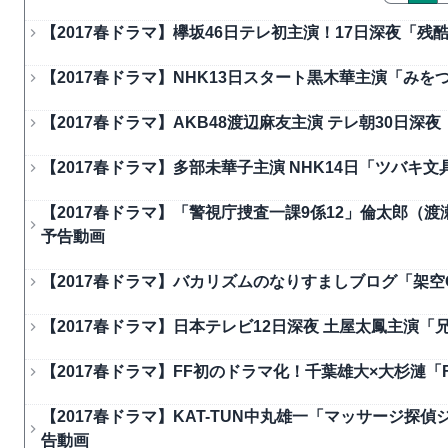
【2017春ドラマ】欅坂46日テレ初主演！17日深夜「
【2017春ドラマ】NHK13日スタート黒木華主演「み
【2017春ドラマ】AKB48渡辺麻友主演 テレ朝30日
【2017春ドラマ】多部未華子主演 NHK14日「ツバ
【2017春ドラマ】「警視庁捜査一課9係12」倫太郎（渡
予告動画
【2017春ドラマ】バカリズムのなりすましブログ「架
【2017春ドラマ】日本テレビ12日深夜 土屋太鳳主演
【2017春ドラマ】FF初のドラマ化！千葉雄大×大杉漣「FIN
【2017春ドラマ】KAT-TUN中丸雄一「マッサージ探
告動画