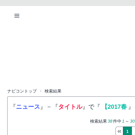
ナビコントップ
検索結果
『
ニュース
』
−
『
タイトル
』で『
【2017春
』
検索結果
38
件中
1
～
30
1