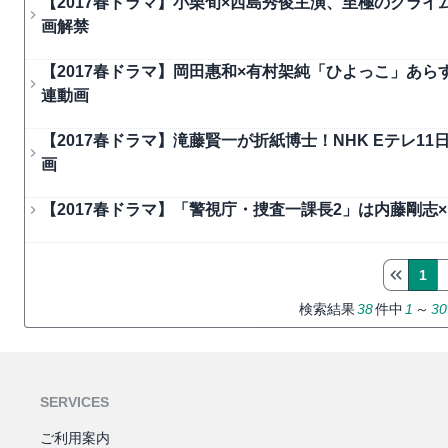
【2017春ドラマ】小栗旬×西島秀俊主演、至極のクライムサ
画解禁
【2017春ドラマ】岡田惠和×有村架純「ひよっこ」あ
連動画
【2017春ドラマ】滝藤賢一が折紙博士！NHK Eテレ
画
【2017春ドラマ】「警視庁・捜査一課長2」は内藤剛
1
検索結果
38
件中
1
～
30
SERVICES
ご利用案内