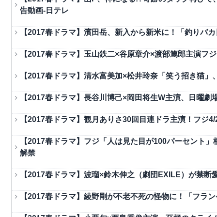
告動画-日テレ
【2017春ドラマ】濱田岳、新入から新米に！「釣りバカ
【2017春ドラマ】玉山鉄二×谷原章介×渡部篤郎主演フジ「
【2017春ドラマ】清水富美加×松井玲奈「笑う招き猫」、
【2017春ドラマ】長谷川博己×岡田将生W主演、日曜劇場
【2017春ドラマ】観月ありさ30回目連ドラ主演！フジ4
【2017春ドラマ】フジ「人は見た目が100パーセント」
解禁
【2017春ドラマ】波瑠×鈴木伸之（劇団EXILE）が禁
【2017春ドラマ】綾野剛が不老不死の怪物に！「フラン