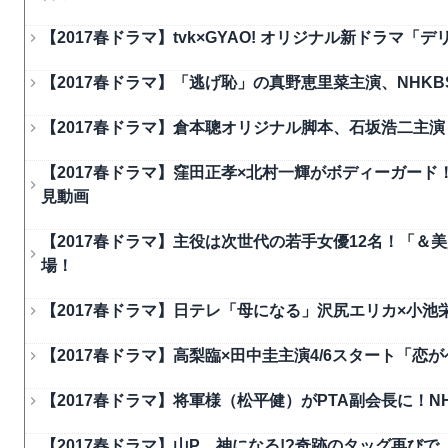
【2017春ドラマ】tvk×GYAO! オリジナル新ドラマ「
【2017春ドラマ】「逃げ恥」の真野恵里菜主演、NHK
【2017春ドラマ】倉本聰オリジナル脚本、石坂浩二主演「
【2017春ドラマ】窪田正孝×北村一輝がボディーガード！
見動画
【2017春ドラマ】主役は次世代の若手女優12名！「＆美少女～
場！
【2017春ドラマ】日テレ「母になる」沢尻エリカ×小池栄
【2017春ドラマ】高梨臨×田中圭主演4/6スタート「
【2017春ドラマ】将軍様（松平健）がPTA副会長に！NH
【2017春ドラマ】山P、神になる!?奇跡のタッグ再び