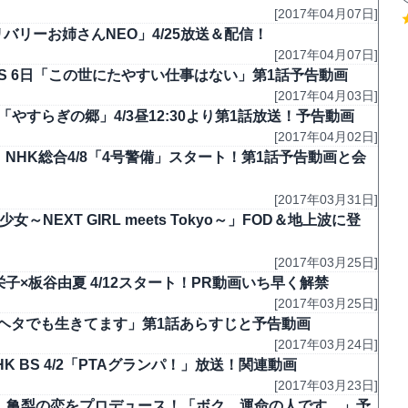
[2017年04月07日]
デリバリーお姉さんNEO」4/25放送＆配信！
[2017年04月07日]
BS 6日「この世にたやすい仕事はない」第1話予告動画
[2017年04月03日]
やすらぎの郷」4/3昼12:30より第1話放送！予告動画
[2017年04月02日]
NHK総合4/8「4号警備」スタート！第1話予告動画と会
[2017年03月31日]
NEXT GIRL meets Tokyo～」FOD＆地上波に登
[2017年03月25日]
子×板谷由夏 4/12スタート！PR動画いち早く解禁
[2017年03月25日]
恋がヘタでも生きてます」第1話あらすじと予告動画
[2017年03月24日]
K BS 4/2「PTAグランパ！」放送！関連動画
[2017年03月23日]
で、亀梨の恋をプロデュース！「ボク、運命の人です。」予