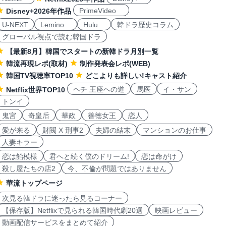
PrimeVideo
Disney+2026年作品
U-NEXT
Lemino
Hulu
韓ドラ歴史コラム
グローバル視点で読む韓国ドラ
【最新8月】韓国でスタートの新韓ドラ月別一覧
韓流再現レポ(取材)
制作発表会レポ(WEB)
韓国TV視聴率TOP10
どこよりも詳しい!キャスト紹介
ヘチ 王座への道
馬医
イ・サン
Netflix世界TOP10
トンイ
鬼宮
奇皇后
華政
善徳女王
恋人
愛が来る
財閥 X 刑事2
夫婦の結末
マンションのお仕事
人妻キラー
恋は飴模様
君へと続く僕のドリーム!
恋は命がけ
殺し屋たちの店2
今、不倫が問題ではありません
華流トップページ
次見る韓ドラに迷ったら見るコーナー
【保存版】Netflixで見られる韓国時代劇20選
映画レビュー
動画配信サービスをまとめて紹介