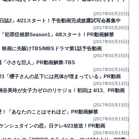
[2017年03月22日]
日誌2」4/21スタート！予告動画完成披露試写会募集中
[2017年03月20日]
犯罪症候群Season1」4/8スタート！PR動画解禁
[2017年03月15日]
映画に先駆けTBS/MBSドラマ第1話予告動画
[2017年03月15日]
「小さな巨人」PR動画解禁-TBS
[2017年03月15日]
/23「櫻子さんの足下には死体が埋まっている」PR動画
[2017年03月13日]
桐谷美玲が女子力ゼロのリケジョ！初回は 4/13、PR動画
[2017年03月13日]
断愛！「あなたのことはそれほど」PR動画解禁
[2017年03月13日]
ケンシュタインの恋」日テレ4/23放送！PR動画
[2017年03月13日]