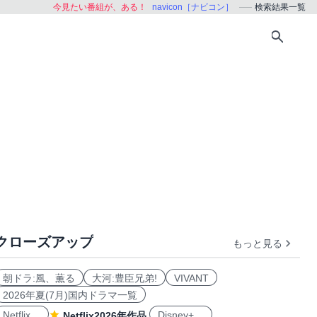
今見たい番組が、ある！
navicon［ナビコン］
検索結果一覧
クローズアップ
もっと見る
朝ドラ:風、薫る
大河:豊臣兄弟!
VIVANT
2026年夏(7月)国内ドラマ一覧
Netflix
Disney+
Netflix2026年作品