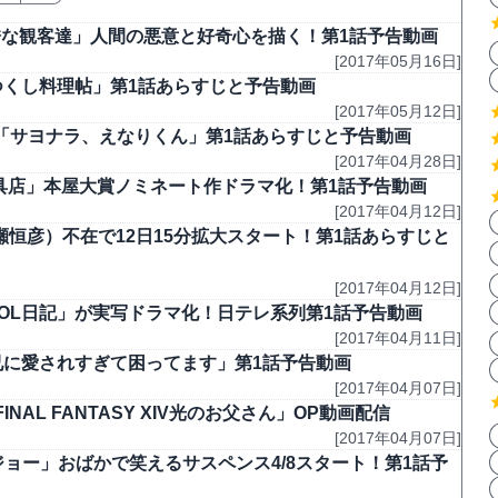
残酷な観客達」人間の悪意と好奇心を描く！第1話予告動画
[2017年05月16日]
をつくし料理帖」第1話あらすじと予告動画
[2017年05月12日]
深夜「サヨナラ、えなりくん」第1話あらすじと予告動画
[2017年04月28日]
キ文具店」本屋大賞ノミネート作ドラマ化！第1話予告動画
[2017年04月12日]
瀬恒彦）不在で12日15分拡大スタート！第1話あらすじと
[2017年04月12日]
空OL日記」が実写ドラマ化！日テレ系列第1話予告動画
[2017年04月11日]
「兄に愛されすぎて困ってます」第1話予告動画
[2017年04月07日]
AL FANTASY XIV光のお父さん」OP動画配信
[2017年04月07日]
偵ジョー」おばかで笑えるサスペンス4/8スタート！第1話予