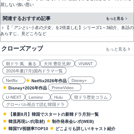
屈しない強い思い
関連するおすすめ記事
もっと見る
【「
アンという名の少女
」を2倍楽しむ】シリーズ1～3紹介、各話の
あらすじ、見どころなど
クローズアップ
もっと見る
朝ドラ:風、薫る
大河:豊臣兄弟!
VIVANT
2026年夏(7月)国内ドラマ一覧
Netflix
Disney+
Netflix2026年作品
PrimeVideo
Disney+2026年作品
U-NEXT
Lemino
Hulu
韓ドラ歴史コラム
グローバル視点で読む韓国ドラ
【最新8月】韓国でスタートの新韓ドラ月別一覧
韓流再現レポ(取材)
制作発表会レポ(WEB)
韓国TV視聴率TOP10
どこよりも詳しい!キャスト紹介