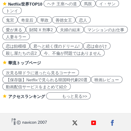
ヘチ 王座への道
馬医
イ・サン
Netflix世界TOP10
トンイ
鬼宮
奇皇后
華政
善徳女王
恋人
愛が来る
財閥 X 刑事2
夫婦の結末
マンションのお仕事
人妻キラー
恋は飴模様
君へと続く僕のドリーム!
恋は命がけ
殺し屋たちの店2
今、不倫が問題ではありません
華流トップページ
次見る韓ドラに迷ったら見るコーナー
【保存版】Netflixで見られる韓国時代劇20選
映画レビュー
動画配信サービスをまとめて紹介
もっと見る>>
アクセスランキング
navicon 2007