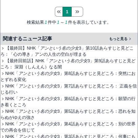
1
検索結果
1
件中
1
～
1
件を表示しています。
関連するニュース記事
もっと見る
【最終回】NHK「
アンという名の少女
3」第10話あらすじと見どこ
ろ：「心の導き」アンの人生の空白が埋まる
【最終回前話】NHK「
アンという名の少女
3」第9話あらすじと見ど
ころ： 深淵（しんえん）なる闇
NHK「
アンという名の少女
3」第8話あらすじと見どころ：突然にお
とずれる変化
NHK「
アンという名の少女
3」第7話あらすじと見どころ： 正義を信
じる行い
NHK「
アンという名の少女
3」第6話あらすじと見どころ：願望の行
き着くところ
NHK「
アンという名の少女
3」第5話あらすじと見どころ：恐れを知
らぬがゆえの強さ
NHK「
アンという名の少女
3」第4話あらすじと見どころ：別の世界
での再会を信じて
NHK「
アンという名の少女
3」第3話あらすじと見どころ：何事にも