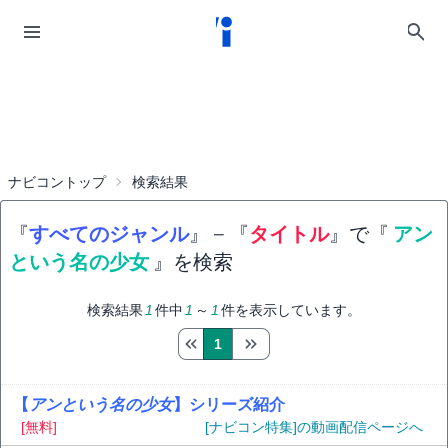
ナビコントップ
検索結果
『
すべてのジャンル
』
−
『
タイトル
』で『
アン
という名の少女
』を検索
検索結果
1
件中
1
～
1
件を表示しています。
1
【
アンという名の少女
】シリーズ紹介
[無料]
[ナビコン特集]の動画配信ページへ