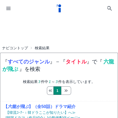
ナビコントップ
検索結果
『
すべてのジャンル
』
−
『
タイトル
』で『
六龍
が飛ぶ
』を検索
検索結果
3
件中
1
～
3
件を表示しています。
1
【
六龍が飛ぶ
】（全50話）ドラマ紹介
【韓流ｺｰﾅｰ：韓ドラここが知りたい】へ≫
[韓国ドラマ（作品紹介）]の動画配信ページへ