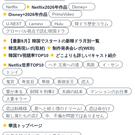
Netflix
Disney+
Netflix2026年作品
PrimeVideo
Disney+2026年作品
U-NEXT
Lemino
Hulu
韓ドラ歴史コラム
グローバル視点で読む韓国ドラ
【最新8月】韓国でスタートの新韓ドラ月別一覧
韓流再現レポ(取材)
制作発表会レポ(WEB)
韓国TV視聴率TOP10
どこよりも詳しい!キャスト紹介
ヘチ 王座への道
馬医
イ・サン
Netflix世界TOP10
トンイ
鬼宮
奇皇后
華政
善徳女王
恋人
愛が来る
財閥 X 刑事2
夫婦の結末
マンションのお仕事
人妻キラー
恋は飴模様
君へと続く僕のドリーム!
恋は命がけ
殺し屋たちの店2
今、不倫が問題ではありません
華流トップページ