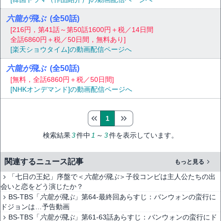
六龍が飛ぶ
(全50話)
[216円，第41話～第50話1600円＋税／14日間
全話6860円＋税／50日間，無料あり]
[楽天ショウタイム]の動画配信ページへ
六龍が飛ぶ
(全50話)
[無料，全話6860円＋税／50日間]
[NHKオンデマンド]の動画配信ページへ
1
検索結果
3
件中
1
～
3
件を表示しています。
関連するニュース記事
もっと見る
「七日の王妃」序盤で＜
六龍が飛ぶ
＞子役コンビは主人公たちの出
会いと恋をどう演じたか？
BS-TBS「
六龍が飛ぶ
」第64-最終回あらすじ：バンウォンの蛮行に
ドジョンは…予告動画
BS-TBS「
六龍が飛ぶ
」第61-63話あらすじ：バンウォンの蛮行にド