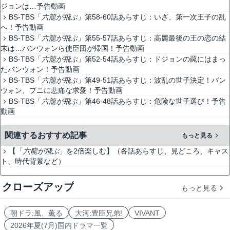
ジョンは…予告動画
BS-TBS「
六龍が飛ぶ
」第58-60話あらすじ：いざ、第一次王子の乱
へ！予告動画
BS-TBS「
六龍が飛ぶ
」第55-57話あらすじ：高麗最後の王の恋の結
末は…バンウォンら使臣団が帰国！予告動画
BS-TBS「
六龍が飛ぶ
」第52-54話あらすじ：ドジョンの罠にはまっ
たバンウォン！予告動画
BS-TBS「
六龍が飛ぶ
」第49-51話あらすじ：波乱の世子決定！バン
ウォン、プニに悲痛な求愛！予告動画
BS-TBS「
六龍が飛ぶ
」第46-48話あらすじ：危険な世子選び！予告
動画
関連するおすすめ記事
もっと見る
【「
六龍が飛ぶ
」を2倍楽しむ】（各話あらすじ、見どころ、キャス
ト、時代背景など）
クローズアップ
もっと見る
朝ドラ:風、薫る
大河:豊臣兄弟!
VIVANT
2026年夏(7月)国内ドラマ一覧