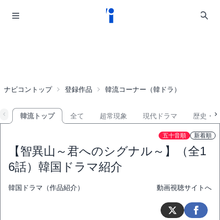
ナビコントップ
登録作品
韓流コーナー（韓ドラ）
韓流トップ
全て
超常現象
現代ドラマ
歴史・
五十音順
新着順
【智異山～君へのシグナル～】（全1
6話）韓国ドラマ紹介
韓国ドラマ（作品紹介）
動画視聴サイトへ