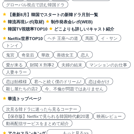
グローバル視点で読む韓国ドラ
【最新8月】韓国でスタートの新韓ドラ月別一覧
韓流再現レポ(取材)
制作発表会レポ(WEB)
韓国TV視聴率TOP10
どこよりも詳しい!キャスト紹介
ヘチ 王座への道
馬医
イ・サン
Netflix世界TOP10
トンイ
鬼宮
奇皇后
華政
善徳女王
恋人
愛が来る
財閥 X 刑事2
夫婦の結末
マンションのお仕事
人妻キラー
恋は飴模様
君へと続く僕のドリーム!
恋は命がけ
殺し屋たちの店2
今、不倫が問題ではありません
華流トップページ
次見る韓ドラに迷ったら見るコーナー
【保存版】Netflixで見られる韓国時代劇20選
映画レビュー
動画配信サービスをまとめて紹介
もっと見る>>
アクセスランキング