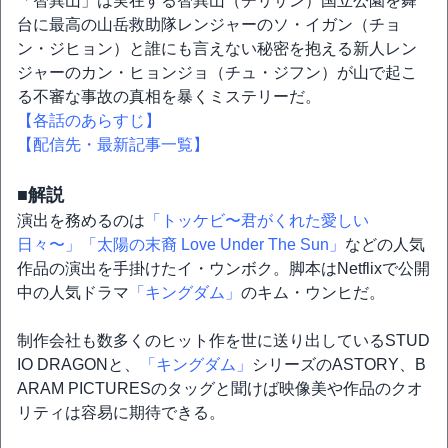
「智異山」は実在する智異山（チリサン）国立公園を舞
台に最高の山岳救助隊レンジャーのソ・イガン（チョ
ン・ジヒョン）と誰にも言えない秘密を抱える新人レン
ジャーのカン・ヒョンジョ（チュ・ジフン）が山で起こ
る不審な事故の真相を暴くミステリーだ。
【各話のあらすじ】
【配信先・最新記事一覧】
■解説
演出を務めるのは
「トッケビ〜君がくれた愛しい
日々〜」
「太陽の末裔 Love Under The Sun」
などの人気
作品の演出を手掛けたイ・ウンボク。脚本はNetflixで公開
中の人気ドラマ
「キングダム」
のキム・ウンヒだ。
制作会社も数多くのヒット作を世に送り出しているSTUD
IO DRAGONと、
「キングダム」
シリーズのASTORY、B
ARAM PICTURESのタッグと聞けば映像美や作品のクオ
リティは容易に期待できる。