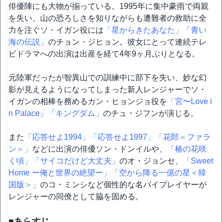
俳優陣にも大物が揃っている。1995年に集中豪雨で両親
を失い、山の恐ろしさを知りながらも遭難者の救助に全
力を注ぐソ・イガン役には
「星からきたあなた」
「青い
海の伝説」
のチョン・ジヒョン。彼女にとって連続テレ
ビドラマへの出演は出産を経て4年9ヶ月ぶりとなる。
元陸軍だったが智異山での訓練中に部下を失い、妙な幻
影が見えるようになってしまった新人レンジャーでソ・
イガンの相棒を務めるカン・ヒョンジョ役を
「宮〜Love i
n Palace」
「キングダム」
のチュ・ジフンが演じる。
また
「応答せよ1994」
「応答せよ1997」
「花郎＜ファラ
ン＞」
などに出演の俳優ソン・ドンイルや、
「椿の花咲
く頃」
「サイコだけど大丈夫」
のオ・ジョンセ、
「Sweet
Home ー俺と世界の絶望ー」
「空から降る一億の星＜韓
国版＞」
のコ・ミンシなど個性的な名バイプレイヤーが
レンジャーの同僚として脇を固める。
■あらすじ