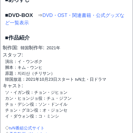
■DVD-BOX
⇒
DVD・OST・関連書籍・公式グッズな
ど一覧表示
■作品紹介
制作国:
制作年:
韓国
2021年
スタッフ:
演出：イ・ウンボク
脚本：キム・ウンヒ
原題：지리산（チリサン）
韓国放送：2021年10月23日スタート tvN土・日ドラマ
キャスト:
ソ・イガン役：チョン・ジヒョン
カン・ヒョンジョ役：チュ・ジフン
チョ・デシン役：ソン・ドンイル
チョン・グヨン役：オ・ジョンセ
イ・ダウォン役：コ・ミンシ
◇
tvN番組公式サイト