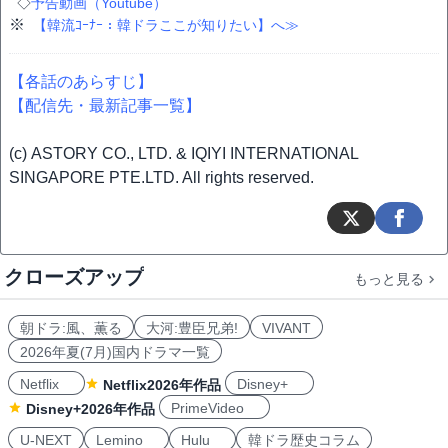
◇
予告動画（Youtube）
※
【韓流ｺｰﾅｰ：韓ドラここが知りたい】へ≫
【各話のあらすじ】
【配信先・最新記事一覧】
(c) ASTORY CO., LTD. & IQIYI INTERNATIONAL
SINGAPORE PTE.LTD. All rights reserved.
クローズアップ
もっと見る
朝ドラ:風、薫る
大河:豊臣兄弟!
VIVANT
2026年夏(7月)国内ドラマ一覧
Netflix
Disney+
Netflix2026年作品
PrimeVideo
Disney+2026年作品
U-NEXT
Lemino
Hulu
韓ドラ歴史コラム