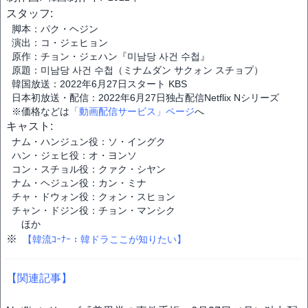
スタッフ:
脚本：パク・ヘジン
演出：コ・ジェヒョン
原作：チョン・ジェハン『미남당 사건 수첩』
原題：미남당 사건 수첩（ミナムダン サクォン スチョプ）
韓国放送：2022年6月27日スタート KBS
日本初放送・配信：2022年6月27日独占配信Netflix Nシリーズ
※価格などは
「動画配信サービス」ページ
へ
キャスト:
ナム・ハンジュン役：ソ・イングク
ハン・ジェヒ役：オ・ヨンソ
コン・スチョル役：クァク・シヤン
ナム・ヘジュン役：カン・ミナ
チャ・ドウォン役：クォン・スヒョン
チャン・ドジン役：チョン・マンシク
ほか
※
【韓流ｺｰﾅｰ：韓ドラここが知りたい】
【関連記事】