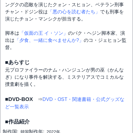
ングクの恋敵を演じたクォン・スヒョン、ベテラン刑事
チャン・ドジン役は
「悪の心を読む者たち」
でも刑事を
演じたチョン・マンシクが担当する。
脚本は
「仮面の王 イ・ソン」
のパク・ヘジン脚本家、演
出は
「夕食、一緒に食べませんか?」
のコ・ジェヒョン監
督。
■あらすじ
元プロファイラーのナム・ハンジュンが男の巫（かんな
ぎ）になり事件を解決する、ミステリアスでコミカルな
捜査劇を描く。
■DVD-BOX
⇒
DVD・OST・関連書籍・公式グッズな
ど一覧表示
■作品紹介
制作国:
制作年:
韓国
2022年