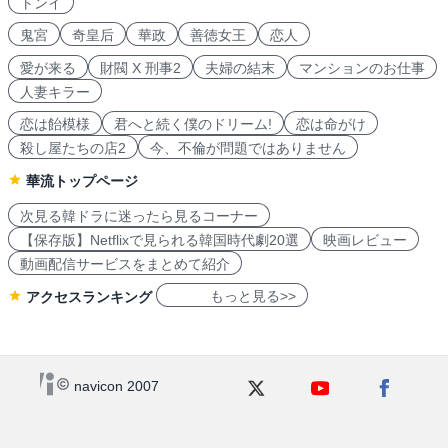
トンイ
鬼宮
奇皇后
華政
善徳女王
恋人
愛が来る
財閥 X 刑事2
夫婦の結末
マンションのお仕事
人妻キラー
恋は飴模様
君へと続く僕のドリーム!
恋は命がけ
殺し屋たちの店2
今、不倫が問題ではありません
華流トップページ
次見る韓ドラに迷ったら見るコーナー
【保存版】Netflixで見られる韓国時代劇20選
映画レビュー
動画配信サービスをまとめて紹介
もっと見る>>
アクセスランキング
navicon 2007