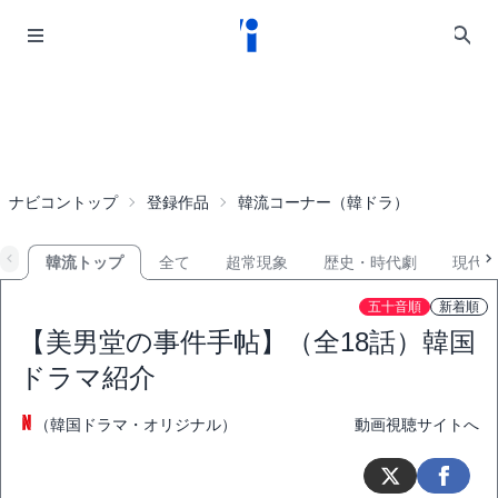
ナビコントップ
登録作品
韓流コーナー（韓ドラ）
韓流トップ
全て
超常現象
歴史・時代劇
現代
五十音順
新着順
【美男堂の事件手帖】（全18話）韓国
ドラマ紹介
（韓国ドラマ・オリジナル）
動画視聴サイトへ