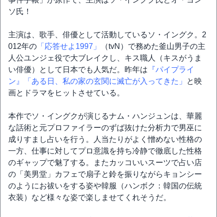
ソ氏！
主演は、歌手、俳優として活動しているソ・イングク。2
012年の
「応答せよ1997」
（tvN）で務めた釜山男子の主
人公ユンジェ役で大ブレイクし、キス職人（キスがうま
い俳優）として日本でも人気だ。昨年は
『パイプライ
ン』
「ある日、私の家の玄関に滅亡が入ってきた」
と映
画とドラマをヒットさせている。
本作でソ・イングクが演じるナム・ハンジュンは、華麗
な話術と元プロファイラーのずば抜けた分析力で男巫に
成りすまし占いを行う。人当たりがよく憎めない性格の
一方、仕事に対してプロ意識を持ち冷静で徹底した性格
のギャップで魅了する。またカッコいいスーツで占い店
の「美男堂」カフェで扇子と鈴を振りながらキョンシー
のようにお祓いをする姿や韓服（ハンボク：韓国の伝統
衣装）など様々な姿で楽しませてくれそうだ。