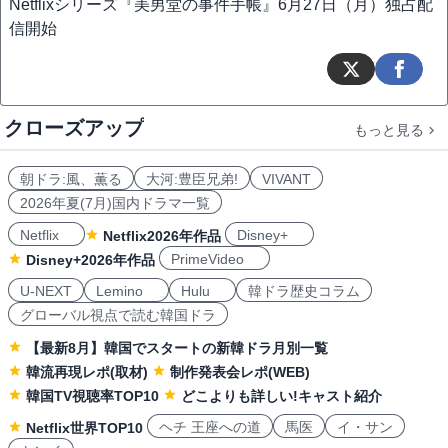
Netflixシリーズ『美男堂の事件手帳』6月27日（月）独占配
信開始
クローズアップ
もっと見る
朝ドラ:風、薫る
大河:豊臣兄弟!
VIVANT
2026年夏(7月)国内ドラマ一覧
Netflix
Disney+
Netflix2026年作品
PrimeVideo
Disney+2026年作品
U-NEXT
Lemino
Hulu
韓ドラ歴史コラム
グローバル視点で読む韓国ドラ
【最新8月】韓国でスタートの新韓ドラ月別一覧
韓流再現レポ(取材)
制作発表会レポ(WEB)
韓国TV視聴率TOP10
どこよりも詳しい!キャスト紹介
ヘチ 王座への道
馬医
イ・サン
Netflix世界TOP10