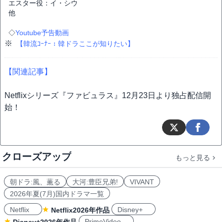
エスター役：イ・シウ
他
◇
Youtube予告動画
※
【韓流ｺｰﾅｰ：韓ドラここが知りたい】
【関連記事】
Netflixシリーズ『ファビュラス』12月23日より独占配信開
始！
クローズアップ
もっと見る
朝ドラ:風、薫る
大河:豊臣兄弟!
VIVANT
2026年夏(7月)国内ドラマ一覧
Netflix
Disney+
Netflix2026年作品
PrimeVideo