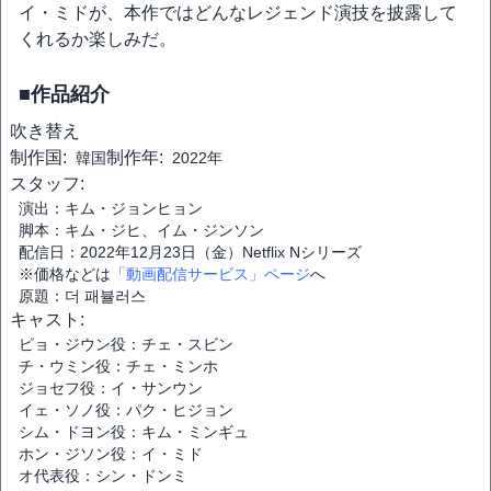
イ・ミドが、本作ではどんなレジェンド演技を披露して
くれるか楽しみだ。
■作品紹介
吹き替え
制作国:
制作年:
韓国
2022年
スタッフ:
演出：キム・ジョンヒョン
脚本：キム・ジヒ、イム・ジンソン
配信日：2022年12月23日（金）Netflix Nシリーズ
※価格などは
「動画配信サービス」ページ
へ
原題：더 패뷸러스
キャスト:
ピョ・ジウン役：チェ・スビン
チ・ウミン役：チェ・ミンホ
ジョセフ役：イ・サンウン
イェ・ソノ役：パク・ヒジョン
シム・ドヨン役：キム・ミンギュ
ホン・ジソン役：イ・ミド
オ代表役：シン・ドンミ