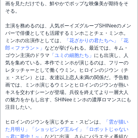
画を見ただけでも、鮮やかでポップな映像美が期待をそ
そる。
主演を務めるのは、人気ボーイズグループSHINeeのメン
バーで俳優としても活躍するミンホことチェ・ミンホ。
ミンホの出演作としては、
「花ざかりの君たちへ」
「花
郎＜ファラン＞」
などが挙げられる。最近では、キム・
ゴウン主演のドラマ
「ユミの細胞たち」
にも出演し、人
気を集めている。本作でミンホが演じるのは、フリーの
レタッチャーとして働くウミン。ヒロインのジウン（チ
ェ・スビン）とは、友達以上恋人未満の関係だ。予告動
画では、ミンホ演じるウミンとヒロインのジウンが熱い
キスを交わすシーンが登場。兵役を終えてより一層大人
の魅力をかもし出す、SHINeeミンホの濃厚ロマンスにも
注目したい。
ヒロインのジウンを演じるチェ・スビンは、
「雲が描い
た月明り」
「ショッピング王ルイ」
「ロボットじゃない
～君に夢中！～」
などに出演、さらにバラエティ番組な