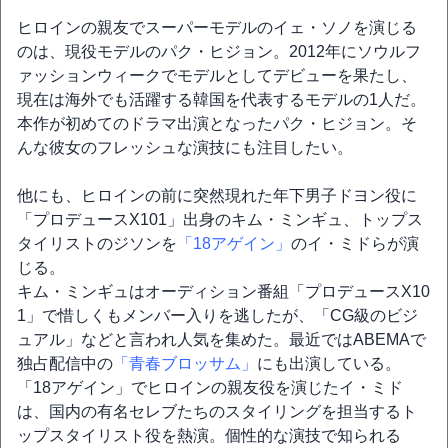
ヒロインの親友でスーパーモデルのイェ・ソノを演じる
のは、現役モデルのパク・ヒジョン。2012年にソウルフ
ァッションウィークでモデルとしてデビューを果たし、
現在は海外でも活躍する韓国を代表するモデルの1人だ。
本作が初めてのドラマ出演となったパク・ヒジョン。そ
んな彼女のフレッシュな演技にも注目したい。
他にも、ヒロインの前に突然現れた年下男子ドヨン役に
「プロデュースX101」出身のキム・ミンギュ、トップス
タイリストのジソンを
「18アゲイン」
のイ・ミドらが演
じる。
キム・ミンギュはオーディション番組「プロデュースX10
1」で惜しくもメンバー入りを逃したが、「CG級のビジ
ュアル」などと言われ人気を集めた。最近ではABEMAで
独占配信中の
「青春ブロッサム」
にも出演している。
「18アゲイン」でヒロインの親友役を演じたイ・ミド
は、国内の有名セレブたちのスタイリングを担当するト
ップスタイリスト役を熱演。個性的な演技で知られる