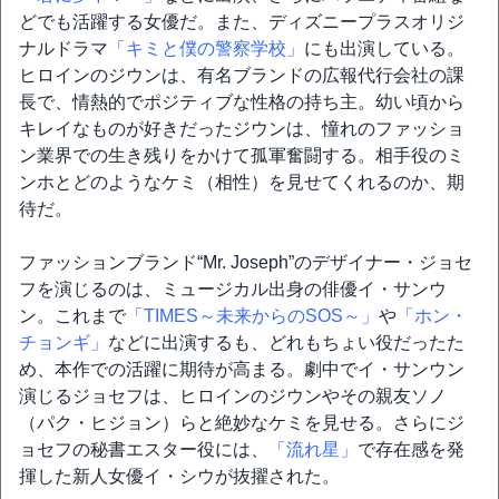
どでも活躍する女優だ。また、ディズニープラスオリジ
ナルドラマ
「キミと僕の警察学校」
にも出演している。
ヒロインのジウンは、有名ブランドの広報代行会社の課
長で、情熱的でポジティブな性格の持ち主。幼い頃から
キレイなものが好きだったジウンは、憧れのファッショ
ン業界での生き残りをかけて孤軍奮闘する。相手役のミ
ンホとどのようなケミ（相性）を見せてくれるのか、期
待だ。
ファッションブランド“Mr. Joseph”のデザイナー・ジョセ
フを演じるのは、ミュージカル出身の俳優イ・サンウ
ン。これまで
「TIMES～未来からのSOS～」
や
「ホン・
チョンギ」
などに出演するも、どれもちょい役だったた
め、本作での活躍に期待が高まる。劇中でイ・サンウン
演じるジョセフは、ヒロインのジウンやその親友ソノ
（パク・ヒジョン）らと絶妙なケミを見せる。さらにジ
ョセフの秘書エスター役には、
「流れ星」
で存在感を発
揮した新人女優イ・シウが抜擢された。