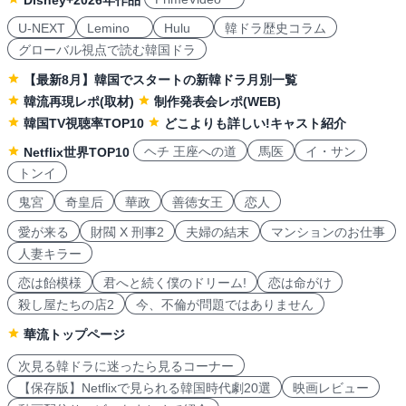
Disney+2026年作品
U-NEXT
Lemino
Hulu
韓ドラ歴史コラム
グローバル視点で読む韓国ドラ
【最新8月】韓国でスタートの新韓ドラ月別一覧
韓流再現レポ(取材)
制作発表会レポ(WEB)
韓国TV視聴率TOP10
どこよりも詳しい!キャスト紹介
ヘチ 王座への道
馬医
イ・サン
Netflix世界TOP10
トンイ
鬼宮
奇皇后
華政
善徳女王
恋人
愛が来る
財閥 X 刑事2
夫婦の結末
マンションのお仕事
人妻キラー
恋は飴模様
君へと続く僕のドリーム!
恋は命がけ
殺し屋たちの店2
今、不倫が問題ではありません
華流トップページ
次見る韓ドラに迷ったら見るコーナー
【保存版】Netflixで見られる韓国時代劇20選
映画レビュー