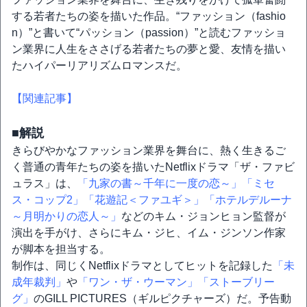
する若者たちの姿を描いた作品。“ファッション（fashio
n）”と書いて“パッション（passion）”と読むファッショ
ン業界に人生をささげる若者たちの夢と愛、友情を描い
たハイパーリアリズムロマンスだ。
【関連記事】
■解説
きらびやかなファッション業界を舞台に、熱く生きるご
く普通の青年たちの姿を描いたNetflixドラマ「ザ・ファビ
ュラス」は、
「九家の書～千年に一度の恋～」
「ミセ
ス・コップ2」
「花遊記＜ファユギ＞」
「ホテルデルーナ
～月明かりの恋人～」
などのキム・ジョンヒョン監督が
演出を手がけ、さらにキム・ジヒ、イム・ジンソン作家
が脚本を担当する。
制作は、同じくNetflixドラマとしてヒットを記録した
「未
成年裁判」
や
「ワン・ザ・ウーマン」
「ストーブリー
グ」
のGILL PICTURES（ギルピクチャーズ）だ。予告動