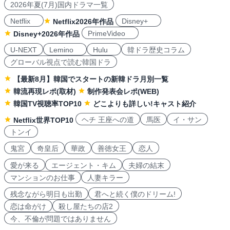
2026年夏(7月)国内ドラマ一覧
Netflix
Disney+
Netflix2026年作品
PrimeVideo
Disney+2026年作品
U-NEXT
Lemino
Hulu
韓ドラ歴史コラム
グローバル視点で読む韓国ドラ
【最新8月】韓国でスタートの新韓ドラ月別一覧
韓流再現レポ(取材)
制作発表会レポ(WEB)
韓国TV視聴率TOP10
どこよりも詳しい!キャスト紹介
ヘチ 王座への道
馬医
イ・サン
Netflix世界TOP10
トンイ
鬼宮
奇皇后
華政
善徳女王
恋人
愛が来る
エージェント・キム
夫婦の結末
マンションのお仕事
人妻キラー
残念ながら明日も出勤
君へと続く僕のドリーム!
恋は命がけ
殺し屋たちの店2
今、不倫が問題ではありません