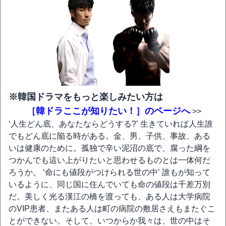
※韓国ドラマをもっと楽しみたい方は
［韓ドラここが知りたい！］のページへ
>>
‘人生どん底、あなたならどうする?’ 生きていれば人生誰
でもどん底に陥る時がある。金、男、子供、事故、ある
いは健康のために。孤独で辛い泥沼の底で、腐った綱を
つかんでも這い上がりたいと思わせるものとは一体何だ
ろうか。 ‘命にも値段がつけられる世の中’ 誰もが知って
いるように、同じ国に住んでいても命の値段は千差万別
だ。美しく光る漢江の橋を渡っても、ある人は大学病院
のVIP患者、またある人は町の病院の敷居さえもまたぐこ
とができない。そして、いつからか我々は、世の中はそ