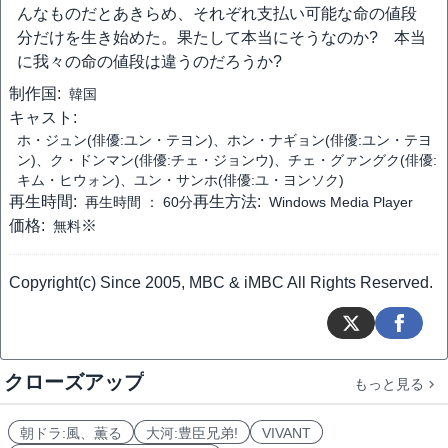
んなものだとあきらめ、それぞれ支払い可能な命の値段
分だけを生き始めた。果たして本当にそうなのか? 本当
に我々の命の値段は違うのだろうか?
制作国:
韓国
キャスト:
ホ・ジュン(俳優:ユン・テヨン)、ホン・ナギョン(俳優:ユン・テヨ
ン)、ク・ドンマン(俳優:チェ・ジョンウ)、チェ・グァングク(俳優:
キム・ヒウォン)、ユン・サンホ(俳優:ユ・ヨンソク)
再生時間:
再生方法:
再生時間 ：
60分
Windows Media Player
価格:
※
無料
Copyright(c) Since 2005, MBC & iMBC All Rights Reserved.
クローズアップ
もっと見る
朝ドラ:風、薫る
大河:豊臣兄弟!
VIVANT