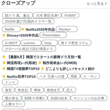
クローズアップ
もっと見る
朝ドラ:風、薫る
大河:豊臣兄弟!
VIVANT
2026年夏(7月)国内ドラマ一覧
Netflix
Disney+
Netflix2026年作品
PrimeVideo
Disney+2026年作品
U-NEXT
Lemino
Hulu
韓ドラ歴史コラム
グローバル視点で読む韓国ドラ
【最新8月】韓国でスタートの新韓ドラ月別一覧
韓流再現レポ(取材)
制作発表会レポ(WEB)
韓国TV視聴率TOP10
どこよりも詳しい!キャスト紹介
ヘチ 王座への道
馬医
イ・サン
Netflix世界TOP10
トンイ
鬼宮
奇皇后
華政
善徳女王
恋人
愛が来る
財閥 X 刑事2
夫婦の結末
マンションのお仕事
人妻キラー