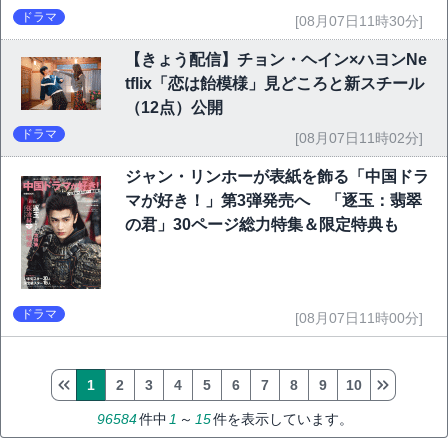
ドラマ
[08月07日11時30分]
【きょう配信】チョン・ヘイン×ハヨンNe
tflix「恋は飴模様」見どころと新スチール
（12点）公開
ドラマ
[08月07日11時02分]
ジャン・リンホーが表紙を飾る「中国ドラ
マが好き！」第3弾発売へ 「逐玉：翡翠
の君」30ページ総力特集＆限定特典も
ドラマ
[08月07日11時00分]
1
2
3
4
5
6
7
8
9
10
96584
件中
1
～
15
件を表示しています。