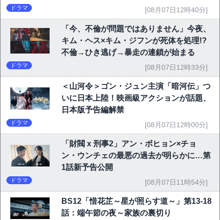
ドラマ
[08月07日12時40分]
「今、不倫が問題ではありません」今夜、
キム・ヘス×キム・ジフンが死体を処理!?
不倫→ひき逃げ→暴走の連鎖が始まる
ドラマ
[08月07日12時33分]
＜山河令＞ゴン・ジュン主演「暗河伝」つ
いに日本上陸！映画級アクションが話題、
日本版予告編解禁
ドラマ
[08月07日12時00分]
「財閥 x 刑事2」アン・ボヒョン×チョ
ン・ウンチェの最悪の過去が明らかに…第
1話新予告公開
ドラマ
[08月07日11時54分]
BS12「惜花芷～星が照らす道～」第13-18
話：端午節の夜～家族の裏切り