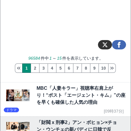
96584
件中
1
～
15
件を表示しています。
1
2
3
4
5
6
7
8
9
10
MBC「人妻キラー」視聴率右肩上が
り！“ポスト「エージェント・キム」”の座
を早くも確保した人気の理由
ドラマ
[09時37分]
「財閥 x 刑事2」アン・ボヒョン×チョ
ン・ウンチェの新バディに日韓で反