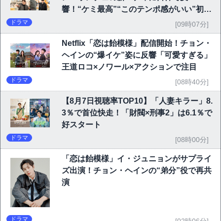
響！“ケミ最高”“このテンポ感がいい”初回
6.1％で好発進
ドラマ
[09時07分]
Netflix「恋は飴模様」配信開始！チョン・
ヘインの“爆イケ”姿に反響「可愛すぎる」
王道ロコ×ノワール×アクションで注目
ドラマ
[08時40分]
【8月7日視聴率TOP10】「人妻キラー」8.
3％で首位快走！「財閥×刑事2」は6.1％で
好スタート
ドラマ
[08時00分]
「恋は飴模様」イ・ジュニョンがサプライ
ズ出演！チョン・ヘインの“弟分”役で再共
演
ドラマ