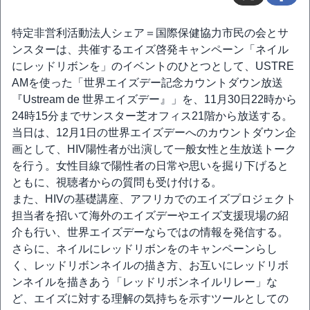
特定非営利活動法人シェア＝国際保健協力市民の会とサ
ンスターは、共催するエイズ啓発キャンペーン「ネイル
にレッドリボンを」のイベントのひとつとして、USTRE
AMを使った「世界エイズデー記念カウントダウン放送
『Ustream de 世界エイズデー』」を、11月30日22時から
24時15分までサンスター芝オフィス21階から放送する。
当日は、12月1日の世界エイズデーへのカウントダウン企
画として、HIV陽性者が出演して一般女性と生放送トーク
を行う。女性目線で陽性者の日常や思いを掘り下げると
ともに、視聴者からの質問も受け付ける。
また、HIVの基礎講座、アフリカでのエイズプロジェクト
担当者を招いて海外のエイズデーやエイズ支援現場の紹
介も行い、世界エイズデーならではの情報を発信する。
さらに、ネイルにレッドリボンをのキャンペーンらし
く、レッドリボンネイルの描き方、お互いにレッドリボ
ンネイルを描きあう「レッドリボンネイルリレー」な
ど、エイズに対する理解の気持ちを示すツールとしての