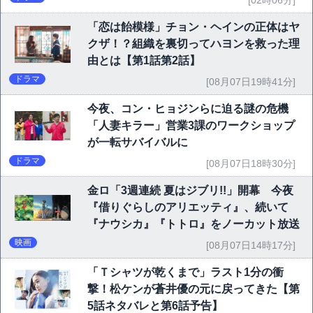
[02時06分]
「恋は飴模様」チョン・ヘインの正体はヤ
クザ！？組織を裏切ってハヨンを救った理
由とは【第1話第2話】
ドラマ
[08月07日19時41分]
今夜、コン・ヒョジンらに迫る謎の危機
「人妻キラー」営業3課のワークショップ
が一転サバイバルに
ドラマ
[08月07日18時30分]
金ロ「3週連続 夏はジブリ!!」開幕 今夜
『借りぐらしのアリエッティ』、続いて
『ナウシカ』『トトロ』をノーカット放送
映画
[08月07日14時17分]
「Ｔシャツが乾くまで」ラスト1分の衝
撃！松ケンが蒼井優の元に戻ってきた【第
5話ネタバレと第6話予告】