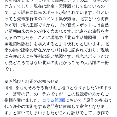
き方」でした。現在は北京・天津版として出ているの
で、より詳細に観光スポットが記されています。何とい
っても先輩旅行者のコメント集が秀逸。北京という街自
体が明・清の王都ですから、その観光スポットには自然
と清朝由来のものが多く含まれます。北京への旅行を考
えるのでしたら、これに現地で「北京生活地図冊」（中
国地図出版社）を購入するとより便利かと思います。北
京の街の建物の所在がかなり詳細に記されており、現地
に在住の人にも評判の高い地図です。観光スポットだけ
が見どころではない北京の街だからこその大活躍の一冊
です。
※お詫びと訂正のお知らせ※
6回目を迎えそろそろ折り返し地点となりましたNHKドラ
マ「蒼穹の昴」のコラムですが、この程読者の方からご
指摘を受けました。
コラム第3回
において「原作の春児は
代々浄心の施術をする専門家に依頼して宦官となりま
す」と書いてしまいましたがこれは誤りでして、原作で