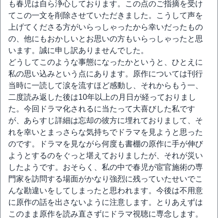
も春児は自ら浄心しております。この点のご指摘を受け
てこの一文を削除させていただきました。こうして声を
上げてくださる方がいらっしゃったから幸いだったもの
の、他にもおかしいとお思いの方もいらっしゃったと思
います。誠に申し訳ありませんでした。
どうしてこのような事態になったかというと、ひとえに
私の思い込みという点にあります。原作については刊行
当時に一読して涙を流すほど感動し、それからもう一、
二度読み返した後は10年以上の月日が経っておりまし
た。今回ドラマ化されるに当たって大喜びした私です
が、あらすじ詳細は忘却の彼方に埋れておりまして、そ
れを幸いとまっさらな気持ちでドラマを見ようと思った
のです。ドラマを見ながら何度も書棚の原作に手が伸び
ようとするのをぐっと堪えておりましたが、それが災い
したようです。おそらく、私の中で春児が宦官施術の専
門家を訪問する場面がかなり強烈に残っていたせいでこ
んな勘違いをしてしまったと思われます。今後は不用意
に原作の話を出さないように注意します。とりあえずは
このまま原作を読み直さずにドラマ視聴に専念します。