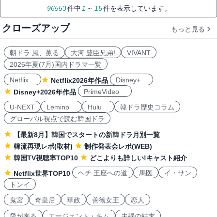
96553
件中
1
～
15
件を表示しています。
クローズアップ
もっと見る
朝ドラ:風、薫る
大河:豊臣兄弟!
VIVANT
2026年夏(7月)国内ドラマ一覧
Netflix
Disney+
Netflix2026年作品
PrimeVideo
Disney+2026年作品
U-NEXT
Lemino
Hulu
韓ドラ歴史コラム
グローバル視点で読む韓国ドラ
【最新8月】韓国でスタートの新韓ドラ月別一覧
韓流再現レポ(取材)
制作発表会レポ(WEB)
韓国TV視聴率TOP10
どこよりも詳しい!キャスト紹介
ヘチ 王座への道
馬医
イ・サン
Netflix世界TOP10
トンイ
鬼宮
奇皇后
華政
善徳女王
恋人
愛が来る
エージェント・キム
夫婦の結末