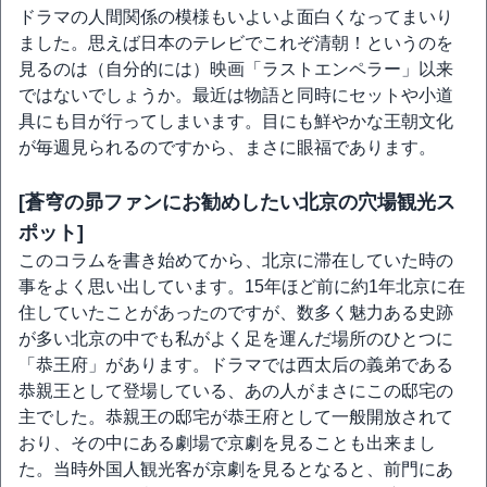
ドラマの人間関係の模様もいよいよ面白くなってまいり
ました。思えば日本のテレビでこれぞ清朝！というのを
見るのは（自分的には）映画「ラストエンペラー」以来
ではないでしょうか。最近は物語と同時にセットや小道
具にも目が行ってしまいます。目にも鮮やかな王朝文化
が毎週見られるのですから、まさに眼福であります。
[蒼穹の昴ファンにお勧めしたい北京の穴場観光ス
ポット]
このコラムを書き始めてから、北京に滞在していた時の
事をよく思い出しています。15年ほど前に約1年北京に在
住していたことがあったのですが、数多く魅力ある史跡
が多い北京の中でも私がよく足を運んだ場所のひとつに
「恭王府」があります。ドラマでは西太后の義弟である
恭親王として登場している、あの人がまさにこの邸宅の
主でした。恭親王の邸宅が恭王府として一般開放されて
おり、その中にある劇場で京劇を見ることも出来まし
た。当時外国人観光客が京劇を見るとなると、前門にあ