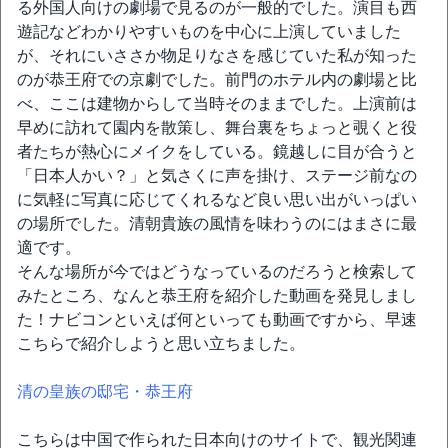
る外国人向けの劇場で見るのが一般的でした。演目も西
遊記などわかりやすいものを中心に上演していました
が、それにいささか物足りなさを感じていた私が知った
のが恭王府での京劇でした。前門のホテル内の劇場と比
べ、ここは建物からして当時そのままでした。上演前は
早めに訪れて園内を散策し、舞台裏をちょっと覗くと役
者たちが熱心にメイクをしている。鏡越しに目が合うと
「日本人かい？」と気さくに声を掛け、ステージ前なの
に気軽に写真に応じてくれるなど良い思い出がいっぱい
の場所でした。清朝貴族の風情を味わうのにはまさに最
適です。
そんな場所が今ではどうなっているのだろうと検索して
みたところ、なんと恭王府を紹介した動画を発見しまし
た！ナビコンといえば何といっても動画ですから、早速
こちらで紹介しようと思い立ちました。
清の皇族の邸宅・恭王府
こちらは中国で作られた日本向けのサイトで、観光関連