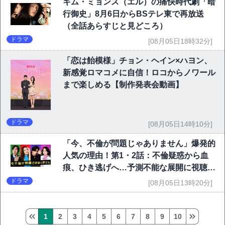
キム・ミョンス（エル）の痛快時代劇「暗
行御史」8月6日からBSテレ東で再放送
（全話あらすじと見どころ）
ドラマ
[08月05日18時32分]
「恋は飴模様」チョン・ヘイン×ハヨン、
新感覚ロマコメに自信！ロコからノワール
まで楽しめる【制作発表会動画】
ドラマ
[08月05日14時10分]
「今、不倫が問題じゃありません」爆発的
人気の理由！第1・2話：不倫疑惑から血
痕、ひき逃げへ…予測不能な展開に視聴者
熱狂
ドラマ
[08月05日13時20分]
1
2
3
4
5
6
7
8
9
10