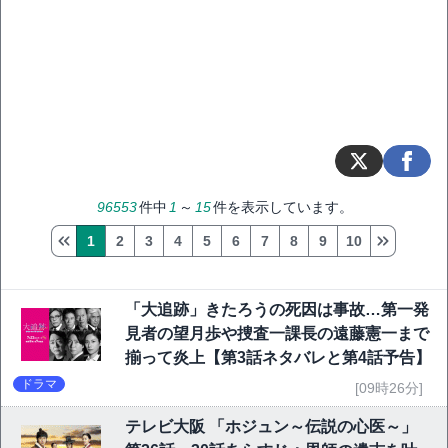
96553
件中
1
～
15
件を表示しています。
1
2
3
4
5
6
7
8
9
10
「大追跡」きたろうの死因は事故…第一発
見者の望月歩や捜査一課長の遠藤憲一まで
揃って炎上【第3話ネタバレと第4話予告】
ドラマ
[09時26分]
テレビ大阪 「ホジュン～伝説の心医～」