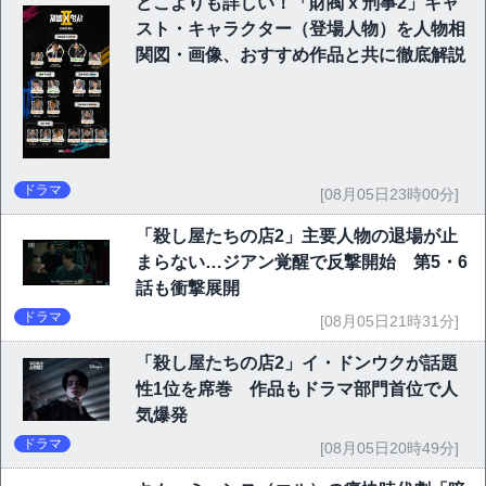
どこよりも詳しい！「財閥 x 刑事2」キャ
スト・キャラクター（登場人物）を人物相
関図・画像、おすすめ作品と共に徹底解説
ドラマ
[08月05日23時00分]
「殺し屋たちの店2」主要人物の退場が止
まらない…ジアン覚醒で反撃開始 第5・6
話も衝撃展開
ドラマ
[08月05日21時31分]
「殺し屋たちの店2」イ・ドンウクが話題
性1位を席巻 作品もドラマ部門首位で人
気爆発
ドラマ
[08月05日20時49分]