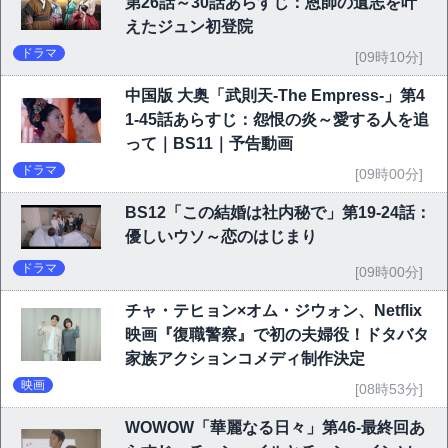
第26話～30話あらすじ：恩師の遺志を叶
えたジュン初登院
ドラマ
[09時10分]
中国版 大奥「武則天-The Empress-」第4
1-45話あらすじ：怨恨の炎～愛する人を追
って｜BS11｜予告動画
ドラマ
[09時00分]
BS12「この結婚は社内秘で」第19-24話：
優しいウソ～恋のはじまり
ドラマ
[09時00分]
チャ・テヒョン×オム・ジウォン、Netflix
映画『復職警察』で初の夫婦役！ドタバタ
家族アクションコメディ制作決定
映画
[08時53分]
WOWOW「華麗なる日々」第46-最終回あ