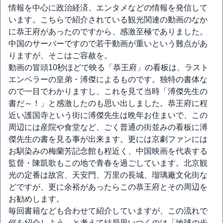
情報を中心に政治経済、エンタメなどの情報を発信して
います。こちらで紹介されている観光関連の動画のなか
に恭王府があったのですから、感激至極でありました。
中国のサーバーですので若干動画が重いという難点があ
りますが、そこはご容赦を。
動画の冒頭10秒ほどで映る「恭王府」の看板は、ラスト
エンペラーの皇弟・溥傑によるものです。独特の書体な
ので一目でわかりますし、これを見て当時「溥傑先生の
書だ～！」と感激したのも思い出しました。恭王府に程
近い護国寺という街に溥傑先生は晩年お住まいで、この
周辺には産院や食堂など、ごく普通の街並みの看板に溥
傑先生の書を見る事が出来ます。更には京劇ファンには
お馴染みの梅蘭芳記念館も程近く、中国映画を代表する
監督・陳凱歌もこの地で青春を過ごしています。北京観
光の定番は故宮、天安門、万里の長城、瑠璃廠文化街な
どですが、更に余裕があったらこの恭王府とその周辺を
お勧めします。
毎回書籍なども合わせて紹介していますが、この流れで
何を紹介しよう…と考えて結局思いつくのは「地球の歩