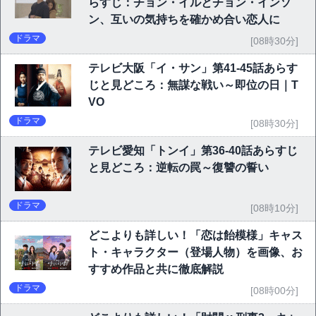
らすじ：チョン・イルとチョン・インソ
ン、互いの気持ちを確かめ合い恋人に
ドラマ
[08時30分]
テレビ大阪「イ・サン」第41-45話あらす
じと見どころ：無謀な戦い～即位の日｜T
VO
ドラマ
[08時30分]
テレビ愛知「トンイ」第36-40話あらすじ
と見どころ：逆転の罠～復讐の誓い
ドラマ
[08時10分]
どこよりも詳しい！「恋は飴模様」キャス
ト・キャラクター（登場人物）を画像、お
すすめ作品と共に徹底解説
ドラマ
[08時00分]