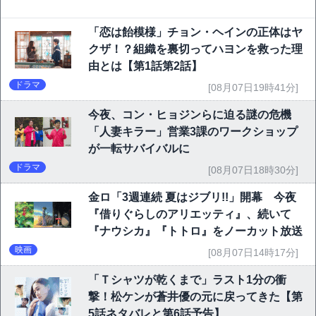
「恋は飴模様」チョン・ヘインの正体はヤ
クザ！？組織を裏切ってハヨンを救った理
由とは【第1話第2話】
ドラマ
[08月07日19時41分]
今夜、コン・ヒョジンらに迫る謎の危機
「人妻キラー」営業3課のワークショップ
が一転サバイバルに
ドラマ
[08月07日18時30分]
金ロ「3週連続 夏はジブリ!!」開幕 今夜
『借りぐらしのアリエッティ』、続いて
『ナウシカ』『トトロ』をノーカット放送
映画
[08月07日14時17分]
「Ｔシャツが乾くまで」ラスト1分の衝
撃！松ケンが蒼井優の元に戻ってきた【第
5話ネタバレと第6話予告】