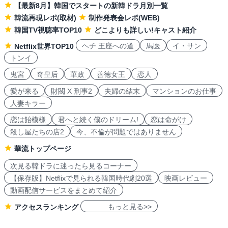
【最新8月】韓国でスタートの新韓ドラ月別一覧
韓流再現レポ(取材)
制作発表会レポ(WEB)
韓国TV視聴率TOP10
どこよりも詳しい!キャスト紹介
ヘチ 王座への道
馬医
イ・サン
Netflix世界TOP10
トンイ
鬼宮
奇皇后
華政
善徳女王
恋人
愛が来る
財閥 X 刑事2
夫婦の結末
マンションのお仕事
人妻キラー
恋は飴模様
君へと続く僕のドリーム!
恋は命がけ
殺し屋たちの店2
今、不倫が問題ではありません
華流トップページ
次見る韓ドラに迷ったら見るコーナー
【保存版】Netflixで見られる韓国時代劇20選
映画レビュー
動画配信サービスをまとめて紹介
もっと見る>>
アクセスランキング