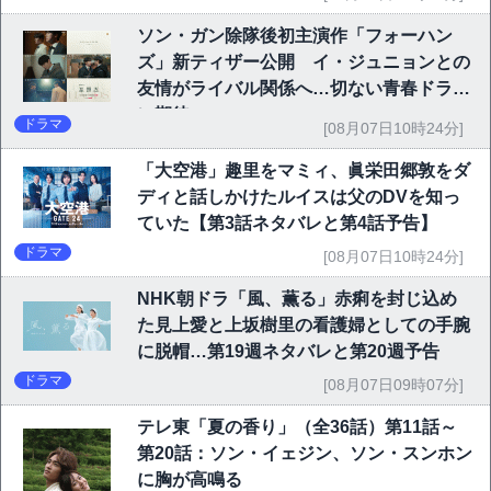
ソン・ガン除隊後初主演作「フォーハン
ズ」新ティザー公開 イ・ジュニョンとの
友情がライバル関係へ…切ない青春ドラマ
に期待
ドラマ
[08月07日10時24分]
「大空港」趣里をマミィ、眞栄田郷敦をダ
ディと話しかけたルイスは父のDVを知っ
ていた【第3話ネタバレと第4話予告】
ドラマ
[08月07日10時24分]
NHK朝ドラ「風、薫る」赤痢を封じ込め
た見上愛と上坂樹里の看護婦としての手腕
に脱帽…第19週ネタバレと第20週予告
ドラマ
[08月07日09時07分]
テレ東「夏の香り」（全36話）第11話～
第20話：ソン・イェジン、ソン・スンホン
に胸が高鳴る