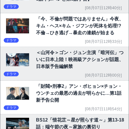
ドラマ
[08月07日12時40分]
「今、不倫が問題ではありません」今夜、
キム・ヘス×キム・ジフンが死体を処理!?
不倫→ひき逃げ→暴走の連鎖が始まる
ドラマ
[08月07日12時33分]
＜山河令＞ゴン・ジュン主演「暗河伝」つ
いに日本上陸！映画級アクションが話題、
日本版予告編解禁
ドラマ
[08月07日12時00分]
「財閥×刑事2」アン・ボヒョン×チョン・
ウンチェの最悪の過去が明らかに…第1話
新予告公開
ドラマ
[08月07日11時54分]
BS12「惜花芷～星が照らす道～」第13-18
話：端午節の夜～家族の裏切り