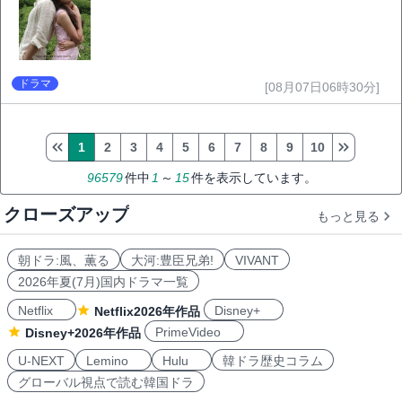
ドラマ
[08月07日06時30分]
1
2
3
4
5
6
7
8
9
10
96579
件中
1
～
15
件を表示しています。
クローズアップ
もっと見る
朝ドラ:風、薫る
大河:豊臣兄弟!
VIVANT
2026年夏(7月)国内ドラマ一覧
Netflix
Disney+
Netflix2026年作品
PrimeVideo
Disney+2026年作品
U-NEXT
Lemino
Hulu
韓ドラ歴史コラム
グローバル視点で読む韓国ドラ