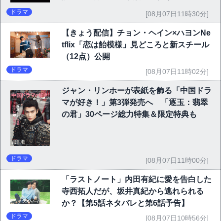
ドラマ
[08月07日11時30分]
【きょう配信】チョン・ヘイン×ハヨンNe
tflix「恋は飴模様」見どころと新スチール
（12点）公開
ドラマ
[08月07日11時02分]
ジャン・リンホーが表紙を飾る「中国ドラ
マが好き！」第3弾発売へ 「逐玉：翡翠
の君」30ページ総力特集＆限定特典も
ドラマ
[08月07日11時00分]
「ラストノート」内田有紀に愛を告白した
寺西拓人だが、坂井真紀から逃れられる
か？【第5話ネタバレと第6話予告】
ドラマ
[08月07日10時56分]