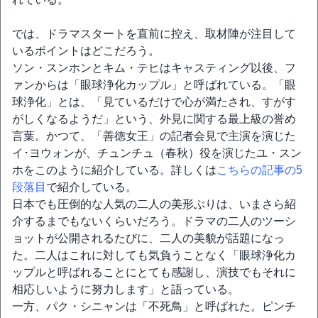
では、ドラマスタートを直前に控え、取材陣が注目して
いるポイントはどこだろう。
ソン・スンホンとキム・テヒはキャスティング以後、フ
ァンからは「眼球浄化カップル」と呼ばれている。「眼
球浄化」とは、「見ているだけで心が満たされ、すがす
がしくなるようだ」という、外見に関する最上級の誉め
言葉。かつて、「善徳女王」の記者会見で主演を演じた
イ･ヨウォンが、チュンチュ（春秋）役を演じたユ・スン
ホをこのように紹介している。詳しくは
こちらの記事の5
段落目
で紹介している。
日本でも圧倒的な人気の二人の美形ぶりは、いまさら紹
介するまでもないくらいだろう。ドラマの二人のツーシ
ョットが公開されるたびに、二人の美貌が話題になっ
た。二人はこれに対しても気負うことなく「眼球浄化カ
ップルと呼ばれることにとても感謝し、演技でもそれに
相応しいように努力します」と語っている。
一方、パク・シニャンは「不死鳥」と呼ばれた。ピンチ