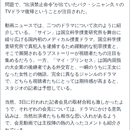
問題で、“出演禁止命令”が出ていたパク・シニャン久々の
TVドラマ復帰ということが注目された。
動画ニュースでは、二つのドラマについて次のように紹
介している。「サイン」は国立科学捜査研究所を舞台に
繰り広げる国内初のメディカル捜査ドラマ。国立科学捜
査研究所で真犯人を逮捕するため躍動的な犯罪捜査と、
そこで展開されるラブストーリーが視聴者たちの注目を
集めるだろう。一方、「マイ・プリンセス」は国内屈指
の大企業の後継者である外交官と、一瞬のうちに王女に
なった女性との物語。完全に異なるジャンルのドラマ
で、どちらも視聴者たちにとっては期待感が高まると、
スタジオの記者は予想している。
当然、3日に行われた記者会見の取材合戦も激しかったよ
うで、それぞれの会見については、ドラマにかける意気
込みは、当然出演者たちも相当な思い入れがあるよう
で、会見動画では主役陣の熱の入ったコメントも紹介さ
れている。