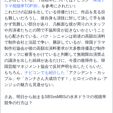
ラマ視聴率TOP30」
を参考にされたい）
これだけの記録を出している俳優だけに、作品を見る目
も難しいだろうし、彼自身も演技に対して決して手を抜
かず気難しい部分があり、几帳面な彼が周りのスタッフ
や共演者たちとの間で不協和音が起きないかということ
も心配されている。パク・シニャンは前述の高額出演料
で制作会社と法廷で争い、勝訴しているが、韓国ドラマ
制作社協会が彼の高額出演料要求が大多数俳優及び制作
スタッフに被害をかけていると判断して無期限出演禁止
の議決を出した経緯があるだけに、今度の復帰作も、韓
国芸能マネジメント協会で反対声明を出したくらいだ。
もちろん、
ナビコンでも紹介した
「アクシデント・カッ
プル」や「カンナさん大成功です！」ヒロインのキム･ア
ンジュの魅力も見逃せない。
さあ、明日から始まるSBSvsMBSの水木ドラマの視聴率
競争の行方は？