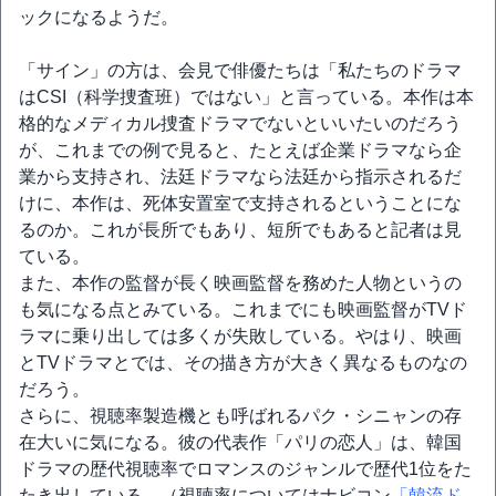
ックになるようだ。
「サイン」の方は、会見で俳優たちは「私たちのドラマ
はCSI（科学捜査班）ではない」と言っている。本作は本
格的なメディカル捜査ドラマでないといいたいのだろう
が、これまでの例で見ると、たとえば企業ドラマなら企
業から支持され、法廷ドラマなら法廷から指示されるだ
けに、本作は、死体安置室で支持されるということにな
るのか。これが長所でもあり、短所でもあると記者は見
ている。
また、本作の監督が長く映画監督を務めた人物というの
も気になる点とみている。これまでにも映画監督がTVド
ラマに乗り出しては多くが失敗している。やはり、映画
とTVドラマとでは、その描き方が大きく異なるものなの
だろう。
さらに、視聴率製造機とも呼ばれるパク・シニャンの存
在大いに気になる。彼の代表作「パリの恋人」は、韓国
ドラマの歴代視聴率でロマンスのジャンルで歴代1位をた
たき出している。（視聴率についてはナビコン
「韓流ド