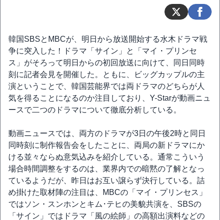
韓国SBSとMBCが、明日から放送開始する水木ドラマ戦
争に突入した！ドラマ「サイン」と「マイ・プリンセ
ス」がそろって明日からの初回放送に向けて、同日同時
刻に記者会見を開催した。ともに、ビッグカップルの主
演ということで、韓国芸能界では両ドラマのどちらが人
気を得ることになるのか注目しており、Y-Starが動画ニュ
ースで二つのドラマについて徹底分析している。
動画ニュースでは、両方のドラマが3日の午後2時と同日
同時刻に制作報告会をしたことに、両局の新ドラマにか
ける並々ならぬ意気込みを紹介している。通常こういう
場合時間調整をするのは、業界内での暗黙の了解となっ
ているようだが、昨日はお互い譲らず決行している。詰
め掛けた取材陣の注目は、MBCの「マイ・プリンセス」
ではソン・スンホンとキム･テヒの美貌共演を、SBSの
「サイン」ではドラマ「風の絵師」の高額出演料などの