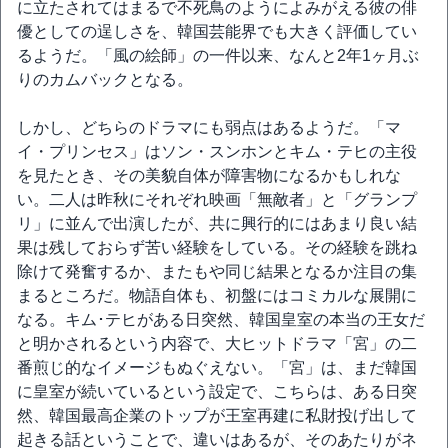
に立たされてはまるで不死鳥のようによみがえる彼の俳
優としての逞しさを、韓国芸能界でも大きく評価してい
るようだ。「風の絵師」の一件以来、なんと2年1ヶ月ぶ
りのカムバックとなる。
しかし、どちらのドラマにも弱点はあるようだ。「マ
イ・プリンセス」はソン・スンホンとキム・テヒの主役
を見たとき、その美貌自体が障害物になるかもしれな
い。二人は昨秋にそれぞれ映画「無敵者」と「グランプ
リ」に並んで出演したが、共に興行的にはあまり良い結
果は残しておらず苦い経験をしている。その経験を跳ね
除けて発奮するか、またもや同じ結果となるか注目の集
まるところだ。物語自体も、初盤にはコミカルな展開に
なる。キム･テヒがある日突然、韓国皇室の本当の王女だ
と明かされるという内容で、大ヒットドラマ「宮」の二
番煎じ的なイメージもぬぐえない。「宮」は、まだ韓国
に皇室が続いているという設定で、こちらは、ある日突
然、韓国最高企業のトップが王室再建に私財投げ出して
起きる話ということで、違いはあるが、そのあたりがネ