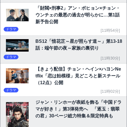
「財閥×刑事2」アン・ボヒョン×チョン・
ウンチェの最悪の過去が明らかに…第1話
新予告公開
ドラマ
[11時54分]
BS12「惜花芷～星が照らす道～」第13-18
話：端午節の夜～家族の裏切り
ドラマ
[11時30分]
【きょう配信】チョン・ヘイン×ハヨンNe
tflix「恋は飴模様」見どころと新スチール
（12点）公開
ドラマ
[11時02分]
ジャン・リンホーが表紙を飾る「中国ドラ
マが好き！」第3弾発売へ 「逐玉：翡翠
の君」30ページ総力特集＆限定特典も