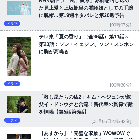
NHK朝ドラ「風、薫る」赤痢を封じ込め
た見上愛と上坂樹里の看護婦としての手腕
に脱帽…第19週ネタバレと第20週予告
ドラマ
[09時07分]
テレ東「夏の香り」（全36話）第11話～
第20話：ソン・イェジン、ソン・スンホン
に胸が高鳴る
ドラマ
[06時30分]
「殺し屋たちの店2」キム・へジュンが叔
父イ・ドンウクと合流！新代表の貫禄で敵
を恫喝【第5話第6話】
ドラマ
[08月06日22時42分]
【あすから】「完璧な家族」WOWOWで