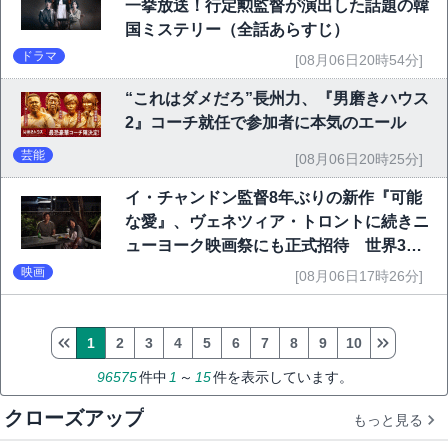
一挙放送！行定勲監督が演出した話題の韓
国ミステリー（全話あらすじ）
ドラマ
[08月06日20時54分]
“これはダメだろ”長州力、『男磨きハウス
2』コーチ就任で参加者に本気のエール
芸能
[08月06日20時25分]
イ・チャンドン監督8年ぶりの新作『可能
な愛』、ヴェネツィア・トロントに続きニ
ューヨーク映画祭にも正式招待 世界3大
映画祭で快挙｜Netflix映画
映画
[08月06日17時26分]
1
2
3
4
5
6
7
8
9
10
96575
件中
1
～
15
件を表示しています。
クローズアップ
もっと見る