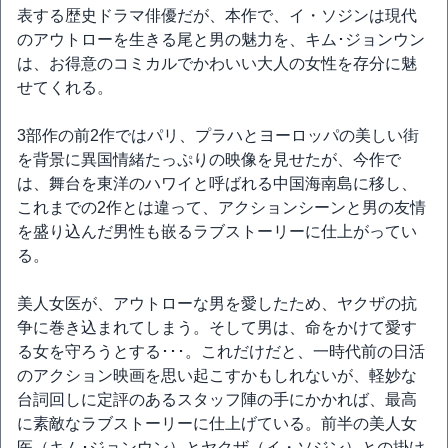
表する歴史ドラマ俳優だが、本作で、イ・ソジンは現代
のアウトローを生きる尾と男の魅力を、キム･ジョンウン
は、お得意のコミカルでかわいい大人の女性を存分に魅
せてくれる。
3部作の前2作ではパリ、プラハとヨーロッパの美しい街
を背景に異国情緒たっぷりの映像を見せたが、今作で
は、舞台を東洋のハワイと呼ばれる中国海南島に移し、
これまでの2作とは違って、アクションシーンと男の友情
を盛り込んだ男性も嵌るラブストーリーに仕上がってい
る。
美人女医が、アウトローな男を愛したため、ヤクザの抗
争に巻き込まれてしまう。そして男は、命をかけて愛す
る女を守ろうとする･･･。これだけだと、一時代前の日活
のアクション映画を思い起こすかもしれないが、軽妙な
台詞回しに定評のあるスタッフ陣の手にかかれば、最高
に素敵なラブストーリーに仕上げている。前半の美人女
医（キム･ジョンウン）とヤクザ（イ・ソジン）との掛け