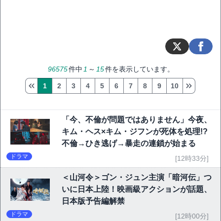
96575
件中
1
～
15
件を表示しています。
1
2
3
4
5
6
7
8
9
10
「今、不倫が問題ではありません」今夜、
キム・ヘス×キム・ジフンが死体を処理!?
不倫→ひき逃げ→暴走の連鎖が始まる
ドラマ
[12時33分]
＜山河令＞ゴン・ジュン主演「暗河伝」つ
いに日本上陸！映画級アクションが話題、
日本版予告編解禁
ドラマ
[12時00分]