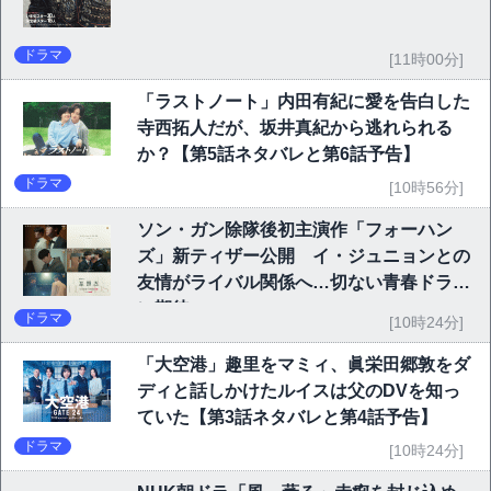
ドラマ
[11時00分]
「ラストノート」内田有紀に愛を告白した
寺西拓人だが、坂井真紀から逃れられる
か？【第5話ネタバレと第6話予告】
ドラマ
[10時56分]
ソン・ガン除隊後初主演作「フォーハン
ズ」新ティザー公開 イ・ジュニョンとの
友情がライバル関係へ…切ない青春ドラマ
に期待
ドラマ
[10時24分]
「大空港」趣里をマミィ、眞栄田郷敦をダ
ディと話しかけたルイスは父のDVを知っ
ていた【第3話ネタバレと第4話予告】
ドラマ
[10時24分]