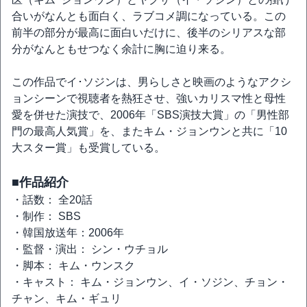
合いがなんとも面白く、ラブコメ調になっている。この
前半の部分が最高に面白いだけに、後半のシリアスな部
分がなんともせつなく余計に胸に迫り来る。
この作品でイ･ソジンは、男らしさと映画のようなアクシ
ョンシーンで視聴者を熱狂させ、強いカリスマ性と母性
愛を併せた演技で、2006年「SBS演技大賞」の「男性部
門の最高人気賞」を、またキム・ジョンウンと共に「10
大スター賞」も受賞している。
■作品紹介
・話数： 全20話
・制作： SBS
・韓国放送年：2006年
・監督・演出： シン・ウチョル
・脚本： キム・ウンスク
・キャスト： キム・ジョンウン、イ・ソジン、チョン・
チャン、キム・ギュリ