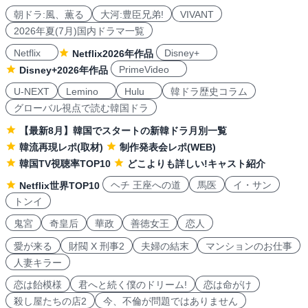
朝ドラ:風、薫る
大河:豊臣兄弟!
VIVANT
2026年夏(7月)国内ドラマ一覧
Netflix
Disney+
Netflix2026年作品
PrimeVideo
Disney+2026年作品
U-NEXT
Lemino
Hulu
韓ドラ歴史コラム
グローバル視点で読む韓国ドラ
【最新8月】韓国でスタートの新韓ドラ月別一覧
韓流再現レポ(取材)
制作発表会レポ(WEB)
韓国TV視聴率TOP10
どこよりも詳しい!キャスト紹介
ヘチ 王座への道
馬医
イ・サン
Netflix世界TOP10
トンイ
鬼宮
奇皇后
華政
善徳女王
恋人
愛が来る
財閥 X 刑事2
夫婦の結末
マンションのお仕事
人妻キラー
恋は飴模様
君へと続く僕のドリーム!
恋は命がけ
殺し屋たちの店2
今、不倫が問題ではありません