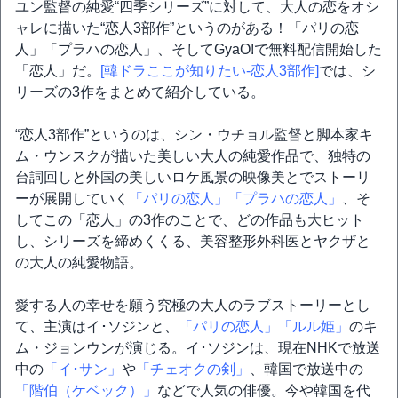
ユン監督の純愛“四季シリーズ”に対して、大人の恋をオシ
ャレに描いた“恋人3部作”というのがある！「パリの恋
人」「プラハの恋人」、そしてGyaO!で無料配信開始した
「恋人」だ。
[韓ドラここが知りたい-恋人3部作]
では、シ
リーズの3作をまとめて紹介している。
“恋人3部作”というのは、シン・ウチョル監督と脚本家キ
ム・ウンスクが描いた美しい大人の純愛作品で、独特の
台詞回しと外国の美しいロケ風景の映像美とでストーリ
ーが展開していく
「パリの恋人」
「プラハの恋人」
、そ
してこの「恋人」の3作のことで、どの作品も大ヒット
し、シリーズを締めくくる、美容整形外科医とヤクザと
の大人の純愛物語。
愛する人の幸せを願う究極の大人のラブストーリーとし
て、主演はイ･ソジンと、
「パリの恋人」
「ルル姫」
のキ
ム・ジョンウンが演じる。イ･ソジンは、現在NHKで放送
中の
「イ･サン」
や
「チェオクの剣」
、韓国で放送中の
「階伯（ケベック）」
などで人気の俳優。今や韓国を代