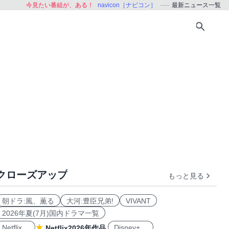
今見たい番組が、ある！
navicon［ナビコン］
最新ニュース一覧
クローズアップ
もっと見る
朝ドラ:風、薫る
大河:豊臣兄弟!
VIVANT
2026年夏(7月)国内ドラマ一覧
Netflix
Disney+
Netflix2026年作品