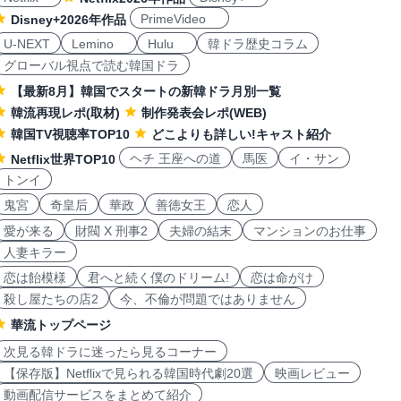
PrimeVideo
Disney+2026年作品
U-NEXT
Lemino
Hulu
韓ドラ歴史コラム
グローバル視点で読む韓国ドラ
【最新8月】韓国でスタートの新韓ドラ月別一覧
韓流再現レポ(取材)
制作発表会レポ(WEB)
韓国TV視聴率TOP10
どこよりも詳しい!キャスト紹介
ヘチ 王座への道
馬医
イ・サン
Netflix世界TOP10
トンイ
鬼宮
奇皇后
華政
善徳女王
恋人
愛が来る
財閥 X 刑事2
夫婦の結末
マンションのお仕事
人妻キラー
恋は飴模様
君へと続く僕のドリーム!
恋は命がけ
殺し屋たちの店2
今、不倫が問題ではありません
華流トップページ
次見る韓ドラに迷ったら見るコーナー
【保存版】Netflixで見られる韓国時代劇20選
映画レビュー
動画配信サービスをまとめて紹介