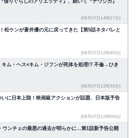
今夜『借りぐらしのアリエッティ』、続いて『ナウシカ』
[08月07日14時17分]
！松ケンが蒼井優の元に戻ってきた【第5話ネタバレと
[08月07日12時40分]
キム・ヘス×キム・ジフンが死体を処理!? 不倫→ひき
[08月07日12時33分]
ついに日本上陸！映画級アクションが話題、日本版予告
[08月07日12時00分]
ン・ウンチェの最悪の過去が明らかに…第1話新予告公開