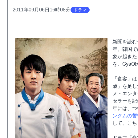
2011年09月06日16時08分
ドラマ
新聞を読む
年、韓国で
象が起きた
を、Gya
「食客」は
歳」を足し
メ・エンタ
セラーを記
年には、つ
ングムの誓
して、こち
ドラマ「食