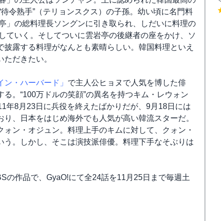
“待令熟手”（テリョンスクス）の子孫。幼い頃に名門料
亭」の総料理長ソングンに引き取られ、しだいに料理の
していく。そしてついに雲岩亭の後継者の座をかけ、ソ
で披露する料理がなんとも素晴らしい。韓国料理といえ
いただきたい。
イン・ハーバード」
で主人公ヒョヌで人気を博した俳
る。“100万ドルの笑顔”の異名を持つキム・レウォン
1年8月23日に兵役を終えたばかりだが、9月18日には
おり、日本をはじめ海外でも人気が高い韓流スターだ。
クォン・オジュン。料理上手のキムに対して、クォン・
いう。しかし、そこは演技派俳優。料理下手なそぶりは
の作品で、GyaO!にて全24話を11月25日まで毎週土