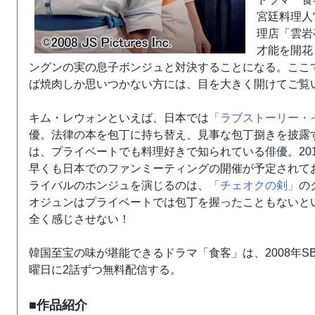
宮廷料理人
理店「雲岩
才能を開花
ングンの実の息子ボンジュと対決することになる。ここ
ば焼肉しか思いつかない方には、目を大きく開けてご覧
キム・レウォンといえば、日本では
「ラブストーリー・
優。法律の本を包丁に持ち替え、見事な包丁捌きを披露す
は、プライベートでも料理好きで知られている俳優。201
早くも日本でのファンミーティングの開催が予定されて
ライバルのホンジュを演じるのは、
「チェオクの剣」
の
オジュンはプライベートでは包丁を握ったこともないと
全く感じさせない！
韓国至宝の味が堪能できるドラマ「食客」は、2008年SBS
曜日に2話ずつ無料配信する。
■作品紹介