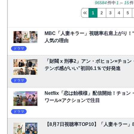
96584
件中
1
～
15
件
1
2
3
4
5
MBC「人妻キラー」視聴率右肩上がり！
人気の理由
ドラマ
「財閥 x 刑事2」アン・ボヒョン×チョ
テンポ感がいい”初回6.1％で好発進
ドラマ
Netflix「恋は飴模様」配信開始！チョ
ワール×アクションで注目
ドラマ
【8月7日視聴率TOP10】「人妻キラー」