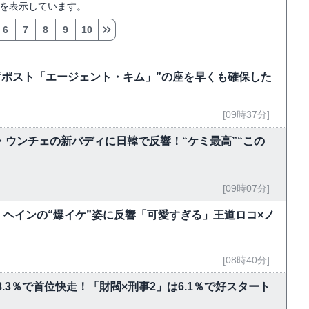
を表示しています。
6
7
8
9
10
“ポスト「エージェント・キム」”の座を早くも確保した
[09時37分]
ン・ウンチェの新バディに日韓で反響！“ケミ最高”“この
[09時07分]
ン・ヘインの“爆イケ”姿に反響「可愛すぎる」王道ロコ×ノ
[08時40分]
8.3％で首位快走！「財閥×刑事2」は6.1％で好スタート