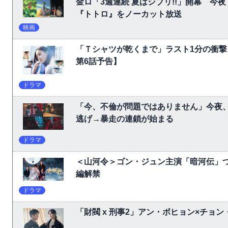
金ロ「3週連続 夏はジブリ!!」開幕 
『トトロ』をノーカット放送
映画
「Ｔシャツが乾くまで」ラスト1分の衝撃
第6話予告】
ドラマ
「今、不倫が問題ではありません」今夜、
逃げ→暴走の連鎖が始まる
ドラマ
＜山河令＞ゴン・ジュン主演「暗河伝」
編解禁
ドラマ
「財閥 x 刑事2」アン・ボヒョン×チョ