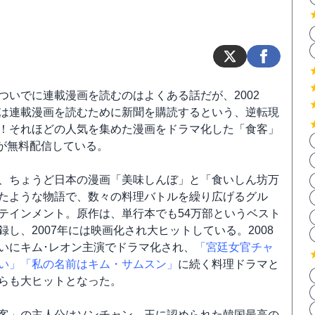
ついでに連載漫画を読むのはよくある話だが、2002
は連載漫画を読むために新聞を購読するという、逆転現
！それほどの人気を集めた漫画をドラマ化した「食客」
O!が無料配信している。
、ちょうど日本の漫画「美味しんぼ」と「食いしん坊万
たような物語で、数々の料理バトルを繰り広げるグル
テインメント。原作は、単行本でも54万部というベスト
録し、2007年には映画化され大ヒットしている。2008
いにキム･レオン主演でドラマ化され、
「宮廷女官チャ
い」
「私の名前はキム・サムスン」
に続く料理ドラマと
らも大ヒットとなった。
客」の主人公はソンチャン。王に認められた韓国最高の