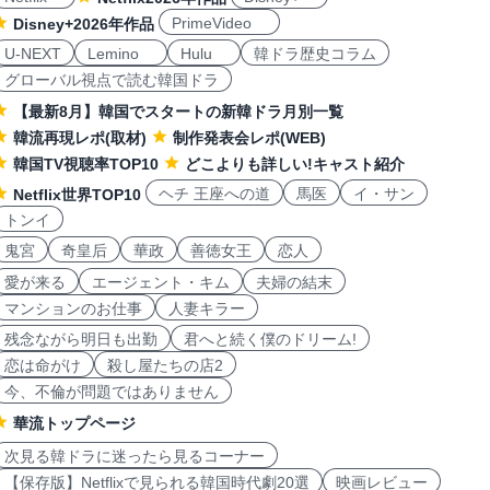
PrimeVideo
Disney+2026年作品
U-NEXT
Lemino
Hulu
韓ドラ歴史コラム
グローバル視点で読む韓国ドラ
【最新8月】韓国でスタートの新韓ドラ月別一覧
韓流再現レポ(取材)
制作発表会レポ(WEB)
韓国TV視聴率TOP10
どこよりも詳しい!キャスト紹介
ヘチ 王座への道
馬医
イ・サン
Netflix世界TOP10
トンイ
鬼宮
奇皇后
華政
善徳女王
恋人
愛が来る
エージェント・キム
夫婦の結末
マンションのお仕事
人妻キラー
残念ながら明日も出勤
君へと続く僕のドリーム!
恋は命がけ
殺し屋たちの店2
今、不倫が問題ではありません
華流トップページ
次見る韓ドラに迷ったら見るコーナー
【保存版】Netflixで見られる韓国時代劇20選
映画レビュー