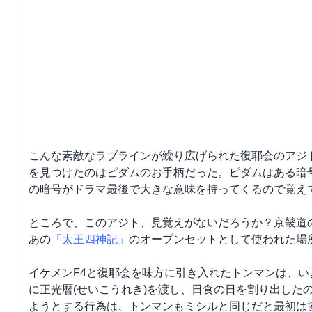
こんな素敵なラブラインが繰り広げられた復耶会のアジ
を見つけたのはピダムのお手柄だった。ピダムはある暗
の暗号がドラマ最後で大きな意味を持ってくるので覚え
ところで、このアジト、見覚えがないだろうか？京畿道
あの
「太王四神記」
のオープンセットとして使われた場
イケメンF4と復耶会を味方に引き入れたトンマンは、
に正光暦(せいこうれき)を渡し、日食の日を割り出した
ようとする行為は、トンマンもミシルと同じだと最初は