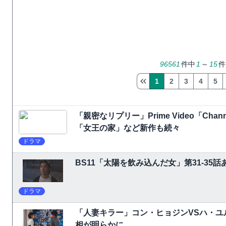
96561
件中
1
～
15
件
1
2
3
4
5
「親密なリプリー」Prime Video「C
「女王の家」など新作も続々
ドラマ
BS11「太陽を飲み込んだ女」第31-3
ドラマ
「人妻キラー」コン・ヒョジンVSハ・ユ
相が明らかに