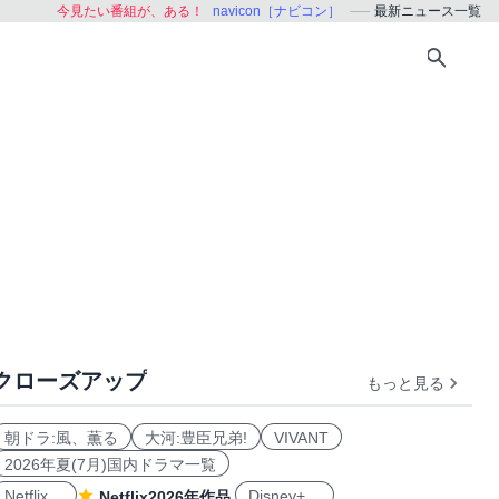
今見たい番組が、ある！
navicon［ナビコン］
最新ニュース一覧
クローズアップ
もっと見る
朝ドラ:風、薫る
大河:豊臣兄弟!
VIVANT
2026年夏(7月)国内ドラマ一覧
Netflix
Disney+
Netflix2026年作品