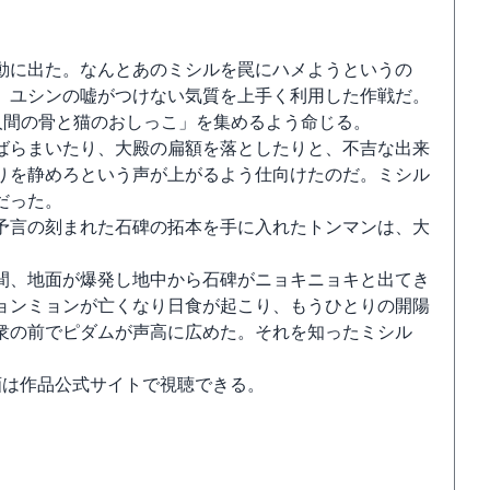
動に出た。なんとあのミシルを罠にハメようというの
、ユシンの嘘がつけない気質を上手く利用した作戦だ。
人間の骨と猫のおしっこ」を集めるよう命じる。
ばらまいたり、大殿の扁額を落としたりと、不吉な出来
りを静めろという声が上がるよう仕向けたのだ。ミシル
だった。
予言の刻まれた石碑の拓本を手に入れたトンマンは、大
間、地面が爆発し地中から石碑がニョキニョキと出てき
ョンミョンが亡くなり日食が起こり、もうひとりの開陽
衆の前でピダムが声高に広めた。それを知ったミシル
画は作品公式サイトで視聴できる。