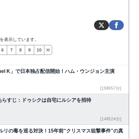
を表示しています。
6
7
8
9
10
hannel K」で日本独占配信開始！ハム・ウンジョン主演
[15時57分]
5話あらすじ：ドゥシクは自宅にルシアを招待
[14時24分]
ルリの毒を巡る対決！15年前“クリスマス狙撃事件”の真