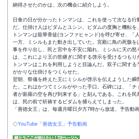
納得させたのかは、次の機会に紹介しよう。
日食の日が分かったトンマンは、これを使って次なる行
だ。仕掛け人はピダムとユシン。ピダムの度胸と機転を
トンマンは龍華香徒(ヨンファヒャンド)を呼び寄せ、「
一方、ミシルもまた動き出していた。宮殿に鳥の死骸を
事を作り出し、民と宮中を不安に陥れ、ミシルに天の怒
は、これにより王の世継ぎに関する啓示を受けるつもり
トンマンはこれを利用しようと目論んだ。双子に関する
がかりな仕掛けをつくらせた。
翌朝、祭儀を終えた王にミシルが啓示を伝えようした瞬
た。これはかつてミシルがやった手口。石碑には、「チ
者が新羅の空を再び到来する」と刻んである。これを民
は、民の前で祈祷するピダムを捕らえてしまった。
「善徳女王」は、毎週月曜日夕方7時から放送、予告動
◇
YouTube「善徳女王」予告動画