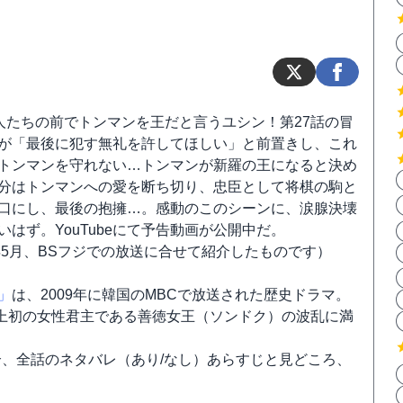
)人たちの前でトンマンを王だと言うユシン！第27話の冒
が「最後に犯す無礼を許してほしい」と前置きし、これ
トンマンを守れない…トンマンが新羅の王になると決め
分はトンマンへの愛を断ち切り、忠臣として将棋の駒と
口にし、最後の抱擁…。感動のこのシーンに、涙腺決壊
いはず。YouTubeにて予告動画が公開中だ。
1年5月、BSフジでの放送に合せて紹介したものです）
」
は、2009年に韓国のMBCで放送された歴史ドラマ。
上初の女性君主である善徳女王（ソンドク）の波乱に満
、全話のネタバレ（あり/なし）あらすじと見どころ、