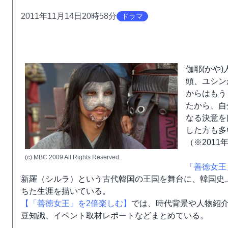
2011年11月14日20時58分
ドラマ
伽耶(かや
頭、ユシン
からはもう
たから、自
なる決意を
した方も多
（※201
(c) MBC 2009 All Rights Reserved.
「善徳女王
新羅（シルラ）という古代韓国の王国を舞台に、韓国史
ちた生涯を描いている。
【「善徳女王」を2倍楽しむ】
では、時代背景や人物紹介
豆知識、イベント取材レポートなどまとめている。