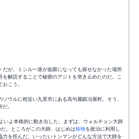
トだが、ミシル一派が血眼になっても探せなかった場所
号を解読することで秘密のアジトを突き止めたのだ。こ
ておこう。
のソウルに程近い九里市にある高句麗鍛冶屋村。そう、
所だ。
いよいよ本格的に動き出した。まずは、ウォルチョン大師
のだ。ところがこの大師、はじめは
格物
を政治に利用し
協力を拒んだ。いったいトンマンがどんな方法で大師を